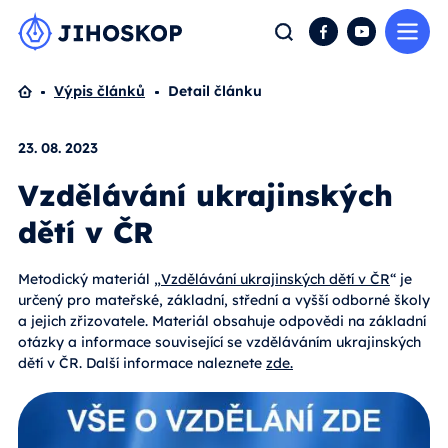
Me
Hledat
Facebook
YouTube
Domů
Výpis článků
Detail článku
23. 08. 2023
Vzdělávání ukrajinských
dětí v ČR
Metodický materiál „
Vzdělávání ukrajinských dětí v ČR
“ je
určený pro mateřské, základní, střední a vyšší odborné školy
a jejich zřizovatele. Materiál obsahuje odpovědi na základní
otázky a informace související se vzděláváním ukrajinských
dětí v ČR. Další informace naleznete
zde.