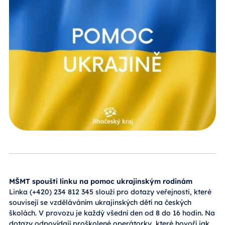
MŠMT spouští linku na pomoc ukrajinským rodinám
Linka (+420) 234 812 345 slouží pro dotazy veřejnosti, které
souvisejí se vzděláváním ukrajinských dětí na českých
školách. V provozu je každý všední den od 8 do 16 hodin. Na
dotazy odpovídají proškolené operátorky, které hovoří jak