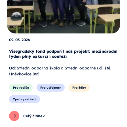
09. 03. 2026
Visegradský fond podpořil náš projekt: mezinárodní
týden plný exkurzí i soutěží
Od:
Střední odborná škola a Střední odborné učiliště,
Hněvkovice 865
Pro rodiče
Pro veřejnost
Pro žáky
Zprávy od škol
Celý článek