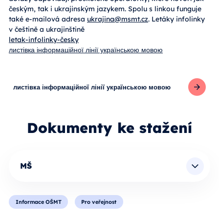
českým, tak i ukrajinským jazykem. Spolu s linkou funguje
také e-mailová adresa
ukrajina@msmt.cz
. Letáky infolinky
v češtině a ukrajinštině
letak-infolinky-česky
листівка інформаційної лінії українською мовою
листівка інформаційної лінії українською мовою
Dokumenty ke stažení
MŠ
Informace OŠMT
Pro veřejnost