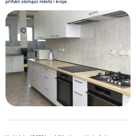
přiťukli zástupci města i kraje.