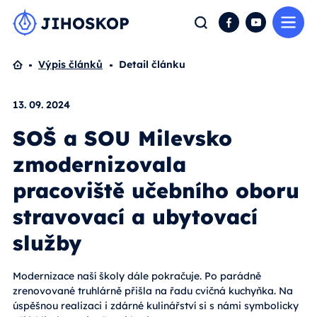
Me
Hledat
Facebook
YouTube
Domů
Výpis článků
Detail článku
13. 09. 2024
SOŠ a SOU Milevsko
zmodernizovala
pracoviště učebního oboru
stravovací a ubytovací
služby
Modernizace naší školy dále pokračuje. Po parádně
zrenovované truhlárně přišla na řadu cvičná kuchyňka. Na
úspěšnou realizaci i zdárné kulinářství si s námi symbolicky