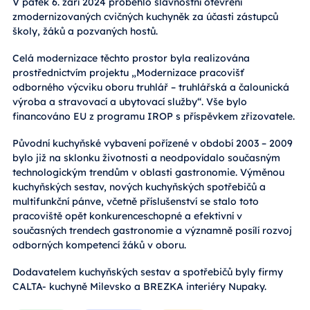
V pátek 6. září 2024 proběhlo slavnostní otevření
zmodernizovaných cvičných kuchyněk za účasti zástupců
školy, žáků a pozvaných hostů.
Celá modernizace těchto prostor byla realizována
prostřednictvím projektu „Modernizace pracovišť
odborného výcviku oboru truhlář – truhlářská a čalounická
výroba a stravovací a ubytovací služby“. Vše bylo
financováno EU z programu IROP s příspěvkem zřizovatele.
Původní kuchyňské vybavení pořízené v období 2003 – 2009
bylo již na sklonku životnosti a neodpovídalo současným
technologickým trendům v oblasti gastronomie. Výměnou
kuchyňských sestav, nových kuchyňských spotřebičů a
multifunkční pánve, včetně příslušenství se stalo toto
pracoviště opět konkurenceschopné a efektivní v
současných trendech gastronomie a významně posílí rozvoj
odborných kompetencí žáků v oboru.
Dodavatelem kuchyňských sestav a spotřebičů byly firmy
CALTA- kuchyně Milevsko a BREZKA interiéry Nupaky.