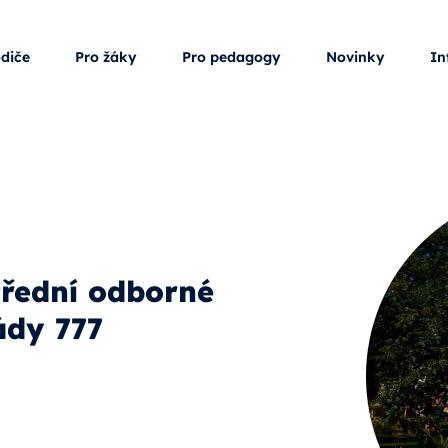
odiče
Pro žáky
Pro pedagogy
Novinky
In
třední odborné
ády 777