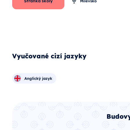
Stránka školy
Milevsko
Vyučované cizí jazyky
Anglický jazyk
Budovy