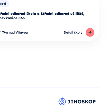
Kraj
třední odborná škola a Střední odborné učiliště,
něvkovice 865
Týn nad Vltavou
Detail školy