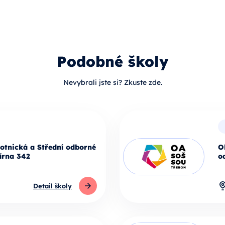
Podobné školy
Nevybrali jste si? Zkuste zde.
otnická a Střední odborné
O
írna 342
o
Detail školy