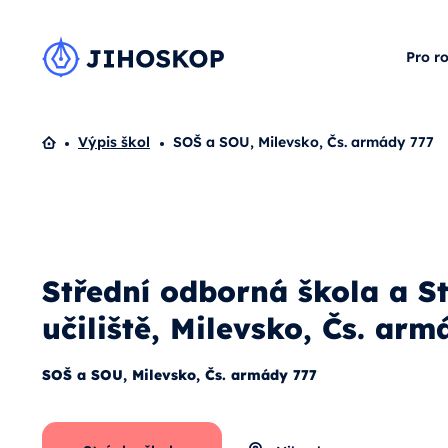
Pro r
Domů
Výpis škol
SOŠ a SOU, Milevsko, Čs. armády 777
Střední odborná škola a S
učiliště, Milevsko, Čs. arm
SOŠ a SOU, Milevsko, Čs. armády 777