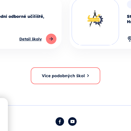
dní odborné učiliště,
S
H
Detail školy
Více podobných škol
Facebook
YouTube