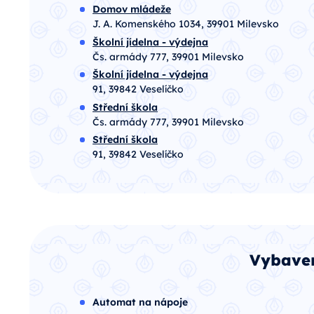
Domov mládeže
J. A. Komenského 1034, 39901 Milevsko
Školní jídelna - výdejna
Čs. armády 777, 39901 Milevsko
Školní jídelna - výdejna
91, 39842 Veselíčko
Střední škola
Čs. armády 777, 39901 Milevsko
Střední škola
91, 39842 Veselíčko
Vybaven
Automat na nápoje