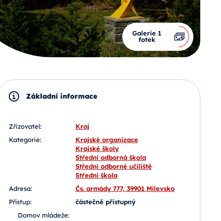
Galerie 1
fotek
Základní informace
Zřizovatel:
Kraj
Kategorie:
Krajské organizace
Krajské školy
Střední odborná škola
Střední odborné učiliště
Střední škola
Adresa:
Čs. armády 777, 39901 Milevsko
Přístup:
částečně přístupný
Domov mládeže: