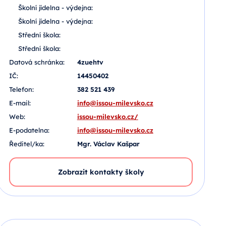
Školní jídelna - výdejna:
Školní jídelna - výdejna:
Střední škola:
Střední škola:
Datová schránka:
4zuehtv
IČ:
14450402
Telefon:
382 521 439
E-mail:
info@issou-milevsko.cz
Web:
issou-milevsko.cz/
E-podatelna:
info@issou-milevsko.cz
Ředitel/ka:
Mgr. Václav Kašpar
Zobrazit kontakty školy