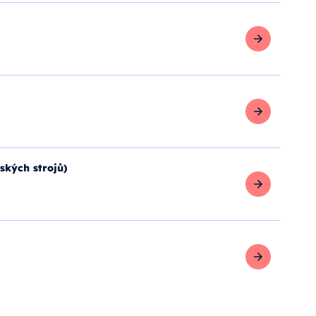
Zobrazit více
Zobrazit více
Zobrazit více
ských strojů)
Zobrazit více
Zobrazit více