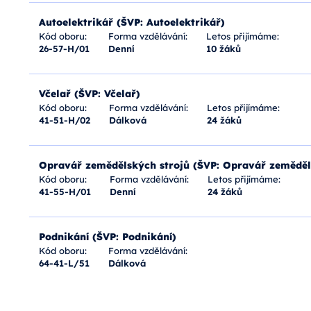
Autoelektrikář (ŠVP: Autoelektrikář)
Kód oboru:
Forma vzdělávání:
Letos přijímáme:
26-57-H/01
Denní
10 žáků
Včelař (ŠVP: Včelař)
Kód oboru:
Forma vzdělávání:
Letos přijímáme:
41-51-H/02
Dálková
24 žáků
Opravář zemědělských strojů (ŠVP: Opravář zeměděl
Kód oboru:
Forma vzdělávání:
Letos přijímáme:
41-55-H/01
Denní
24 žáků
Podnikání (ŠVP: Podnikání)
Kód oboru:
Forma vzdělávání:
64-41-L/51
Dálková