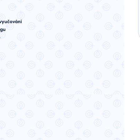
 vyučování
ngu
e