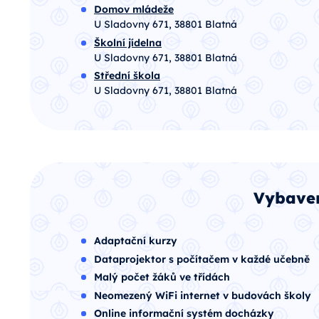
Domov mládeže
U Sladovny 671, 38801 Blatná
Školní jídelna
U Sladovny 671, 38801 Blatná
Střední škola
U Sladovny 671, 38801 Blatná
Vybaven
Adaptační kurzy
Dataprojektor s počítačem v každé učebně
Malý počet žáků ve třídách
Neomezený WiFi internet v budovách školy
Online informační systém docházky