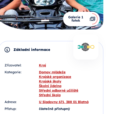
Galerie 1
fotek
Základní informace
Zřizovatel:
Kraj
Kategorie:
Domov mládeže
Krajské organizace
Krajské školy
Školní jídelna
Střední odborné učiliště
Střední škola
Adresa:
U Sladovny 671, 388 01 Blatná
Přístup:
částečně přístupný