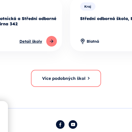
Kraj
otnická a Střední odborné
Střední odborná škola, 
írna 342
Detail školy
Blatná
Více podobných škol
Facebook
YouTube