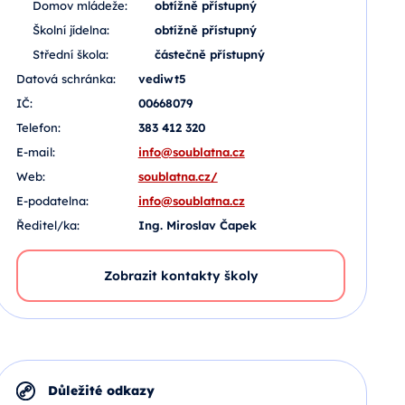
Domov mládeže:
obtížně přístupný
Školní jídelna:
obtížně přístupný
Střední škola:
částečně přístupný
Datová schránka:
vediwt5
IČ:
00668079
Telefon:
383 412 320
E-mail:
info@soublatna.cz
Web:
soublatna.cz/
E-podatelna:
info@soublatna.cz
Ředitel/ka:
Ing. Miroslav Čapek
Zobrazit kontakty školy
Důležité odkazy