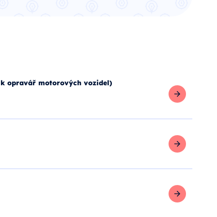
k opravář motorových vozidel)
Zobrazit více
Zobrazit více