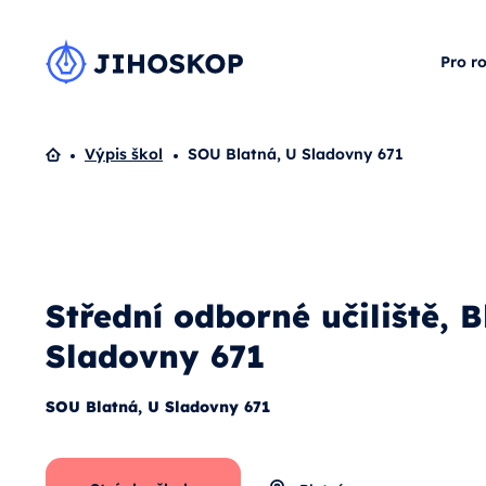
Pro r
Domů
Výpis škol
SOU Blatná, U Sladovny 671
Střední odborné učiliště, B
Sladovny 671
SOU Blatná, U Sladovny 671