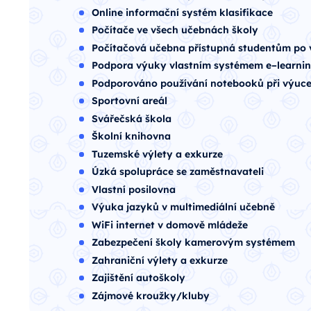
Online informační systém klasifikace
Počítače ve všech učebnách školy
Počítačová učebna přístupná studentům po
Podpora výuky vlastním systémem e–learni
Podporováno používání notebooků při výuc
Sportovní areál
Svářečská škola
Školní knihovna
Tuzemské výlety a exkurze
Úzká spolupráce se zaměstnavateli
Vlastní posilovna
Výuka jazyků v multimediální učebně
WiFi internet v domově mládeže
Zabezpečení školy kamerovým systémem
Zahraniční výlety a exkurze
Zajištění autoškoly
Zájmové kroužky/kluby