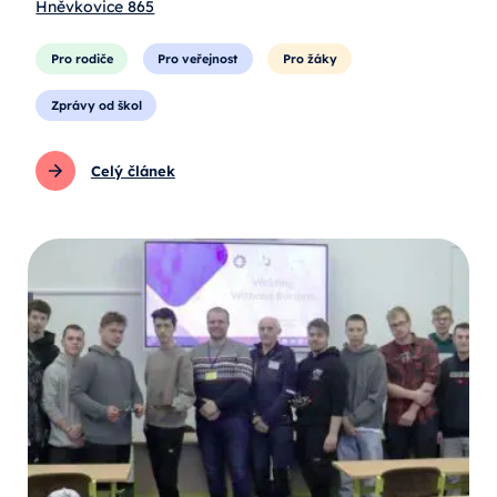
Hněvkovice 865
Pro rodiče
Pro veřejnost
Pro žáky
Zprávy od škol
Celý článek