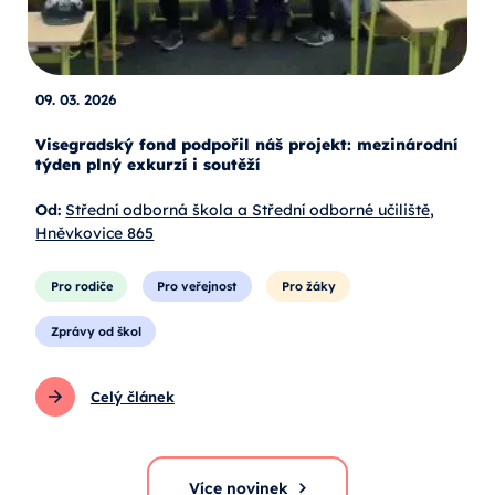
09. 03. 2026
Visegradský fond podpořil náš projekt: mezinárodní
týden plný exkurzí i soutěží
Od:
Střední odborná škola a Střední odborné učiliště,
Hněvkovice 865
Pro rodiče
Pro veřejnost
Pro žáky
Zprávy od škol
Celý článek
Více novinek