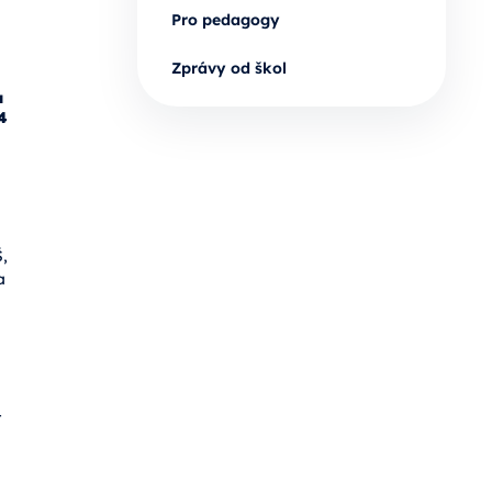
Pro pedagogy
Zprávy od škol
a
4
,
a
4