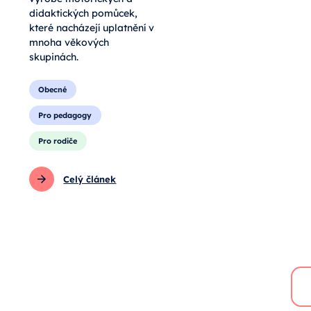
didaktických pomůcek,
které nacházejí uplatnění v
mnoha věkových
skupinách.
Obecné
Pro pedagogy
Pro rodiče
Celý článek