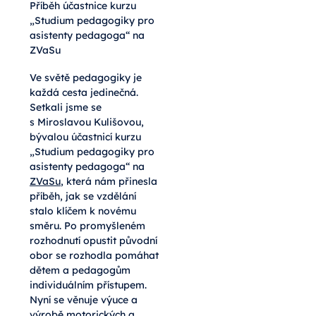
Příběh účastnice kurzu
„Studium pedagogiky pro
asistenty pedagoga“ na
ZVaSu
Ve světě pedagogiky je
každá cesta jedinečná.
Setkali jsme se
s Miroslavou Kulišovou,
bývalou účastnicí kurzu
„Studium pedagogiky pro
asistenty pedagoga“ na
ZVaSu
, která nám přinesla
příběh, jak se vzdělání
stalo klíčem k novému
směru. Po promyšleném
rozhodnutí opustit původní
obor se rozhodla pomáhat
dětem a pedagogům
individuálním přístupem.
Nyní se věnuje výuce a
výrobě motorických a