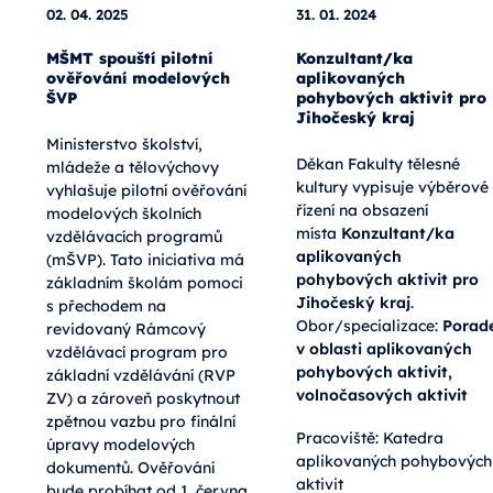
02. 04. 2025
31. 01. 2024
MŠMT spouští pilotní
Konzultant/ka
ověřování modelových
aplikovaných
ŠVP
pohybových aktivit pro
Jihočeský kraj
Ministerstvo školství,
Děkan Fakulty tělesné
mládeže a tělovýchovy
kultury vypisuje výběrové
vyhlašuje pilotní ověřování
řízení na obsazení
modelových školních
místa
Konzultant/ka
vzdělávacích programů
aplikovaných
(mŠVP). Tato iniciativa má
pohybových aktivit pro
základním školám pomoci
Jihočeský kraj
.
s přechodem na
Obor/specializace:
Porade
revidovaný Rámcový
v oblasti aplikovaných
vzdělávací program pro
pohybových aktivit,
základní vzdělávání (RVP
volnočasových aktivit
ZV) a zároveň poskytnout
zpětnou vazbu pro finální
Pracoviště: Katedra
úpravy modelových
aplikovaných pohybových
dokumentů. Ověřování
aktivit
bude probíhat od 1. června