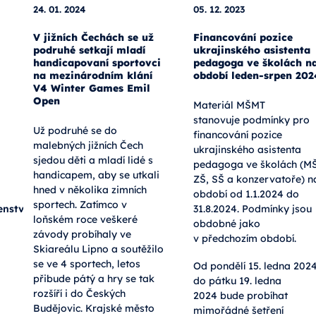
24. 01. 2024
05. 12. 2023
V jižních Čechách se už
Financování pozice
podruhé setkají mladí
ukrajinského asistenta
handicapovaní sportovci
pedagoga ve školách n
na mezinárodním klání
období leden-srpen 202
V4 Winter Games Emil
Open
Materiál MŠMT
stanovuje podmínky pro
Už podruhé se do
financování pozice
malebných jižních Čech
ukrajinského asistenta
sjedou děti a mladí lidé s
pedagoga ve školách (MŠ
handicapem, aby se utkali
ZŠ, SŠ a konzervatoře) n
hned v několika zimních
období od 1.1.2024 do
sportech. Zatímco v
nství
31.8.2024.
Podmínky jsou
loňském roce veškeré
obdobné jako
závody probíhaly ve
v předchozím období.
Skiareálu Lipno a soutěžilo
se ve 4 sportech, letos
Od pondělí 15. ledna 202
přibude pátý a hry se tak
do pátku 19. ledna
rozšíří i do Českých
2024 bude probíhat
Budějovic. Krajské město
mimořádné šetření