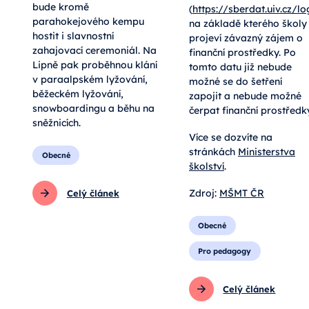
bude kromě
(
https://sberdat.uiv.cz/lo
parahokejového kempu
na základě kterého školy
hostit i slavnostní
projeví závazný zájem o
zahajovací ceremoniál. Na
finanční prostředky. Po
Lipně pak proběhnou klání
tomto datu již nebude
v paraalpském lyžování,
možné se do šetření
běžeckém lyžování,
zapojit a nebude možné
snowboardingu a běhu na
čerpat finanční prostředk
sněžnicích.
Více se dozvíte na
stránkách
Ministerstva
Obecné
školství
.
Zdroj:
MŠMT
ČR
Celý článek
Obecné
Pro pedagogy
Celý článek