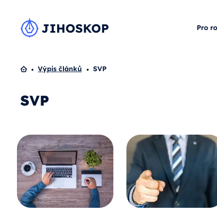
Pro r
Domů
Výpis článků
SVP
SVP