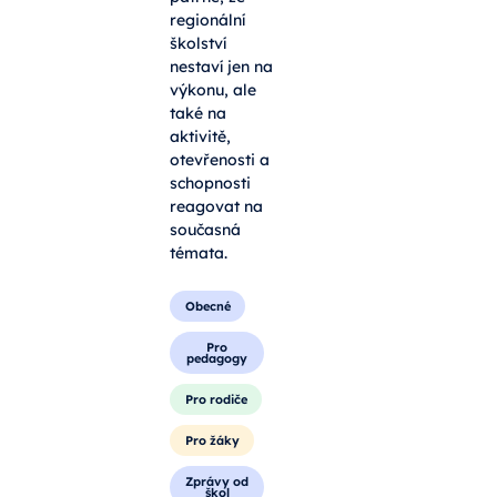
regionální
školství
nestaví jen na
výkonu, ale
také na
aktivitě,
otevřenosti a
schopnosti
reagovat na
současná
témata.
Obecné
Pro
pedagogy
Pro rodiče
Pro žáky
Zprávy od
škol