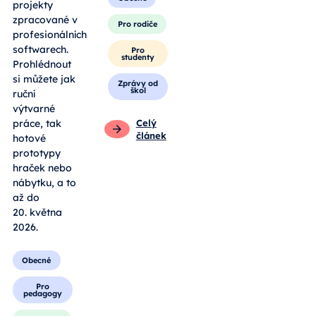
projekty
zpracované v
Pro rodiče
profesionálních
softwarech.
Pro
studenty
Prohlédnout
si můžete jak
Zprávy od
škol
ruční
výtvarné
práce, tak
Celý
článek
hotové
prototypy
hraček nebo
nábytku, a to
až do
20. května
2026.
Obecné
Pro
pedagogy