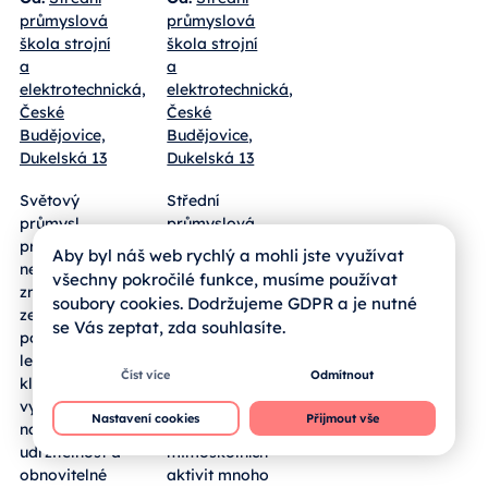
průmyslová
průmyslová
škola strojní
škola strojní
a
a
elektrotechnická,
elektrotechnická,
České
České
Budějovice,
Budějovice,
Dukelská 13
Dukelská 13
Světový
Střední
průmysl
průmyslová
prochází
škola strojní
Aby byl náš web rychlý a mohli jste využívat
neustálými
a
všechny pokročilé funkce, musíme používat
změnami a
elektrotechnická
soubory cookies. Dodržujeme GDPR a je nutné
zejména v
České
se Vás zeptat, zda souhlasíte.
posledních
Budějovice
letech je
nabízí svým
Číst více
Odmítnout
kladen stále
studentům
vyšší důraz
každý rok
Nastavení cookies
Přijmout vše
na
v rámci
udržitelnost a
mimoškolních
obnovitelné
aktivit mnoho