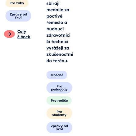
sbírají
Pro žáky
medaile za
Zprávy od
poctivé
škol
řemeslo a
budoucí
Celý
zdravotníci
článek
či technici
vyrážejí za
zkušenostmi
do terénu.
Obecné
Pro
pedagogy
Pro rodiče
Pro
studenty
Zprávy od
škol