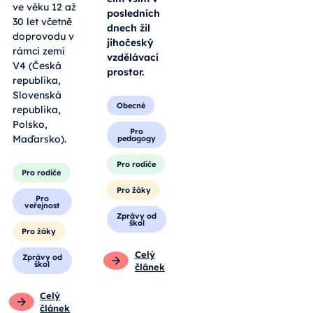
ve věku 12 až
posledních
30 let včetně
dnech žil
doprovodu v
jihočeský
rámci zemí
vzdělávací
V4 (Česká
prostor.
republika,
Slovenská
Obecné
republika,
Polsko,
Pro
Maďarsko).
pedagogy
Pro rodiče
Pro rodiče
Pro žáky
Pro
veřejnost
Zprávy od
škol
Pro žáky
Celý
Zprávy od
škol
článek
Celý
článek