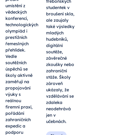
třeboňských
umístění z
studentek v
vědeckých
broušení skla,
konferencí,
ale zaujaly
technologických
také výsledky
olympiád i
mladých
prestižních
hudebníků,
řemeslných
digitální
přehlídek.
soutěže,
Vedle
závěrečné
soutěžních
zkoušky nebo
úspěchů se
zahraniční
školy aktivně
stáže. Školy
zaměřují na
zároveň
propojování
ukázaly, že
výuky s
vzdělávání se
reálnou
zdaleka
firemní praxí,
neodehrává
pořádání
jen v
zahraničních
učebnách.
expedic a
podporu