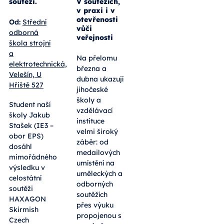
soutěži.
V soutěžích,
v praxi i v
otevřenosti
Od:
Střední
vůči
odborná
veřejnosti
škola strojní
a
Na přelomu
elektrotechnická,
března a
Velešín, U
dubna ukazují
Hřiště 527
jihočeské
školy a
Student naší
vzdělávací
školy Jakub
instituce
Stašek (IE3 –
velmi široký
obor EPS)
záběr: od
dosáhl
medailových
mimořádného
umístění na
výsledku v
uměleckých a
celostátní
odborných
soutěži
soutěžích
HAXAGON
přes výuku
Skirmish
propojenou s
Czech