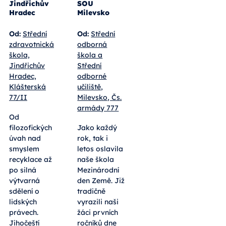
Jindřichův
SOU
Hradec
Milevsko
Od:
Střední
Od:
Střední
zdravotnická
odborná
škola,
škola a
Jindřichův
Střední
Hradec,
odborné
Klášterská
učiliště,
77/II
Milevsko, Čs.
armády 777
Od
filozofických
Jako každý
úvah nad
rok, tak i
smyslem
letos oslavila
recyklace až
naše škola
po silná
Mezinárodní
výtvarná
den Země. Již
sdělení o
tradičně
lidských
vyrazili naši
právech.
žáci prvních
Jihočeští
ročníků dne