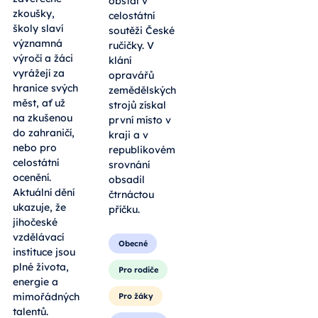
obstál v
zkoušky,
celostátní
školy slaví
soutěži České
významná
ručičky. V
výročí a žáci
klání
vyrážejí za
opravářů
hranice svých
zemědělských
měst, ať už
strojů získal
na zkušenou
první místo v
do zahraničí,
kraji a v
nebo pro
republikovém
celostátní
srovnání
ocenění.
obsadil
Aktuální dění
čtrnáctou
ukazuje, že
příčku.
jihočeské
vzdělávací
Obecné
instituce jsou
plné života,
Pro rodiče
energie a
mimořádných
Pro žáky
talentů.