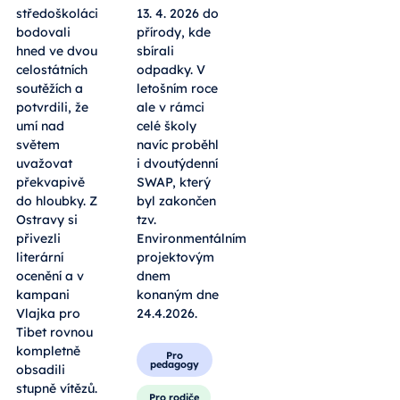
středoškoláci
13. 4. 2026 do
bodovali
přírody, kde
hned ve dvou
sbírali
celostátních
odpadky. V
soutěžích a
letošním roce
potvrdili, že
ale v rámci
umí nad
celé školy
světem
navíc proběhl
uvažovat
i dvoutýdenní
překvapivě
SWAP, který
do hloubky. Z
byl zakončen
Ostravy si
tzv.
přivezli
Environmentálním
literární
projektovým
ocenění a v
dnem
kampani
konaným dne
Vlajka pro
24.4.2026.
Tibet rovnou
kompletně
Pro
pedagogy
obsadili
stupně vítězů.
Pro rodiče