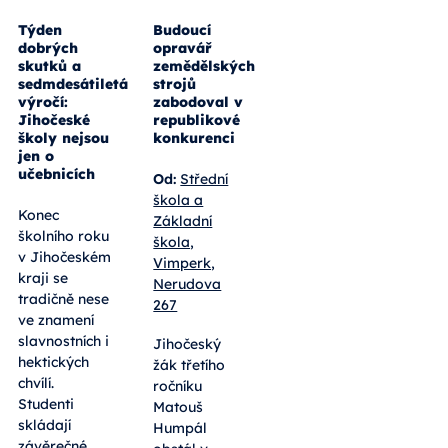
Týden
Budoucí
dobrých
opravář
skutků a
zemědělských
sedmdesátiletá
strojů
výročí:
zabodoval v
Jihočeské
republikové
školy nejsou
konkurenci
jen o
učebnicích
Od:
Střední
škola a
Konec
Základní
školního roku
škola,
v Jihočeském
Vimperk,
kraji se
Nerudova
tradičně nese
267
ve znamení
slavnostních i
Jihočeský
hektických
žák třetího
chvílí.
ročníku
Studenti
Matouš
skládají
Humpál
závěrečné