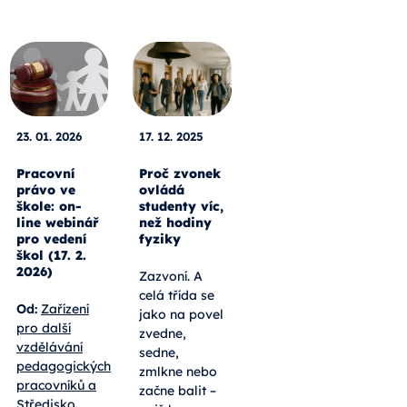
23. 01. 2026
17. 12. 2025
Pracovní
Proč zvonek
právo ve
ovládá
škole: on-
studenty víc,
line webinář
než hodiny
pro vedení
fyziky
škol (17. 2.
2026)
Zazvoní. A
celá třída se
Od:
Zařízení
jako na povel
pro další
zvedne,
vzdělávání
sedne,
pedagogických
zmlkne nebo
pracovníků a
začne balit –
Středisko