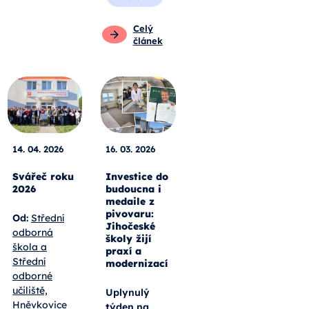
Celý
článek
14. 04. 2026
16. 03. 2026
Svářeč roku
Investice do
2026
budoucna i
medaile z
pivovaru:
Od:
Střední
Jihočeské
odborná
školy žijí
škola a
praxí a
Střední
modernizací
odborné
učiliště,
Uplynulý
Hněvkovice
týden na