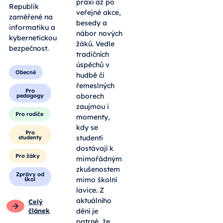
praxí až po
Republik
veřejné akce,
zaměřené na
besedy a
informatiku a
nábor nových
kybernetickou
žáků. Vedle
bezpečnost.
tradičních
úspěchů v
Obecné
hudbě či
řemeslných
Pro
oborech
pedagogy
zaujmou i
Pro rodiče
momenty,
kdy se
Pro
studenti
studenty
dostávají k
Pro žáky
mimořádným
zkušenostem
Zprávy od
mimo školní
škol
lavice. Z
aktuálního
Celý
článek
dění je
patrné, že