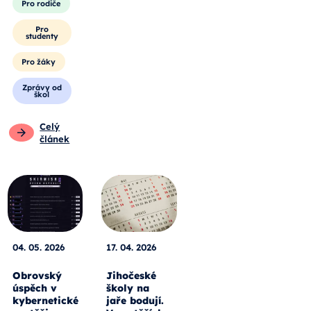
Pro rodiče
Pro
studenty
Pro žáky
Zprávy od
škol
Celý
článek
04. 05. 2026
17. 04. 2026
Obrovský
Jihočeské
úspěch v
školy na
kybernetické
jaře bodují.