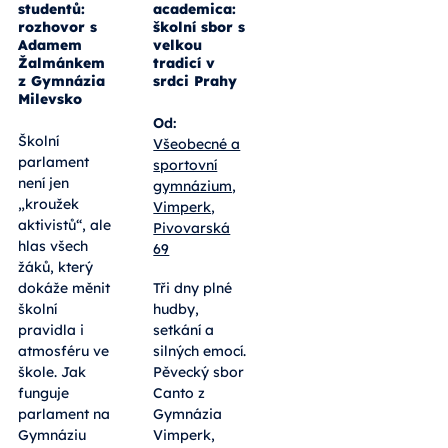
studentů:
academica:
rozhovor s
školní sbor s
Adamem
velkou
Žalmánkem
tradicí v
z Gymnázia
srdci Prahy
Milevsko
Od:
Školní
Všeobecné a
parlament
sportovní
není jen
gymnázium,
„kroužek
Vimperk,
aktivistů“, ale
Pivovarská
hlas všech
69
žáků, který
dokáže měnit
Tři dny plné
školní
hudby,
pravidla i
setkání a
atmosféru ve
silných emocí.
škole. Jak
Pěvecký sbor
funguje
Canto z
parlament na
Gymnázia
Gymnáziu
Vimperk,