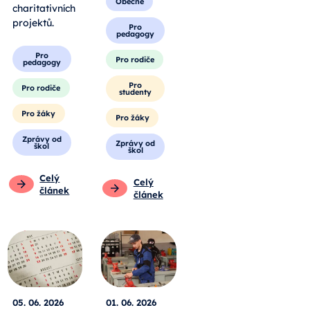
Obecné
charitativních
projektů.
Pro
pedagogy
Pro
Pro rodiče
pedagogy
Pro
Pro rodiče
studenty
Pro žáky
Pro žáky
Zprávy od
Zprávy od
škol
škol
Celý
Celý
článek
článek
05. 06. 2026
01. 06. 2026