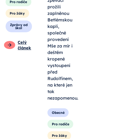
zpěváci
Pro rodiče
prožili
zaplněnou
Pro žáky
Betlémskou
Zprávy od
kapli,
škol
společné
provedení
Celý
Mše za mír i
článek
deštěm
kropené
vystoupení
před
Rudolfinem,
na které jen
tak
nezapomenou.
Obecné
Pro rodiče
Pro žáky