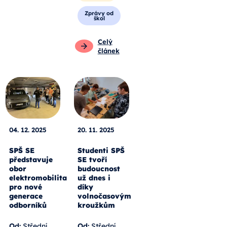
Zprávy od
škol
Celý
článek
04. 12. 2025
20. 11. 2025
SPŠ SE
Studenti SPŠ
představuje
SE tvoří
obor
budoucnost
elektromobilita
už dnes i
pro nové
díky
generace
volnočasovým
odborníků
kroužkům
Od:
Střední
Od:
Střední