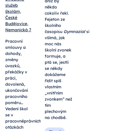
aniž by
služeb
někdo
školám,
cokoliv řekl.
České
Fejeton ze
Budějovice,
školního
Nemanická 7
časopisu
Gymnazial
si
všímá, jak
Pracovní
moc nás
smlouvy a
školní zvonek
dohody,
formuje, a
změny
ptá se, jestli
úvazků,
se někdy
překážky v
dokážeme
práci,
řídit spíš
dovolená,
vlastním
ukončování
„vnitřním
pracovního
zvonkem“ než
poměru…
tím
Vedení škol
plechovým
se v
na chodbě.
pracovněprávních
otázkách