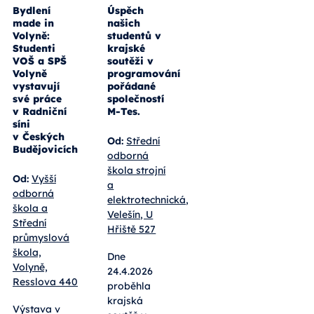
Bydlení
Úspěch
made in
našich
Volyně:
studentů v
Studenti
krajské
VOŠ a SPŠ
soutěži v
Volyně
programování
vystavují
pořádané
své práce
společností
v Radniční
M-Tes.
síni
v Českých
Od:
Střední
Budějovicích
odborná
škola strojní
Od:
Vyšší
a
odborná
elektrotechnická,
škola a
Velešín, U
Střední
Hřiště 527
průmyslová
škola,
Dne
Volyně,
24.4.2026
Resslova 440
proběhla
krajská
Výstava v