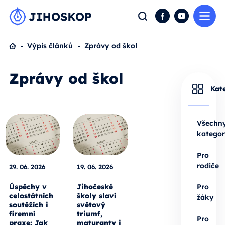
Me
Hledat
Facebook
YouTube
Domů
Výpis článků
Zprávy od škol
Zprávy od škol
Kat
Všechn
kategor
Pro
rodiče
29. 06. 2026
19. 06. 2026
Úspěchy v
Jihočeské
Pro
celostátních
školy slaví
žáky
soutěžích i
světový
firemní
triumf,
Pro
praxe: Jak
maturanty i