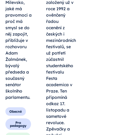
Milevsko,
založený už v
jaké má
roce 1992 a
pravomoci a
ověnčený
proč má
řadou
smysl se do
ocenění z
něj zapojit,
českých i
přibližuje v
mezinárodních
rozhovoru
festivalů, se
Adam
už potřetí
Žalmánek,
zúčastnil
bývalý
studentského
předseda a
festivalu
současný
Festa
senátor
academica v
školního
Praze. Ten
parlamentu.
připomíná
odkaz 17.
listopadu a
Obecné
sametové
revoluce.
Pro
pedagogy
Zpěvačky a