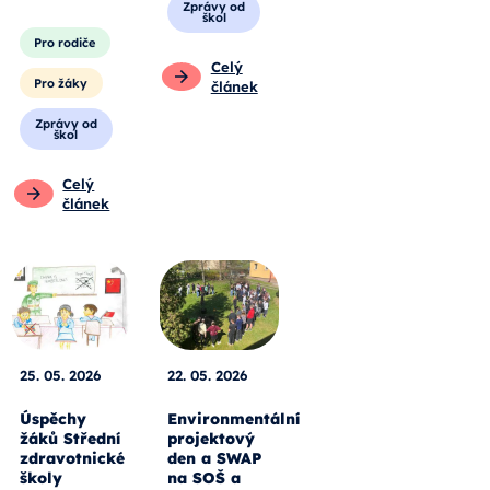
Zprávy od
škol
Pro rodiče
Celý
Pro žáky
článek
Zprávy od
škol
Celý
článek
25. 05. 2026
22. 05. 2026
Úspěchy
Environmentální
žáků Střední
projektový
zdravotnické
den a SWAP
školy
na SOŠ a