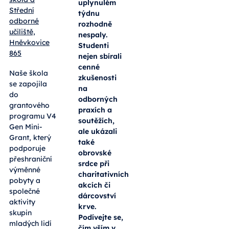
uplynulém
Střední
týdnu
odborné
rozhodně
učiliště,
nespaly.
Hněvkovice
Studenti
865
nejen sbírali
cenné
Naše škola
zkušenosti
se zapojila
na
do
odborných
grantového
praxích a
programu V4
soutěžích,
Gen Mini-
ale ukázali
Grant, který
také
podporuje
obrovské
přeshraniční
srdce při
výměnné
charitativních
pobyty a
akcích či
společné
dárcovství
aktivity
krve.
skupin
Podívejte se,
mladých lidí
čím vším v