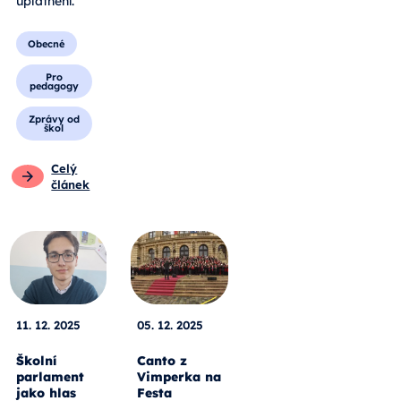
uplatnění.
Obecné
Pro
pedagogy
Zprávy od
škol
Celý
článek
11. 12. 2025
05. 12. 2025
Školní
Canto z
parlament
Vimperka na
jako hlas
Festa