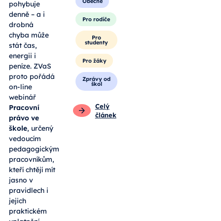
Obecné
pohybuje
denně – a i
Pro rodiče
drobná
chyba může
Pro
studenty
stát čas,
energii i
Pro žáky
peníze. ZVaS
proto pořádá
Zprávy od
škol
on-line
webinář
Celý
Pracovní
článek
právo ve
škole
, určený
vedoucím
pedagogickým
pracovníkům,
kteří chtějí mít
jasno v
pravidlech i
jejich
praktickém