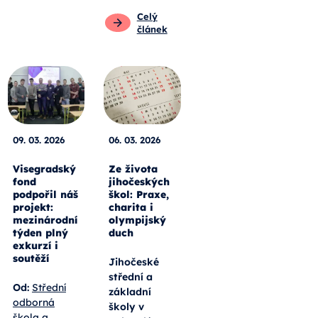
Celý
článek
09. 03. 2026
06. 03. 2026
Visegradský
Ze života
fond
jihočeských
podpořil náš
škol: Praxe,
projekt:
charita i
mezinárodní
olympijský
týden plný
duch
exkurzí i
soutěží
Jihočeské
střední a
Od:
Střední
základní
odborná
školy v
škola a