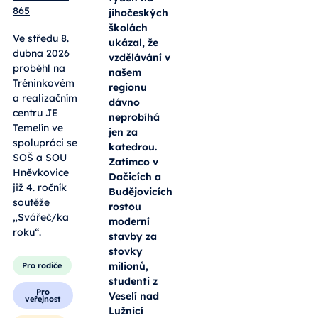
865
jihočeských
školách
Ve středu 8.
ukázal, že
dubna 2026
vzdělávání v
proběhl na
našem
Tréninkovém
regionu
a realizačním
dávno
centru JE
neprobíhá
Temelín ve
jen za
spolupráci se
katedrou.
SOŠ a SOU
Zatímco v
Hněvkovice
Dačicích a
již 4. ročník
Budějovicích
soutěže
rostou
„Svářeč/ka
moderní
roku“.
stavby za
stovky
milionů,
Pro rodiče
studenti z
Pro
Veselí nad
veřejnost
Lužnicí