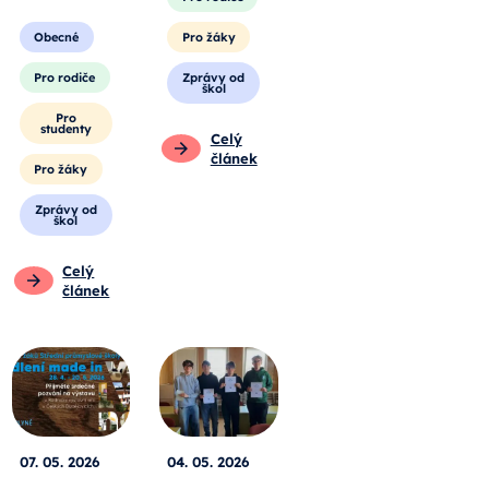
Obecné
Pro žáky
Pro rodiče
Zprávy od
škol
Pro
studenty
Celý
článek
Pro žáky
Zprávy od
škol
Celý
článek
07. 05. 2026
04. 05. 2026