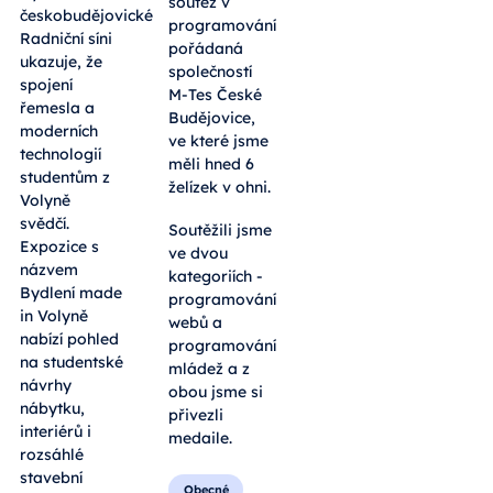
soutěž v
českobudějovické
programování
Radniční síni
pořádaná
ukazuje, že
společností
spojení
M-Tes České
řemesla a
Budějovice,
moderních
ve které jsme
technologií
měli hned 6
studentům z
želízek v ohni.
Volyně
svědčí.
Soutěžili jsme
Expozice s
ve dvou
názvem
kategoriích -
Bydlení made
programování
in Volyně
webů a
nabízí pohled
programování
na studentské
mládež a z
návrhy
obou jsme si
nábytku,
přivezli
interiérů i
medaile.
rozsáhlé
stavební
Obecné