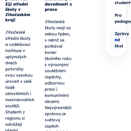
student
žijí střední
dovednosti z
školy v
praxe
Jihočeském
Pro
kraji
pedago
Jihočeské
školy mají za
Jihočeské
Zprávy
sebou týden,
střední školy
od
v němž se
a vzdělávací
škol
potkával
instituce v
konec
uplynulých
školního roku
dnech
s výraznými
potvrdily
soutěžními
svou vysokou
úspěchy,
úroveň v celé
odbornou
řadě
praxí i
celostátních i
komunitními
mezinárodních
akcemi.
soutěží.
Nejvýraznější
Studenti z
zprávou je
regionu si
světový
odvážejí
úspěch
přední