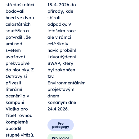
středoškoláci
13. 4. 2026 do
bodovali
přírody, kde
hned ve dvou
sbírali
celostátních
odpadky. V
soutěžích a
letošním roce
potvrdili, že
ale v rámci
umí nad
celé školy
světem
navíc proběhl
uvažovat
i dvoutýdenní
překvapivě
SWAP, který
do hloubky. Z
byl zakončen
Ostravy si
tzv.
přivezli
Environmentálním
literární
projektovým
ocenění a v
dnem
kampani
konaným dne
Vlajka pro
24.4.2026.
Tibet rovnou
kompletně
Pro
pedagogy
obsadili
stupně vítězů.
Pro rodiče