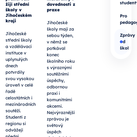
student
žijí střední
dovednosti z
školy v
praxe
Jihočeském
Pro
kraji
pedago
Jihočeské
školy mají za
Jihočeské
Zprávy
sebou týden,
střední školy
od
v němž se
a vzdělávací
škol
potkával
instituce v
konec
uplynulých
školního roku
dnech
s výraznými
potvrdily
soutěžními
svou vysokou
úspěchy,
úroveň v celé
odbornou
řadě
praxí i
celostátních i
komunitními
mezinárodních
akcemi.
soutěží.
Nejvýraznější
Studenti z
zprávou je
regionu si
světový
odvážejí
úspěch
přední