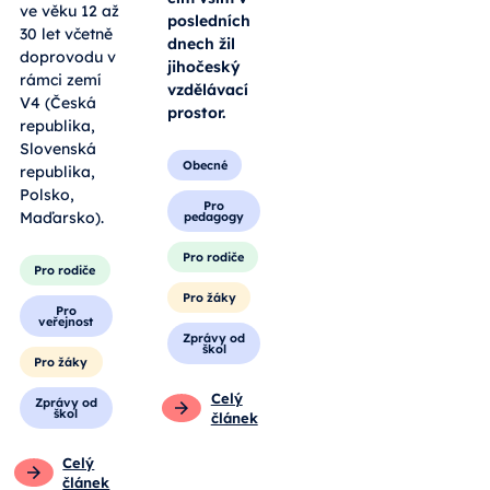
ve věku 12 až
posledních
30 let včetně
dnech žil
doprovodu v
jihočeský
rámci zemí
vzdělávací
V4 (Česká
prostor.
republika,
Slovenská
Obecné
republika,
Polsko,
Pro
Maďarsko).
pedagogy
Pro rodiče
Pro rodiče
Pro žáky
Pro
veřejnost
Zprávy od
škol
Pro žáky
Celý
Zprávy od
škol
článek
Celý
článek