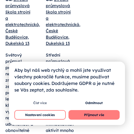
průmyslová
průmyslová
škola strojní
škola strojní
a
a
elektrotechnická,
elektrotechnická,
České
České
Budějovice,
Budějovice,
Dukelská 13
Dukelská 13
Světový
Střední
průmysl
průmyslová
prochází
škola strojní
Aby byl náš web rychlý a mohli jste využívat
neustálými
a
všechny pokročilé funkce, musíme používat
změnami a
elektrotechnická
soubory cookies. Dodržujeme GDPR a je nutné
zejména v
České
se Vás zeptat, zda souhlasíte.
posledních
Budějovice
letech je
nabízí svým
Číst více
Odmítnout
kladen stále
studentům
vyšší důraz
každý rok
Nastavení cookies
Přijmout vše
na
v rámci
udržitelnost a
mimoškolních
obnovitelné
aktivit mnoho