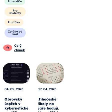
Pro rodiče
Pro
studenty
Pro žáky
Zprávy od
škol
Celý
článek
04. 05. 2026
17. 04. 2026
Obrovský
Jihočeské
úspěch v
školy na
kybernetické
jaře bodují.