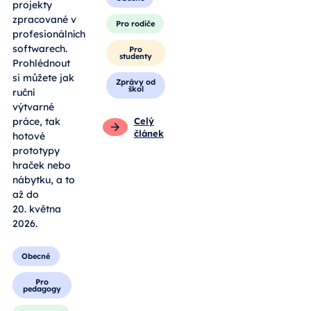
projekty
zpracované v
Pro rodiče
profesionálních
softwarech.
Pro
studenty
Prohlédnout
si můžete jak
Zprávy od
škol
ruční
výtvarné
práce, tak
Celý
článek
hotové
prototypy
hraček nebo
nábytku, a to
až do
20. května
2026.
Obecné
Pro
pedagogy