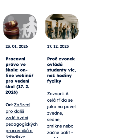
23. 01. 2026
17. 12. 2025
Pracovní
Proč zvonek
právo ve
ovládá
škole: on-
studenty víc,
line webinář
než hodiny
pro vedení
fyziky
škol (17. 2.
2026)
Zazvoní. A
celá třída se
Od:
Zařízení
jako na povel
pro další
zvedne,
vzdělávání
sedne,
pedagogických
zmlkne nebo
pracovníků a
začne balit –
Středisko