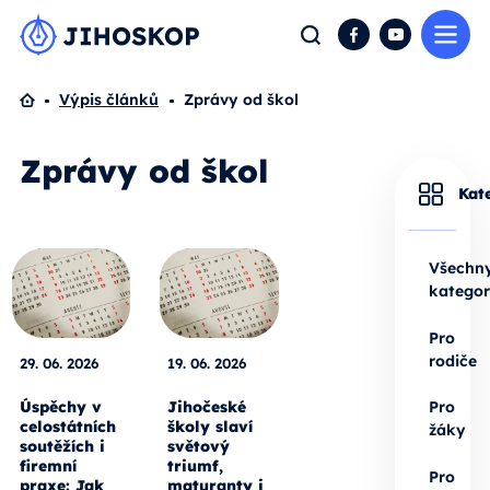
Me
Hledat
Facebook
YouTube
Domů
Výpis článků
Zprávy od škol
Zprávy od škol
Kat
Všechn
kategor
Pro
rodiče
29. 06. 2026
19. 06. 2026
Úspěchy v
Jihočeské
Pro
celostátních
školy slaví
žáky
soutěžích i
světový
firemní
triumf,
Pro
praxe: Jak
maturanty i