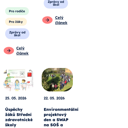
Zprávy od
škol
Pro rodiče
Celý
Pro žáky
článek
Zprávy od
škol
Celý
článek
25. 05. 2026
22. 05. 2026
Úspěchy
Environmentální
žáků Střední
projektový
zdravotnické
den a SWAP
školy
na SOŠ a