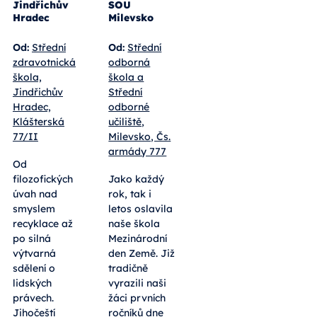
Jindřichův
SOU
Hradec
Milevsko
Od:
Střední
Od:
Střední
zdravotnická
odborná
škola,
škola a
Jindřichův
Střední
Hradec,
odborné
Klášterská
učiliště,
77/II
Milevsko, Čs.
armády 777
Od
filozofických
Jako každý
úvah nad
rok, tak i
smyslem
letos oslavila
recyklace až
naše škola
po silná
Mezinárodní
výtvarná
den Země. Již
sdělení o
tradičně
lidských
vyrazili naši
právech.
žáci prvních
Jihočeští
ročníků dne