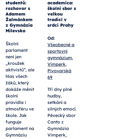
studentů:
academica:
rozhovor s
školní sbor s
Adamem
velkou
Žalmánkem
tradicí v
z Gymnázia
srdci Prahy
Milevsko
Od:
Školní
Všeobecné a
parlament
sportovní
není jen
gymnázium,
„kroužek
Vimperk,
aktivistů“, ale
Pivovarská
hlas všech
69
žáků, který
dokáže měnit
Tři dny plné
školní
hudby,
pravidla i
setkání a
atmosféru ve
silných emocí.
škole. Jak
Pěvecký sbor
funguje
Canto z
parlament na
Gymnázia
Gymnáziu
Vimperk,