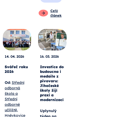
Celý
článek
14. 04. 2026
16. 03. 2026
Svářeč roku
Investice do
2026
budoucna i
medaile z
pivovaru:
Od:
Střední
Jihočeské
odborná
školy žijí
škola a
praxí a
Střední
modernizací
odborné
učiliště,
Uplynulý
Hněvkovice
týden na