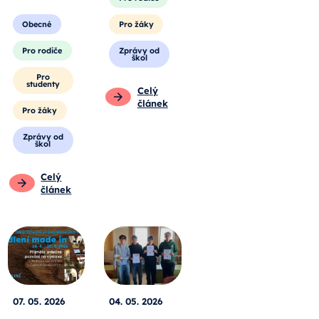
Obecné
Pro žáky
Pro rodiče
Zprávy od
škol
Pro
studenty
Celý
článek
Pro žáky
Zprávy od
škol
Celý
článek
07. 05. 2026
04. 05. 2026