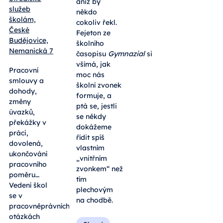
aniž by
služeb
někdo
školám,
cokoliv řekl.
České
Fejeton ze
Budějovice,
školního
Nemanická 7
časopisu
Gymnazial
si
všímá, jak
Pracovní
moc nás
smlouvy a
školní zvonek
dohody,
formuje, a
změny
ptá se, jestli
úvazků,
se někdy
překážky v
dokážeme
práci,
řídit spíš
dovolená,
vlastním
ukončování
„vnitřním
pracovního
zvonkem“ než
poměru…
tím
Vedení škol
plechovým
se v
na chodbě.
pracovněprávních
otázkách