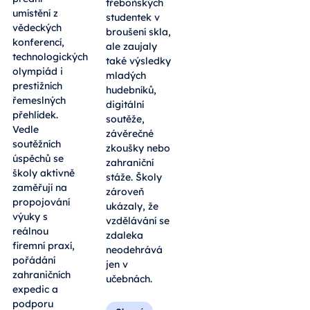
třeboňských
umístění z
studentek v
vědeckých
broušení skla,
konferencí,
ale zaujaly
technologických
také výsledky
olympiád i
mladých
prestižních
hudebníků,
řemeslných
digitální
přehlídek.
soutěže,
Vedle
závěrečné
soutěžních
zkoušky nebo
úspěchů se
zahraniční
školy aktivně
stáže. Školy
zaměřují na
zároveň
propojování
ukázaly, že
výuky s
vzdělávání se
reálnou
zdaleka
firemní praxí,
neodehrává
pořádání
jen v
zahraničních
učebnách.
expedic a
podporu