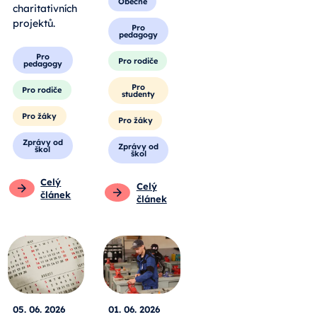
Obecné
charitativních
projektů.
Pro
pedagogy
Pro
Pro rodiče
pedagogy
Pro
Pro rodiče
studenty
Pro žáky
Pro žáky
Zprávy od
Zprávy od
škol
škol
Celý
Celý
článek
článek
05. 06. 2026
01. 06. 2026