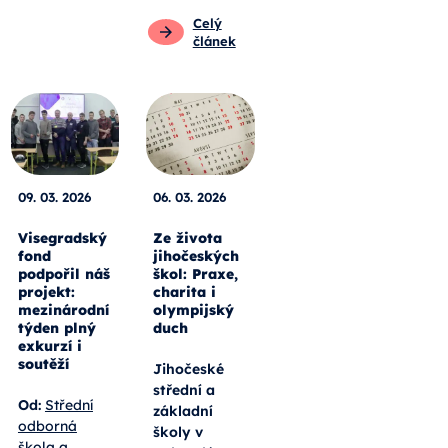
Celý
článek
09. 03. 2026
06. 03. 2026
Visegradský
Ze života
fond
jihočeských
podpořil náš
škol: Praxe,
projekt:
charita i
mezinárodní
olympijský
týden plný
duch
exkurzí i
soutěží
Jihočeské
střední a
Od:
Střední
základní
odborná
školy v
škola a