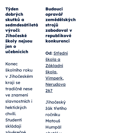
Týden
Budoucí
dobrých
opravář
skutků a
zemědělských
sedmdesátiletá
strojů
výročí:
zabodoval v
Jihočeské
republikové
školy nejsou
konkurenci
jen o
učebnicích
Od:
Střední
škola a
Konec
Základní
školního roku
škola,
v Jihočeském
Vimperk,
kraji se
Nerudova
tradičně nese
267
ve znamení
slavnostních i
Jihočeský
hektických
žák třetího
chvílí.
ročníku
Studenti
Matouš
skládají
Humpál
závěrečné