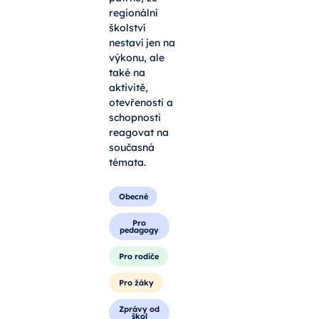
regionální
školství
nestaví jen na
výkonu, ale
také na
aktivitě,
otevřenosti a
schopnosti
reagovat na
současná
témata.
Obecné
Pro
pedagogy
Pro rodiče
Pro žáky
Zprávy od
škol