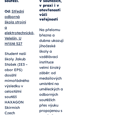
soutěži.
V soutěžích,
v praxi i v
otevřenosti
Od:
Střední
vůči
odborná
veřejnosti
škola strojní
a
Na přelomu
elektrotechnická,
března a
Velešín, U
dubna ukazují
Hřiště 527
jihočeské
školy a
Student naší
vzdělávací
školy Jakub
instituce
Stašek (IE3 –
velmi široký
obor EPS)
záběr: od
dosáhl
medailových
mimořádného
umístění na
výsledku v
uměleckých a
celostátní
odborných
soutěži
soutěžích
HAXAGON
přes výuku
Skirmish
propojenou s
Czech