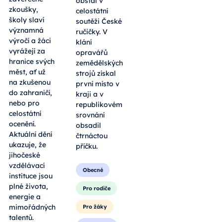
obstál v
zkoušky,
celostátní
školy slaví
soutěži České
významná
ručičky. V
výročí a žáci
klání
vyrážejí za
opravářů
hranice svých
zemědělských
měst, ať už
strojů získal
na zkušenou
první místo v
do zahraničí,
kraji a v
nebo pro
republikovém
celostátní
srovnání
ocenění.
obsadil
Aktuální dění
čtrnáctou
ukazuje, že
příčku.
jihočeské
vzdělávací
Obecné
instituce jsou
plné života,
Pro rodiče
energie a
mimořádných
Pro žáky
talentů.