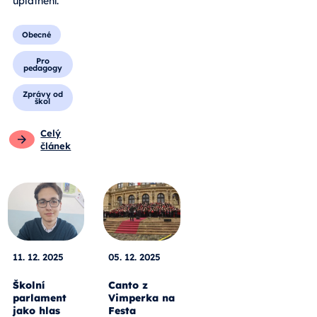
uplatnění.
Obecné
Pro
pedagogy
Zprávy od
škol
Celý
článek
11. 12. 2025
05. 12. 2025
Školní
Canto z
parlament
Vimperka na
jako hlas
Festa