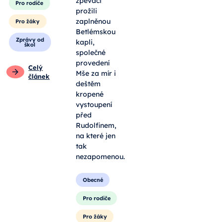
zpěváci
Pro rodiče
prožili
zaplněnou
Pro žáky
Betlémskou
Zprávy od
kapli,
škol
společné
provedení
Celý
Mše za mír i
článek
deštěm
kropené
vystoupení
před
Rudolfinem,
na které jen
tak
nezapomenou.
Obecné
Pro rodiče
Pro žáky