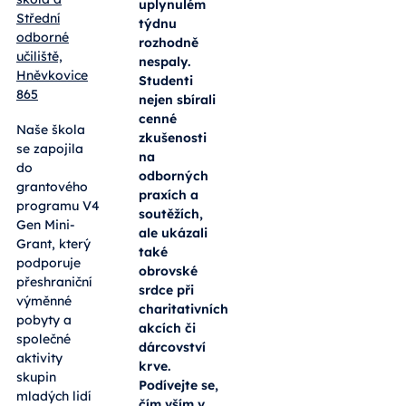
uplynulém
Střední
týdnu
odborné
rozhodně
učiliště,
nespaly.
Hněvkovice
Studenti
865
nejen sbírali
cenné
Naše škola
zkušenosti
se zapojila
na
do
odborných
grantového
praxích a
programu V4
soutěžích,
Gen Mini-
ale ukázali
Grant, který
také
podporuje
obrovské
přeshraniční
srdce při
výměnné
charitativních
pobyty a
akcích či
společné
dárcovství
aktivity
krve.
skupin
Podívejte se,
mladých lidí
čím vším v