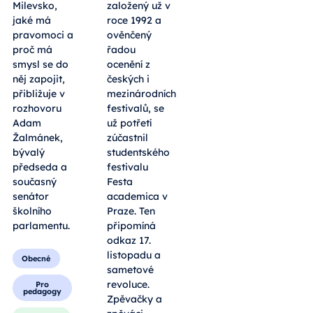
Milevsko,
založený už v
jaké má
roce 1992 a
pravomoci a
ověnčený
proč má
řadou
smysl se do
ocenění z
něj zapojit,
českých i
přibližuje v
mezinárodních
rozhovoru
festivalů, se
Adam
už potřetí
Žalmánek,
zúčastnil
bývalý
studentského
předseda a
festivalu
současný
Festa
senátor
academica v
školního
Praze. Ten
parlamentu.
připomíná
odkaz 17.
listopadu a
Obecné
sametové
revoluce.
Pro
pedagogy
Zpěvačky a