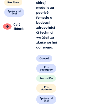
sbírají
Pro žáky
medaile za
Zprávy od
poctivé
škol
řemeslo a
budoucí
Celý
zdravotníci
článek
či technici
vyrážejí za
zkušenostmi
do terénu.
Obecné
Pro
pedagogy
Pro rodiče
Pro
studenty
Zprávy od
škol