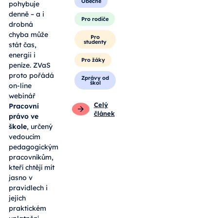
Obecné
pohybuje
denně – a i
Pro rodiče
drobná
chyba může
Pro
studenty
stát čas,
energii i
Pro žáky
peníze. ZVaS
proto pořádá
Zprávy od
škol
on-line
webinář
Celý
Pracovní
článek
právo ve
škole
, určený
vedoucím
pedagogickým
pracovníkům,
kteří chtějí mít
jasno v
pravidlech i
jejich
praktickém