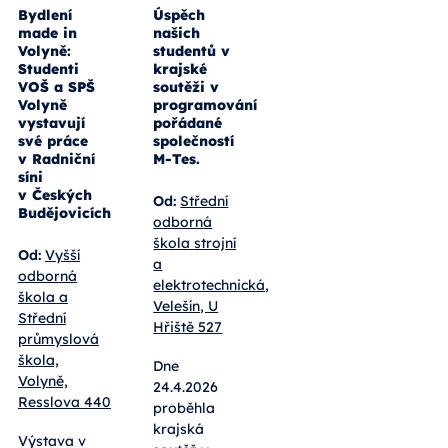
Bydlení
Úspěch
made in
našich
Volyně:
studentů v
Studenti
krajské
VOŠ a SPŠ
soutěži v
Volyně
programování
vystavují
pořádané
své práce
společností
v Radniční
M-Tes.
síni
v Českých
Od:
Střední
Budějovicích
odborná
škola strojní
Od:
Vyšší
a
odborná
elektrotechnická,
škola a
Velešín, U
Střední
Hřiště 527
průmyslová
škola,
Dne
Volyně,
24.4.2026
Resslova 440
proběhla
krajská
Výstava v