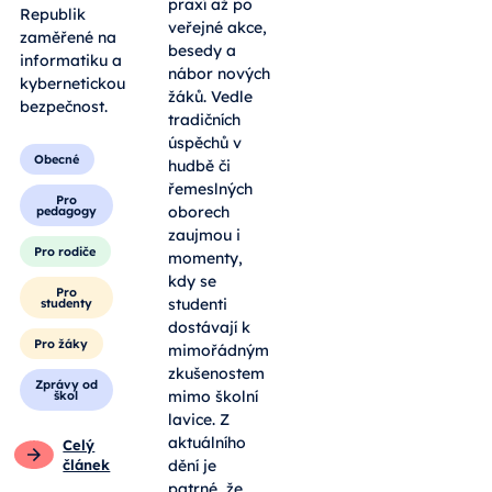
praxí až po
Republik
veřejné akce,
zaměřené na
besedy a
informatiku a
nábor nových
kybernetickou
žáků. Vedle
bezpečnost.
tradičních
úspěchů v
Obecné
hudbě či
řemeslných
Pro
oborech
pedagogy
zaujmou i
Pro rodiče
momenty,
kdy se
Pro
studenti
studenty
dostávají k
Pro žáky
mimořádným
zkušenostem
Zprávy od
mimo školní
škol
lavice. Z
aktuálního
Celý
článek
dění je
patrné, že