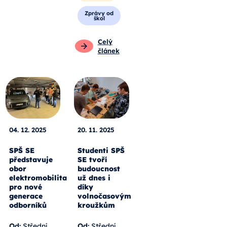
Zprávy od
škol
Celý
článek
04. 12. 2025
20. 11. 2025
SPŠ SE
Studenti SPŠ
představuje
SE tvoří
obor
budoucnost
elektromobilita
už dnes i
pro nové
díky
generace
volnočasovým
odborníků
kroužkům
Od:
Střední
Od:
Střední