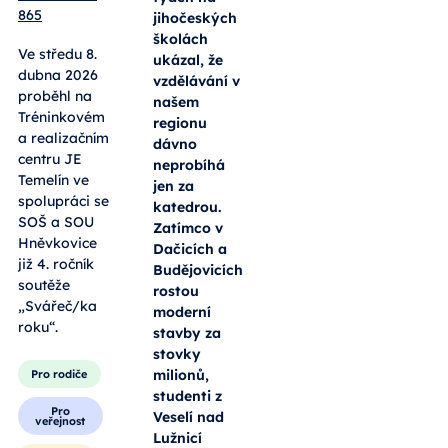
865
jihočeských
školách
Ve středu 8.
ukázal, že
dubna 2026
vzdělávání v
proběhl na
našem
Tréninkovém
regionu
a realizačním
dávno
centru JE
neprobíhá
Temelín ve
jen za
spolupráci se
katedrou.
SOŠ a SOU
Zatímco v
Hněvkovice
Dačicích a
již 4. ročník
Budějovicích
soutěže
rostou
„Svářeč/ka
moderní
roku“.
stavby za
stovky
milionů,
Pro rodiče
studenti z
Pro
Veselí nad
veřejnost
Lužnicí