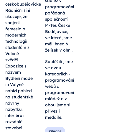
soutěž v
českobudějovické
programování
Radniční síni
pořádaná
ukazuje, že
společností
spojení
M-Tes České
řemesla a
Budějovice,
moderních
ve které jsme
technologií
měli hned 6
studentům z
želízek v ohni.
Volyně
svědčí.
Soutěžili jsme
Expozice s
ve dvou
názvem
kategoriích -
Bydlení made
programování
in Volyně
webů a
nabízí pohled
programování
na studentské
mládež a z
návrhy
obou jsme si
nábytku,
přivezli
interiérů i
medaile.
rozsáhlé
stavební
Obecné