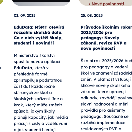
02. 09. 2025
25. 08. 2025
EduData: MŠMT otevírá
Průvodce školním roke
rozsáhlá školská data.
2025/2026 pro
Co z nich vytěží školy,
pedagogy: Novely
studenti i novináři
zákonů, revize RVP a
nové povinnosti
Ministerstvo školství
Školní rok 2025/2026 bu
spustilo novou aplikaci
pro pedagogy a vedení
a
EduData
, která v
škol ve znamení zásadníc
přehledné formě
změn. V platnost vstupují
zpřístupňuje podstatnou
klíčové novely školského
část dat každoročně
zákona, které upravují
sbíraných ze škol a
odklady, zavádějí povinn
školských zařízení. Jde o
slovní hodnocení a mění
krok, který může změnit
pravidla pro asistenty
způsob, jakým školy
pedagoga. Současně se
plánují kapacity, jak média
rozbíhá implementace
,
pracují s čísly o vzdělávání
revidovaných RVP a
a jak studenti hledají