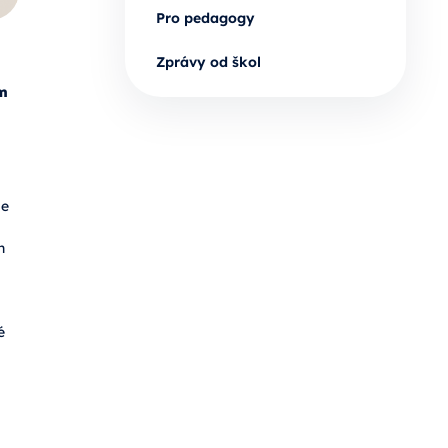
Pro pedagogy
Zprávy od škol
m
de
h
é