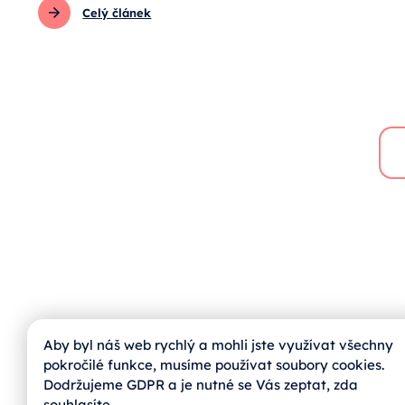
Celý článek
Aby byl náš web rychlý a mohli jste využívat všechny
pokročilé funkce, musíme používat soubory cookies.
Dodržujeme GDPR a je nutné se Vás zeptat, zda
jihoskop@zvas.eu
souhlasíte.