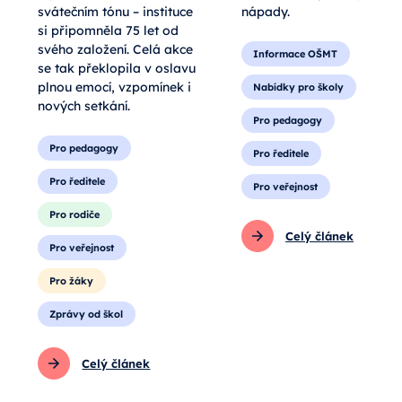
svátečním tónu – instituce
nápady.
si připomněla 75 let od
svého založení. Celá akce
Informace OŠMT
se tak překlopila v oslavu
plnou emocí, vzpomínek i
Nabídky pro školy
nových setkání.
Pro pedagogy
Pro pedagogy
Pro ředitele
Pro ředitele
Pro veřejnost
Pro rodiče
Celý článek
Pro veřejnost
Pro žáky
Zprávy od škol
Celý článek