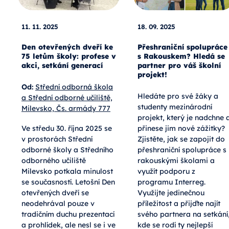
11. 11. 2025
18. 09. 2025
Den otevřených dveří ke
Přeshraniční spolupráce
75 letům školy: profese v
s Rakouskem? Hledá se
akci, setkání generací
partner pro váš školní
projekt!
Od:
Střední odborná škola
Hledáte pro své žáky a
a Střední odborné učiliště,
studenty mezinárodní
Milevsko, Čs. armády 777
projekt, který je nadchne 
Ve středu 30. října 2025 se
přinese jim nové zážitky?
v prostorách Střední
Zjistěte, jak se zapojit do
odborné školy a Středního
přeshraniční spolupráce s
odborného učiliště
rakouskými školami a
Milevsko potkala minulost
využít podporu z
se současností. Letošní Den
programu Interreg.
otevřených dveří se
Využijte jedinečnou
neodehrával pouze v
příležitost a přijďte najít
tradičním duchu prezentací
svého partnera na setkání
a prohlídek, ale nesl se i ve
kde se rodí ty nejlepší