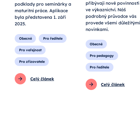
přibývají nové povinnosti
podklady pro seminárky a
ve výkaznictví. Náš
maturitní práce. Aplikace
podrobný průvodce vás
byla představena 1. září
provede všemi důležitým
2025.
novinkami.
Obecné
Pro ředitele
Obecné
Pro veřejnost
Pro pedagogy
Pro zřizovatele
Pro ředitele
Celý článek
Celý článek