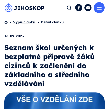
Me
Hledat
Facebook
YouTube
Domů
Výpis článků
Detail článku
16. 09. 2023
Seznam škol určených k
bezplatné přípravě žáků
cizinců k začlenění do
základního a středního
vzdělávání