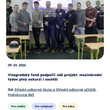
09. 03. 2026
Visegradský fond podpořil náš projekt: mezinárodní
týden plný exkurzí i soutěží
Od:
Střední odborná škola a Střední odborné učiliště,
Hněvkovice 865
Pro rodiče
Pro veřejnost
Pro žáky