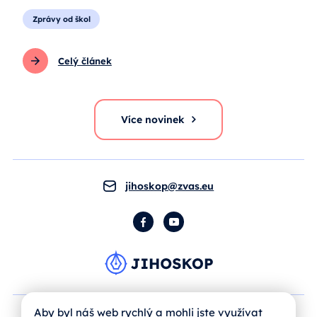
Zprávy od škol
Celý článek
Více novinek
jihoskop@zvas.eu
Facebook
YouTube
Aby byl náš web rychlý a mohli jste využívat