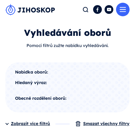
Me
Hledat
Facebook
YouTube
Vyhledávání oborů
Pomocí filtrů zužte nabídku vyhledávání.
Nabídka oborů:
Hledaný výraz:
Obecné rozdělení oborů:
Zobrazit více filtrů
Smazat všechny filtry