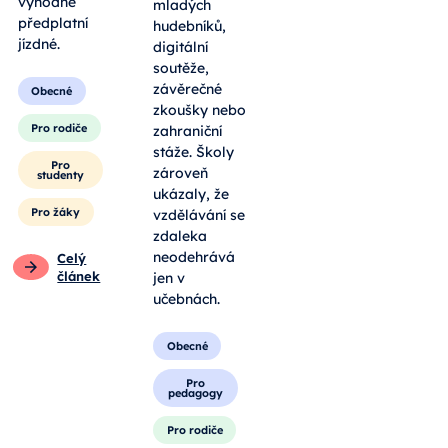
výhodné
mladých
předplatní
hudebníků,
jízdné.
digitální
soutěže,
závěrečné
Obecné
zkoušky nebo
Pro rodiče
zahraniční
stáže. Školy
Pro
zároveň
studenty
ukázaly, že
Pro žáky
vzdělávání se
zdaleka
neodehrává
Celý
článek
jen v
učebnách.
Obecné
Pro
pedagogy
Pro rodiče