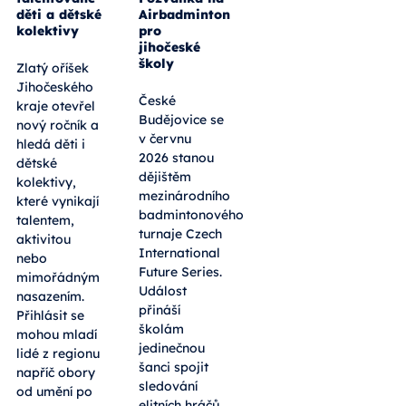
děti a dětské
Airbadminton
kolektivy
pro
jihočeské
školy
Zlatý oříšek
Jihočeského
České
kraje otevřel
Budějovice se
nový ročník a
v červnu
hledá děti i
2026 stanou
dětské
dějištěm
kolektivy,
mezinárodního
které vynikají
badmintonového
talentem,
turnaje Czech
aktivitou
International
nebo
Future Series.
mimořádným
Událost
nasazením.
přináší
Přihlásit se
školám
mohou mladí
jedinečnou
lidé z regionu
šanci spojit
napříč obory
sledování
od umění po
elitních hráčů