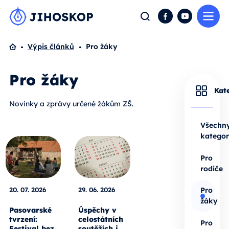
Me
Hledat
Facebook
YouTube
Domů
Výpis článků
Pro žáky
Pro žáky
Kat
Novinky a zprávy určené žákům ZŠ.
Všechn
kategor
Pro
rodiče
20. 07. 2026
29. 06. 2026
Pro
žáky
Pasovarské
Úspěchy v
tvrzení:
celostátních
Pro
Festival bez
soutěžích i