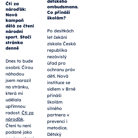
dětského
Čti za
ombudsmana.
nároďák:
Co přináší
Nová
školám?
kampaň
dělá ze čtení
Po desítkách
národní
sport. Stačí
let čekání
stránka
získala Česká
denně
republika
nezávislý
Dnes to bude
úřad pro
osobní. Čirou
ochranu práv
náhodou
dětí. Nová
jsem narazil
instituce se
na stránku,
sídlem v Brně
která mi
přináší
udělala
školám
upřímnou
silného
radost.
Čti za
partnera v
nároďák
.
prevenci i
Čtení tu není
metodice.
podané jako
Dětský