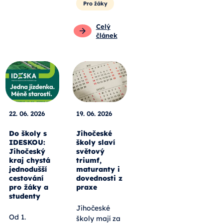
Pro žáky
Celý
článek
22. 06. 2026
19. 06. 2026
Do školy s
Jihočeské
IDESKOU:
školy slaví
Jihočeský
světový
kraj chystá
triumf,
jednodušší
maturanty i
cestování
dovednosti z
pro žáky a
praxe
studenty
Jihočeské
Od 1.
školy mají za