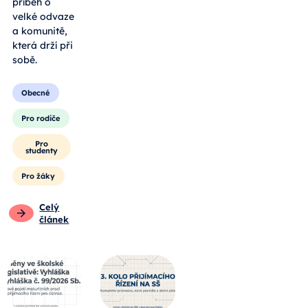
příběh o
velké odvaze
a komunitě,
která drží při
sobě.
Obecné
Pro rodiče
Pro
studenty
Pro žáky
Celý
článek