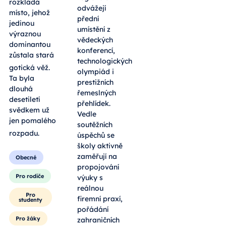
rozkládá
odvážejí
místo, jehož
přední
jedinou
umístění z
výraznou
vědeckých
dominantou
konferencí,
zůstala stará
technologických
gotická věž
.
olympiád i
Ta byla
prestižních
dlouhá
řemeslných
desetiletí
přehlídek.
svědkem už
Vedle
jen pomalého
soutěžních
rozpadu
.
úspěchů se
školy aktivně
zaměřují na
Obecné
propojování
Pro rodiče
výuky s
reálnou
Pro
firemní praxí,
studenty
pořádání
Pro žáky
zahraničních