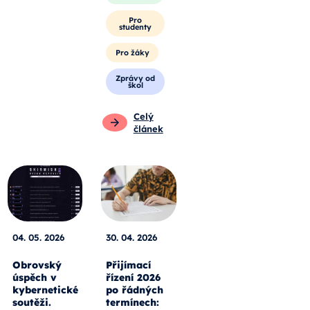
Pro
studenty
Pro žáky
Zprávy od
škol
Celý
článek
04. 05. 2026
30. 04. 2026
Obrovský
Přijímací
úspěch v
řízení 2026
kybernetické
po řádných
soutěži.
termínech: