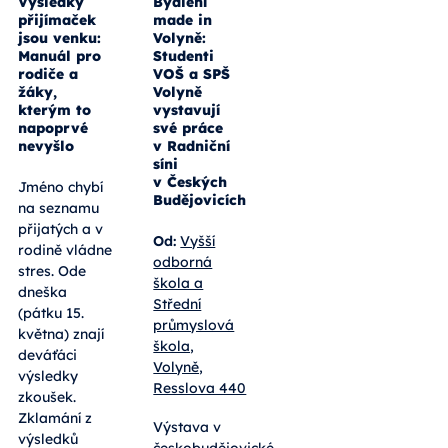
Výsledky
Bydlení
přijímaček
made in
jsou venku:
Volyně:
Manuál pro
Studenti
rodiče a
VOŠ a SPŠ
žáky,
Volyně
kterým to
vystavují
napoprvé
své práce
nevyšlo
v Radniční
síni
v Českých
Jméno chybí
Budějovicích
na seznamu
přijatých a v
Od:
Vyšší
rodině vládne
odborná
stres. Ode
škola a
dneška
Střední
(pátku 15.
průmyslová
května) znají
škola,
deváťáci
Volyně,
výsledky
Resslova 440
zkoušek.
Zklamání z
Výstava v
výsledků