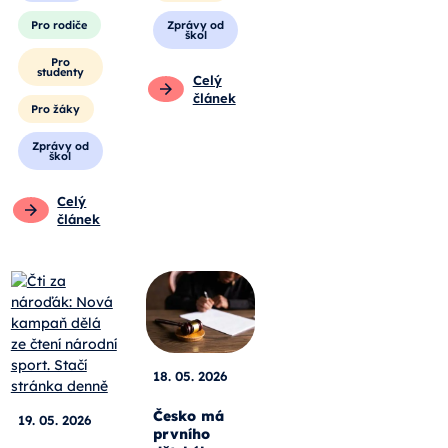
Pro rodiče
Zprávy od
škol
Pro
studenty
Celý
článek
Pro žáky
Zprávy od
škol
Celý
článek
18. 05. 2026
Česko má
19. 05. 2026
prvního