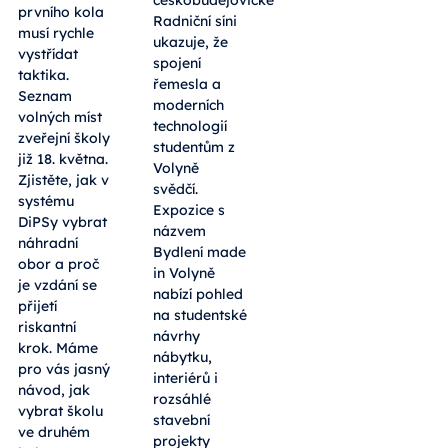
českobudějovické
prvního kola
Radniční síni
musí rychle
ukazuje, že
vystřídat
spojení
taktika.
řemesla a
Seznam
moderních
volných míst
technologií
zveřejní školy
studentům z
již 18. května.
Volyně
Zjistěte, jak v
svědčí.
systému
Expozice s
DiPSy vybrat
názvem
náhradní
Bydlení made
obor a proč
in Volyně
je vzdání se
nabízí pohled
přijetí
na studentské
riskantní
návrhy
krok. Máme
nábytku,
pro vás jasný
interiérů i
návod, jak
rozsáhlé
vybrat školu
stavební
ve druhém
projekty