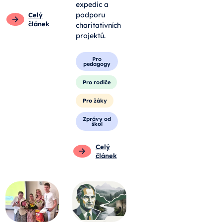
expedic a
podporu
Celý
článek
charitativních
projektů.
Pro
pedagogy
Pro rodiče
Pro žáky
Zprávy od
škol
Celý
článek