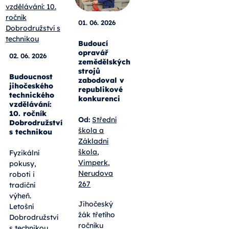
01. 06. 2026
Budoucí
opravář
02. 06. 2026
zemědělských
strojů
Budoucnost
zabodoval v
jihočeského
republikové
technického
konkurenci
vzdělávání:
10. ročník
Od:
Střední
Dobrodružství
škola a
s technikou
Základní
škola,
Fyzikální
Vimperk,
pokusy,
Nerudova
roboti i
267
tradiční
výheň.
Jihočeský
Letošní
žák třetího
Dobrodružství
ročníku
s technikou