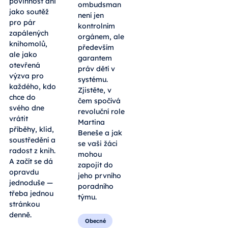
povinnost ani
ombudsman
jako soutěž
není jen
pro pár
kontrolním
zapálených
orgánem, ale
knihomolů,
především
ale jako
garantem
otevřená
práv dětí v
výzva pro
systému.
každého, kdo
Zjistěte, v
chce do
čem spočívá
svého dne
revoluční role
vrátit
Martina
příběhy, klid,
Beneše a jak
soustředění a
se vaši žáci
radost z knih.
mohou
A začít se dá
zapojit do
opravdu
jeho prvního
jednoduše —
poradního
třeba jednou
týmu.
stránkou
denně.
Obecné