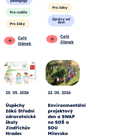
pedagogy
Pro žáky
Pro rodiče
Zprávy od
škol
Pro žáky
Celý
Celý
článek
článek
25. 05. 2026
22. 05. 2026
Úspěchy
Environmentální
žáků Střední
projektový
zdravotnické
den a SWAP
školy
na SOŠ a
Jindřichův
SOU
Hradec
Milevsko