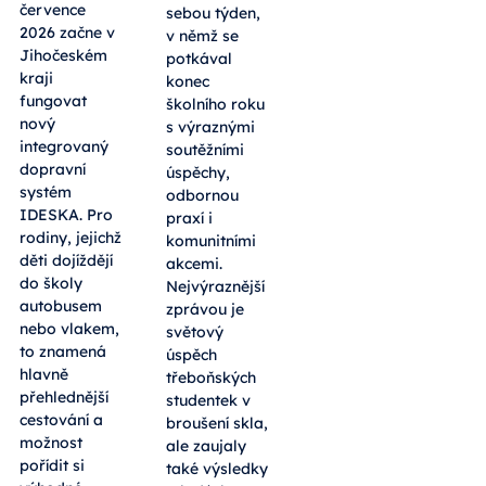
července
sebou týden,
2026 začne v
v němž se
Jihočeském
potkával
kraji
konec
fungovat
školního roku
nový
s výraznými
integrovaný
soutěžními
dopravní
úspěchy,
systém
odbornou
IDESKA. Pro
praxí i
rodiny, jejichž
komunitními
děti dojíždějí
akcemi.
do školy
Nejvýraznější
autobusem
zprávou je
nebo vlakem,
světový
to znamená
úspěch
hlavně
třeboňských
přehlednější
studentek v
cestování a
broušení skla,
možnost
ale zaujaly
pořídit si
také výsledky