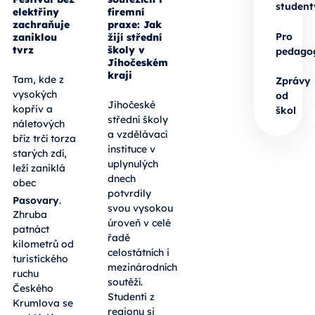
student
elektřiny
firemní
zachraňuje
praxe: Jak
Pro
zaniklou
žijí střední
tvrz
školy v
pedago
Jihočeském
kraji
Tam, kde z
Zprávy
vysokých
od
Jihočeské
kopřiv a
škol
střední školy
náletových
a vzdělávací
bříz trčí torza
instituce v
starých zdí,
uplynulých
leží zaniklá
dnech
obec
potvrdily
Pasovary
.
svou vysokou
Zhruba
úroveň v celé
patnáct
řadě
kilometrů od
celostátních i
turistického
mezinárodních
ruchu
soutěží.
Českého
Studenti z
Krumlova se
regionu si