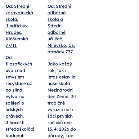
Od:
Střední
Od:
Střední
zdravotnická
odborná
škola,
škola a
Jindřichův
Střední
Hradec,
odborné
Klášterská
učiliště,
77/II
Milevsko, Čs.
armády 777
Od
filozofických
Jako každý
úvah nad
rok, tak i
smyslem
letos oslavila
recyklace až
naše škola
po silná
Mezinárodní
výtvarná
den Země. Již
sdělení o
tradičně
lidských
vyrazili naši
právech.
žáci prvních
Jihočeští
ročníků dne
středoškoláci
13. 4. 2026 do
bodovali
přírody, kde