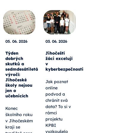
05. 06. 2026
03. 06. 2026
Týden
Jihočeští
dobrých
žáci excelují
skutků a
v
sedmdesátiletá
kyberbezpečnosti
výročí:
Jihočeské
Jak poznat
školy nejsou
online
jen o
podvod a
učebnicích
chránit svá
data? To si v
Konec
rámci
školního roku
projektu
v Jihočeském
KPBI
kraji se
vyzkoušelo