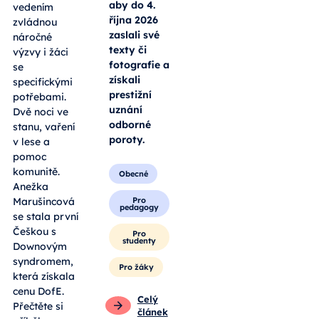
aby do 4.
vedením
října 2026
zvládnou
zaslali své
náročné
texty či
výzvy i žáci
fotografie a
se
získali
specifickými
prestižní
potřebami.
uznání
Dvě noci ve
odborné
stanu, vaření
poroty.
v lese a
pomoc
komunitě.
Obecné
Anežka
Pro
Marušincová
pedagogy
se stala první
Češkou s
Pro
studenty
Downovým
syndromem,
Pro žáky
která získala
cenu DofE.
Celý
Přečtěte si
článek