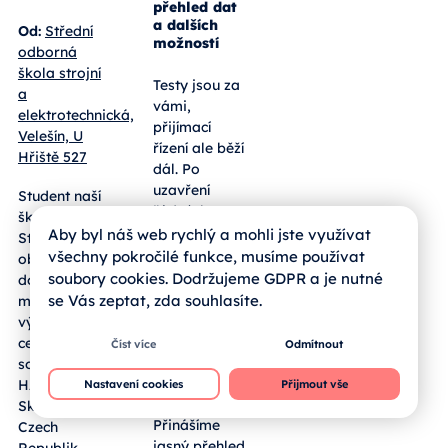
přehled dat
a dalších
Od:
Střední
možností
odborná
škola strojní
Testy jsou za
a
vámi,
elektrotechnická,
přijímací
Velešín, U
řízení ale běží
Hřiště 527
dál. Po
uzavření
Student naší
řádných
školy Jakub
termínů
Aby byl náš web rychlý a mohli jste využívat
Stašek (IE3 –
jednotných
všechny pokročilé funkce, musíme používat
obor EPS)
přijímaček
soubory cookies. Dodržujeme GDPR a je nutné
dosáhl
pro maturitní
se Vás zeptat, zda souhlasíte.
mimořádného
obory a
výsledku v
nástavby
celostátní
Číst více
Odmítnout
čeká rodiče a
soutěži
žáky fáze
HAXAGON
Nastavení cookies
Přijmout vše
hodnocení.
Skirmish
Přinášíme
Czech
jasný přehled
Republik