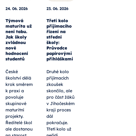
24. 06. 2026
23. 06. 2026
Týmová
Třetí kolo
maturita už
přijímacího
není tabu.
řízení na
Jak školy
střední
zvládnou
školy:
nové
Průvodce
hodnocení
papírovými
studentů
přihláškami
České
Druhé kolo
školství dělá
přijímacích
krok směrem
zkoušek
k praxi a
skončilo, ale
povoluje
pro část žáků
skupinové
v Jihočeském
maturitní
kraji proces
projekty.
dál
Ředitelé škol
pokračuje.
ale dostanou
Třetí kolo už
na starost
neřídí