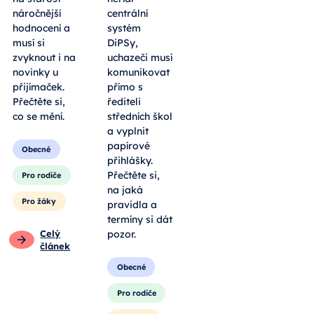
náročnější
centrální
hodnocení a
systém
musí si
DiPSy,
zvyknout i na
uchazeči musí
novinky u
komunikovat
přijímaček.
přímo s
Přečtěte si,
řediteli
co se mění.
středních škol
a vyplnit
papírové
Obecné
přihlášky.
Přečtěte si,
Pro rodiče
na jaká
Pro žáky
pravidla a
termíny si dát
Celý
pozor.
článek
Obecné
Pro rodiče