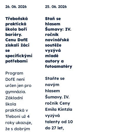
26. 06. 2026
25. 06. 2026
Třeboňská
Staň se
praktická
hlasem
škola boří
Šumavy: IV.
bariéry.
ročník
Cenu DofE
novinářské
získali žáci
soutěže
se
vyzývá
specifickými
mladé
potřebami
autory a
fotoamatéry
Program
Staňte se
DofE není
novým
určen jen pro
hlasem
gymnázia.
Šumavy. IV.
Základní
ročník Ceny
škola
Emila Kintzla
praktická v
vyzývá
Třeboni už 4
talenty od 10
roky ukazuje,
do 27 let,
že s dobrým