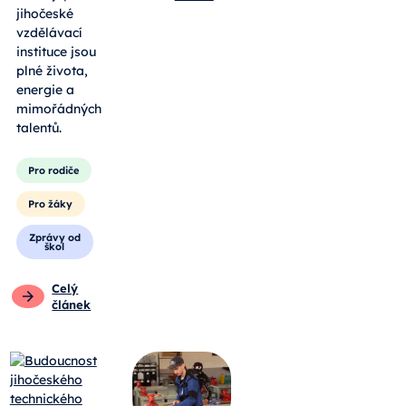
jihočeské
vzdělávací
instituce jsou
plné života,
energie a
mimořádných
talentů.
Pro rodiče
Pro žáky
Zprávy od
škol
Celý
článek