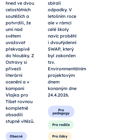
hned ve dvou
sbírali
celostátních
odpadky. V
soutěžích a
letošním roce
potvrdili, že
ale v rámci
umí nad
celé školy
světem
navíc proběhl
uvažovat
i dvoutýdenní
překvapivě
SWAP, který
do hloubky. Z
byl zakončen
Ostravy si
tzv.
přivezli
Environmentálním
literární
projektovým
ocenění a v
dnem
kampani
konaným dne
Vlajka pro
24.4.2026.
Tibet rovnou
kompletně
Pro
pedagogy
obsadili
stupně vítězů.
Pro rodiče
Obecné
Pro žáky