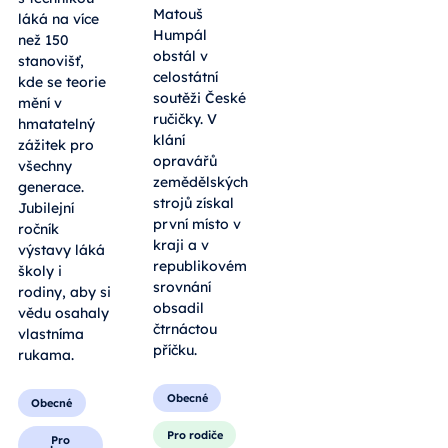
Matouš
láká na více
Humpál
než 150
obstál v
stanovišť,
celostátní
kde se teorie
soutěži České
mění v
ručičky. V
hmatatelný
klání
zážitek pro
opravářů
všechny
zemědělských
generace.
strojů získal
Jubilejní
první místo v
ročník
kraji a v
výstavy láká
republikovém
školy i
srovnání
rodiny, aby si
obsadil
vědu osahaly
čtrnáctou
vlastníma
příčku.
rukama.
Obecné
Obecné
Pro rodiče
Pro