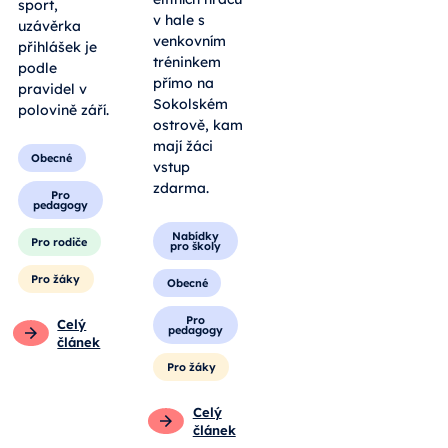
sport,
v hale s
uzávěrka
venkovním
přihlášek je
tréninkem
podle
přímo na
pravidel v
Sokolském
polovině září.
ostrově, kam
mají žáci
Obecné
vstup
zdarma.
Pro
pedagogy
Nabídky
Pro rodiče
pro školy
Pro žáky
Obecné
Pro
Celý
pedagogy
článek
Pro žáky
Celý
článek