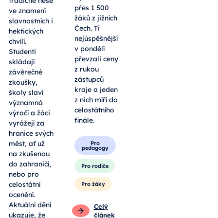
tradičně nese
přes 1 500
ve znamení
žáků z jižních
slavnostních i
Čech. Ti
hektických
nejúspěšnější
chvílí.
v pondělí
Studenti
převzali ceny
skládají
z rukou
závěrečné
zástupců
zkoušky,
kraje a jeden
školy slaví
z nich míří do
významná
celostátního
výročí a žáci
finále.
vyrážejí za
hranice svých
měst, ať už
Pro
pedagogy
na zkušenou
do zahraničí,
Pro rodiče
nebo pro
celostátní
Pro žáky
ocenění.
Aktuální dění
Celý
ukazuje, že
článek