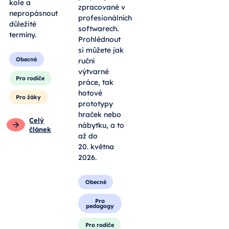
kole a
zpracované v
nepropásnout
profesionálních
důležité
softwarech.
termíny.
Prohlédnout
si můžete jak
Obecné
ruční
výtvarné
Pro rodiče
práce, tak
hotové
Pro žáky
prototypy
hraček nebo
Celý
nábytku, a to
článek
až do
20. května
2026.
Obecné
Pro
pedagogy
Pro rodiče