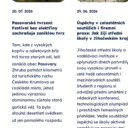
20. 07. 2026
29. 06. 2026
Pasovarské tvrzení:
Úspěchy v celostátních
Festival bez elektřiny
soutěžích i firemní
zachraňuje zaniklou tvrz
praxe: Jak žijí střední
školy v Jihočeském kraj
Tam, kde z vysokých
Jihočeské střední školy a
kopřiv a náletových bříz
vzdělávací instituce v
trčí torza starých zdí, leží
uplynulých dnech potvrdil
zaniklá obec
Pasovary
.
svou vysokou úroveň v
Zhruba patnáct kilometrů
celé řadě celostátních i
od turistického ruchu
mezinárodních soutěží.
Českého Krumlova se
Studenti z regionu si
rozkládá místo, jehož
odvážejí přední umístění z
jedinou výraznou
vědeckých konferencí,
dominantou zůstala stará
technologických olympiád
gotická věž
. Ta byla
i prestižních řemeslných
dlouhá desetiletí svědkem
přehlídek. Vedle soutěžníc
už jen pomalého rozpadu
.
úspěchů se školy aktivně