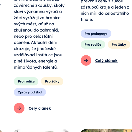
chvílí. Studenti skládají
převzali ceny z rukou
e
závěrečné zkoušky, školy
zástupců kraje a jeden z
slaví významná výročí a
nich míří do celostátního
žáci vyrážejí za hranice
finále.
svých měst, ať už na
zkušenou do zahraničí,
Pro pedagogy
nebo pro celostátní
ocenění. Aktuální dění
Pro rodiče
Pro žáky
ukazuje, že jihočeské
vzdělávací instituce jsou
Celý článek
plné života, energie a
mimořádných talentů.
Pro rodiče
Pro žáky
Zprávy od škol
Celý článek