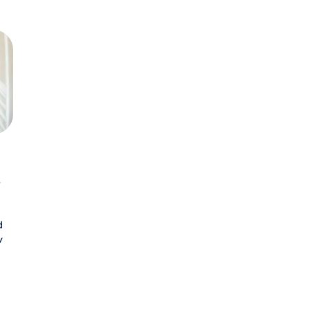
v
d
v