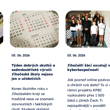
05. 06. 2026
03. 06. 2026
Týden dobrých skutků a
Jihočeští žáci excelují 
sedmdesátiletá výročí:
kyberbezpečnosti
Jihočeské školy nejsou
jen o učebnicích
Jak poznat online podvo
a chránit svá data? To si 
Konec školního roku v
rámci projektu KPBI
Jihočeském kraji se
vyzkoušelo přes 1 500
tradičně nese ve znamení
žáků z jižních Čech. Ti
slavnostních i hektických
nejúspěšnější v pondělí