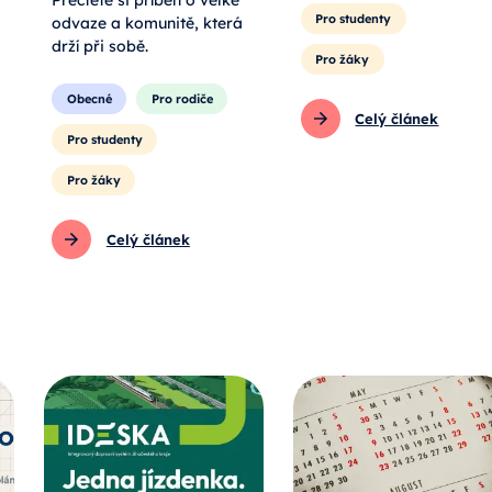
Přečtěte si příběh o velké
Pro studenty
odvaze a komunitě, která
drží při sobě.
Pro žáky
Obecné
Pro rodiče
Celý článek
Pro studenty
Pro žáky
Celý článek