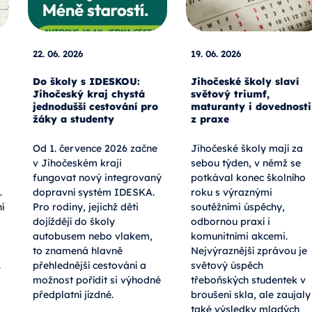
22. 06. 2026
19. 06. 2026
Do školy s IDESKOU:
Jihočeské školy slaví
Jihočeský kraj chystá
světový triumf,
jednodušší cestování pro
maturanty i dovednosti
žáky a studenty
z praxe
Od 1. července 2026 začne
Jihočeské školy mají za
v Jihočeském kraji
sebou týden, v němž se
fungovat nový integrovaný
potkával konec školního
.
dopravní systém IDESKA.
roku s výraznými
í
Pro rodiny, jejichž děti
soutěžními úspěchy,
dojíždějí do školy
odbornou praxí i
autobusem nebo vlakem,
komunitními akcemi.
to znamená hlavně
Nejvýraznější zprávou je
.
přehlednější cestování a
světový úspěch
možnost pořídit si výhodné
třeboňských studentek v
předplatní jízdné.
broušení skla, ale zaujaly