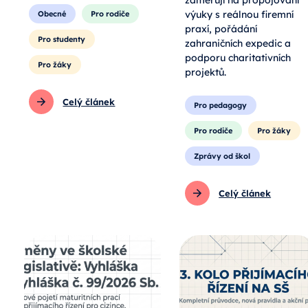
zaměřují na propojování
výuky s reálnou firemní
Obecné
Pro rodiče
praxí, pořádání
Pro studenty
zahraničních expedic a
podporu charitativních
Pro žáky
projektů.
Celý článek
Pro pedagogy
Pro rodiče
Pro žáky
Zprávy od škol
Celý článek