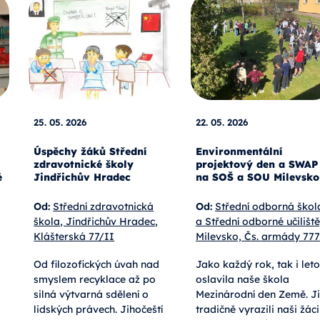
25. 05. 2026
22. 05. 2026
Úspěchy žáků Střední
Environmentální
zdravotnické školy
projektový den a SWAP
é
Jindřichův Hradec
na SOŠ a SOU Milevsko
Od:
Střední zdravotnická
Od:
Střední odborná škol
škola, Jindřichův Hradec,
a Střední odborné učiliště
Klášterská 77/II
Milevsko, Čs. armády 777
Od filozofických úvah nad
Jako každý rok, tak i let
smyslem recyklace až po
oslavila naše škola
silná výtvarná sdělení o
Mezinárodní den Země. Ji
lidských právech. Jihočeští
tradičně vyrazili naši žáci