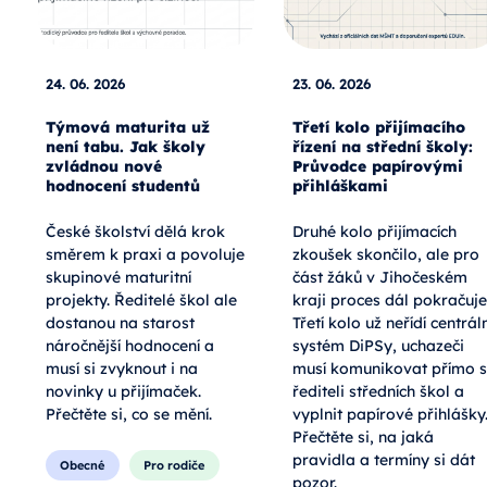
24. 06. 2026
23. 06. 2026
Týmová maturita už
Třetí kolo přijímacího
není tabu. Jak školy
řízení na střední školy:
zvládnou nové
Průvodce papírovými
hodnocení studentů
přihláškami
České školství dělá krok
Druhé kolo přijímacích
směrem k praxi a povoluje
zkoušek skončilo, ale pro
skupinové maturitní
část žáků v Jihočeském
projekty. Ředitelé škol ale
kraji proces dál pokračuje
dostanou na starost
Třetí kolo už neřídí centráln
náročnější hodnocení a
systém DiPSy, uchazeči
musí si zvyknout i na
musí komunikovat přímo s
novinky u přijímaček.
řediteli středních škol a
Přečtěte si, co se mění.
vyplnit papírové přihlášky
Přečtěte si, na jaká
pravidla a termíny si dát
Obecné
Pro rodiče