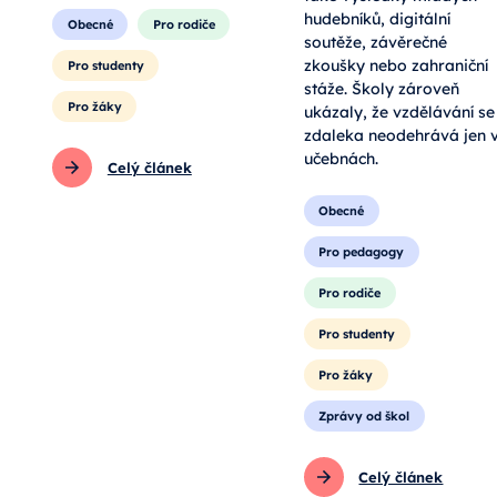
také výsledky mladých
hudebníků, digitální
Obecné
Pro rodiče
soutěže, závěrečné
zkoušky nebo zahraniční
Pro studenty
stáže. Školy zároveň
Pro žáky
ukázaly, že vzdělávání se
zdaleka neodehrává jen 
učebnách.
Celý článek
Obecné
Pro pedagogy
Pro rodiče
Pro studenty
Pro žáky
Zprávy od škol
Celý článek