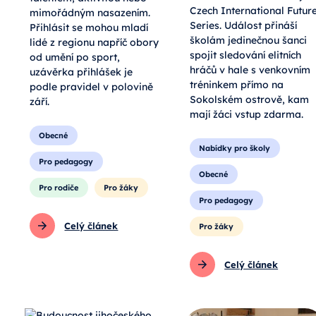
badmintonového turnaje
talentem, aktivitou nebo
Czech International Futur
mimořádným nasazením.
Series. Událost přináší
Přihlásit se mohou mladí
školám jedinečnou šanci
lidé z regionu napříč obory
spojit sledování elitních
od umění po sport,
hráčů v hale s venkovním
uzávěrka přihlášek je
tréninkem přímo na
podle pravidel v polovině
Sokolském ostrově, kam
září.
mají žáci vstup zdarma.
Obecné
Nabídky pro školy
Pro pedagogy
Obecné
Pro rodiče
Pro žáky
Pro pedagogy
Celý článek
Pro žáky
Celý článek