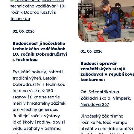
02. 06. 2026
Budoucnost jihočeského
technického vzdělávání:
01. 06. 2026
10. ročník Dobrodružství
s technikou
Budoucí opravář
zemědělských strojů
Fyzikální pokusy, roboti i
zabodoval v republikov
tradiční výheň. Letošní
konkurenci
Dobrodružství s technikou
láká na více než 150
Od:
Střední škola a
stanovišť, kde se teorie
Základní škola, Vimperk,
mění v hmatatelný zážitek
Nerudova 267
pro všechny generace.
Jubilejní ročník výstavy
Jihočeský žák třetího
láká školy i rodiny, aby si
ročníku Matouš Humpál
vědu osahaly vlastníma
obstál v celostátní soutěži