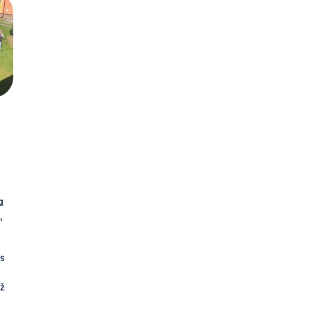
a
,
os
ž