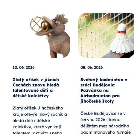
10. 06. 2026
08. 06. 2026
Zlatý oříšek v jižních
Světový badminton v
Čechách znovu hledá
srdci Budějovic:
talentované děti a
Pozvánka na
dětské kolektivy
Airbadminton pro
jihočeské školy
Zlatý oříšek Jihočeského
České Budějovice se v
kraje otevřel nový ročník a
červnu 2026 stanou
hledá děti i dětské
dějištěm mezinárodního
kolektivy, které vynikají