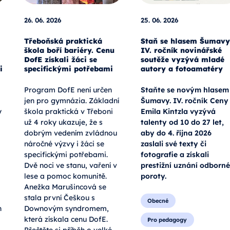
26. 06. 2026
25. 06. 2026
Třeboňská praktická
Staň se hlasem Šumavy
škola boří bariéry. Cenu
IV. ročník novinářské
DofE získali žáci se
soutěže vyzývá mladé
i
specifickými potřebami
autory a fotoamatéry
Program DofE není určen
Staňte se novým hlasem
jen pro gymnázia. Základní
Šumavy. IV. ročník Ceny
y
škola praktická v Třeboni
Emila Kintzla vyzývá
už 4 roky ukazuje, že s
talenty od 10 do 27 let,
dobrým vedením zvládnou
aby do 4. října 2026
náročné výzvy i žáci se
zaslali své texty či
specifickými potřebami.
fotografie a získali
Dvě noci ve stanu, vaření v
prestižní uznání odborné
lese a pomoc komunitě.
poroty.
Anežka Marušincová se
stala první Češkou s
Obecné
h
Downovým syndromem,
která získala cenu DofE.
Pro pedagogy