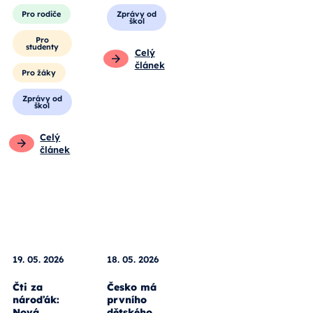
Pro rodiče
Zprávy od
škol
Pro
studenty
Celý
článek
Pro žáky
Zprávy od
škol
Celý
článek
18. 05. 2026
Česko má
19. 05. 2026
prvního