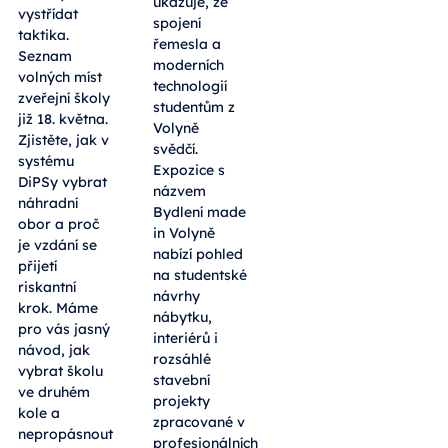
českobudějovické
prvního kola
Radniční síni
musí rychle
ukazuje, že
vystřídat
spojení
taktika.
řemesla a
Seznam
moderních
volných míst
technologií
zveřejní školy
studentům z
již 18. května.
Volyně
Zjistěte, jak v
svědčí.
systému
Expozice s
DiPSy vybrat
názvem
náhradní
Bydlení made
obor a proč
in Volyně
je vzdání se
nabízí pohled
přijetí
na studentské
riskantní
návrhy
krok. Máme
nábytku,
pro vás jasný
interiérů i
návod, jak
rozsáhlé
vybrat školu
stavební
ve druhém
projekty