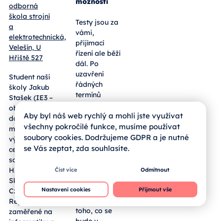
přehled dat
a dalších
Od:
Střední
možností
odborná
škola strojní
Testy jsou za
a
vámi,
elektrotechnická,
přijímací
Velešín, U
řízení ale běží
Hřiště 527
dál. Po
uzavření
Student naší
řádných
školy Jakub
termínů
Aby byl náš web rychlý a mohli jste využívat
Stašek (IE3 –
jednotných
všechny pokročilé funkce, musíme používat
obor EPS)
přijímaček
soubory cookies. Dodržujeme GDPR a je nutné
dosáhl
pro maturitní
se Vás zeptat, zda souhlasíte.
mimořádného
obory a
výsledku v
nástavby
celostátní
Číst více
Odmítnout
čeká rodiče a
soutěži
žáky fáze
HAXAGON
Nastavení cookies
Přijmout vše
hodnocení.
Skirmish
Přinášíme
Czech
jasný přehled
Republik