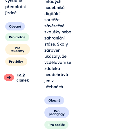
výhodné
mladých
předplatní
hudebníků,
jízdné.
digitální
soutěže,
závěrečné
Obecné
zkoušky nebo
Pro rodiče
zahraniční
stáže. Školy
Pro
zároveň
studenty
ukázaly, že
Pro žáky
vzdělávání se
zdaleka
neodehrává
Celý
článek
jen v
učebnách.
Obecné
Pro
pedagogy
Pro rodiče