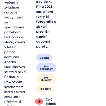
aby do 4.
vedením
října 2026
zvládnou
zaslali své
náročné
texty či
výzvy i žáci
fotografie a
se
získali
specifickými
prestižní
potřebami.
uznání
Dvě noci ve
odborné
stanu, vaření
poroty.
v lese a
pomoc
komunitě.
Obecné
Anežka
Pro
Marušincová
pedagogy
se stala první
Češkou s
Pro
studenty
Downovým
syndromem,
Pro žáky
která získala
cenu DofE.
Celý
Přečtěte si
článek