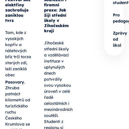
student
elektřiny
firemní
zachraňuje
praxe: Jak
Pro
zaniklou
žijí střední
tvrz
školy v
pedago
Jihočeském
kraji
Tam, kde z
Zprávy
vysokých
od
Jihočeské
kopřiv a
škol
střední školy
náletových
a vzdělávací
bříz trčí torza
instituce v
starých zdí,
uplynulých
leží zaniklá
dnech
obec
potvrdily
Pasovary
.
svou vysokou
Zhruba
úroveň v celé
patnáct
řadě
kilometrů od
celostátních i
turistického
mezinárodních
ruchu
soutěží.
Českého
Studenti z
Krumlova se
regionu si