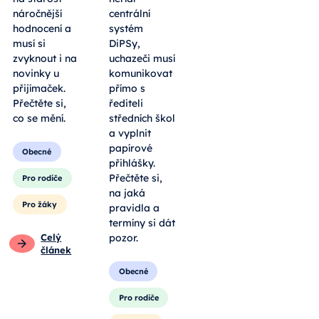
náročnější
centrální
hodnocení a
systém
musí si
DiPSy,
zvyknout i na
uchazeči musí
novinky u
komunikovat
přijímaček.
přímo s
Přečtěte si,
řediteli
co se mění.
středních škol
a vyplnit
papírové
Obecné
přihlášky.
Přečtěte si,
Pro rodiče
na jaká
Pro žáky
pravidla a
termíny si dát
Celý
pozor.
článek
Obecné
Pro rodiče