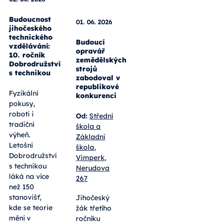
01. 06. 2026
Budoucí
opravář
02. 06. 2026
zemědělských
strojů
Budoucnost
zabodoval v
jihočeského
republikové
technického
konkurenci
vzdělávání:
10. ročník
Od:
Střední
Dobrodružství
škola a
s technikou
Základní
škola,
Fyzikální
Vimperk,
pokusy,
Nerudova
roboti i
267
tradiční
výheň.
Jihočeský
Letošní
žák třetího
Dobrodružství
ročníku
s technikou