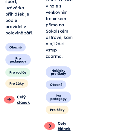
sport,
v hale s
uzávěrka
venkovním
přihlášek je
tréninkem
podle
přímo na
pravidel v
Sokolském
polovině září.
ostrově, kam
mají žáci
Obecné
vstup
zdarma.
Pro
pedagogy
Nabídky
Pro rodiče
pro školy
Pro žáky
Obecné
Pro
Celý
pedagogy
článek
Pro žáky
Celý
článek