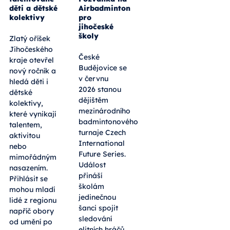
děti a dětské
Airbadminton
kolektivy
pro
jihočeské
školy
Zlatý oříšek
Jihočeského
České
kraje otevřel
Budějovice se
nový ročník a
v červnu
hledá děti i
2026 stanou
dětské
dějištěm
kolektivy,
mezinárodního
které vynikají
badmintonového
talentem,
turnaje Czech
aktivitou
International
nebo
Future Series.
mimořádným
Událost
nasazením.
přináší
Přihlásit se
školám
mohou mladí
jedinečnou
lidé z regionu
šanci spojit
napříč obory
sledování
od umění po
elitních hráčů