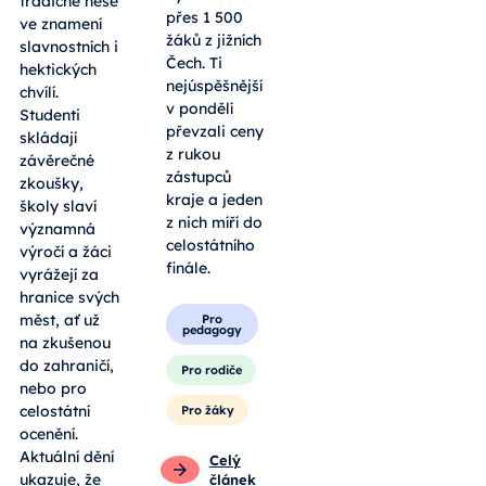
tradičně nese
přes 1 500
ve znamení
žáků z jižních
slavnostních i
Čech. Ti
hektických
nejúspěšnější
chvílí.
v pondělí
Studenti
převzali ceny
skládají
z rukou
závěrečné
zástupců
zkoušky,
kraje a jeden
školy slaví
z nich míří do
významná
celostátního
výročí a žáci
finále.
vyrážejí za
hranice svých
měst, ať už
Pro
pedagogy
na zkušenou
do zahraničí,
Pro rodiče
nebo pro
celostátní
Pro žáky
ocenění.
Aktuální dění
Celý
ukazuje, že
článek