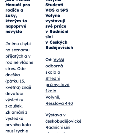
Výsledky
Bydlení
přijímaček
made in
jsou venku:
Volyně:
Manuál pro
Studenti
rodiče a
VOŠ a SPŠ
žáky,
Volyně
kterým to
vystavují
napoprvé
své práce
nevyšlo
v Radniční
síni
v Českých
Jméno chybí
Budějovicích
na seznamu
přijatých a v
Od:
Vyšší
rodině vládne
odborná
stres. Ode
škola a
dneška
Střední
(pátku 15.
průmyslová
května) znají
škola,
deváťáci
Volyně,
výsledky
Resslova 440
zkoušek.
Zklamání z
Výstava v
výsledků