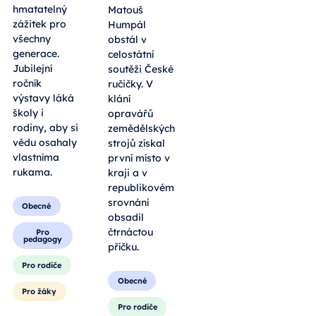
Matouš
láká na více
Humpál
než 150
obstál v
stanovišť,
celostátní
kde se teorie
soutěži České
mění v
ručičky. V
hmatatelný
klání
zážitek pro
opravářů
všechny
zemědělských
generace.
strojů získal
Jubilejní
první místo v
ročník
kraji a v
výstavy láká
republikovém
školy i
srovnání
rodiny, aby si
obsadil
vědu osahaly
čtrnáctou
vlastníma
příčku.
rukama.
Obecné
Obecné
Pro rodiče
Pro