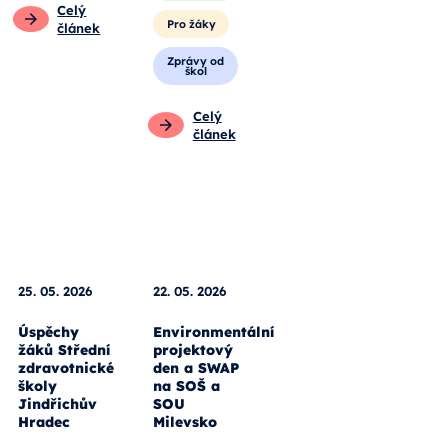
pedagogy
Pro žáky
Pro rodiče
Zprávy od
škol
Pro žáky
Celý
Celý
článek
článek
25. 05. 2026
22. 05. 2026
Úspěchy
Environmentální
žáků Střední
projektový
zdravotnické
den a SWAP
školy
na SOŠ a
Jindřichův
SOU
Hradec
Milevsko