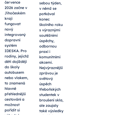
července
sebou týden,
2026 začne v
v němž se
Jihočeském
potkával
kraji
konec
fungovat
školního roku
nový
s výraznými
integrovaný
soutěžními
dopravní
úspěchy,
systém
odbornou
IDESKA. Pro
praxí i
rodiny, jejichž
komunitními
děti dojíždějí
akcemi.
do školy
Nejvýraznější
autobusem
zprávou je
nebo vlakem,
světový
to znamená
úspěch
hlavně
třeboňských
přehlednější
studentek v
cestování a
broušení skla,
možnost
ale zaujaly
pořídit si
také výsledky