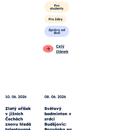
Pro
studenty
Pro žáky
Zprávy od
škol
Celý
článek
10. 06. 2026
08. 06. 2026
Zlatý oříšek
Světový
v jižních
badminton v
Čechách
srdci
znovu hledá
Budějovic:
talentované
Pozvánka na