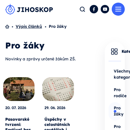
Me
Hledat
Facebook
YouTube
Domů
Výpis článků
Pro žáky
Pro žáky
Kat
Novinky a zprávy určené žákům ZŠ.
Všechn
kategor
Pro
rodiče
20. 07. 2026
29. 06. 2026
Pro
žáky
Pasovarské
Úspěchy v
tvrzení:
celostátních
Pro
Festival bez
soutěžích i