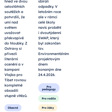
hned ve dvou
sbírali
celostátních
odpadky. V
soutěžích a
letošním roce
potvrdili, že
ale v rámci
umí nad
celé školy
světem
navíc proběhl
uvažovat
i dvoutýdenní
překvapivě
SWAP, který
do hloubky. Z
byl zakončen
Ostravy si
tzv.
přivezli
Environmentálním
literární
projektovým
ocenění a v
dnem
kampani
konaným dne
Vlajka pro
24.4.2026.
Tibet rovnou
kompletně
Pro
pedagogy
obsadili
stupně vítězů.
Pro rodiče
Obecné
Pro žáky