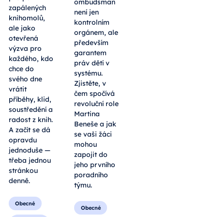
povinnost ani
ombudsman
jako soutěž
není jen
pro pár
kontrolním
zapálených
orgánem, ale
knihomolů,
především
ale jako
garantem
otevřená
práv dětí v
výzva pro
systému.
každého, kdo
Zjistěte, v
chce do
čem spočívá
svého dne
revoluční role
vrátit
Martina
příběhy, klid,
Beneše a jak
soustředění a
se vaši žáci
radost z knih.
mohou
A začít se dá
zapojit do
opravdu
jeho prvního
jednoduše —
poradního
třeba jednou
týmu.
stránkou
denně.
Obecné