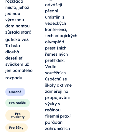
rozkládá
odvážejí
místo, jehož
přední
jedinou
umístění z
výraznou
vědeckých
dominantou
konferencí,
zůstala stará
technologických
gotická věž
.
olympiád i
Ta byla
prestižních
dlouhá
řemeslných
desetiletí
přehlídek.
svědkem už
Vedle
jen pomalého
soutěžních
rozpadu
.
úspěchů se
školy aktivně
zaměřují na
Obecné
propojování
Pro rodiče
výuky s
reálnou
Pro
firemní praxí,
studenty
pořádání
Pro žáky
zahraničních