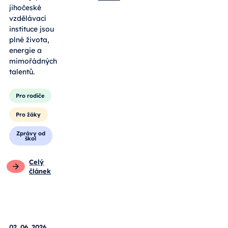
jihočeské
vzdělávací
instituce jsou
plné života,
energie a
mimořádných
talentů.
Pro rodiče
Pro žáky
Zprávy od
škol
Celý
článek