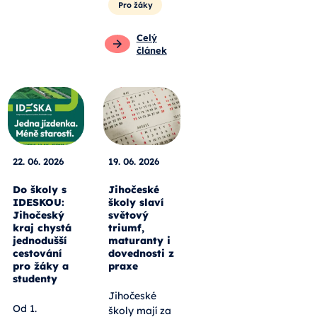
Pro žáky
Celý
článek
22. 06. 2026
19. 06. 2026
Do školy s
Jihočeské
IDESKOU:
školy slaví
Jihočeský
světový
kraj chystá
triumf,
jednodušší
maturanty i
cestování
dovednosti z
pro žáky a
praxe
studenty
Jihočeské
Od 1.
školy mají za