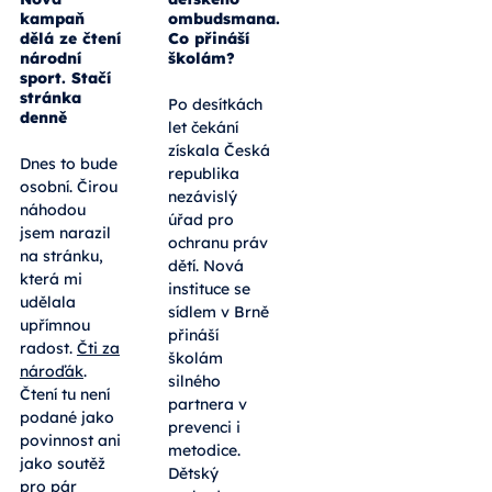
dětského
Čti za
ombudsmana.
nároďák:
Co přináší
Nová
školám?
kampaň
dělá ze čtení
Po desítkách
národní
sport. Stačí
let čekání
stránka
získala Česká
denně
republika
nezávislý
Dnes to bude
úřad pro
osobní. Čirou
ochranu práv
náhodou
dětí. Nová
jsem narazil
instituce se
na stránku,
sídlem v Brně
která mi
přináší
udělala
školám
upřímnou
silného
radost.
Čti za
partnera v
nároďák
.
prevenci i
Čtení tu není
metodice.
podané jako
Dětský