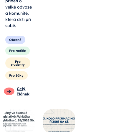
příběh o
velké odvaze
a komunitě,
která drží při
sobě.
Obecné
Pro rodiče
Pro
studenty
Pro žáky
Celý
článek