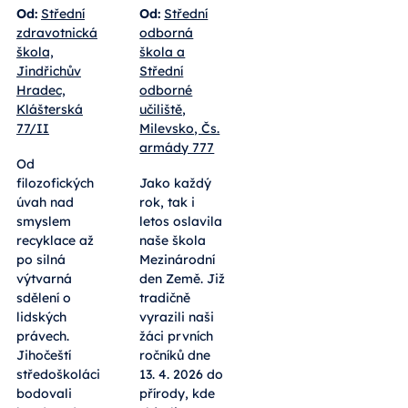
Od:
Střední
Od:
Střední
zdravotnická
odborná
škola,
škola a
Jindřichův
Střední
Hradec,
odborné
Klášterská
učiliště,
77/II
Milevsko, Čs.
armády 777
Od
filozofických
Jako každý
úvah nad
rok, tak i
smyslem
letos oslavila
recyklace až
naše škola
po silná
Mezinárodní
výtvarná
den Země. Již
sdělení o
tradičně
lidských
vyrazili naši
právech.
žáci prvních
Jihočeští
ročníků dne
středoškoláci
13. 4. 2026 do
bodovali
přírody, kde