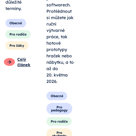
kole a
zpracované v
nepropásnout
profesionálních
důležité
softwarech.
termíny.
Prohlédnout
si můžete jak
Obecné
ruční
výtvarné
Pro rodiče
práce, tak
hotové
Pro žáky
prototypy
hraček nebo
Celý
nábytku, a to
článek
až do
20. května
2026.
Obecné
Pro
pedagogy
Pro rodiče