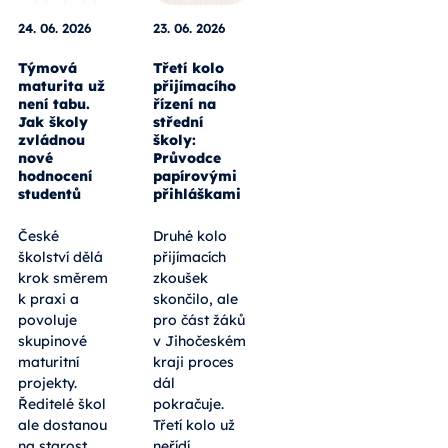
24. 06. 2026
23. 06. 2026
Týmová
Třetí kolo
maturita už
přijímacího
není tabu.
řízení na
Jak školy
střední
zvládnou
školy:
nové
Průvodce
hodnocení
papírovými
studentů
přihláškami
České
Druhé kolo
školství dělá
přijímacích
krok směrem
zkoušek
k praxi a
skončilo, ale
povoluje
pro část žáků
skupinové
v Jihočeském
maturitní
kraji proces
projekty.
dál
Ředitelé škol
pokračuje.
ale dostanou
Třetí kolo už
na starost
neřídí