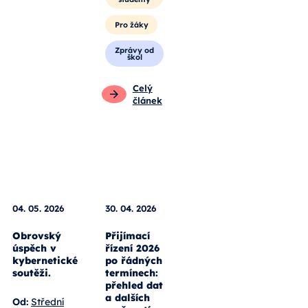
Pro
studenty
Pro žáky
Zprávy od
škol
Celý
článek
04. 05. 2026
30. 04. 2026
Obrovský
Přijímací
úspěch v
řízení 2026
kybernetické
po řádných
soutěži.
termínech: