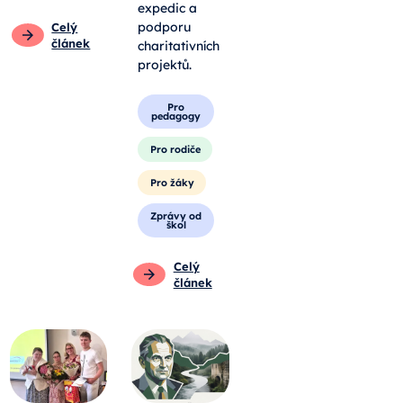
expedic a
podporu
Celý
článek
charitativních
projektů.
Pro
pedagogy
Pro rodiče
Pro žáky
Zprávy od
škol
Celý
článek