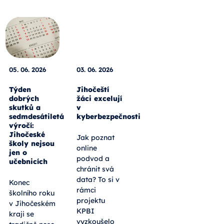
05. 06. 2026
03. 06. 2026
Týden
Jihočeští
dobrých
žáci excelují
skutků a
v
sedmdesátiletá
kyberbezpečnosti
výročí:
Jihočeské
Jak poznat
školy nejsou
online
jen o
podvod a
učebnicích
chránit svá
data? To si v
Konec
rámci
školního roku
projektu
v Jihočeském
KPBI
kraji se
vyzkoušelo