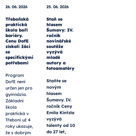
26. 06. 2026
25. 06. 2026
Třeboňská
Staň se
praktická
hlasem
škola boří
Šumavy: IV.
bariéry.
ročník
Cenu DofE
novinářské
získali žáci
soutěže
se
vyzývá
specifickými
mladé
potřebami
autory a
fotoamatéry
Program
Staňte se
DofE není
novým
určen jen pro
hlasem
gymnázia.
Šumavy. IV.
Základní
ročník Ceny
škola
Emila Kintzla
praktická v
vyzývá
Třeboni už 4
talenty od 10
roky ukazuje,
do 27 let,
že s dobrým