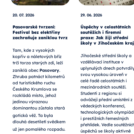
20. 07. 2026
29. 06. 2026
Pasovarské tvrzení:
Úspěchy v celostátních
Festival bez elektřiny
soutěžích i firemní
zachraňuje zaniklou tvrz
praxe: Jak žijí střední
školy v Jihočeském kraj
Tam, kde z vysokých
Jihočeské střední školy a
kopřiv a náletových bříz
vzdělávací instituce v
trčí torza starých zdí, leží
uplynulých dnech potvrdil
zaniklá obec
Pasovary
.
svou vysokou úroveň v
Zhruba patnáct kilometrů
celé řadě celostátních i
od turistického ruchu
mezinárodních soutěží.
Českého Krumlova se
Studenti z regionu si
rozkládá místo, jehož
odvážejí přední umístění z
jedinou výraznou
vědeckých konferencí,
dominantou zůstala stará
technologických olympiád
gotická věž
. Ta byla
i prestižních řemeslných
dlouhá desetiletí svědkem
přehlídek. Vedle soutěžníc
už jen pomalého rozpadu
.
úspěchů se školy aktivně