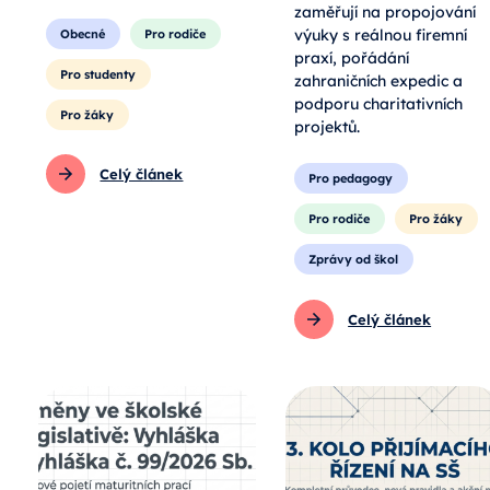
zaměřují na propojování
výuky s reálnou firemní
Obecné
Pro rodiče
praxí, pořádání
Pro studenty
zahraničních expedic a
podporu charitativních
Pro žáky
projektů.
Celý článek
Pro pedagogy
Pro rodiče
Pro žáky
Zprávy od škol
Celý článek