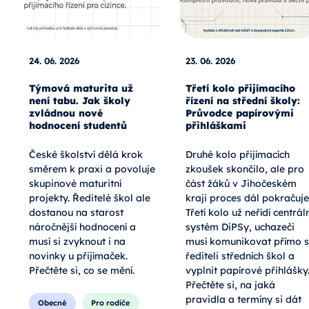
24. 06. 2026
23. 06. 2026
Týmová maturita už
Třetí kolo přijímacího
není tabu. Jak školy
řízení na střední školy:
zvládnou nové
Průvodce papírovými
hodnocení studentů
přihláškami
České školství dělá krok
Druhé kolo přijímacích
směrem k praxi a povoluje
zkoušek skončilo, ale pro
skupinové maturitní
část žáků v Jihočeském
projekty. Ředitelé škol ale
kraji proces dál pokračuje
dostanou na starost
Třetí kolo už neřídí centráln
náročnější hodnocení a
systém DiPSy, uchazeči
musí si zvyknout i na
musí komunikovat přímo s
novinky u přijímaček.
řediteli středních škol a
Přečtěte si, co se mění.
vyplnit papírové přihlášky
Přečtěte si, na jaká
pravidla a termíny si dát
Obecné
Pro rodiče