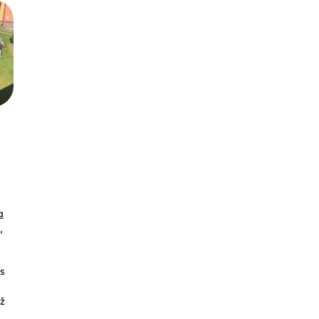
a
,
os
ž