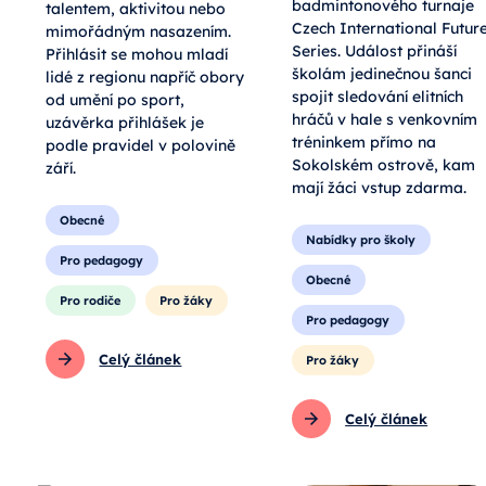
badmintonového turnaje
talentem, aktivitou nebo
Czech International Futur
mimořádným nasazením.
Series. Událost přináší
Přihlásit se mohou mladí
školám jedinečnou šanci
lidé z regionu napříč obory
spojit sledování elitních
od umění po sport,
hráčů v hale s venkovním
uzávěrka přihlášek je
tréninkem přímo na
podle pravidel v polovině
Sokolském ostrově, kam
září.
mají žáci vstup zdarma.
Obecné
Nabídky pro školy
Pro pedagogy
Obecné
Pro rodiče
Pro žáky
Pro pedagogy
Celý článek
Pro žáky
Celý článek