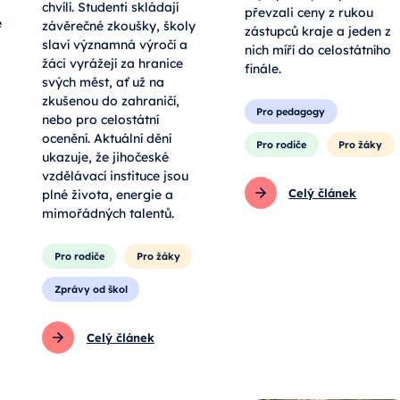
chvílí. Studenti skládají
převzali ceny z rukou
e
závěrečné zkoušky, školy
zástupců kraje a jeden z
slaví významná výročí a
nich míří do celostátního
žáci vyrážejí za hranice
finále.
svých měst, ať už na
zkušenou do zahraničí,
Pro pedagogy
nebo pro celostátní
ocenění. Aktuální dění
Pro rodiče
Pro žáky
ukazuje, že jihočeské
vzdělávací instituce jsou
Celý článek
plné života, energie a
mimořádných talentů.
Pro rodiče
Pro žáky
Zprávy od škol
Celý článek