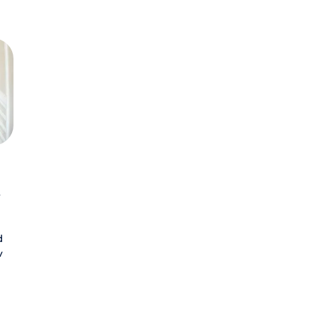
v
d
v