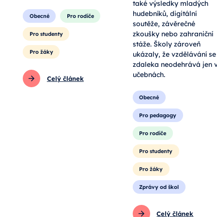
také výsledky mladých
hudebníků, digitální
Obecné
Pro rodiče
soutěže, závěrečné
zkoušky nebo zahraniční
Pro studenty
stáže. Školy zároveň
Pro žáky
ukázaly, že vzdělávání se
zdaleka neodehrává jen 
učebnách.
Celý článek
Obecné
Pro pedagogy
Pro rodiče
Pro studenty
Pro žáky
Zprávy od škol
Celý článek