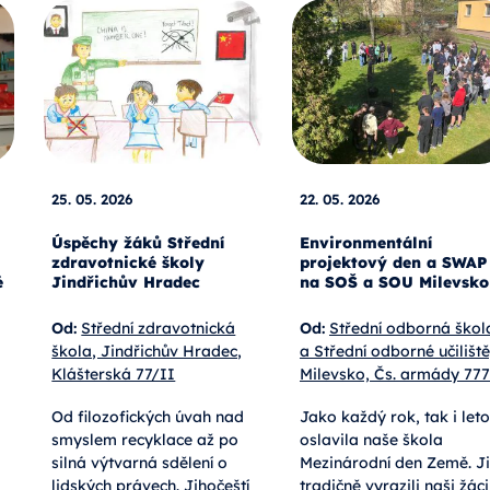
25. 05. 2026
22. 05. 2026
Úspěchy žáků Střední
Environmentální
zdravotnické školy
projektový den a SWAP
é
Jindřichův Hradec
na SOŠ a SOU Milevsko
Od:
Střední zdravotnická
Od:
Střední odborná škol
škola, Jindřichův Hradec,
a Střední odborné učiliště
Klášterská 77/II
Milevsko, Čs. armády 777
Od filozofických úvah nad
Jako každý rok, tak i let
smyslem recyklace až po
oslavila naše škola
silná výtvarná sdělení o
Mezinárodní den Země. Ji
lidských právech. Jihočeští
tradičně vyrazili naši žáci