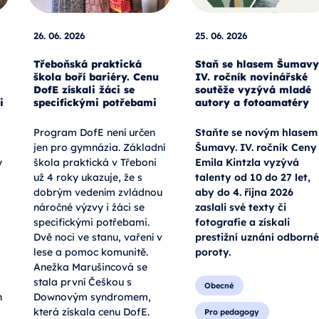
26. 06. 2026
25. 06. 2026
Třeboňská praktická
Staň se hlasem Šumavy
škola boří bariéry. Cenu
IV. ročník novinářské
DofE získali žáci se
soutěže vyzývá mladé
i
specifickými potřebami
autory a fotoamatéry
Program DofE není určen
Staňte se novým hlasem
jen pro gymnázia. Základní
Šumavy. IV. ročník Ceny
y
škola praktická v Třeboni
Emila Kintzla vyzývá
už 4 roky ukazuje, že s
talenty od 10 do 27 let,
dobrým vedením zvládnou
aby do 4. října 2026
náročné výzvy i žáci se
zaslali své texty či
specifickými potřebami.
fotografie a získali
Dvě noci ve stanu, vaření v
prestižní uznání odborné
lese a pomoc komunitě.
poroty.
Anežka Marušincová se
stala první Češkou s
Obecné
h
Downovým syndromem,
která získala cenu DofE.
Pro pedagogy