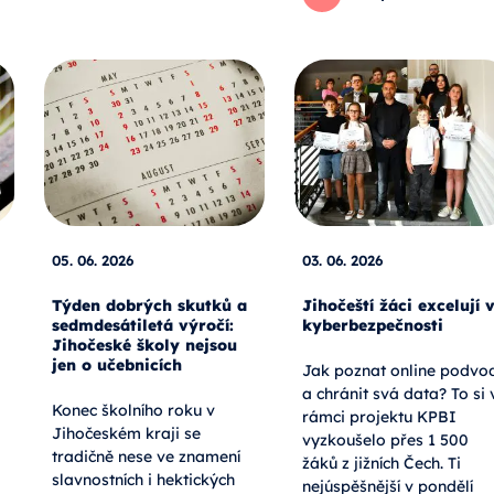
05. 06. 2026
03. 06. 2026
Týden dobrých skutků a
Jihočeští žáci excelují 
sedmdesátiletá výročí:
kyberbezpečnosti
Jihočeské školy nejsou
jen o učebnicích
Jak poznat online podvo
a chránit svá data? To si 
Konec školního roku v
rámci projektu KPBI
Jihočeském kraji se
vyzkoušelo přes 1 500
tradičně nese ve znamení
žáků z jižních Čech. Ti
slavnostních i hektických
nejúspěšnější v pondělí