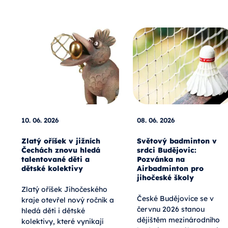
10. 06. 2026
08. 06. 2026
Zlatý oříšek v jižních
Světový badminton v
Čechách znovu hledá
srdci Budějovic:
talentované děti a
Pozvánka na
dětské kolektivy
Airbadminton pro
jihočeské školy
Zlatý oříšek Jihočeského
České Budějovice se v
kraje otevřel nový ročník a
červnu 2026 stanou
hledá děti i dětské
dějištěm mezinárodního
kolektivy, které vynikají