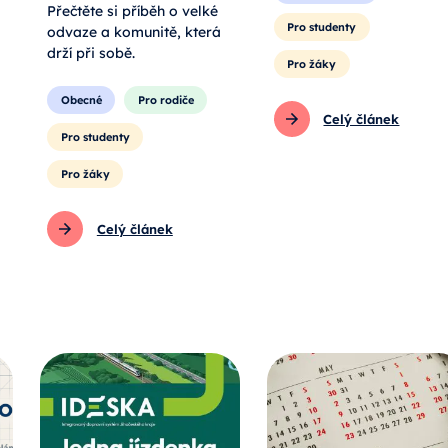
Přečtěte si příběh o velké
Pro studenty
odvaze a komunitě, která
drží při sobě.
Pro žáky
Obecné
Pro rodiče
Celý článek
Pro studenty
Pro žáky
Celý článek