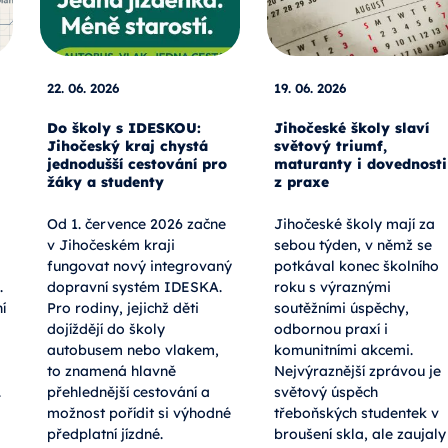
22. 06. 2026
19. 06. 2026
Do školy s IDESKOU:
Jihočeské školy slaví
Jihočeský kraj chystá
světový triumf,
jednodušší cestování pro
maturanty i dovednosti
žáky a studenty
z praxe
Od 1. července 2026 začne
Jihočeské školy mají za
v Jihočeském kraji
sebou týden, v němž se
fungovat nový integrovaný
potkával konec školního
.
dopravní systém IDESKA.
roku s výraznými
í
Pro rodiny, jejichž děti
soutěžními úspěchy,
dojíždějí do školy
odbornou praxí i
autobusem nebo vlakem,
komunitními akcemi.
to znamená hlavně
Nejvýraznější zprávou je
.
přehlednější cestování a
světový úspěch
možnost pořídit si výhodné
třeboňských studentek v
předplatní jízdné.
broušení skla, ale zaujaly