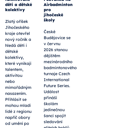
děti a dětské
Airbadminton
kolektivy
pro
jihočeské
školy
Zlatý oříšek
Jihočeského
České
kraje otevřel
Budějovice se
nový ročník a
v červnu
hledá děti i
2026 stanou
dětské
dějištěm
kolektivy,
mezinárodního
které vynikají
badmintonového
talentem,
turnaje Czech
aktivitou
International
nebo
Future Series.
mimořádným
Událost
nasazením.
přináší
Přihlásit se
školám
mohou mladí
jedinečnou
lidé z regionu
šanci spojit
napříč obory
sledování
od umění po
elitních hráčů