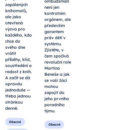
povinnost ani
ombudsman
jako soutěž
není jen
pro pár
kontrolním
zapálených
orgánem, ale
knihomolů,
především
ale jako
garantem
otevřená
práv dětí v
výzva pro
systému.
každého, kdo
Zjistěte, v
chce do
čem spočívá
svého dne
revoluční role
vrátit
Martina
příběhy, klid,
Beneše a jak
soustředění a
se vaši žáci
radost z knih.
mohou
A začít se dá
zapojit do
opravdu
jeho prvního
jednoduše —
poradního
třeba jednou
týmu.
stránkou
denně.
Obecné