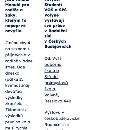
Výsledky
Bydlení
přijímaček
made in
jsou venku:
Volyně:
Manuál pro
Studenti
rodiče a
VOŠ a SPŠ
žáky,
Volyně
kterým to
vystavují
napoprvé
své práce
nevyšlo
v Radniční
síni
v Českých
Jméno chybí
Budějovicích
na seznamu
přijatých a v
Od:
Vyšší
rodině vládne
odborná
stres. Ode
škola a
dneška
Střední
(pátku 15.
průmyslová
května) znají
škola,
deváťáci
Volyně,
výsledky
Resslova 440
zkoušek.
Zklamání z
Výstava v
výsledků