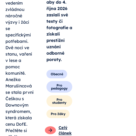
aby do 4.
vedením
října 2026
zvládnou
zaslali své
náročné
texty či
výzvy i žáci
fotografie a
se
získali
specifickými
prestižní
potřebami.
uznání
Dvě noci ve
odborné
stanu, vaření
poroty.
v lese a
pomoc
komunitě.
Obecné
Anežka
Pro
Marušincová
pedagogy
se stala první
Češkou s
Pro
studenty
Downovým
syndromem,
Pro žáky
která získala
cenu DofE.
Celý
Přečtěte si
článek