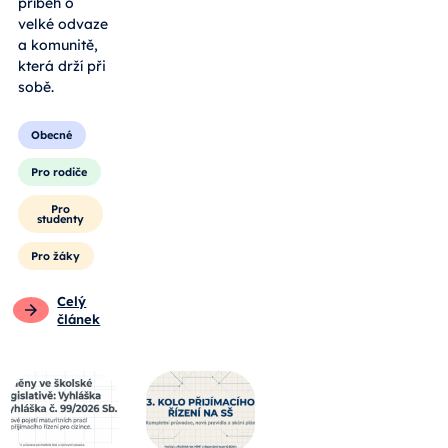
příběh o
velké odvaze
a komunitě,
která drží při
sobě.
Obecné
Pro rodiče
Pro
studenty
Pro žáky
Celý
článek