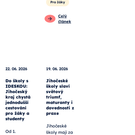
Pro žáky
Celý
článek
22. 06. 2026
19. 06. 2026
Do školy s
Jihočeské
IDESKOU:
školy slaví
Jihočeský
světový
kraj chystá
triumf,
jednodušší
maturanty i
cestování
dovednosti z
pro žáky a
praxe
studenty
Jihočeské
Od 1.
školy mají za