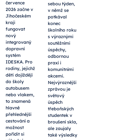
července
sebou týden,
2026 začne v
v němž se
Jihočeském
potkával
kraji
konec
fungovat
školního roku
nový
s výraznými
integrovaný
soutěžními
dopravní
úspěchy,
systém
odbornou
IDESKA. Pro
praxí i
rodiny, jejichž
komunitními
děti dojíždějí
akcemi.
do školy
Nejvýraznější
autobusem
zprávou je
nebo vlakem,
světový
to znamená
úspěch
hlavně
třeboňských
přehlednější
studentek v
cestování a
broušení skla,
možnost
ale zaujaly
pořídit si
také výsledky