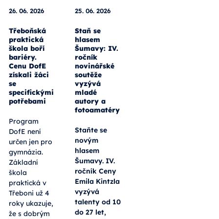
26. 06. 2026
25. 06. 2026
Třeboňská
Staň se
praktická
hlasem
škola boří
Šumavy: IV.
bariéry.
ročník
Cenu DofE
novinářské
získali žáci
soutěže
se
vyzývá
specifickými
mladé
potřebami
autory a
fotoamatéry
Program
Staňte se
DofE není
novým
určen jen pro
hlasem
gymnázia.
Šumavy. IV.
Základní
ročník Ceny
škola
Emila Kintzla
praktická v
vyzývá
Třeboni už 4
talenty od 10
roky ukazuje,
do 27 let,
že s dobrým