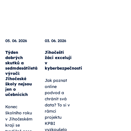
05. 06. 2026
03. 06. 2026
Týden
Jihočeští
dobrých
žáci excelují
skutků a
v
sedmdesátiletá
kyberbezpečnosti
výročí:
Jihočeské
Jak poznat
školy nejsou
online
jen o
podvod a
učebnicích
chránit svá
data? To si v
Konec
rámci
školního roku
projektu
v Jihočeském
KPBI
kraji se
vyzkoušelo