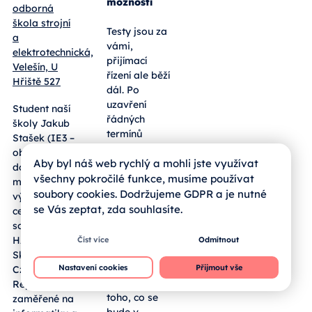
přehled dat
a dalších
Od:
Střední
možností
odborná
škola strojní
Testy jsou za
a
vámi,
elektrotechnická,
přijímací
Velešín, U
řízení ale běží
Hřiště 527
dál. Po
uzavření
Student naší
řádných
školy Jakub
termínů
Aby byl náš web rychlý a mohli jste využívat
Stašek (IE3 –
jednotných
všechny pokročilé funkce, musíme používat
obor EPS)
přijímaček
soubory cookies. Dodržujeme GDPR a je nutné
dosáhl
pro maturitní
se Vás zeptat, zda souhlasíte.
mimořádného
obory a
výsledku v
nástavby
celostátní
Číst více
Odmítnout
čeká rodiče a
soutěži
žáky fáze
HAXAGON
Nastavení cookies
Přijmout vše
hodnocení.
Skirmish
Přinášíme
Czech
jasný přehled
Republik