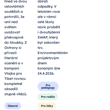
hned ve dvou
sbírali
celostátních
odpadky. V
soutěžích a
letošním roce
potvrdili, že
ale v rámci
umí nad
celé školy
světem
navíc proběhl
uvažovat
i dvoutýdenní
překvapivě
SWAP, který
do hloubky. Z
byl zakončen
Ostravy si
tzv.
přivezli
Environmentálním
literární
projektovým
ocenění a v
dnem
kampani
konaným dne
Vlajka pro
24.4.2026.
Tibet rovnou
kompletně
Pro
pedagogy
obsadili
stupně vítězů.
Pro rodiče
Obecné
Pro žáky