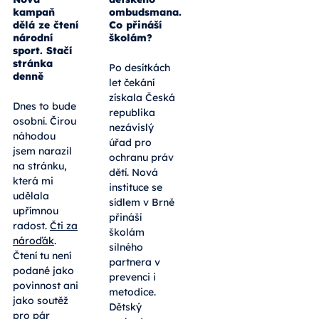
dětského
Čti za
ombudsmana.
nároďák:
Co přináší
Nová
školám?
kampaň
dělá ze čtení
Po desítkách
národní
sport. Stačí
let čekání
stránka
získala Česká
denně
republika
nezávislý
Dnes to bude
úřad pro
osobní. Čirou
ochranu práv
náhodou
dětí. Nová
jsem narazil
instituce se
na stránku,
sídlem v Brně
která mi
přináší
udělala
školám
upřímnou
silného
radost.
Čti za
partnera v
nároďák
.
prevenci i
Čtení tu není
metodice.
podané jako
Dětský