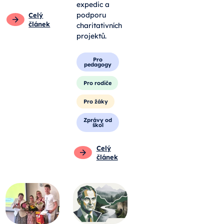
expedic a
podporu
Celý
článek
charitativních
projektů.
Pro
pedagogy
Pro rodiče
Pro žáky
Zprávy od
škol
Celý
článek