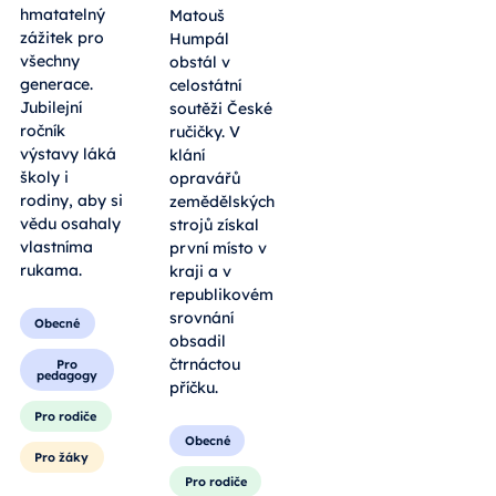
Matouš
láká na více
Humpál
než 150
obstál v
stanovišť,
celostátní
kde se teorie
soutěži České
mění v
ručičky. V
hmatatelný
klání
zážitek pro
opravářů
všechny
zemědělských
generace.
strojů získal
Jubilejní
první místo v
ročník
kraji a v
výstavy láká
republikovém
školy i
srovnání
rodiny, aby si
obsadil
vědu osahaly
čtrnáctou
vlastníma
příčku.
rukama.
Obecné
Obecné
Pro rodiče
Pro