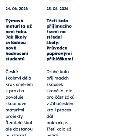
24. 06. 2026
23. 06. 2026
Týmová
Třetí kolo
maturita už
přijímacího
není tabu.
řízení na
Jak školy
střední
zvládnou
školy:
nové
Průvodce
hodnocení
papírovými
studentů
přihláškami
České
Druhé kolo
školství dělá
přijímacích
krok směrem
zkoušek
k praxi a
skončilo, ale
povoluje
pro část žáků
skupinové
v Jihočeském
maturitní
kraji proces
projekty.
dál
Ředitelé škol
pokračuje.
ale dostanou
Třetí kolo už
na starost
neřídí