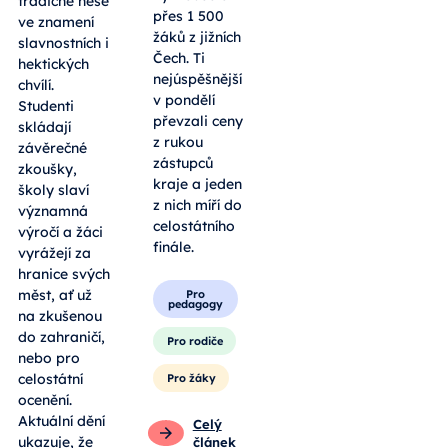
tradičně nese
přes 1 500
ve znamení
žáků z jižních
slavnostních i
Čech. Ti
hektických
nejúspěšnější
chvílí.
v pondělí
Studenti
převzali ceny
skládají
z rukou
závěrečné
zástupců
zkoušky,
kraje a jeden
školy slaví
z nich míří do
významná
celostátního
výročí a žáci
finále.
vyrážejí za
hranice svých
měst, ať už
Pro
pedagogy
na zkušenou
do zahraničí,
Pro rodiče
nebo pro
celostátní
Pro žáky
ocenění.
Aktuální dění
Celý
ukazuje, že
článek