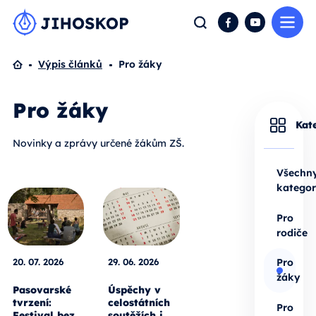
Me
Hledat
Facebook
YouTube
Domů
Výpis článků
Pro žáky
Pro žáky
Kat
Novinky a zprávy určené žákům ZŠ.
Všechn
kategor
Pro
rodiče
20. 07. 2026
29. 06. 2026
Pro
žáky
Pasovarské
Úspěchy v
tvrzení:
celostátních
Pro
Festival bez
soutěžích i