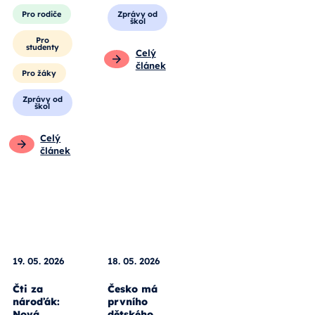
Pro rodiče
Zprávy od
škol
Pro
studenty
Celý
článek
Pro žáky
Zprávy od
škol
Celý
článek
18. 05. 2026
Česko má
19. 05. 2026
prvního