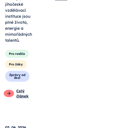
jihočeské
vzdělávací
instituce jsou
plné života,
energie a
mimořádných
talentů.
Pro rodiče
Pro žáky
Zprávy od
škol
Celý
článek