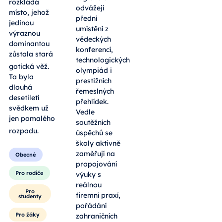
rozkládá
odvážejí
místo, jehož
přední
jedinou
umístění z
výraznou
vědeckých
dominantou
konferencí,
zůstala stará
technologických
gotická věž
.
olympiád i
Ta byla
prestižních
dlouhá
řemeslných
desetiletí
přehlídek.
svědkem už
Vedle
jen pomalého
soutěžních
rozpadu
.
úspěchů se
školy aktivně
zaměřují na
Obecné
propojování
Pro rodiče
výuky s
reálnou
Pro
firemní praxí,
studenty
pořádání
Pro žáky
zahraničních