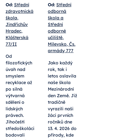
Od:
Střední
Od:
Střední
zdravotnická
odborná
škola,
škola a
Jindřichův
Střední
Hradec,
odborné
Klášterská
učiliště,
77/II
Milevsko, Čs.
armády 777
Od
filozofických
Jako každý
úvah nad
rok, tak i
smyslem
letos oslavila
recyklace až
naše škola
po silná
Mezinárodní
výtvarná
den Země. Již
sdělení o
tradičně
lidských
vyrazili naši
právech.
žáci prvních
Jihočeští
ročníků dne
středoškoláci
13. 4. 2026 do
bodovali
přírody, kde