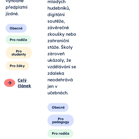
výhodné
mladých
předplatní
hudebníků,
jízdné.
digitální
soutěže,
závěrečné
Obecné
zkoušky nebo
Pro rodiče
zahraniční
stáže. Školy
Pro
zároveň
studenty
ukázaly, že
Pro žáky
vzdělávání se
zdaleka
neodehrává
Celý
článek
jen v
učebnách.
Obecné
Pro
pedagogy
Pro rodiče