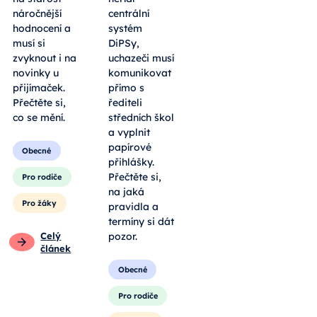
náročnější
centrální
hodnocení a
systém
musí si
DiPSy,
zvyknout i na
uchazeči musí
novinky u
komunikovat
přijímaček.
přímo s
Přečtěte si,
řediteli
co se mění.
středních škol
a vyplnit
papírové
Obecné
přihlášky.
Přečtěte si,
Pro rodiče
na jaká
Pro žáky
pravidla a
termíny si dát
Celý
pozor.
článek
Obecné
Pro rodiče