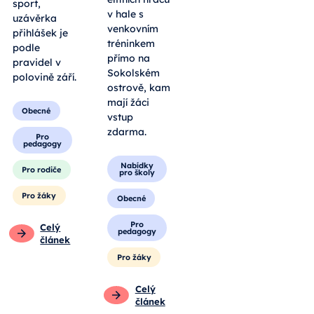
sport,
v hale s
uzávěrka
venkovním
přihlášek je
tréninkem
podle
přímo na
pravidel v
Sokolském
polovině září.
ostrově, kam
mají žáci
Obecné
vstup
zdarma.
Pro
pedagogy
Nabídky
Pro rodiče
pro školy
Pro žáky
Obecné
Pro
Celý
pedagogy
článek
Pro žáky
Celý
článek