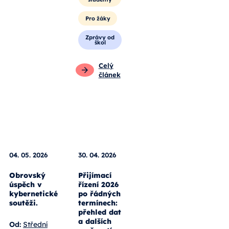
Pro
studenty
Pro žáky
Zprávy od
škol
Celý
článek
04. 05. 2026
30. 04. 2026
Obrovský
Přijímací
úspěch v
řízení 2026
kybernetické
po řádných
soutěži.
termínech: