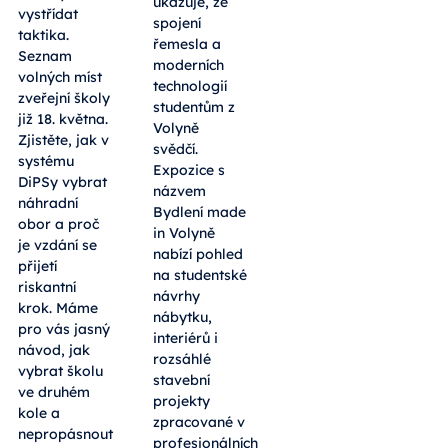
českobudějovické
prvního kola
Radniční síni
musí rychle
ukazuje, že
vystřídat
spojení
taktika.
řemesla a
Seznam
moderních
volných míst
technologií
zveřejní školy
studentům z
již 18. května.
Volyně
Zjistěte, jak v
svědčí.
systému
Expozice s
DiPSy vybrat
názvem
náhradní
Bydlení made
obor a proč
in Volyně
je vzdání se
nabízí pohled
přijetí
na studentské
riskantní
návrhy
krok. Máme
nábytku,
pro vás jasný
interiérů i
návod, jak
rozsáhlé
vybrat školu
stavební
ve druhém
projekty