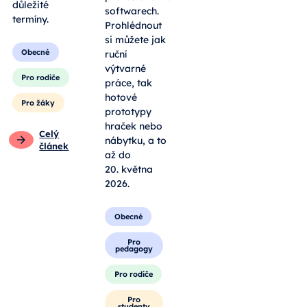
kole a
zpracované v
nepropásnout
profesionálních
důležité
softwarech.
termíny.
Prohlédnout
si můžete jak
Obecné
ruční
výtvarné
Pro rodiče
práce, tak
hotové
Pro žáky
prototypy
hraček nebo
Celý
nábytku, a to
článek
až do
20. května
2026.
Obecné
Pro
pedagogy
Pro rodiče