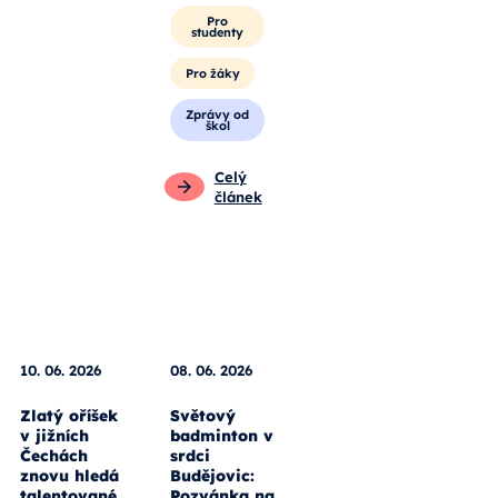
Pro
studenty
Pro žáky
Zprávy od
škol
Celý
článek
10. 06. 2026
08. 06. 2026
Zlatý oříšek
Světový
v jižních
badminton v
Čechách
srdci
znovu hledá
Budějovic:
talentované
Pozvánka na