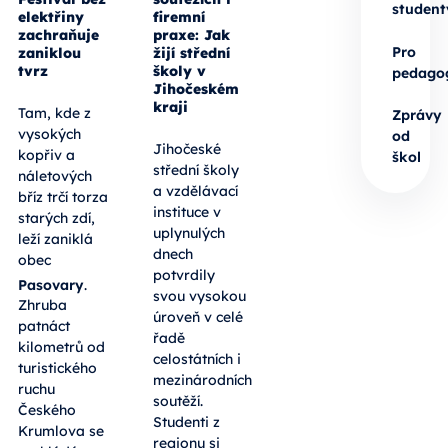
student
elektřiny
firemní
zachraňuje
praxe: Jak
Pro
zaniklou
žijí střední
tvrz
školy v
pedago
Jihočeském
kraji
Tam, kde z
Zprávy
vysokých
od
Jihočeské
kopřiv a
škol
střední školy
náletových
a vzdělávací
bříz trčí torza
instituce v
starých zdí,
uplynulých
leží zaniklá
dnech
obec
potvrdily
Pasovary
.
svou vysokou
Zhruba
úroveň v celé
patnáct
řadě
kilometrů od
celostátních i
turistického
mezinárodních
ruchu
soutěží.
Českého
Studenti z
Krumlova se
regionu si