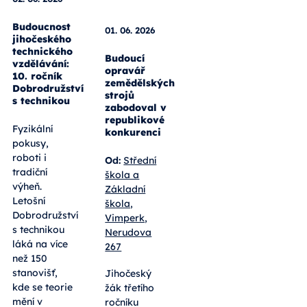
01. 06. 2026
Budoucí
opravář
02. 06. 2026
zemědělských
strojů
Budoucnost
zabodoval v
jihočeského
republikové
technického
konkurenci
vzdělávání:
10. ročník
Od:
Střední
Dobrodružství
škola a
s technikou
Základní
škola,
Fyzikální
Vimperk,
pokusy,
Nerudova
roboti i
267
tradiční
výheň.
Jihočeský
Letošní
žák třetího
Dobrodružství
ročníku
s technikou