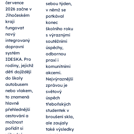
července
sebou týden,
2026 začne v
v němž se
Jihočeském
potkával
kraji
konec
fungovat
školního roku
nový
s výraznými
integrovaný
soutěžními
dopravní
úspěchy,
systém
odbornou
IDESKA. Pro
praxí i
rodiny, jejichž
komunitními
děti dojíždějí
akcemi.
do školy
Nejvýraznější
autobusem
zprávou je
nebo vlakem,
světový
to znamená
úspěch
hlavně
třeboňských
přehlednější
studentek v
cestování a
broušení skla,
možnost
ale zaujaly
pořídit si
také výsledky