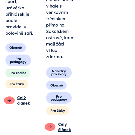
sport,
v hale s
uzávěrka
venkovním
přihlášek je
tréninkem
podle
přímo na
pravidel v
Sokolském
polovině září.
ostrově, kam
mají žáci
Obecné
vstup
zdarma.
Pro
pedagogy
Nabídky
Pro rodiče
pro školy
Pro žáky
Obecné
Pro
Celý
pedagogy
článek
Pro žáky
Celý
článek