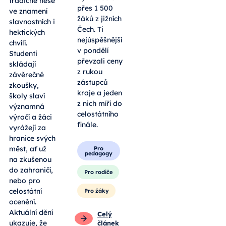
tradičně nese
přes 1 500
ve znamení
žáků z jižních
slavnostních i
Čech. Ti
hektických
nejúspěšnější
chvílí.
v pondělí
Studenti
převzali ceny
skládají
z rukou
závěrečné
zástupců
zkoušky,
kraje a jeden
školy slaví
z nich míří do
významná
celostátního
výročí a žáci
finále.
vyrážejí za
hranice svých
měst, ať už
Pro
pedagogy
na zkušenou
do zahraničí,
Pro rodiče
nebo pro
celostátní
Pro žáky
ocenění.
Aktuální dění
Celý
ukazuje, že
článek