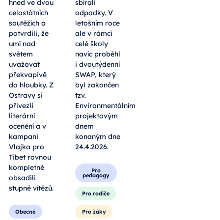
hned ve dvou
sbírali
celostátních
odpadky. V
soutěžích a
letošním roce
potvrdili, že
ale v rámci
umí nad
celé školy
světem
navíc proběhl
uvažovat
i dvoutýdenní
překvapivě
SWAP, který
do hloubky. Z
byl zakončen
Ostravy si
tzv.
přivezli
Environmentálním
literární
projektovým
ocenění a v
dnem
kampani
konaným dne
Vlajka pro
24.4.2026.
Tibet rovnou
kompletně
Pro
pedagogy
obsadili
stupně vítězů.
Pro rodiče
Obecné
Pro žáky