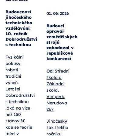
01. 06. 2026
Budoucí
opravář
02. 06. 2026
zemědělských
strojů
Budoucnost
zabodoval v
jihočeského
republikové
technického
konkurenci
vzdělávání:
10. ročník
Od:
Střední
Dobrodružství
škola a
s technikou
Základní
škola,
Fyzikální
Vimperk,
pokusy,
Nerudova
roboti i
267
tradiční
výheň.
Jihočeský
Letošní
žák třetího
Dobrodružství
ročníku
s technikou