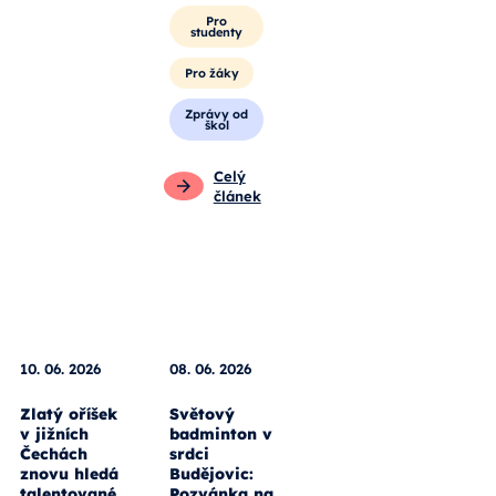
Pro
studenty
Pro žáky
Zprávy od
škol
Celý
článek
10. 06. 2026
08. 06. 2026
Zlatý oříšek
Světový
v jižních
badminton v
Čechách
srdci
znovu hledá
Budějovic:
talentované
Pozvánka na