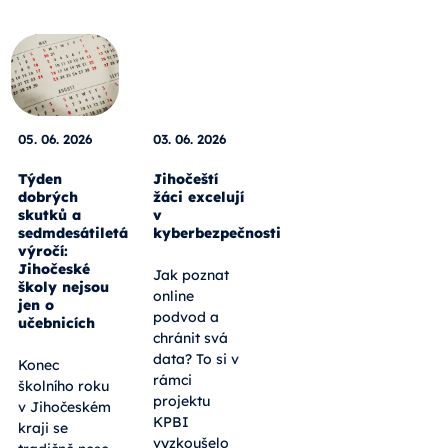
05. 06. 2026
03. 06. 2026
Týden
Jihočeští
dobrých
žáci excelují
skutků a
v
sedmdesátiletá
kyberbezpečnosti
výročí:
Jihočeské
Jak poznat
školy nejsou
online
jen o
podvod a
učebnicích
chránit svá
data? To si v
Konec
rámci
školního roku
projektu
v Jihočeském
KPBI
kraji se
vyzkoušelo