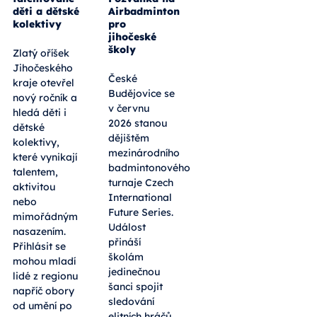
děti a dětské
Airbadminton
kolektivy
pro
jihočeské
školy
Zlatý oříšek
Jihočeského
České
kraje otevřel
Budějovice se
nový ročník a
v červnu
hledá děti i
2026 stanou
dětské
dějištěm
kolektivy,
mezinárodního
které vynikají
badmintonového
talentem,
turnaje Czech
aktivitou
International
nebo
Future Series.
mimořádným
Událost
nasazením.
přináší
Přihlásit se
školám
mohou mladí
jedinečnou
lidé z regionu
šanci spojit
napříč obory
sledování
od umění po
elitních hráčů