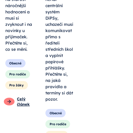
náročnější
centrální
hodnocení a
systém
musí si
DiPSy,
zvyknout i na
uchazeči musí
novinky u
komunikovat
přijímaček.
přímo s
Přečtěte si,
řediteli
co se mění.
středních škol
a vyplnit
papírové
Obecné
přihlášky.
Přečtěte si,
Pro rodiče
na jaká
Pro žáky
pravidla a
termíny si dát
Celý
pozor.
článek
Obecné
Pro rodiče