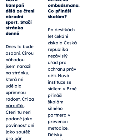
dětského
Čti za
ombudsmana.
nároďák:
Co přináší
Nová
školám?
kampaň
dělá ze čtení
Po desítkách
národní
sport. Stačí
let čekání
stránka
získala Česká
denně
republika
nezávislý
Dnes to bude
úřad pro
osobní. Čirou
ochranu práv
náhodou
dětí. Nová
jsem narazil
instituce se
na stránku,
sídlem v Brně
která mi
přináší
udělala
školám
upřímnou
silného
radost.
Čti za
partnera v
nároďák
.
prevenci i
Čtení tu není
metodice.
podané jako
Dětský