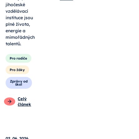
jihočeské
vzdělávací
instituce jsou
plné života,
energie a
mimořádných
talentů.
Pro rodiče
Pro žáky
Zprávy od
škol
Celý
článek