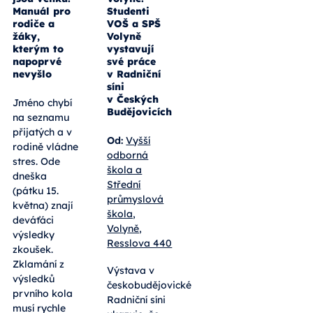
Výsledky
Bydlení
přijímaček
made in
jsou venku:
Volyně:
Manuál pro
Studenti
rodiče a
VOŠ a SPŠ
žáky,
Volyně
kterým to
vystavují
napoprvé
své práce
nevyšlo
v Radniční
síni
v Českých
Jméno chybí
Budějovicích
na seznamu
přijatých a v
Od:
Vyšší
rodině vládne
odborná
stres. Ode
škola a
dneška
Střední
(pátku 15.
průmyslová
května) znají
škola,
deváťáci
Volyně,
výsledky
Resslova 440
zkoušek.
Zklamání z
Výstava v
výsledků