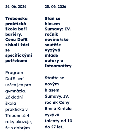
26. 06. 2026
25. 06. 2026
Třeboňská
Staň se
praktická
hlasem
škola boří
Šumavy: IV.
bariéry.
ročník
Cenu DofE
novinářské
získali žáci
soutěže
se
vyzývá
specifickými
mladé
potřebami
autory a
fotoamatéry
Program
Staňte se
DofE není
novým
určen jen pro
hlasem
gymnázia.
Šumavy. IV.
Základní
ročník Ceny
škola
Emila Kintzla
praktická v
vyzývá
Třeboni už 4
talenty od 10
roky ukazuje,
do 27 let,
že s dobrým