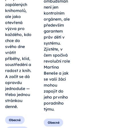
povinnost ani
ombudsman
jako soutěž
není jen
pro pár
kontrolním
zapálených
orgánem, ale
knihomolů,
především
ale jako
garantem
otevřená
práv dětí v
výzva pro
systému.
každého, kdo
Zjistěte, v
chce do
čem spočívá
svého dne
revoluční role
vrátit
Martina
příběhy, klid,
Beneše a jak
soustředění a
se vaši žáci
radost z knih.
mohou
A začít se dá
zapojit do
opravdu
jeho prvního
jednoduše —
poradního
třeba jednou
týmu.
stránkou
denně.
Obecné