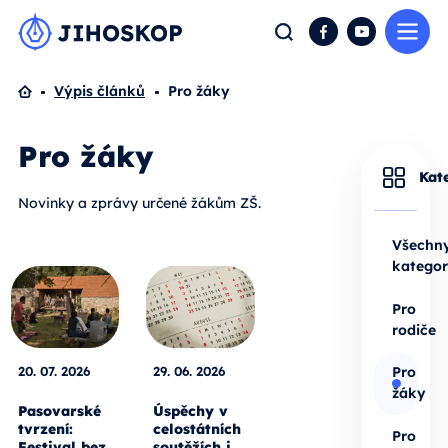
Me
Hledat
Facebook
YouTube
Domů
Výpis článků
Pro žáky
Pro žáky
Kat
Novinky a zprávy určené žákům ZŠ.
Všechn
kategor
Pro
rodiče
20. 07. 2026
29. 06. 2026
Pro
žáky
Pasovarské
Úspěchy v
tvrzení:
celostátních
Pro
Festival bez
soutěžích i