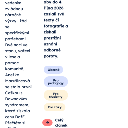
aby do 4.
vedením
října 2026
zvládnou
zaslali své
náročné
texty či
výzvy i žáci
fotografie a
se
získali
specifickými
prestižní
potřebami.
uznání
Dvě noci ve
odborné
stanu, vaření
poroty.
v lese a
pomoc
komunitě.
Obecné
Anežka
Pro
Marušincová
pedagogy
se stala první
Češkou s
Pro
studenty
Downovým
syndromem,
Pro žáky
která získala
cenu DofE.
Celý
Přečtěte si
článek