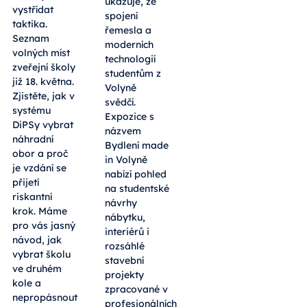
českobudějovické
prvního kola
Radniční síni
musí rychle
ukazuje, že
vystřídat
spojení
taktika.
řemesla a
Seznam
moderních
volných míst
technologií
zveřejní školy
studentům z
již 18. května.
Volyně
Zjistěte, jak v
svědčí.
systému
Expozice s
DiPSy vybrat
názvem
náhradní
Bydlení made
obor a proč
in Volyně
je vzdání se
nabízí pohled
přijetí
na studentské
riskantní
návrhy
krok. Máme
nábytku,
pro vás jasný
interiérů i
návod, jak
rozsáhlé
vybrat školu
stavební
ve druhém
projekty