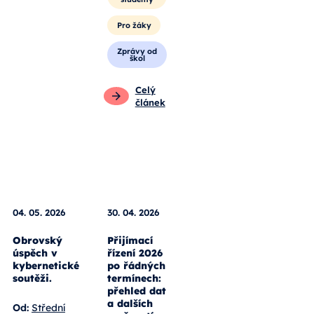
Pro
studenty
Pro žáky
Zprávy od
škol
Celý
článek
04. 05. 2026
30. 04. 2026
Obrovský
Přijímací
úspěch v
řízení 2026
kybernetické
po řádných
soutěži.
termínech: