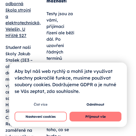
přehled dat
a dalších
Od:
Střední
možností
odborná
škola strojní
Testy jsou za
a
vámi,
elektrotechnická,
přijímací
Velešín, U
řízení ale běží
Hřiště 527
dál. Po
uzavření
Student naší
řádných
školy Jakub
termínů
Aby byl náš web rychlý a mohli jste využívat
Stašek (IE3 –
jednotných
všechny pokročilé funkce, musíme používat
obor EPS)
přijímaček
soubory cookies. Dodržujeme GDPR a je nutné
dosáhl
pro maturitní
se Vás zeptat, zda souhlasíte.
mimořádného
obory a
výsledku v
nástavby
celostátní
Číst více
Odmítnout
čeká rodiče a
soutěži
žáky fáze
HAXAGON
Nastavení cookies
Přijmout vše
hodnocení.
Skirmish
Přinášíme
Czech
jasný přehled
Republik