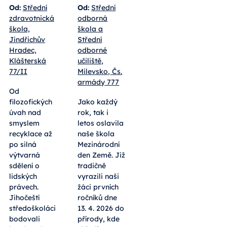
Od:
Střední
Od:
Střední
zdravotnická
odborná
škola,
škola a
Jindřichův
Střední
Hradec,
odborné
Klášterská
učiliště,
77/II
Milevsko, Čs.
armády 777
Od
filozofických
Jako každý
úvah nad
rok, tak i
smyslem
letos oslavila
recyklace až
naše škola
po silná
Mezinárodní
výtvarná
den Země. Již
sdělení o
tradičně
lidských
vyrazili naši
právech.
žáci prvních
Jihočeští
ročníků dne
středoškoláci
13. 4. 2026 do
bodovali
přírody, kde