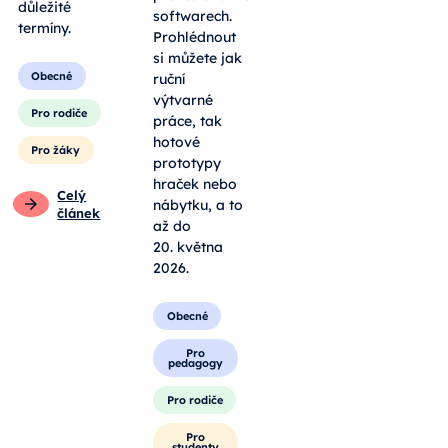
kole a
zpracované v
nepropásnout
profesionálních
důležité
softwarech.
termíny.
Prohlédnout
si můžete jak
Obecné
ruční
výtvarné
Pro rodiče
práce, tak
hotové
Pro žáky
prototypy
hraček nebo
Celý
nábytku, a to
článek
až do
20. května
2026.
Obecné
Pro
pedagogy
Pro rodiče