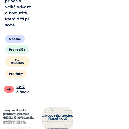
příběh o
velké odvaze
a komunitě,
která drží při
sobě.
Obecné
Pro rodiče
Pro
studenty
Pro žáky
Celý
článek