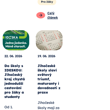
Pro žáky
Celý
článek
22. 06. 2026
19. 06. 2026
Do školy s
Jihočeské
IDESKOU:
školy slaví
Jihočeský
světový
kraj chystá
triumf,
jednodušší
maturanty i
cestování
dovednosti z
pro žáky a
praxe
studenty
Jihočeské
Od 1.
školy mají za