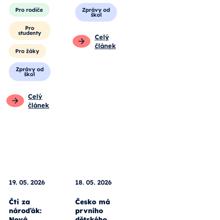
Pro rodiče
Zprávy od
škol
Pro
studenty
Celý
článek
Pro žáky
Zprávy od
škol
Celý
článek
18. 05. 2026
Česko má
19. 05. 2026
prvního