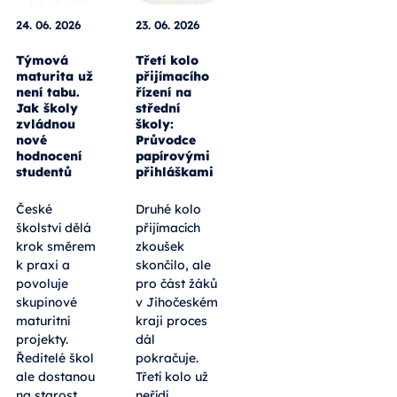
24. 06. 2026
23. 06. 2026
Týmová
Třetí kolo
maturita už
přijímacího
není tabu.
řízení na
Jak školy
střední
zvládnou
školy:
nové
Průvodce
hodnocení
papírovými
studentů
přihláškami
České
Druhé kolo
školství dělá
přijímacích
krok směrem
zkoušek
k praxi a
skončilo, ale
povoluje
pro část žáků
skupinové
v Jihočeském
maturitní
kraji proces
projekty.
dál
Ředitelé škol
pokračuje.
ale dostanou
Třetí kolo už
na starost
neřídí