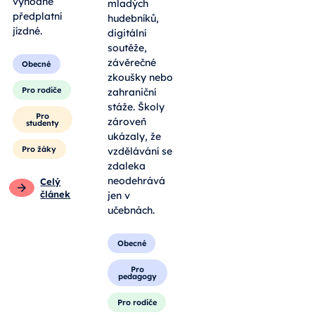
výhodné
mladých
předplatní
hudebníků,
jízdné.
digitální
soutěže,
závěrečné
Obecné
zkoušky nebo
Pro rodiče
zahraniční
stáže. Školy
Pro
zároveň
studenty
ukázaly, že
Pro žáky
vzdělávání se
zdaleka
neodehrává
Celý
článek
jen v
učebnách.
Obecné
Pro
pedagogy
Pro rodiče