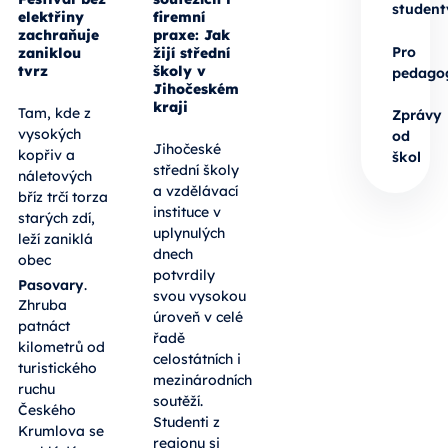
student
elektřiny
firemní
zachraňuje
praxe: Jak
Pro
zaniklou
žijí střední
tvrz
školy v
pedago
Jihočeském
kraji
Tam, kde z
Zprávy
vysokých
od
Jihočeské
kopřiv a
škol
střední školy
náletových
a vzdělávací
bříz trčí torza
instituce v
starých zdí,
uplynulých
leží zaniklá
dnech
obec
potvrdily
Pasovary
.
svou vysokou
Zhruba
úroveň v celé
patnáct
řadě
kilometrů od
celostátních i
turistického
mezinárodních
ruchu
soutěží.
Českého
Studenti z
Krumlova se
regionu si