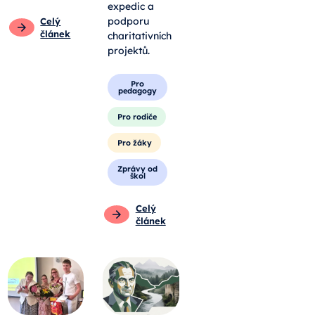
expedic a
podporu
Celý
článek
charitativních
projektů.
Pro
pedagogy
Pro rodiče
Pro žáky
Zprávy od
škol
Celý
článek