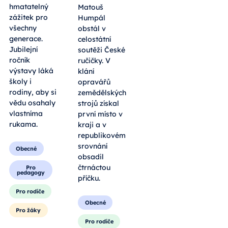
Matouš
láká na více
Humpál
než 150
obstál v
stanovišť,
celostátní
kde se teorie
soutěži České
mění v
ručičky. V
hmatatelný
klání
zážitek pro
opravářů
všechny
zemědělských
generace.
strojů získal
Jubilejní
první místo v
ročník
kraji a v
výstavy láká
republikovém
školy i
srovnání
rodiny, aby si
obsadil
vědu osahaly
čtrnáctou
vlastníma
příčku.
rukama.
Obecné
Obecné
Pro rodiče
Pro