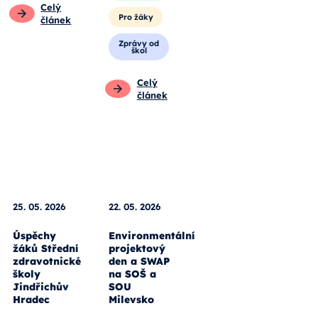
pedagogy
Pro žáky
Pro rodiče
Zprávy od
škol
Pro žáky
Celý
Celý
článek
článek
25. 05. 2026
22. 05. 2026
Úspěchy
Environmentální
žáků Střední
projektový
zdravotnické
den a SWAP
školy
na SOŠ a
Jindřichův
SOU
Hradec
Milevsko