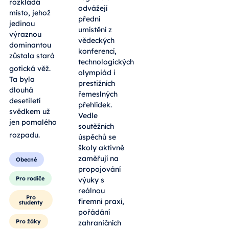
rozkládá
odvážejí
místo, jehož
přední
jedinou
umístění z
výraznou
vědeckých
dominantou
konferencí,
zůstala stará
technologických
gotická věž
.
olympiád i
Ta byla
prestižních
dlouhá
řemeslných
desetiletí
přehlídek.
svědkem už
Vedle
jen pomalého
soutěžních
rozpadu
.
úspěchů se
školy aktivně
zaměřují na
Obecné
propojování
Pro rodiče
výuky s
reálnou
Pro
firemní praxí,
studenty
pořádání
Pro žáky
zahraničních