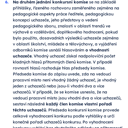
Na druhém jednání konkursní komise
se na základě
přihlášky, řízeného rozhovoru zaměřeného zejména na
pedagogické aspekty práce ředitele, pedagogickou
koncepci uchazeče, jeho představy o vedení
pedagogického sboru, znalosti v oblasti trendů ve
výchově a vzdělávání, doplňkového hodnocení, pokud
bylo použito, dosavadních výsledků uchazeče zejména
v oblasti školství, mládeže a tělovýchovy, a vyjádření
odborníků komise usnáší hlasováním
o vhodnosti
uchazeče
. Vhodný uchazeč získal nadpoloviční počet
kladných hlasů přítomných členů komise. V případě
rovnosti hlasů rozhoduje hlas předsedy komise.
Předseda komise do zápisu uvede, zda na vedoucí
pracovní místo není vhodný žádný uchazeč, je vhodný
jeden z uchazečů nebo jsou-li vhodní dva a více
uchazečů. V případě, že se komise usnesla, že na
vedoucí pracovní místo jsou vhodní dva a více uchazečů,
sestaví následně
každý člen komise vlastní pořadí
těchto uchazečů
. Předseda konkursní komise provede
celkové vyhodnocení konkursu podle vyhlášky a určí
konečné pořadí uchazečů konkursu. Po vyhodnocení
konkursu vyhlásí bez zbytečného odkladu za přítomnosti