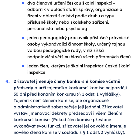
dva členové určení českou školní inspekcí –
odborník v oblasti státní správy, organizace a
řízení v oblasti školství podle druhu a typu
příslušné školy nebo školského zařízení,
personalista nebo psycholog
jeden pedagogický pracovník příslušné právnické
osoby vykonávající činnost školy, určený tajnou
volbou pedagogické rady, v níž získá
nadpoloviční většinu hlasů všech přítomných členů
jeden člen, kterým je školní inspektor České školní
inspekce
Zřizovatel jmenuje členy konkursní komise včetně
předsedy
a určí tajemníka konkursní komise nejpozději
30 dní před konáním konkursu (§ 1 odst. 1 vyhlášky).
Tajemník není členem komise, ale organizačně
a administrativně zabezpečuje její jednání. Zřizovatel
vystaví jmenovací dekrety předsedovi i všem členům
konkursní komise. (Pokud člen komise přestane
vykonávat svou funkci, zřizovatel jej odvolá a jmenuje
nového člena komise v souladu s § 1 odst. 3 vyhlášky).