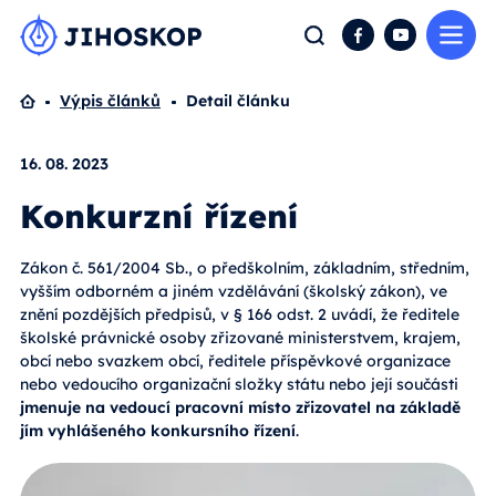
Me
Hledat
Facebook
YouTube
Domů
Výpis článků
Detail článku
16. 08. 2023
Konkurzní řízení
Zákon č. 561/2004 Sb., o předškolním, základním, středním,
vyšším odborném a jiném vzdělávání (školský zákon), ve
znění pozdějších předpisů, v § 166 odst. 2 uvádí, že ředitele
školské právnické osoby zřizované ministerstvem, krajem,
obcí nebo svazkem obcí, ředitele příspěvkové organizace
nebo vedoucího organizační složky státu nebo její součásti
jmenuje na vedoucí pracovní místo zřizovatel na základě
jím vyhlášeného konkursního řízení
.