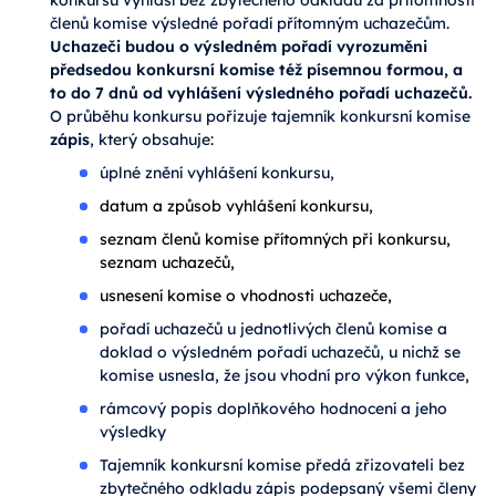
členů komise výsledné pořadí přítomným uchazečům.
Uchazeči budou o výsledném pořadí vyrozuměni
předsedou konkursní komise též písemnou formou, a
to do 7 dnů od vyhlášení výsledného pořadí uchazečů.
O průběhu konkursu pořizuje tajemník konkursní komise
zápis
, který obsahuje:
úplné znění vyhlášení konkursu,
datum a způsob vyhlášení konkursu,
seznam členů komise přítomných při konkursu,
seznam uchazečů,
usnesení komise o vhodnosti uchazeče,
pořadí uchazečů u jednotlivých členů komise a
doklad o výsledném pořadí uchazečů, u nichž se
komise usnesla, že jsou vhodní pro výkon funkce,
rámcový popis doplňkového hodnocení a jeho
výsledky
Tajemník konkursní komise předá zřizovateli bez
zbytečného odkladu zápis podepsaný všemi členy