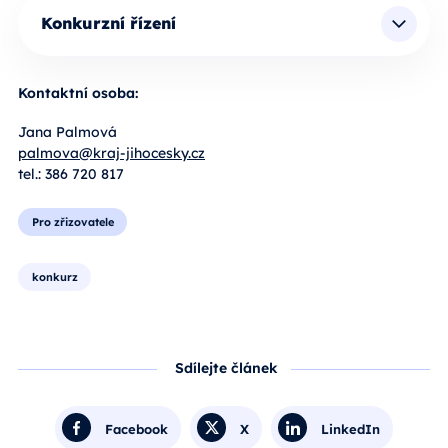
Konkurzní řízení
Kontaktní osoba:
Jana Palmová
palmova@kraj-jihocesky.cz
tel.: 386 720 817
Pro zřizovatele
konkurz
Sdílejte článek
Facebook
X
LinkedIn