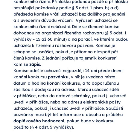
konkursního řízení. Přihlášku podanou pozdě a přihlášku
nesplňující požadavky podle § 3 odst. 1 písm. b) a d)
předseda komise vrátí uchazeči bez dalšího projednání
a s uvedením důvodu vrácení. Vyřazení uchazeči se
konkursního řízení neúčastní. Dále se členové komise
dohodnou na organizaci řízeného rozhovoru (§ 5 odst. 1
vyhlášky – 15 až 60 minut) a na pořadí, ve kterém budou
uchazeči k řízenému rozhovoru pozváni. Komise je
schopna se usnášet, pokud je přítomno alespoň pět
členů komise. Z jednání pořizuje tajemník konkursní
komise
zápis
.
Komise odešle uchazeči nejpozději 14 dní přede dnem
konání konkursu
pozvánku,
v níž je uvedeno místo,
datum a hodina konání konkursu, a to doporučenou
zásilkou s dodejkou na adresu, kterou uchazeč sdělí
v přihlášce, nebo do datové schránky, pokud ji uchazeč
uvedl v přihlášce, nebo na adresu elektronické pošty
uchazeče, pokud ji uchazeč uvedl v přihlášce. Součástí
pozvánky musí být též informace o obsahu a průběhu
doplňkového hodnocení
, pokud bude v konkursu
použito (§ 4 odst. 5 vyhlášky).