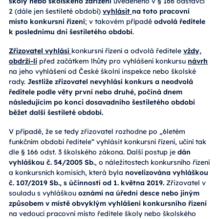
školy nebo školského zařízení
uvedeného v § 166 odstavci
2 (dále jen šestileté období)
vyhlásit
na toto pracovní
místo konkursní řízení
; v takovém případě
odvolá ředitele
k poslednímu dni šestiletého období
.
Zřizovatel vyhlásí
konkursní řízení a odvolá ředitele
vždy,
obdrží-li
před začátkem lhůty pro vyhlášení konkursu
návrh
na jeho vyhlášení od České školní inspekce nebo školské
rady.
Jestliže zřizovatel nevyhlásí konkurs a neodvolá
ředitele podle věty první nebo druhé, počíná dnem
následujícím po konci dosavadního šestiletého období
běžet další šestileté období.
V případě, že se tedy zřizovatel rozhodne po „6letém
funkčním období ředitele“ vyhlásit konkursní řízení, učiní tak
dle § 166 odst. 3 školského zákona. Další postup je
dán
vyhláškou č. 54/2005 Sb.
, o náležitostech konkursního řízení
a konkursních komisích, která byla
novelizována vyhláškou
č. 107/2019 Sb., s účinností od 1. května 2019.
Zřizovatel v
souladu s vyhláškou
oznámí na úřední desce nebo jiným
způsobem v místě obvyklým
vyhlášení konkursního řízení
na vedoucí pracovní místo ředitele školy nebo školského