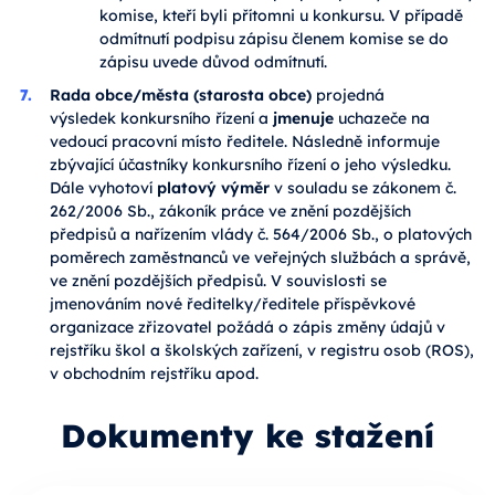
komise, kteří byli přítomni u konkursu. V případě
odmítnutí podpisu zápisu členem komise se do
zápisu uvede důvod odmítnutí.
Rada obce/města (starosta obce)
projedná
výsledek konkursního řízení a
jmenuje
uchazeče na
vedoucí pracovní místo ředitele. Následně informuje
zbývající účastníky konkursního řízení o jeho výsledku.
Dále vyhotoví
platový výměr
v souladu se zákonem č.
262/2006 Sb., zákoník práce ve znění pozdějších
předpisů a nařízením vlády č. 564/2006 Sb., o platových
poměrech zaměstnanců ve veřejných službách a správě,
ve znění pozdějších předpisů. V souvislosti se
jmenováním nové ředitelky/ředitele příspěvkové
organizace zřizovatel požádá o zápis změny údajů v
rejstříku škol a školských zařízení, v registru osob (ROS),
v obchodním rejstříku apod.
Dokumenty ke stažení