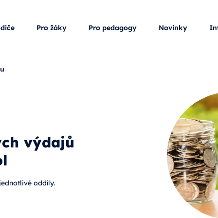
odiče
Pro žáky
Pro pedagogy
Novinky
In
ku
ých výdajů
ol
jednotlivé oddíly.