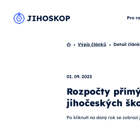
Pro r
Domů
Výpis článků
Detail člán
01. 09. 2023
Rozpočty přím
jihočeských šk
Po kliknutí na daný rok se zobrazí 