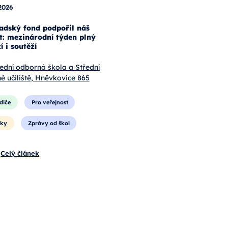
 2026
adský fond podpořil náš
t: mezinárodní týden plný
í i soutěží
ední odborná škola a Střední
é učiliště, Hněvkovice 865
diče
Pro veřejnost
áky
Zprávy od škol
Celý článek