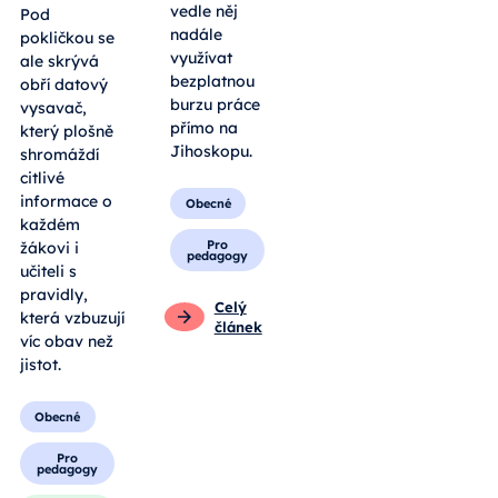
vedle něj
Pod
nadále
pokličkou se
využívat
ale skrývá
bezplatnou
obří datový
burzu práce
vysavač,
přímo na
který plošně
Jihoskopu.
shromáždí
citlivé
informace o
Obecné
každém
Pro
žákovi i
pedagogy
učiteli s
pravidly,
Celý
která vzbuzují
článek
víc obav než
jistot.
Obecné
Pro
pedagogy