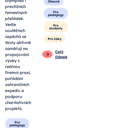
olympiád i
Obecné
prestižních
Pro
řemeslných
pedagogy
přehlídek.
Vedle
Pro
studenty
soutěžních
úspěchů se
Pro žáky
školy aktivně
zaměřují na
Celý
propojování
článek
výuky s
reálnou
firemní praxí,
pořádání
zahraničních
expedic a
podporu
charitativních
projektů.
Pro
pedagogy