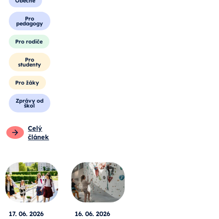
Obecné
Pro
pedagogy
Pro rodiče
Pro
studenty
Pro žáky
Zprávy od
škol
Celý
článek
17. 06. 2026
16. 06. 2026