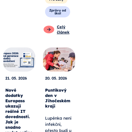
Zprávy od
škol
Celý
článek
21. 05. 2026
20. 05. 2026
Nové
Puntíkový
dodatky
den v
Europass
Jihočeském
ukazují
kraji
reálné IT
dovednosti.
Lupénka není
Jak je
infekční,
snadno
přesto budí u