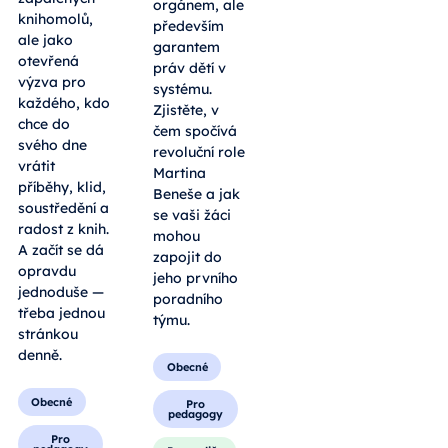
orgánem, ale
knihomolů,
především
ale jako
garantem
otevřená
práv dětí v
výzva pro
systému.
každého, kdo
Zjistěte, v
chce do
čem spočívá
svého dne
revoluční role
vrátit
Martina
příběhy, klid,
Beneše a jak
soustředění a
se vaši žáci
radost z knih.
mohou
A začít se dá
zapojit do
opravdu
jeho prvního
jednoduše —
poradního
třeba jednou
týmu.
stránkou
denně.
Obecné
Obecné
Pro
pedagogy
Pro