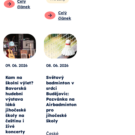
Celý
článek
Celý
článek
09. 06. 2026
08. 06. 2026
Kam na
Světový
školní výlet?
badminton v
Bavorská
srdci
hudební
Budějovic:
výstava
Pozvánka na
láká
Airbadminton
jihočeské
pro
školy na
jihočeské
češtinu i
školy
živé
koncerty
České