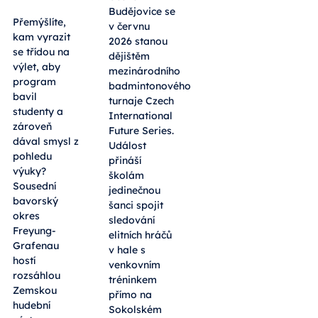
Budějovice se
Přemýšlíte,
v červnu
kam vyrazit
2026 stanou
se třídou na
dějištěm
výlet, aby
mezinárodního
program
badmintonového
bavil
turnaje Czech
studenty a
International
zároveň
Future Series.
dával smysl z
Událost
pohledu
přináší
výuky?
školám
Sousední
jedinečnou
bavorský
šanci spojit
okres
sledování
Freyung-
elitních hráčů
Grafenau
v hale s
hostí
venkovním
rozsáhlou
tréninkem
Zemskou
přímo na
hudební
Sokolském