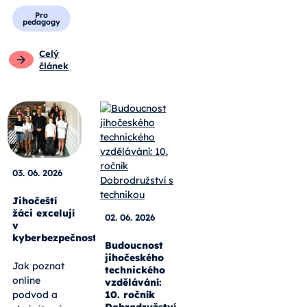
Pro
pedagogy
Celý
článek
03. 06. 2026
Jihočeští
žáci excelují
02. 06. 2026
v
kyberbezpečnosti
Budoucnost
jihočeského
Jak poznat
technického
online
vzdělávání:
10. ročník
podvod a
Dobrodružství