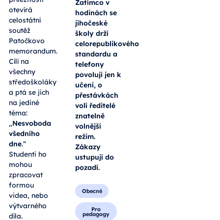
Zatímco v
otevírá
hodinách se
celostátní
jihočeské
soutěž
školy drží
Patočkovo
celorepublikového
memorandum.
standardu a
Cílí na
telefony
všechny
povolují jen k
středoškoláky
učení, o
a ptá se jich
přestávkách
na jediné
volí ředitelé
téma:
znatelně
„
Nesvoboda
volnější
všedního
režim.
dne
.“
Zákazy
Studenti ho
ustupují do
mohou
pozadí.
zpracovat
formou
Obecné
videa, nebo
výtvarného
Pro
pedagogy
díla.