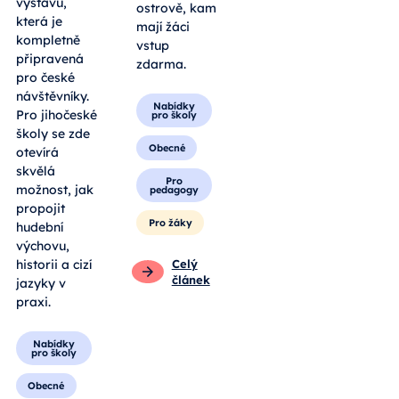
výstavu,
ostrově, kam
která je
mají žáci
kompletně
vstup
připravená
zdarma.
pro české
návštěvníky.
Nabídky
Pro jihočeské
pro školy
školy se zde
Obecné
otevírá
skvělá
Pro
možnost, jak
pedagogy
propojit
Pro žáky
hudební
výchovu,
historii a cizí
Celý
článek
jazyky v
praxi.
Nabídky
pro školy
Obecné