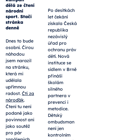
dělá ze čtení
Po desítkách
národní
sport. Stačí
let čekání
stránka
získala Česká
denně
republika
nezávislý
Dnes to bude
úřad pro
osobní. Čirou
ochranu práv
náhodou
dětí. Nová
jsem narazil
instituce se
na stránku,
sídlem v Brně
která mi
přináší
udělala
školám
upřímnou
silného
radost.
Čti za
partnera v
nároďák
.
prevenci i
Čtení tu není
metodice.
podané jako
Dětský
povinnost ani
ombudsman
jako soutěž
není jen
pro pár
kontrolním
zapálených