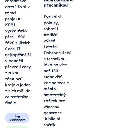
chránit svá
s technikou
data? To si v
rámci
Fyzikální
projektu
pokusy,
KPBI
roboti i
vyzkoušelo
tradiční
přes 1 500
výheň.
žáků z jižních
Letošní
Čech. Ti
Dobrodružství
nejúspěšnější
s technikou
v pondělí
láká na více
převzali ceny
než 150
z rukou
stanovišť,
zástupců
kde se teorie
kraje a jeden
mění v
z nich míří do
hmatatelný
celostátního
zážitek pro
finále.
všechny
generace.
Pro
Jubilejní
pedagogy
ročník