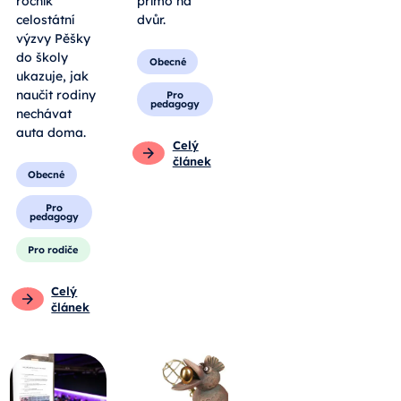
ročník
přímo na
celostátní
dvůr.
výzvy Pěšky
do školy
Obecné
ukazuje, jak
naučit rodiny
Pro
pedagogy
nechávat
auta doma.
Celý
článek
Obecné
Pro
pedagogy
Pro rodiče
Celý
článek