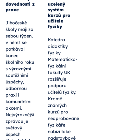
dovednosti z
ucelený
praxe
systém
kurzů pro
učitele
Jihočeské
fyziky
školy mají za
sebou týden,
Katedra
v němž se
didaktiky
potkával
fyziky
konec
Matematicko-
školního roku
fyzikální
s výraznými
fakulty UK
soutěžními
rozšiřuje
úspěchy,
podporu
odbornou
učitelů fyziky.
praxí i
Kromě
komunitními
známých
akcemi.
kurzů pro
Nejvýraznější
neaprobované
zprávou je
fyzikáře
světový
nabízí také
úspěch
nadstavbové