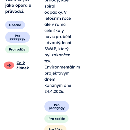
jako opora a
sbírali
průvodci.
odpadky. V
letošním roce
ale v rámci
Obecné
celé školy
Pro
navíc proběhl
pedagogy
i dvoutýdenní
SWAP, který
Pro rodiče
byl zakončen
tzv.
Celý
Environmentálním
článek
projektovým
dnem
konaným dne
24.4.2026.
Pro
pedagogy
Pro rodiče
Pro žáky