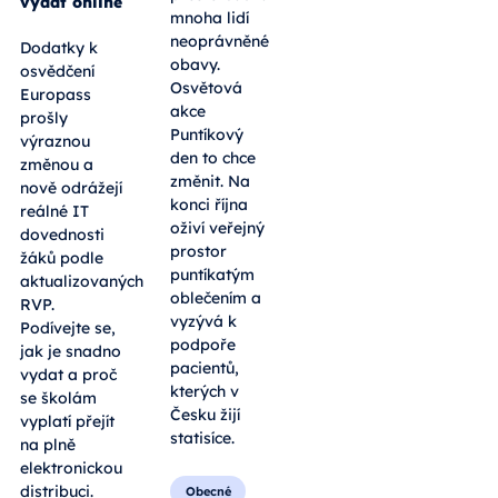
vydat online
mnoha lidí
neoprávněné
Dodatky k
obavy.
osvědčení
Osvětová
Europass
akce
prošly
Puntíkový
výraznou
den to chce
změnou a
změnit. Na
nově odrážejí
konci října
reálné IT
oživí veřejný
dovednosti
prostor
žáků podle
puntíkatým
aktualizovaných
oblečením a
RVP.
vyzývá k
Podívejte se,
podpoře
jak je snadno
pacientů,
vydat a proč
kterých v
se školám
Česku žijí
vyplatí přejít
statisíce.
na plně
elektronickou
distribuci.
Obecné