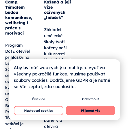
Camp.
Kožená a její
Tématem
vize
budou
oživených
komunikace,
„lidušek“
wellbeing i
práce s
Základní
motivací
umělecké
školy tvoří
Program
kořeny naší
DofE otevřel
kulturnosti.
přihlášky na
Nadační fond
Leader Camp
Magdaleny
Aby byl náš web rychlý a mohli jste využívat
2026, který
Kožené
letos
všechny pokročilé funkce, musíme používat
se uskuteční
slaví dekádu
soubory cookies. Dodržujeme GDPR a je nutné
od 22. do 24.
své existence
se Vás zeptat, zda souhlasíte.
května v
a dokazuje,
areálu školy
že
Open Gate v
Číst více
Odmítnout
systematická
Babicích u
podpora
Nastavení cookies
Přijmout vše
Prahy.
nadání bourá
Třídenní
bariéry a
setkání je
otevírá