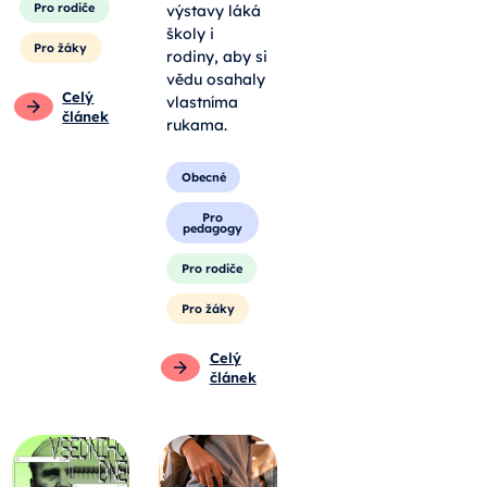
Pro rodiče
výstavy láká
školy i
Pro žáky
rodiny, aby si
vědu osahaly
Celý
vlastníma
článek
rukama.
Obecné
Pro
pedagogy
Pro rodiče
Pro žáky
Celý
článek