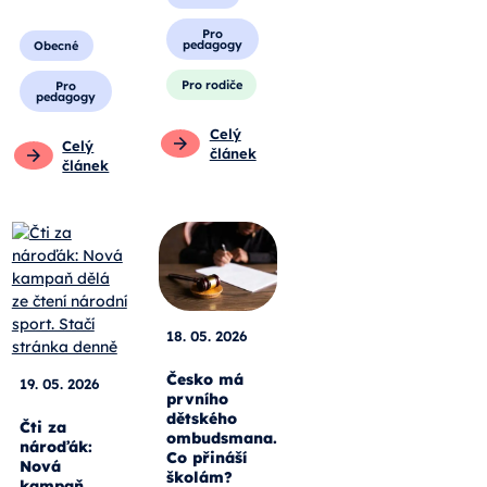
Pro
pedagogy
Obecné
Pro rodiče
Pro
pedagogy
Celý
Celý
článek
článek
18. 05. 2026
Česko má
19. 05. 2026
prvního
dětského
Čti za
ombudsmana.
nároďák:
Co přináší
Nová
školám?
kampaň