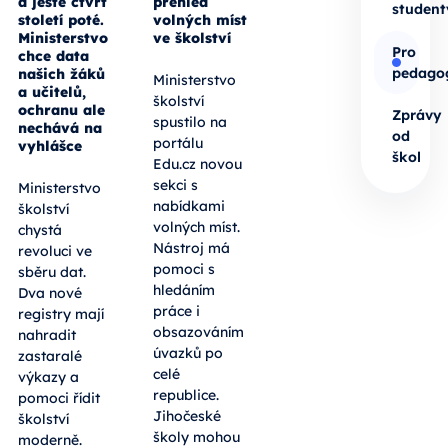
a ještě čtvrt
přehled
student
století poté.
volných míst
Ministerstvo
ve školství
Pro
chce data
pedago
našich žáků
Ministerstvo
a učitelů,
školství
ochranu ale
Zprávy
spustilo na
nechává na
od
portálu
vyhlášce
škol
Edu.cz novou
sekci s
Ministerstvo
nabídkami
školství
volných míst.
chystá
Nástroj má
revoluci ve
pomoci s
sběru dat.
hledáním
Dva nové
práce i
registry mají
obsazováním
nahradit
úvazků po
zastaralé
celé
výkazy a
republice.
pomoci řídit
Jihočeské
školství
školy mohou
moderně.