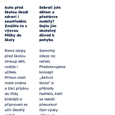
Auta před
Sebrali jste
školou škodí
dětem o
zdraví i
přestávce
soustředění.
mobily?
Změňte to s
Dejte jim
výzvou
skutečný
Pěšky do
důvod k
školy
pohybu
Ranní zácpy
Samotný
před školou
zákaz nic
stresují děti,
neřeší.
rodiče i
Představujeme
učitele.
koncept
Přitom stačí
„Aktivní
malá změna
škola“ a
a žáci přijdou
příklady
do třídy
ředitelů, kteří
klidnější a
se nebáli
připravení se
přesunout
učit. Desátý
část výuky