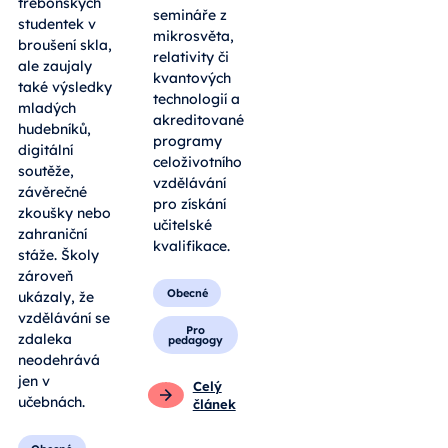
třeboňských
semináře z
studentek v
mikrosvěta,
broušení skla,
relativity či
ale zaujaly
kvantových
také výsledky
technologií a
mladých
akreditované
hudebníků,
programy
digitální
celoživotního
soutěže,
vzdělávání
závěrečné
pro získání
zkoušky nebo
učitelské
zahraniční
kvalifikace.
stáže. Školy
zároveň
Obecné
ukázaly, že
vzdělávání se
Pro
zdaleka
pedagogy
neodehrává
jen v
Celý
učebnách.
článek