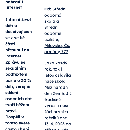
nahradil
internet
Od:
Střední
odborná
Intimní život
škola a
dětí a
Střední
dospívajících
odborné
se z velké
učiliště,
části
Milevsko, Čs.
přesunul na
armády 777
internet.
Zprávu se
Jako každý
sexuálním
rok, tak i
podtextem
letos oslavila
poslalo 30 %
naše škola
dětí, veřejné
Mezinárodní
sdílení
den Země. Již
osobních dat
tradičně
tvoří běžnou
vyrazili naši
praxi.
žáci prvních
Dospělí v
ročníků dne
tomto světě
13. 4. 2026 do
často chybí
přírody, kde