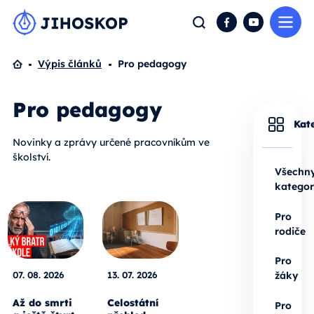
Me
Hledat
Facebook
YouTube
Domů
Výpis článků
Pro pedagogy
Pro pedagogy
Kat
Novinky a zprávy určené pracovníkům ve
školství.
Všechn
kategor
Pro
rodiče
Pro
07. 08. 2026
13. 07. 2026
žáky
Až do smrti
Celostátní
Pro