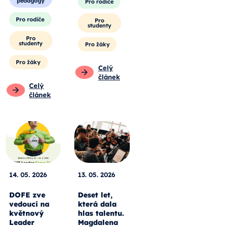
pedagogy
Pro rodiče
Pro rodiče
Pro
studenty
Pro
studenty
Pro žáky
Pro žáky
Celý
článek
Celý
článek
14. 05. 2026
13. 05. 2026
DOFE zve
Deset let,
vedoucí na
která dala
květnový
hlas talentu.
Leader
Magdalena