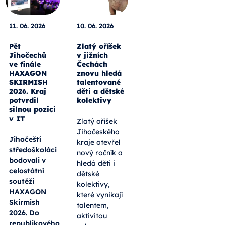
11. 06. 2026
10. 06. 2026
Pět
Zlatý oříšek
Jihočechů
v jižních
ve finále
Čechách
HAXAGON
znovu hledá
SKIRMISH
talentované
2026. Kraj
děti a dětské
potvrdil
kolektivy
silnou pozici
v IT
Zlatý oříšek
Jihočeského
Jihočeští
kraje otevřel
středoškoláci
nový ročník a
bodovali v
hledá děti i
celostátní
dětské
soutěži
kolektivy,
HAXAGON
které vynikají
Skirmish
talentem,
2026. Do
aktivitou
republikového