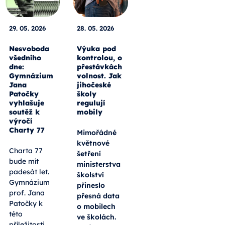
29. 05. 2026
28. 05. 2026
Nesvoboda
Výuka pod
všedního
kontrolou, o
dne:
přestávkách
Gymnázium
volnost. Jak
Jana
jihočeské
Patočky
školy
vyhlašuje
regulují
soutěž k
mobily
výročí
Charty 77
Mimořádné
květnové
Charta 77
šetření
bude mít
ministerstva
padesát let.
školství
Gymnázium
přineslo
prof. Jana
přesná data
Patočky k
o mobilech
této
ve školách.
příležitosti