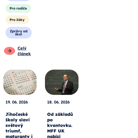
Pro rodiče
Pro žáky
Zprávy od
škol
Celý
článek
19. 06. 2026
18. 06. 2026
Jihočeské
Od základů
školy slaví
po
světový
kvantovku.
triumf,
MFF UK
maturanty i
nabízí