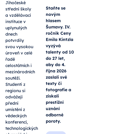
Jihočeské
Staňte se
střední školy
novým
a vzdělávací
hlasem
instituce v
Šumavy. IV.
uplynulých
ročník Ceny
dnech
Emila Kintzla
potvrdily
vyzývá
svou vysokou
talenty od 10
úroveň v celé
do 27 let,
řadě
aby do 4.
celostátních i
října 2026
mezinárodních
zaslali své
soutěží.
texty či
Studenti z
fotografie a
regionu si
získali
odvážejí
prestižní
přední
uznání
umístění z
odborné
vědeckých
poroty.
konferencí,
technologických