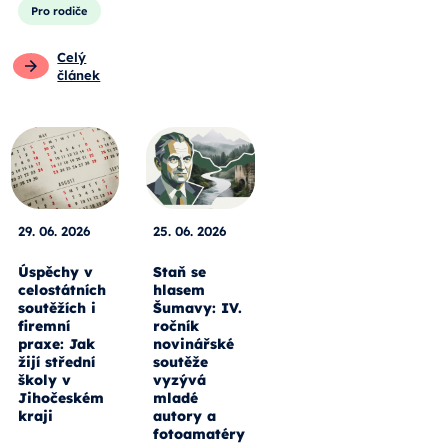
Pro rodiče
Celý
článek
29. 06. 2026
25. 06. 2026
Úspěchy v
Staň se
celostátních
hlasem
soutěžích i
Šumavy: IV.
firemní
ročník
praxe: Jak
novinářské
žijí střední
soutěže
školy v
vyzývá
Jihočeském
mladé
kraji
autory a
fotoamatéry