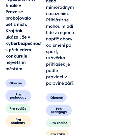
nebo
finále v
mimořádným
Praze se
nasazením.
probojovalo
Přihlásit se
pět z nich.
mohou mladí
Kraj tak
lidé z regionu
ukázal, že v
napříč obory
kyberbezpečnosti
od umění po
s přehledem
sport,
konkuruje i
uzávěrka
největším
přihlášek je
městům.
podle
pravidel v
polovině září.
Obecné
Pro
pedagogy
Obecné
Pro rodiče
Pro
pedagogy
Pro
studenty
Pro rodiče
Pro žáky