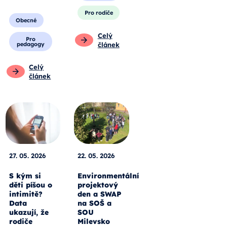
Pro rodiče
Obecné
Celý
Pro
pedagogy
článek
Celý
článek
27. 05. 2026
22. 05. 2026
S kým si
Environmentální
děti píšou o
projektový
intimitě?
den a SWAP
Data
na SOŠ a
ukazují, že
SOU
rodiče
Milevsko