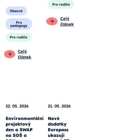
Pro rodiče
Obecné
Celý
Pro
článek
pedagogy
Pro rodiče
Celý
článek
22. 05. 2026
21. 05. 2026
Environmentální
Nové
projektový
dodatky
den a SWAP
Europass
na SOŠ a
ukazují