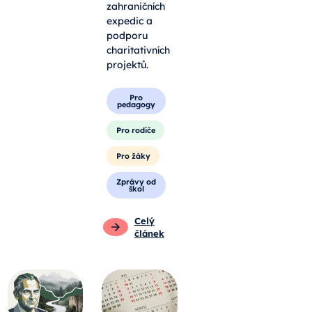
zahraničních
expedic a
podporu
charitativních
projektů.
Pro
pedagogy
Pro rodiče
Pro žáky
Zprávy od
škol
Celý
článek