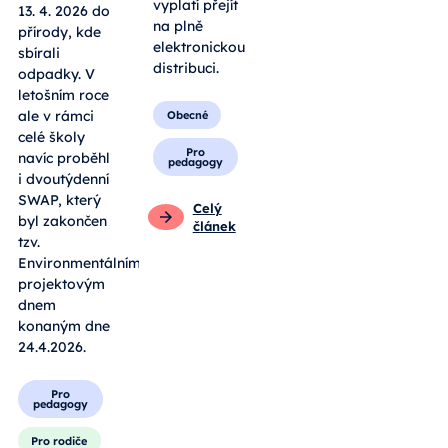
vyplatí přejít
13. 4. 2026 do
na plně
přírody, kde
elektronickou
sbírali
distribuci.
odpadky. V
letošním roce
ale v rámci
Obecné
celé školy
Pro
navíc proběhl
pedagogy
i dvoutýdenní
SWAP, který
Celý
byl zakončen
článek
tzv.
Environmentálním
projektovým
dnem
konaným dne
24.4.2026.
Pro
pedagogy
Pro rodiče