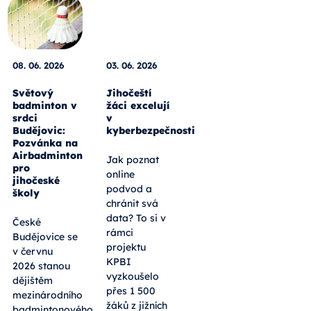
08. 06. 2026
03. 06. 2026
Světový
Jihočeští
badminton v
žáci excelují
srdci
v
Budějovic:
kyberbezpečnosti
Pozvánka na
Airbadminton
Jak poznat
pro
online
jihočeské
podvod a
školy
chránit svá
data? To si v
České
rámci
Budějovice se
projektu
v červnu
KPBI
2026 stanou
vyzkoušelo
dějištěm
přes 1 500
mezinárodního
žáků z jižních
badmintonového