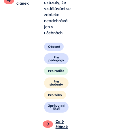
ukázaly, že
článek
vzdělávání se
zdaleka
neodehrává
jen v
učebnách.
Obecné
Pro
pedagogy
Pro rodiče
Pro
studenty
Pro žáky
Zprávy od
škol
Celý
článek