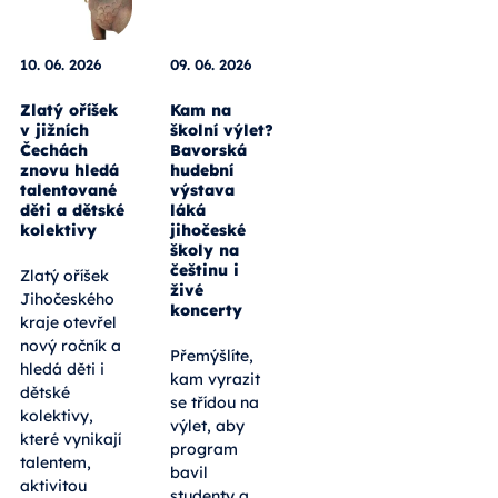
10. 06. 2026
09. 06. 2026
Zlatý oříšek
Kam na
v jižních
školní výlet?
Čechách
Bavorská
znovu hledá
hudební
talentované
výstava
děti a dětské
láká
kolektivy
jihočeské
školy na
češtinu i
Zlatý oříšek
živé
Jihočeského
koncerty
kraje otevřel
nový ročník a
Přemýšlíte,
hledá děti i
kam vyrazit
dětské
se třídou na
kolektivy,
výlet, aby
které vynikají
program
talentem,
bavil
aktivitou
studenty a