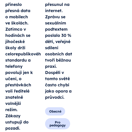
přineslo
přesunul na
přesná data
internet.
o mobilech
Zprávu se
ve školách.
sexuálním
Zatímco v
podtextem
hodinách se
poslalo 30 %
jihočeské
dětí, veřejné
školy drží
sdílení
celorepublikového
osobních dat
standardu a
tvoří běžnou
telefony
praxi.
povolují jen k
Dospělí v
učení, o
tomto světě
přestávkách
často chybí
volí ředitelé
jako opora a
znatelně
průvodci.
volnější
režim.
Obecné
Zákazy
ustupují do
Pro
pedagogy
pozadí.