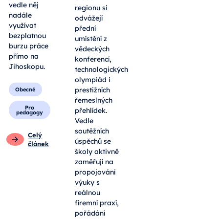
vedle něj
regionu si
nadále
odvážejí
využívat
přední
bezplatnou
umístění z
burzu práce
vědeckých
přímo na
konferencí,
Jihoskopu.
technologických
olympiád i
prestižních
Obecné
řemeslných
Pro
přehlídek.
pedagogy
Vedle
soutěžních
Celý
úspěchů se
článek
školy aktivně
zaměřují na
propojování
výuky s
reálnou
firemní praxí,
pořádání