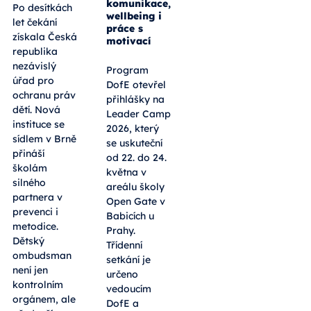
školám?
Tématem
budou
komunikace,
Po desítkách
wellbeing i
let čekání
práce s
získala Česká
motivací
republika
nezávislý
Program
úřad pro
DofE otevřel
ochranu práv
přihlášky na
dětí. Nová
Leader Camp
instituce se
2026, který
sídlem v Brně
se uskuteční
přináší
od 22. do 24.
školám
května v
silného
areálu školy
partnera v
Open Gate v
prevenci i
Babicích u
metodice.
Prahy.
Dětský
Třídenní
ombudsman
setkání je
není jen
určeno