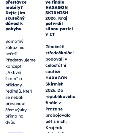
přestávce
ve finále
mobily?
HAXAGON
Dejte jim
SKIRMISH
skutečný
2026. Kraj
důvod k
potvrdil
pohybu
silnou pozici
v IT
Samotný
Jihočeští
zákaz nic
středoškoláci
neřeší.
bodovali v
Představujeme
celostátní
koncept
soutěži
„Aktivní
HAXAGON
škola“ a
Skirmish
příklady
2026. Do
ředitelů, kteří
republikového
se nebáli
finále v
přesunout
Praze se
část výuky
probojovalo
přímo na
pět z nich.
dvůr.
Kraj tak