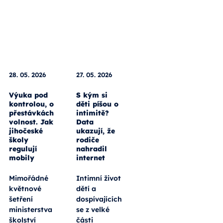
28. 05. 2026
27. 05. 2026
Výuka pod
S kým si
kontrolou, o
děti píšou o
přestávkách
intimitě?
volnost. Jak
Data
jihočeské
ukazují, že
školy
rodiče
regulují
nahradil
mobily
internet
Mimořádné
Intimní život
květnové
dětí a
šetření
dospívajících
ministerstva
se z velké
školství
části