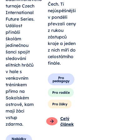
Čech. Ti
turnaje Czech
nejúspěšnější
International
v pondělí
Future Series.
převzali ceny
Událost
z rukou
přináší
zástupců
školám
kraje a jeden
jedinečnou
z nich míří do
šanci spojit
celostátního
sledování
finále.
elitních hráčů
v hale s
venkovním
Pro
pedagogy
tréninkem
přímo na
Pro rodiče
Sokolském
ostrově, kam
Pro žáky
mají žáci
vstup
Celý
zdarma.
článek
Nabídky