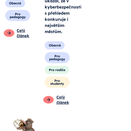
ukázal, že v
Obecné
kyberbezpečnosti
s přehledem
Pro
pedagogy
konkuruje i
největším
Celý
městům.
článek
Obecné
Pro
pedagogy
Pro rodiče
Pro
studenty
Celý
článek