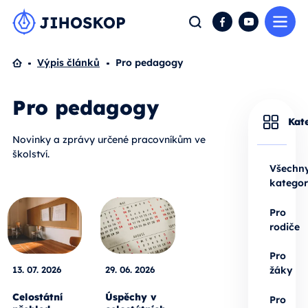
Me
Hledat
Facebook
YouTube
Domů
Výpis článků
Pro pedagogy
Pro pedagogy
Kat
Novinky a zprávy určené pracovníkům ve
školství.
Všechn
kategor
Pro
rodiče
Pro
13. 07. 2026
29. 06. 2026
žáky
Celostátní
Úspěchy v
Pro