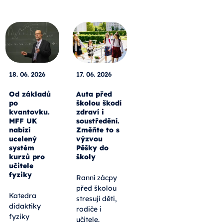
18. 06. 2026
17. 06. 2026
Od základů
Auta před
po
školou škodí
kvantovku.
zdraví i
MFF UK
soustředění.
nabízí
Změňte to s
ucelený
výzvou
systém
Pěšky do
kurzů pro
školy
učitele
fyziky
Ranní zácpy
před školou
Katedra
stresují děti,
didaktiky
rodiče i
fyziky
učitele.