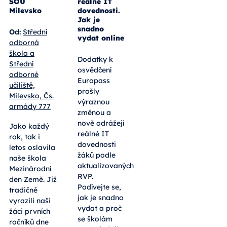
SOU
reálné IT
Milevsko
dovednosti.
Jak je
snadno
Od:
Střední
vydat online
odborná
škola a
Dodatky k
Střední
osvědčení
odborné
Europass
učiliště,
prošly
Milevsko, Čs.
výraznou
armády 777
změnou a
nově odrážejí
Jako každý
reálné IT
rok, tak i
dovednosti
letos oslavila
žáků podle
naše škola
aktualizovaných
Mezinárodní
RVP.
den Země. Již
Podívejte se,
tradičně
jak je snadno
vyrazili naši
vydat a proč
žáci prvních
se školám
ročníků dne