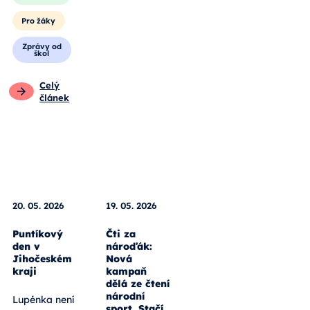
Pro žáky
Zprávy od
škol
Celý
článek
20. 05. 2026
Puntíkový
19. 05. 2026
den v
Jihočeském
Čti za
kraji
nároďák:
Nová
Lupénka není
kampaň