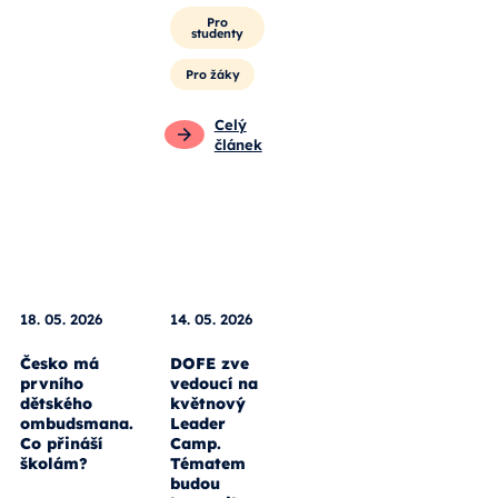
Pro rodiče
Pro
studenty
Pro žáky
Celý
článek
18. 05. 2026
14. 05. 2026
Česko má
DOFE zve
prvního
vedoucí na
dětského
květnový
ombudsmana.
Leader
Co přináší
Camp.