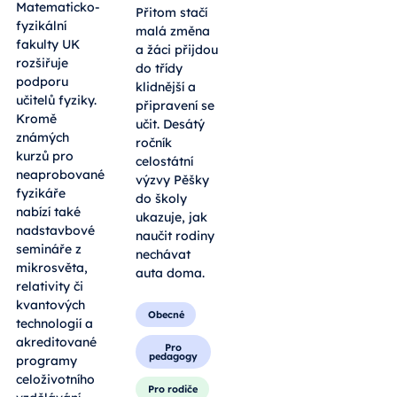
Matematicko-
Přitom stačí
fyzikální
malá změna
fakulty UK
a žáci přijdou
rozšiřuje
do třídy
podporu
klidnější a
učitelů fyziky.
připravení se
Kromě
učit. Desátý
známých
ročník
kurzů pro
celostátní
neaprobované
výzvy Pěšky
fyzikáře
do školy
nabízí také
ukazuje, jak
nadstavbové
naučit rodiny
semináře z
nechávat
mikrosvěta,
auta doma.
relativity či
kvantových
Obecné
technologií a
akreditované
Pro
pedagogy
programy
celoživotního
Pro rodiče