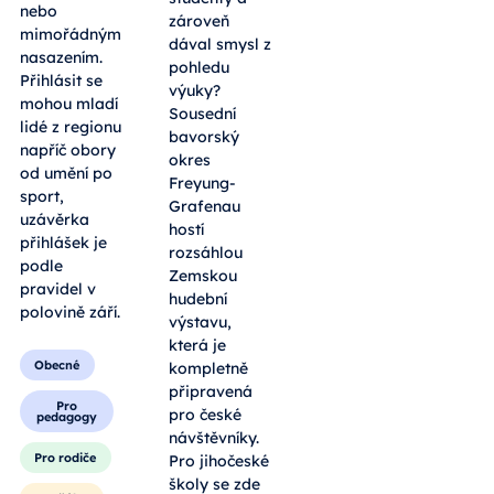
nebo
zároveň
mimořádným
dával smysl z
nasazením.
pohledu
Přihlásit se
výuky?
mohou mladí
Sousední
lidé z regionu
bavorský
napříč obory
okres
od umění po
Freyung-
sport,
Grafenau
uzávěrka
hostí
přihlášek je
rozsáhlou
podle
Zemskou
pravidel v
hudební
polovině září.
výstavu,
která je
Obecné
kompletně
připravená
Pro
pro české
pedagogy
návštěvníky.
Pro rodiče
Pro jihočeské
školy se zde