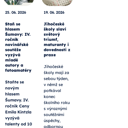
25. 06. 2026
19. 06. 2026
Staň se
Jihočeské
hlasem
školy slaví
Šumavy: IV.
světový
ročník
triumf,
novinářské
maturanty i
soutěže
dovednosti z
vyzývá
praxe
mladé
autory a
Jihočeské
fotoamatéry
školy mají za
sebou týden,
Staňte se
v němž se
novým
potkával
hlasem
konec
Šumavy. IV.
školního roku
ročník Ceny
s výraznými
Emila Kintzla
soutěžními
vyzývá
úspěchy,
talenty od 10
odbornou