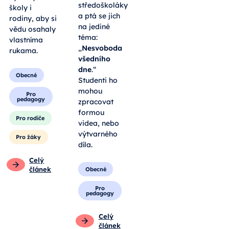
zážitek pro
středoškoláky
všechny
a ptá se jich
generace.
na jediné
Jubilejní
téma:
ročník
„
Nesvoboda
výstavy láká
všedního
školy i
dne
.“
rodiny, aby si
Studenti ho
vědu osahaly
mohou
vlastníma
zpracovat
rukama.
formou
videa, nebo
Obecné
výtvarného
díla.
Pro
pedagogy
Obecné
Pro rodiče
Pro
pedagogy
Pro žáky
Celý
Celý
článek
článek