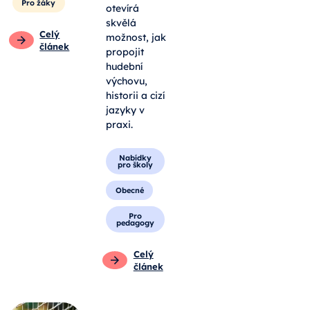
Pro žáky
otevírá
skvělá
Celý
možnost, jak
článek
propojit
hudební
výchovu,
historii a cizí
jazyky v
praxi.
Nabídky
pro školy
Obecné
Pro
pedagogy
Celý
článek