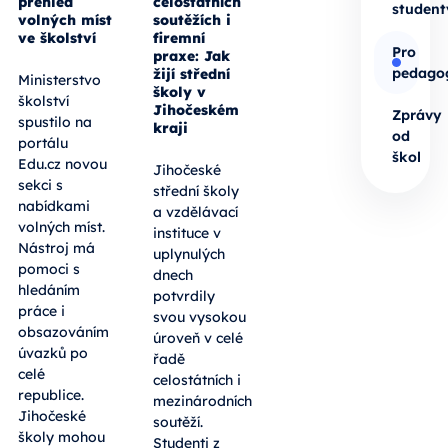
přehled
celostátních
student
volných míst
soutěžích i
ve školství
firemní
Pro
praxe: Jak
pedago
žijí střední
Ministerstvo
školy v
školství
Jihočeském
Zprávy
spustilo na
kraji
od
portálu
škol
Edu.cz novou
Jihočeské
sekci s
střední školy
nabídkami
a vzdělávací
volných míst.
instituce v
Nástroj má
uplynulých
pomoci s
dnech
hledáním
potvrdily
práce i
svou vysokou
obsazováním
úroveň v celé
úvazků po
řadě
celé
celostátních i
republice.
mezinárodních
Jihočeské
soutěží.
školy mohou
Studenti z