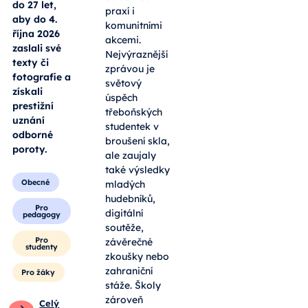
do 27 let,
praxí i
aby do 4.
komunitními
října 2026
akcemi.
zaslali své
Nejvýraznější
texty či
zprávou je
fotografie a
světový
získali
úspěch
prestižní
třeboňských
uznání
studentek v
odborné
broušení skla,
poroty.
ale zaujaly
také výsledky
Obecné
mladých
hudebníků,
Pro
digitální
pedagogy
soutěže,
Pro
závěrečné
studenty
zkoušky nebo
zahraniční
Pro žáky
stáže. Školy
zároveň
Celý