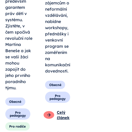
kontrolním
vedoucím
orgánem, ale
DofE a
především
zájemcům o
garantem
neformální
práv dětí v
vzdělávání,
systému.
nabídne
Zjistěte, v
workshopy,
čem spočívá
přednášky i
revoluční role
venkovní
Martina
program se
Beneše a jak
zaměřením
se vaši žáci
na
mohou
komunikační
zapojit do
dovednosti.
jeho prvního
poradního
Obecné
týmu.
Pro
pedagogy
Obecné
Celý
Pro
pedagogy
článek