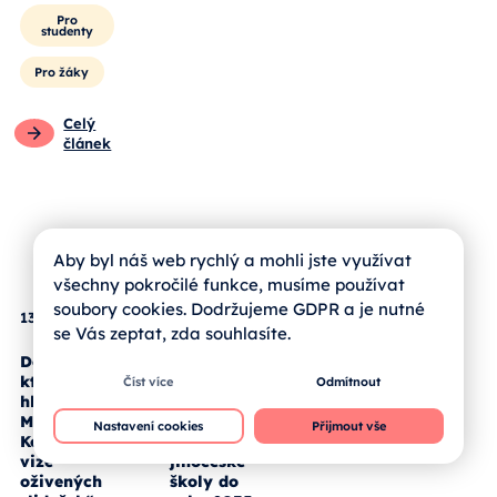
Pro rodiče
Pro
studenty
Pro žáky
Celý
článek
Aby byl náš web rychlý a mohli jste využívat
všechny pokročilé funkce, musíme používat
soubory cookies. Dodržujeme GDPR a je nutné
se Vás zeptat, zda souhlasíte.
13. 05. 2026
12. 05. 2026
Číst více
Odmítnout
Deset let,
Méně dětí ve
Nastavení cookies
Přijmout vše
která dala
třídách. Jak
hlas talentu.
demografický
Magdalena
propad
Kožená a její
změní