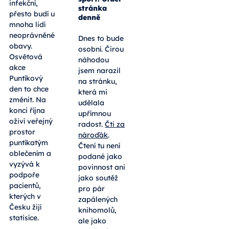
dělá ze čtení
infekční,
národní
přesto budí u
sport. Stačí
mnoha lidí
stránka
neoprávněné
denně
obavy.
Osvětová
Dnes to bude
akce
osobní. Čirou
Puntíkový
náhodou
den to chce
jsem narazil
změnit. Na
na stránku,
konci října
která mi
oživí veřejný
udělala
prostor
upřímnou
puntíkatým
radost.
Čti za
oblečením a
nároďák
.
vyzývá k
Čtení tu není
podpoře
podané jako
pacientů,
povinnost ani
kterých v
jako soutěž
Česku žijí
pro pár
statisíce.
zapálených