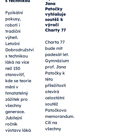
Budoucnost
Jana
jihočeského
Patočky
technického
vyhlašuje
vzdělávání:
soutěž k
10. ročník
výročí
Dobrodružství
Charty 77
s technikou
Charta 77
Fyzikální
bude mít
pokusy,
padesát let.
roboti i
Gymnázium
tradiční
prof. Jana
výheň.
Patočky k
Letošní
této
Dobrodružství
příležitosti
s technikou
otevírá
láká na více
celostátní
než 150
soutěž
stanovišť,
Patočkovo
kde se teorie
memorandum.
mění v
Cílí na
hmatatelný
všechny