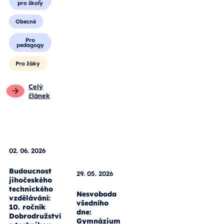
pro školy
Obecné
Pro
pedagogy
Pro žáky
Celý
článek
29. 05. 2026
Nesvoboda
všedního
02. 06. 2026
dne:
Gymnázium