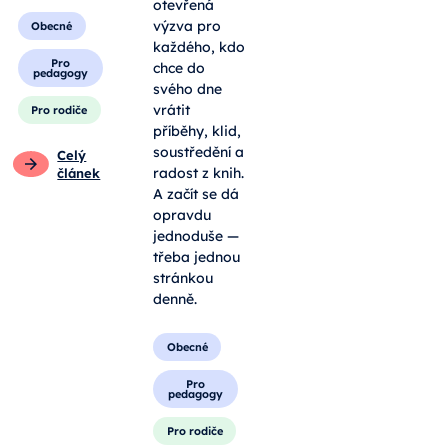
knihomolů,
Obecné
ale jako
otevřená
Pro
výzva pro
pedagogy
každého, kdo
Pro rodiče
chce do
svého dne
vrátit
Celý
článek
příběhy, klid,
soustředění a
radost z knih.
A začít se dá
opravdu
jednoduše —
třeba jednou
stránkou
denně.
Obecné
Pro
pedagogy