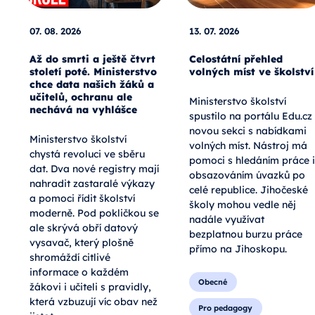
07. 08. 2026
13. 07. 2026
Až do smrti a ještě čtvrt
Celostátní přehled
století poté. Ministerstvo
volných míst ve školství
chce data našich žáků a
učitelů, ochranu ale
Ministerstvo školství
nechává na vyhlášce
spustilo na portálu Edu.cz
novou sekci s nabídkami
Ministerstvo školství
volných míst. Nástroj má
chystá revoluci ve sběru
pomoci s hledáním práce i
dat. Dva nové registry mají
obsazováním úvazků po
nahradit zastaralé výkazy
celé republice. Jihočeské
a pomoci řídit školství
školy mohou vedle něj
moderně. Pod pokličkou se
nadále využívat
ale skrývá obří datový
bezplatnou burzu práce
vysavač, který plošně
přímo na Jihoskopu.
shromáždí citlivé
informace o každém
Obecné
žákovi i učiteli s pravidly,
která vzbuzují víc obav než
Pro pedagogy