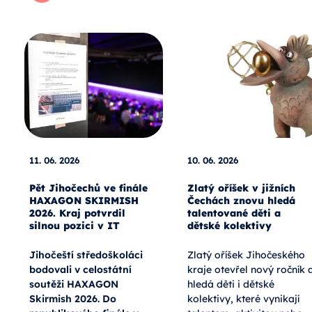
11. 06. 2026
10. 06. 2026
Pět Jihočechů ve finále
Zlatý oříšek v jižních
HAXAGON SKIRMISH
Čechách znovu hledá
2026. Kraj potvrdil
talentované děti a
silnou pozici v IT
dětské kolektivy
Jihočeští středoškoláci
Zlatý oříšek Jihočeského
bodovali v celostátní
kraje otevřel nový ročník 
soutěži HAXAGON
hledá děti i dětské
Skirmish 2026. Do
kolektivy, které vynikají