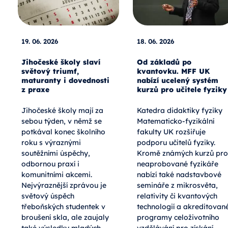
19. 06. 2026
18. 06. 2026
Jihočeské školy slaví
Od základů po
světový triumf,
kvantovku. MFF UK
maturanty i dovednosti
nabízí ucelený systém
z praxe
kurzů pro učitele fyziky
Jihočeské školy mají za
Katedra didaktiky fyziky
sebou týden, v němž se
Matematicko-fyzikální
potkával konec školního
fakulty UK rozšiřuje
roku s výraznými
podporu učitelů fyziky.
soutěžními úspěchy,
Kromě známých kurzů pro
odbornou praxí i
neaprobované fyzikáře
komunitními akcemi.
nabízí také nadstavbové
Nejvýraznější zprávou je
semináře z mikrosvěta,
světový úspěch
relativity či kvantových
třeboňských studentek v
technologií a akreditovan
broušení skla, ale zaujaly
programy celoživotního