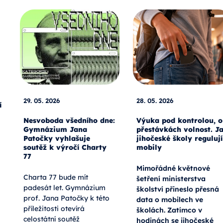
29. 05. 2026
28. 05. 2026
í
Nesvoboda všedního dne:
Výuka pod kontrolou, o
Gymnázium Jana
přestávkách volnost. J
Patočky vyhlašuje
jihočeské školy regulují
soutěž k výročí Charty
mobily
77
Mimořádné květnové
Charta 77 bude mít
šetření ministerstva
padesát let. Gymnázium
školství přineslo přesná
prof. Jana Patočky k této
data o mobilech ve
příležitosti otevírá
školách. Zatímco v
celostátní soutěž