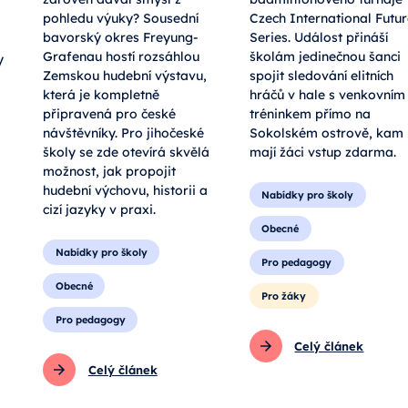
zároveň dával smysl z
badmintonového turnaje
pohledu výuky? Sousední
Czech International Futu
bavorský okres Freyung-
Series. Událost přináší
Grafenau hostí rozsáhlou
školám jedinečnou šanci
y
Zemskou hudební výstavu,
spojit sledování elitních
která je kompletně
hráčů v hale s venkovním
připravená pro české
tréninkem přímo na
návštěvníky. Pro jihočeské
Sokolském ostrově, kam
školy se zde otevírá skvělá
mají žáci vstup zdarma.
možnost, jak propojit
hudební výchovu, historii a
Nabídky pro školy
cizí jazyky v praxi.
Obecné
Nabídky pro školy
Pro pedagogy
Obecné
Pro žáky
Pro pedagogy
Celý článek
Celý článek