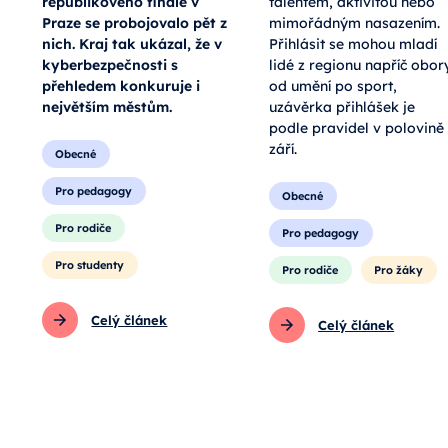
republikového finále v
talentem, aktivitou nebo
Praze se probojovalo pět z
mimořádným nasazením.
nich. Kraj tak ukázal, že v
Přihlásit se mohou mladí
kyberbezpečnosti s
lidé z regionu napříč obor
přehledem konkuruje i
od umění po sport,
největším městům.
uzávěrka přihlášek je
podle pravidel v polovině
září.
Obecné
Pro pedagogy
Obecné
Pro rodiče
Pro pedagogy
Pro studenty
Pro rodiče
Pro žáky
Celý článek
Celý článek