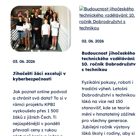
02. 06. 2026
Budoucnost jihočeského
technického vzdělávání:
03. 06. 2026
10. ročník Dobrodružstv
s technikou
Jihočeští žáci excelují v
kyberbezpečnosti
Fyzikální pokusy, roboti i
tradiční výheň. Letošní
Jak poznat online podvod
Dobrodružství s technikou
a chránit svá data? To si v
láká na více než 150
rámci projektu KPBI
stanovišť, kde se teorie
vyzkoušelo přes 1 500
mění v hmatatelný zážitek
žáků z jižních Čech. Ti
pro všechny generace.
nejúspěšnější v pondělí
Jubilejní ročník výstavy
převzali ceny z rukou
láká školy i rodiny, aby si