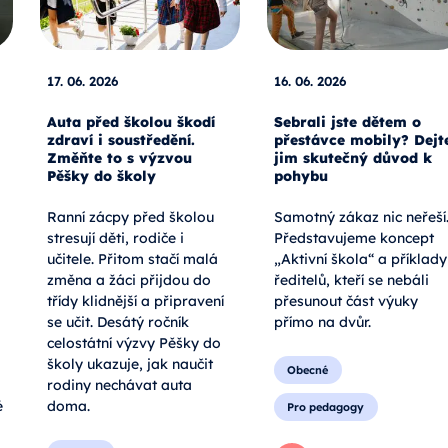
17. 06. 2026
16. 06. 2026
Auta před školou škodí
Sebrali jste dětem o
zdraví i soustředění.
přestávce mobily? Dejt
Změňte to s výzvou
jim skutečný důvod k
Pěšky do školy
pohybu
Ranní zácpy před školou
Samotný zákaz nic neřeší
stresují děti, rodiče i
Představujeme koncept
učitele. Přitom stačí malá
„Aktivní škola“ a příklady
změna a žáci přijdou do
ředitelů, kteří se nebáli
třídy klidnější a připravení
přesunout část výuky
se učit. Desátý ročník
přímo na dvůr.
celostátní výzvy Pěšky do
školy ukazuje, jak naučit
Obecné
rodiny nechávat auta
é
doma.
Pro pedagogy