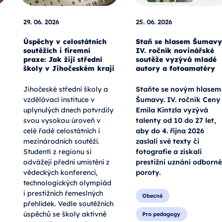
29. 06. 2026
25. 06. 2026
Úspěchy v celostátních
Staň se hlasem Šumavy
soutěžích i firemní
IV. ročník novinářské
praxe: Jak žijí střední
soutěže vyzývá mladé
školy v Jihočeském kraji
autory a fotoamatéry
Jihočeské střední školy a
Staňte se novým hlasem
vzdělávací instituce v
Šumavy. IV. ročník Ceny
uplynulých dnech potvrdily
Emila Kintzla vyzývá
svou vysokou úroveň v
talenty od 10 do 27 let,
celé řadě celostátních i
aby do 4. října 2026
mezinárodních soutěží.
zaslali své texty či
Studenti z regionu si
fotografie a získali
odvážejí přední umístění z
prestižní uznání odborné
vědeckých konferencí,
poroty.
technologických olympiád
i prestižních řemeslných
Obecné
přehlídek. Vedle soutěžních
úspěchů se školy aktivně
Pro pedagogy