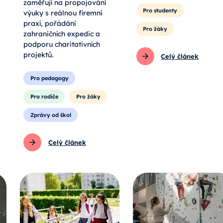
zaměřují na propojování
Pro studenty
výuky s reálnou firemní
praxí, pořádání
Pro žáky
zahraničních expedic a
podporu charitativních
projektů.
Celý článek
Pro pedagogy
Pro rodiče
Pro žáky
Zprávy od škol
Celý článek