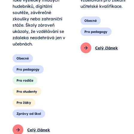
také výsledky mladých
vzdělávání pro získání
hudebníků, digitální
učitelské kvalifikace.
soutěže, závěrečné
zkoušky nebo zahraniční
Obecné
stáže. Školy zároveň
ukázaly, že vzdělávání se
Pro pedagogy
zdaleka neodehrává jen v
učebnách.
Celý článek
Obecné
Pro pedagogy
Pro rodiče
Pro studenty
Pro žáky
Zprávy od škol
Celý článek