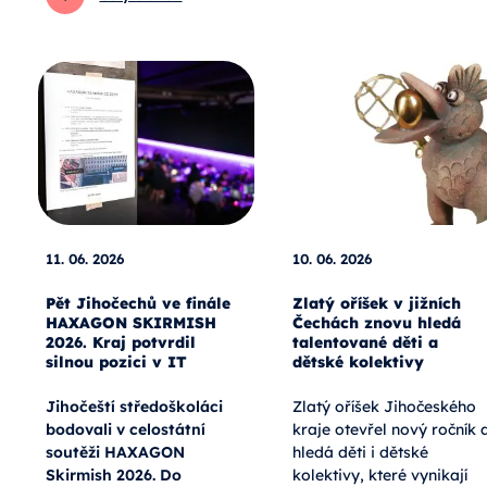
11. 06. 2026
10. 06. 2026
Pět Jihočechů ve finále
Zlatý oříšek v jižních
HAXAGON SKIRMISH
Čechách znovu hledá
2026. Kraj potvrdil
talentované děti a
silnou pozici v IT
dětské kolektivy
Jihočeští středoškoláci
Zlatý oříšek Jihočeského
bodovali v celostátní
kraje otevřel nový ročník 
soutěži HAXAGON
hledá děti i dětské
Skirmish 2026. Do
kolektivy, které vynikají