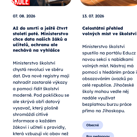
07. 08. 2026
13. 07. 2026
Až do smrti a ještě čtvrt
Celostátní přehled
století poté. Ministerstvo
volných míst ve školství
chce data našich žáků a
učitelů, ochranu ale
Ministerstvo školství
nechává na vyhlášce
spustilo na portálu Edu.cz
novou sekci s nabídkami
Ministerstvo školství
volných míst. Nástroj má
chystá revoluci ve sběru
pomoci s hledáním práce i
dat. Dva nové registry mají
obsazováním úvazků po
nahradit zastaralé výkazy
celé republice. Jihočeské
a pomoci řídit školství
školy mohou vedle něj
moderně. Pod pokličkou se
nadále využívat
ale skrývá obří datový
bezplatnou burzu práce
vysavač, který plošně
přímo na Jihoskopu.
shromáždí citlivé
informace o každém
Obecné
žákovi i učiteli s pravidly,
která vzbuzují víc obav než
Pro pedagogy