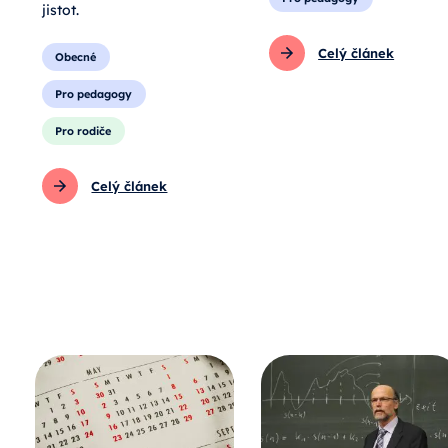
jistot.
Celý článek
Obecné
Pro pedagogy
Pro rodiče
Celý článek