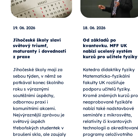
19. 06. 2026
18. 06. 2026
Jihočeské školy slaví
Od základů po
světový triumf,
kvantovku. MFF UK
maturanty i dovednosti
nabízí ucelený systém
z praxe
kurzů pro učitele fyziky
Jihočeské školy mají za
Katedra didaktiky fyziky
sebou týden, v němž se
Matematicko-fyzikální
potkával konec školního
fakulty UK rozšiřuje
roku s výraznými
podporu učitelů fyziky.
soutěžními úspěchy,
Kromě známých kurzů pro
odbornou praxí i
neaprobované fyzikáře
komunitními akcemi.
nabízí také nadstavbové
Nejvýraznější zprávou je
semináře z mikrosvěta,
světový úspěch
relativity či kvantových
třeboňských studentek v
technologií a akreditovan
broušení skla, ale zaujaly
programy celoživotního