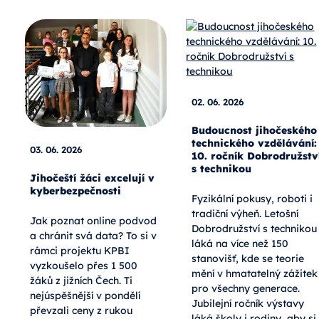
02. 06. 2026
Budoucnost jihočeského
technického vzdělávání:
03. 06. 2026
10. ročník Dobrodružstv
s technikou
Jihočeští žáci excelují v
kyberbezpečnosti
Fyzikální pokusy, roboti i
tradiční výheň. Letošní
Jak poznat online podvod
Dobrodružství s technikou
a chránit svá data? To si v
láká na více než 150
rámci projektu KPBI
stanovišť, kde se teorie
vyzkoušelo přes 1 500
mění v hmatatelný zážitek
žáků z jižních Čech. Ti
pro všechny generace.
nejúspěšnější v pondělí
Jubilejní ročník výstavy
převzali ceny z rukou
láká školy i rodiny, aby si