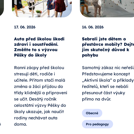
17. 06. 2026
16. 06. 2026
Auta před školou škodí
Sebrali jste dětem o
zdraví i soustředění.
přestávce mobily? Dejt
Změňte to s výzvou
jim skutečný důvod k
Pěšky do školy
pohybu
Ranní zácpy před školou
Samotný zákaz nic neřeší
stresují děti, rodiče i
Představujeme koncept
učitele. Přitom stačí malá
„Aktivní škola“ a příklady
změna a žáci přijdou do
ředitelů, kteří se nebáli
třídy klidnější a připravení
přesunout část výuky
se učit. Desátý ročník
přímo na dvůr.
celostátní výzvy Pěšky do
školy ukazuje, jak naučit
Obecné
rodiny nechávat auta
é
doma.
Pro pedagogy