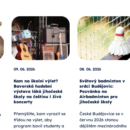
09. 06. 2026
08. 06. 2026
Kam na školní výlet?
Světový badminton v
Bavorská hudební
srdci Budějovic:
výstava láká jihočeské
Pozvánka na
školy na češtinu i živé
Airbadminton pro
koncerty
jihočeské školy
Přemýšlíte, kam vyrazit se
České Budějovice se v
a
třídou na výlet, aby
červnu 2026 stanou
program bavil studenty a
dějištěm mezinárodního