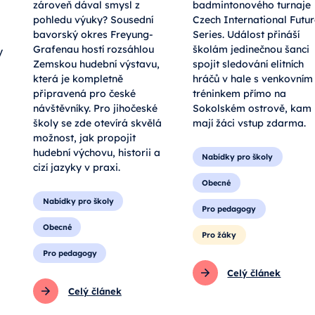
zároveň dával smysl z
badmintonového turnaje
pohledu výuky? Sousední
Czech International Futu
bavorský okres Freyung-
Series. Událost přináší
Grafenau hostí rozsáhlou
školám jedinečnou šanci
y
Zemskou hudební výstavu,
spojit sledování elitních
která je kompletně
hráčů v hale s venkovním
připravená pro české
tréninkem přímo na
návštěvníky. Pro jihočeské
Sokolském ostrově, kam
školy se zde otevírá skvělá
mají žáci vstup zdarma.
možnost, jak propojit
hudební výchovu, historii a
Nabídky pro školy
cizí jazyky v praxi.
Obecné
Nabídky pro školy
Pro pedagogy
Obecné
Pro žáky
Pro pedagogy
Celý článek
Celý článek