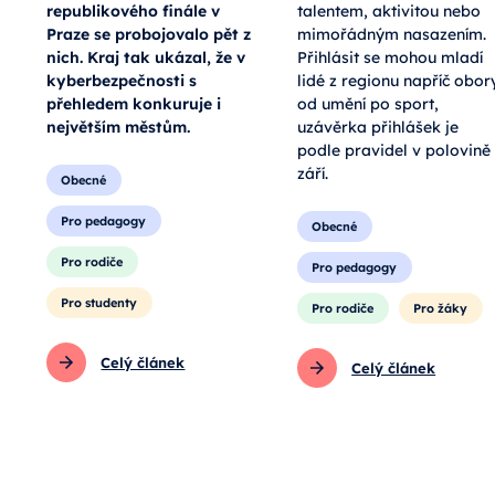
republikového finále v
talentem, aktivitou nebo
Praze se probojovalo pět z
mimořádným nasazením.
nich. Kraj tak ukázal, že v
Přihlásit se mohou mladí
kyberbezpečnosti s
lidé z regionu napříč obor
přehledem konkuruje i
od umění po sport,
největším městům.
uzávěrka přihlášek je
podle pravidel v polovině
září.
Obecné
Pro pedagogy
Obecné
Pro rodiče
Pro pedagogy
Pro studenty
Pro rodiče
Pro žáky
Celý článek
Celý článek