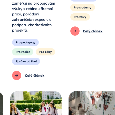
zaměřují na propojování
Pro studenty
výuky s reálnou firemní
praxí, pořádání
Pro žáky
zahraničních expedic a
podporu charitativních
projektů.
Celý článek
Pro pedagogy
Pro rodiče
Pro žáky
Zprávy od škol
Celý článek