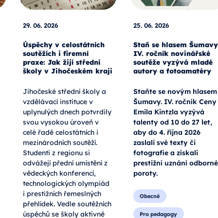
29. 06. 2026
25. 06. 2026
Úspěchy v celostátních
Staň se hlasem Šumavy
soutěžích i firemní
IV. ročník novinářské
praxe: Jak žijí střední
soutěže vyzývá mladé
školy v Jihočeském kraji
autory a fotoamatéry
Jihočeské střední školy a
Staňte se novým hlasem
vzdělávací instituce v
Šumavy. IV. ročník Ceny
uplynulých dnech potvrdily
Emila Kintzla vyzývá
svou vysokou úroveň v
talenty od 10 do 27 let,
celé řadě celostátních i
aby do 4. října 2026
mezinárodních soutěží.
zaslali své texty či
Studenti z regionu si
fotografie a získali
odvážejí přední umístění z
prestižní uznání odborné
vědeckých konferencí,
poroty.
technologických olympiád
i prestižních řemeslných
Obecné
přehlídek. Vedle soutěžních
úspěchů se školy aktivně
Pro pedagogy