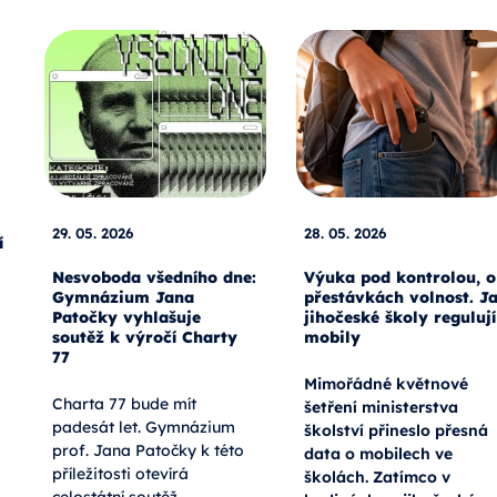
29. 05. 2026
28. 05. 2026
í
Nesvoboda všedního dne:
Výuka pod kontrolou, o
Gymnázium Jana
přestávkách volnost. J
Patočky vyhlašuje
jihočeské školy regulují
soutěž k výročí Charty
mobily
77
Mimořádné květnové
Charta 77 bude mít
šetření ministerstva
padesát let. Gymnázium
školství přineslo přesná
prof. Jana Patočky k této
data o mobilech ve
příležitosti otevírá
školách. Zatímco v
celostátní soutěž