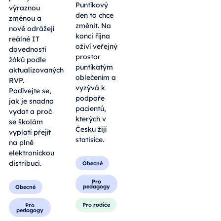
vydat online
mnoha lidí
neoprávněné
Dodatky k
obavy.
osvědčení
Osvětová
Europass
akce
prošly
Puntíkový
výraznou
den to chce
změnou a
změnit. Na
nově odrážejí
konci října
reálné IT
oživí veřejný
dovednosti
prostor
žáků podle
puntíkatým
aktualizovaných
oblečením a
RVP.
vyzývá k
Podívejte se,
podpoře
jak je snadno
pacientů,
vydat a proč
kterých v
se školám
Česku žijí
vyplatí přejít
statisíce.
na plně
elektronickou
distribuci.
Obecné