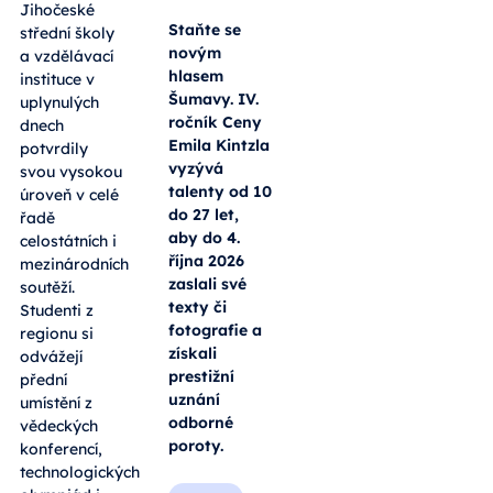
Jihočeské
Staňte se
střední školy
novým
a vzdělávací
hlasem
instituce v
Šumavy. IV.
uplynulých
ročník Ceny
dnech
Emila Kintzla
potvrdily
vyzývá
svou vysokou
talenty od 10
úroveň v celé
do 27 let,
řadě
aby do 4.
celostátních i
října 2026
mezinárodních
zaslali své
soutěží.
texty či
Studenti z
fotografie a
regionu si
získali
odvážejí
prestižní
přední
uznání
umístění z
odborné
vědeckých
poroty.
konferencí,
technologických