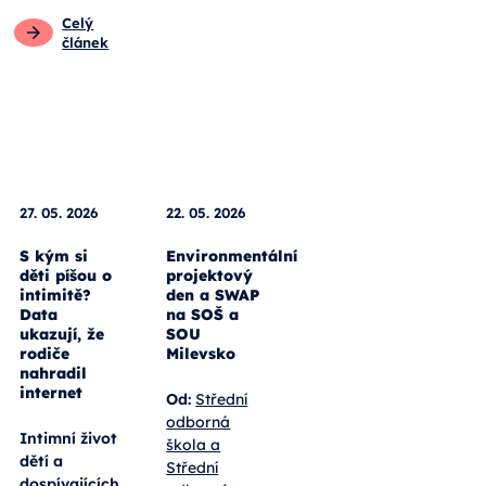
Pro rodiče
Obecné
Celý
Pro
pedagogy
článek
Celý
článek
27. 05. 2026
22. 05. 2026
S kým si
Environmentální
děti píšou o
projektový
intimitě?
den a SWAP
Data
na SOŠ a
ukazují, že
SOU
rodiče
Milevsko