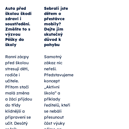
Auta před
Sebrali jste
školou škodí
dětem o
zdraví i
přestávce
soustředění.
mobily?
Změňte to s
Dejte jim
výzvou
skutečný
Pěšky do
důvod k
školy
pohybu
Ranní zácpy
Samotný
před školou
zákaz nic
stresují děti,
neřeší.
rodiče i
Představujeme
učitele.
koncept
Přitom stačí
„Aktivní
malá změna
škola“ a
a žáci přijdou
příklady
do třídy
ředitelů, kteří
klidnější a
se nebáli
připravení se
přesunout
učit. Desátý
část výuky