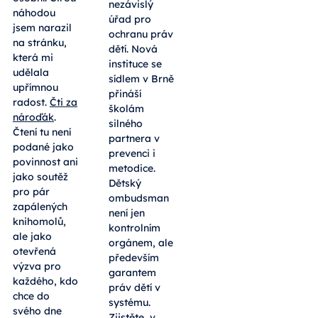
dělá ze čtení
Po desítkách
národní
sport. Stačí
let čekání
stránka
získala Česká
denně
republika
nezávislý
Dnes to bude
úřad pro
osobní. Čirou
ochranu práv
náhodou
dětí. Nová
jsem narazil
instituce se
na stránku,
sídlem v Brně
která mi
přináší
udělala
školám
upřímnou
silného
radost.
Čti za
partnera v
nároďák
.
prevenci i
Čtení tu není
metodice.
podané jako
Dětský
povinnost ani
ombudsman
jako soutěž
není jen
pro pár
kontrolním
zapálených