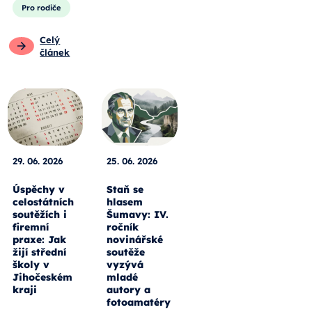
Pro rodiče
Celý
článek
29. 06. 2026
25. 06. 2026
Úspěchy v
Staň se
celostátních
hlasem
soutěžích i
Šumavy: IV.
firemní
ročník
praxe: Jak
novinářské
žijí střední
soutěže
školy v
vyzývá
Jihočeském
mladé
kraji
autory a
fotoamatéry