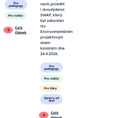
jako opora a
sbírali
průvodci.
odpadky. V
letošním roce
ale v rámci
Obecné
celé školy
Pro
navíc proběhl
pedagogy
i dvoutýdenní
SWAP, který
Pro rodiče
byl zakončen
tzv.
Celý
Environmentálním
článek
projektovým
dnem
konaným dne
24.4.2026.
Pro
pedagogy
Pro rodiče
Pro žáky