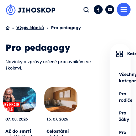
Me
Hledat
Facebook
YouTube
Domů
Výpis článků
Pro pedagogy
Pro pedagogy
Kat
Novinky a zprávy určené pracovníkům ve
školství.
Všechn
kategor
Pro
rodiče
Pro
07. 08. 2026
13. 07. 2026
žáky
Až do smrti
Celostátní
Pro