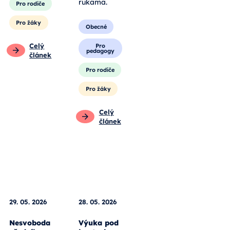
Pro rodiče
výstavy láká
školy i
Pro žáky
rodiny, aby si
vědu osahaly
Celý
vlastníma
článek
rukama.
Obecné
Pro
pedagogy
Pro rodiče
Pro žáky
Celý
článek