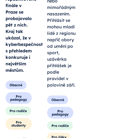
nebo
finále v
mimořádným
Praze se
nasazením.
probojovalo
Přihlásit se
pět z nich.
mohou mladí
Kraj tak
lidé z regionu
ukázal, že v
napříč obory
kyberbezpečnosti
od umění po
s přehledem
sport,
konkuruje i
uzávěrka
největším
přihlášek je
městům.
podle
pravidel v
polovině září.
Obecné
Pro
pedagogy
Obecné
Pro rodiče
Pro
pedagogy
Pro
studenty
Pro rodiče
Pro žáky