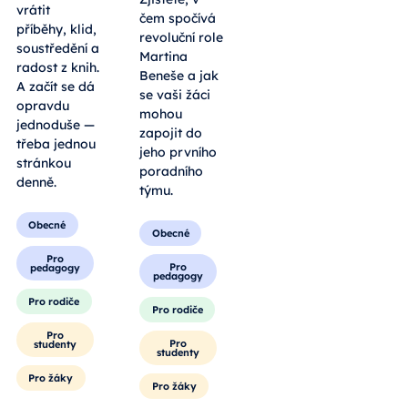
orgánem, ale
knihomolů,
především
ale jako
garantem
otevřená
práv dětí v
výzva pro
systému.
každého, kdo
Zjistěte, v
chce do
čem spočívá
svého dne
revoluční role
vrátit
Martina
příběhy, klid,
Beneše a jak
soustředění a
se vaši žáci
radost z knih.
mohou
A začít se dá
zapojit do
opravdu
jeho prvního
jednoduše —
poradního
třeba jednou
týmu.
stránkou
denně.
Obecné
Obecné
Pro
pedagogy
Pro