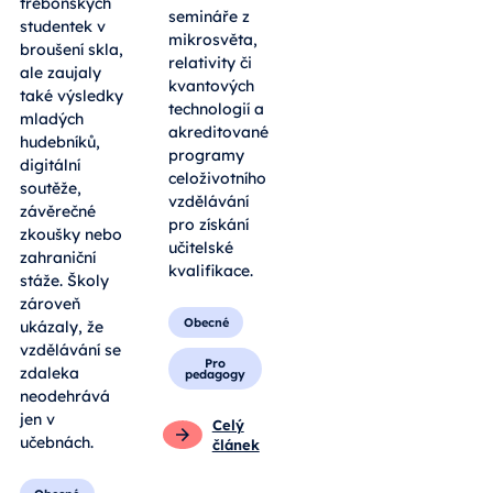
třeboňských
semináře z
studentek v
mikrosvěta,
broušení skla,
relativity či
ale zaujaly
kvantových
také výsledky
technologií a
mladých
akreditované
hudebníků,
programy
digitální
celoživotního
soutěže,
vzdělávání
závěrečné
pro získání
zkoušky nebo
učitelské
zahraniční
kvalifikace.
stáže. Školy
zároveň
Obecné
ukázaly, že
vzdělávání se
Pro
zdaleka
pedagogy
neodehrává
jen v
Celý
učebnách.
článek