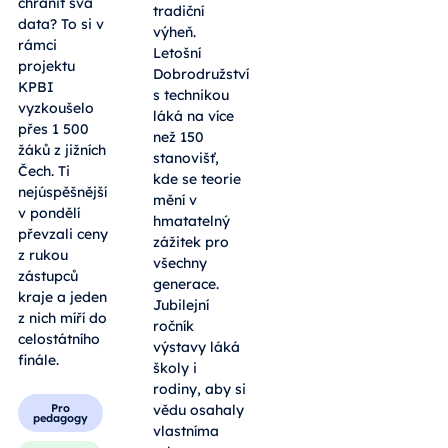
chránit svá
s technikou
data? To si v
rámci
Fyzikální
projektu
pokusy,
KPBI
roboti i
vyzkoušelo
tradiční
přes 1 500
výheň.
žáků z jižních
Letošní
Čech. Ti
Dobrodružství
nejúspěšnější
s technikou
v pondělí
láká na více
převzali ceny
než 150
z rukou
stanovišť,
zástupců
kde se teorie
kraje a jeden
mění v
z nich míří do
hmatatelný
celostátního
zážitek pro
finále.
všechny
generace.
Pro
Jubilejní
pedagogy
ročník