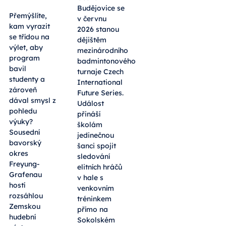
Budějovice se
Přemýšlíte,
v červnu
kam vyrazit
2026 stanou
se třídou na
dějištěm
výlet, aby
mezinárodního
program
badmintonového
bavil
turnaje Czech
studenty a
International
zároveň
Future Series.
dával smysl z
Událost
pohledu
přináší
výuky?
školám
Sousední
jedinečnou
bavorský
šanci spojit
okres
sledování
Freyung-
elitních hráčů
Grafenau
v hale s
hostí
venkovním
rozsáhlou
tréninkem
Zemskou
přímo na
hudební
Sokolském