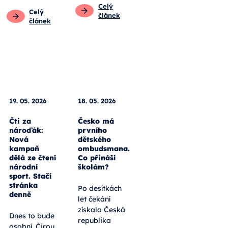
Pro
pedagogy
Obecné
Pro rodiče
Pro
pedagogy
Celý
Celý
článek
článek
18. 05. 2026
Česko má
19. 05. 2026
prvního
dětského
Čti za
ombudsmana.
nároďák:
Co přináší
Nová
školám?
kampaň