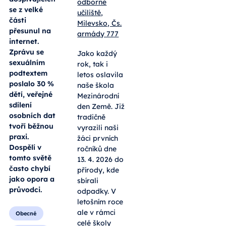
nahradil
internet
Od:
Střední
odborná
Intimní život
škola a
dětí a
Střední
dospívajících
odborné
se z velké
učiliště,
části
Milevsko, Čs.
přesunul na
armády 777
internet.
Zprávu se
Jako každý
sexuálním
rok, tak i
podtextem
letos oslavila
poslalo 30 %
naše škola
dětí, veřejné
Mezinárodní
sdílení
den Země. Již
osobních dat
tradičně
tvoří běžnou
vyrazili naši
praxi.
žáci prvních
Dospělí v
ročníků dne
tomto světě
13. 4. 2026 do
často chybí
přírody, kde