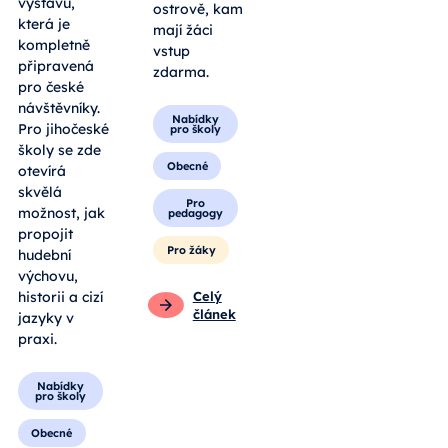
výstavu,
ostrově, kam
která je
mají žáci
kompletně
vstup
připravená
zdarma.
pro české
návštěvníky.
Nabídky
Pro jihočeské
pro školy
školy se zde
Obecné
otevírá
skvělá
Pro
možnost, jak
pedagogy
propojit
Pro žáky
hudební
výchovu,
historii a cizí
Celý
článek
jazyky v
praxi.
Nabídky
pro školy
Obecné