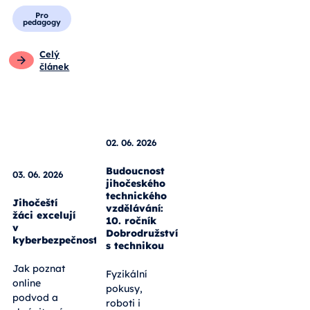
Pro
pedagogy
Celý
článek
03. 06. 2026
Jihočeští
žáci excelují
02. 06. 2026
v
kyberbezpečnosti
Budoucnost
jihočeského
Jak poznat
technického
online
vzdělávání:
10. ročník
podvod a
Dobrodružství