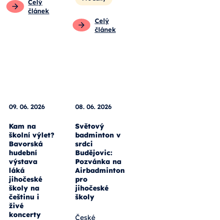
Celý
článek
Celý
článek
09. 06. 2026
08. 06. 2026
Kam na
Světový
školní výlet?
badminton v
Bavorská
srdci
hudební
Budějovic:
výstava
Pozvánka na
láká
Airbadminton
jihočeské
pro
školy na
jihočeské
češtinu i
školy
živé
koncerty
České