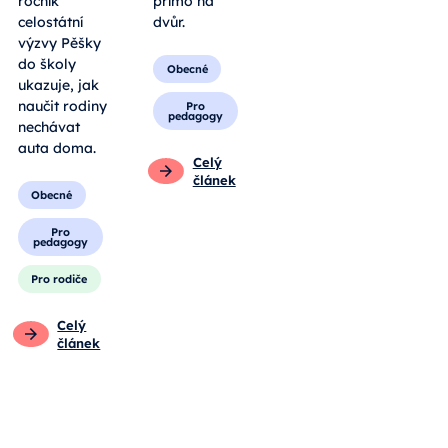
ročník
přímo na
celostátní
dvůr.
výzvy Pěšky
do školy
Obecné
ukazuje, jak
naučit rodiny
Pro
pedagogy
nechávat
auta doma.
Celý
článek
Obecné
Pro
pedagogy
Pro rodiče
Celý
článek