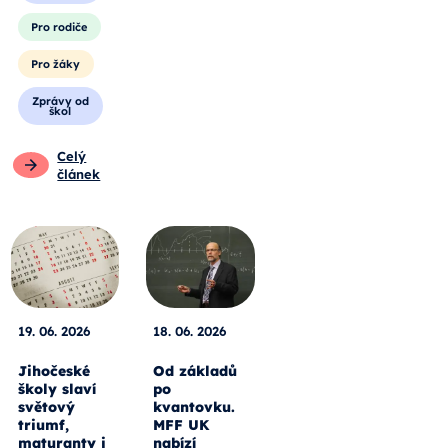
Pro rodiče
Pro žáky
Zprávy od
škol
Celý
článek
19. 06. 2026
18. 06. 2026
Jihočeské
Od základů
školy slaví
po
světový
kvantovku.
triumf,
MFF UK
maturanty i
nabízí