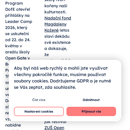
Camp.
Kožená a její
Tématem
vize
budou
oživených
komunikace,
„lidušek“
wellbeing i
práce s
Základní
motivací
umělecké
školy tvoří
Program
kořeny naší
DofE otevřel
kulturnosti.
přihlášky na
Nadační fond
Leader Camp
Magdaleny
Aby byl náš web rychlý a mohli jste využívat
2026, který
Kožené
letos
všechny pokročilé funkce, musíme používat
se uskuteční
slaví dekádu
soubory cookies. Dodržujeme GDPR a je nutné
od 22. do 24.
své existence
se Vás zeptat, zda souhlasíte.
května v
a dokazuje,
areálu školy
že
Open Gate v
Číst více
Odmítnout
systematická
Babicích u
podpora
Nastavení cookies
Přijmout vše
Prahy.
nadání bourá
Třídenní
bariéry a
setkání je
otevírá