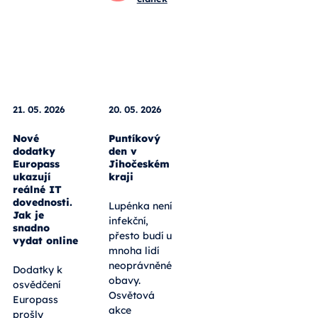
Zprávy od
škol
Celý
článek
21. 05. 2026
20. 05. 2026
Nové
Puntíkový
dodatky
den v
Europass
Jihočeském
ukazují
kraji
reálné IT
dovednosti.
Lupénka není
Jak je
infekční,
snadno
přesto budí u