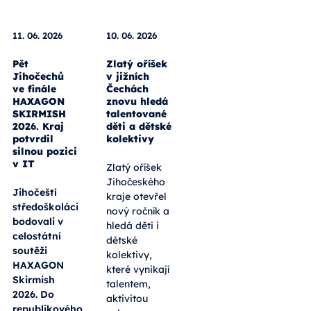
11. 06. 2026
10. 06. 2026
Pět
Zlatý oříšek
Jihočechů
v jižních
ve finále
Čechách
HAXAGON
znovu hledá
SKIRMISH
talentované
2026. Kraj
děti a dětské
potvrdil
kolektivy
silnou pozici
v IT
Zlatý oříšek
Jihočeského
Jihočeští
kraje otevřel
středoškoláci
nový ročník a
bodovali v
hledá děti i
celostátní
dětské
soutěži
kolektivy,
HAXAGON
které vynikají
Skirmish
talentem,
2026. Do
aktivitou
republikového