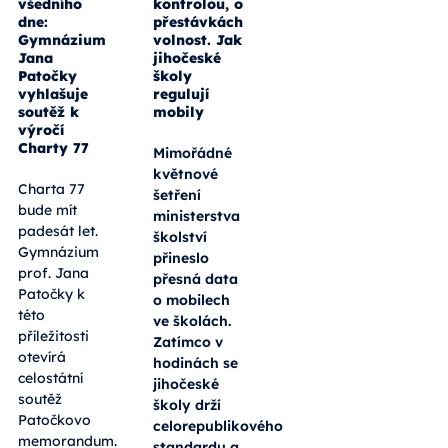
29. 05. 2026
28. 05. 2026
Nesvoboda
Výuka pod
všedního
kontrolou, o
dne:
přestávkách
Gymnázium
volnost. Jak
Jana
jihočeské
Patočky
školy
vyhlašuje
regulují
soutěž k
mobily
výročí
Charty 77
Mimořádné
květnové
Charta 77
šetření
bude mít
ministerstva
padesát let.
školství
Gymnázium
přineslo
prof. Jana
přesná data
Patočky k
o mobilech
této
ve školách.
příležitosti