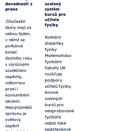
dovednosti z
ucelený
praxe
systém
kurzů pro
učitele
Jihočeské
fyziky
školy mají za
sebou týden,
Katedra
v němž se
didaktiky
potkával
fyziky
konec
Matematicko-
školního roku
fyzikální
s výraznými
fakulty UK
soutěžními
rozšiřuje
úspěchy,
podporu
odbornou
učitelů fyziky.
praxí i
Kromě
komunitními
známých
akcemi.
kurzů pro
Nejvýraznější
neaprobované
zprávou je
fyzikáře
světový
nabízí také
úspěch
nadstavbové