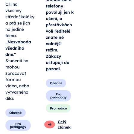
Zatímco v
otevírá
hodinách se
celostátní
jihočeské
soutěž
školy drží
Patočkovo
celorepublikového
memorandum.
standardu a
Cílí na
telefony
všechny
povolují jen k
středoškoláky
učení, o
a ptá se jich
přestávkách
na jediné
volí ředitelé
téma:
znatelně
„
Nesvoboda
volnější
všedního
režim.
dne
.“
Zákazy
Studenti ho
ustupují do
mohou
pozadí.
zpracovat
formou
Obecné
videa, nebo
výtvarného
Pro
pedagogy
díla.