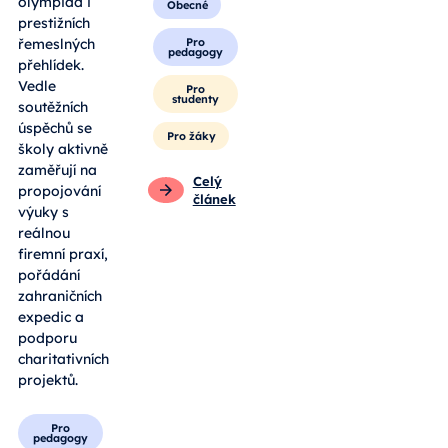
olympiád i
Obecné
prestižních
Pro
řemeslných
pedagogy
přehlídek.
Vedle
Pro
studenty
soutěžních
úspěchů se
Pro žáky
školy aktivně
zaměřují na
Celý
propojování
článek
výuky s
reálnou
firemní praxí,
pořádání
zahraničních
expedic a
podporu
charitativních
projektů.
Pro
pedagogy