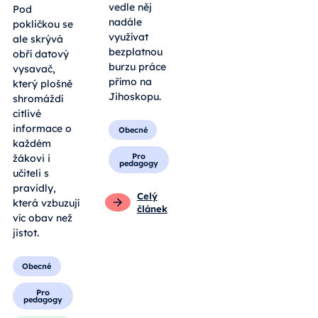
vedle něj
Pod
nadále
pokličkou se
využívat
ale skrývá
bezplatnou
obří datový
burzu práce
vysavač,
přímo na
který plošně
Jihoskopu.
shromáždí
citlivé
informace o
Obecné
každém
Pro
žákovi i
pedagogy
učiteli s
pravidly,
Celý
která vzbuzují
článek
víc obav než
jistot.
Obecné
Pro
pedagogy