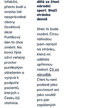
dělá ze čtení
infekční,
národní
přesto budí u
sport. Stačí
mnoha lidí
stránka
neoprávněné
denně
obavy.
Osvětová
Dnes to bude
akce
osobní. Čirou
Puntíkový
náhodou
den to chce
jsem narazil
změnit. Na
na stránku,
konci října
která mi
oživí veřejný
udělala
prostor
upřímnou
puntíkatým
radost.
Čti za
oblečením a
nároďák
.
vyzývá k
Čtení tu není
podpoře
podané jako
pacientů,
povinnost ani
kterých v
jako soutěž
Česku žijí
pro pár
statisíce.
zapálených