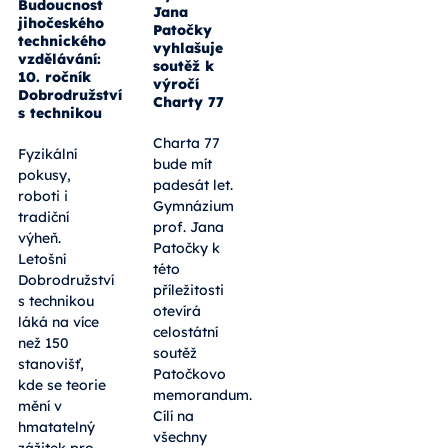
Budoucnost
Jana
jihočeského
Patočky
technického
vyhlašuje
vzdělávání:
soutěž k
10. ročník
výročí
Dobrodružství
Charty 77
s technikou
Charta 77
Fyzikální
bude mít
pokusy,
padesát let.
roboti i
Gymnázium
tradiční
prof. Jana
výheň.
Patočky k
Letošní
této
Dobrodružství
příležitosti
s technikou
otevírá
láká na více
celostátní
než 150
soutěž
stanovišť,
Patočkovo
kde se teorie
memorandum.
mění v
Cílí na
hmatatelný
všechny