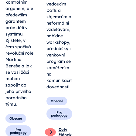
kontrolním
vedoucím
orgánem, ale
DofE a
především
zájemcům o
garantem
neformální
práv dětí v
vzdělávání,
systému.
nabídne
Zjistěte, v
workshopy,
čem spočívá
přednášky i
revoluční role
venkovní
Martina
program se
Beneše a jak
zaměřením
se vaši žáci
na
mohou
komunikační
zapojit do
dovednosti.
jeho prvního
poradního
Obecné
týmu.
Pro
pedagogy
Obecné
Celý
Pro
pedagogy
článek