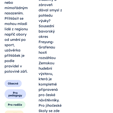
nebo
zároveň
mimořádným
dával smysl z
nasazením.
pohledu
Přihlásit se
výuky?
mohou mladí
Sousední
lidé z regionu
bavorský
napříč obory
okres
od umění po
Freyung-
sport,
Grafenau
uzávěrka
hostí
přihlášek je
rozsáhlou
podle
Zemskou
pravidel v
hudební
polovině září.
výstavu,
která je
Obecné
kompletně
připravená
Pro
pro české
pedagogy
návštěvníky.
Pro rodiče
Pro jihočeské
školy se zde