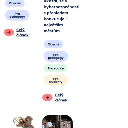
ukázal, že v
Obecné
kyberbezpečnosti
s přehledem
Pro
pedagogy
konkuruje i
největším
Celý
městům.
článek
Obecné
Pro
pedagogy
Pro rodiče
Pro
studenty
Celý
článek