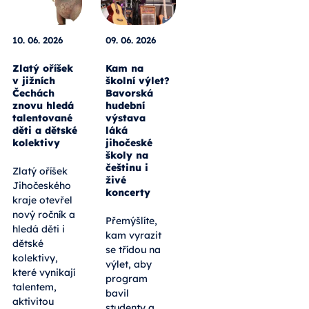
10. 06. 2026
09. 06. 2026
Zlatý oříšek
Kam na
v jižních
školní výlet?
Čechách
Bavorská
znovu hledá
hudební
talentované
výstava
děti a dětské
láká
kolektivy
jihočeské
školy na
češtinu i
Zlatý oříšek
živé
Jihočeského
koncerty
kraje otevřel
nový ročník a
Přemýšlíte,
hledá děti i
kam vyrazit
dětské
se třídou na
kolektivy,
výlet, aby
které vynikají
program
talentem,
bavil
aktivitou
studenty a