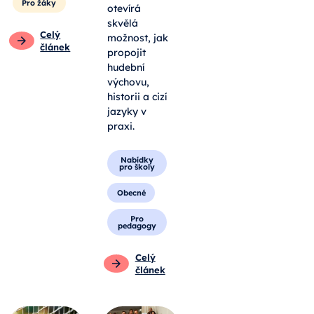
Pro žáky
otevírá
skvělá
Celý
možnost, jak
článek
propojit
hudební
výchovu,
historii a cizí
jazyky v
praxi.
Nabídky
pro školy
Obecné
Pro
pedagogy
Celý
článek