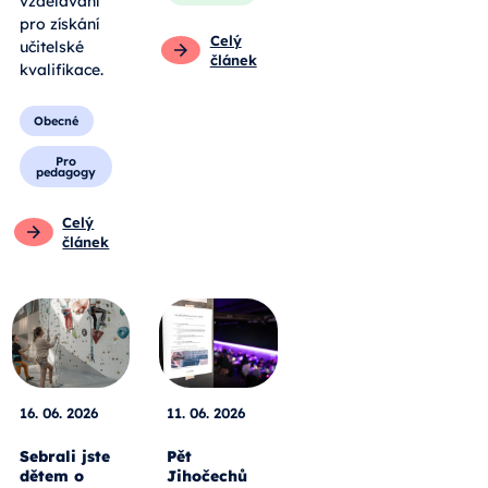
vzdělávání
pro získání
Celý
učitelské
článek
kvalifikace.
Obecné
Pro
pedagogy
Celý
článek
16. 06. 2026
11. 06. 2026
Sebrali jste
Pět
dětem o
Jihočechů