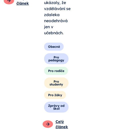
ukázaly, že
článek
vzdělávání se
zdaleka
neodehrává
jen v
učebnách.
Obecné
Pro
pedagogy
Pro rodiče
Pro
studenty
Pro žáky
Zprávy od
škol
Celý
článek