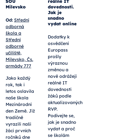
SOU
reálné IT
Milevsko
dovednosti.
Jak je
snadno
Od:
Střední
vydat online
odborná
škola a
Dodatky k
Střední
osvědčení
odborné
Europass
učiliště,
prošly
Milevsko, Čs.
výraznou
armády 777
změnou a
nově odrážejí
Jako každý
reálné IT
rok, tak i
dovednosti
letos oslavila
žáků podle
naše škola
aktualizovaných
Mezinárodní
RVP.
den Země. Již
Podívejte se,
tradičně
jak je snadno
vyrazili naši
vydat a proč
žáci prvních
se školám
ročníků dne