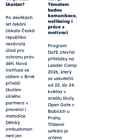
školám?
Tématem
budou
komunikace,
Po desítkách
wellbeing i
let čekání
práce s
získala Česká
motivací
republika
nezávislý
Program
úřad pro
DofE otevřel
ochranu práv
přihlášky na
dětí. Nová
Leader Camp
instituce se
2026, který
sídlem v Brně
se uskuteční
přináší
od 22. do 24.
školám
května v
silného
areálu školy
partnera v
Open Gate v
prevenci i
Babicích u
metodice.
Prahy.
Dětský
Třídenní
ombudsman
setkání je
není jen
určeno