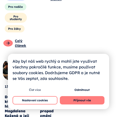
Pro rodiče
Pro
studenty
Pro žáky
Celý
článek
Aby byl náš web rychlý a mohli jste využívat
všechny pokročilé funkce, musíme používat
soubory cookies. Dodržujeme GDPR a je nutné
se Vás zeptat, zda souhlasíte.
13. 05. 2026
12. 05. 2026
Číst více
Odmítnout
Deset let,
Méně dětí ve
Nastavení cookies
Přijmout vše
která dala
třídách. Jak
hlas talentu.
demografický
Magdalena
propad
Kožená a její
změní