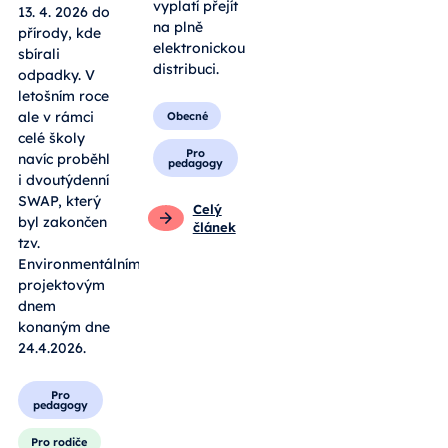
vyplatí přejít
13. 4. 2026 do
na plně
přírody, kde
elektronickou
sbírali
distribuci.
odpadky. V
letošním roce
ale v rámci
Obecné
celé školy
Pro
navíc proběhl
pedagogy
i dvoutýdenní
SWAP, který
Celý
byl zakončen
článek
tzv.
Environmentálním
projektovým
dnem
konaným dne
24.4.2026.
Pro
pedagogy
Pro rodiče