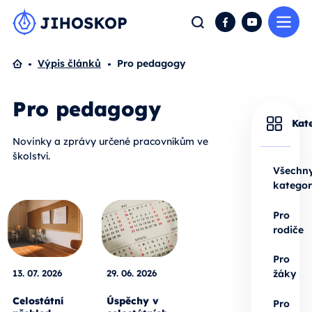
Me
Hledat
Facebook
YouTube
Domů
Výpis článků
Pro pedagogy
Pro pedagogy
Kat
Novinky a zprávy určené pracovníkům ve
školství.
Všechn
kategor
Pro
rodiče
Pro
13. 07. 2026
29. 06. 2026
žáky
Celostátní
Úspěchy v
Pro