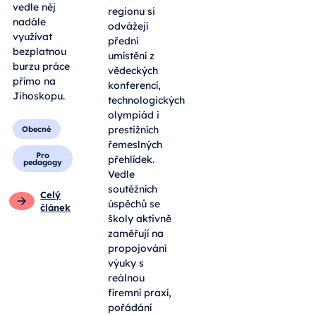
vedle něj
regionu si
nadále
odvážejí
využívat
přední
bezplatnou
umístění z
burzu práce
vědeckých
přímo na
konferencí,
Jihoskopu.
technologických
olympiád i
prestižních
Obecné
řemeslných
Pro
přehlídek.
pedagogy
Vedle
soutěžních
Celý
úspěchů se
článek
školy aktivně
zaměřují na
propojování
výuky s
reálnou
firemní praxí,
pořádání