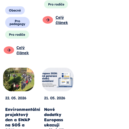
Pro rodiče
Obecné
Celý
Pro
článek
pedagogy
Pro rodiče
Celý
článek
22. 05. 2026
21. 05. 2026
Environmentální
Nové
projektový
dodatky
den a SWAP
Europass
na SOŠ a
ukazují