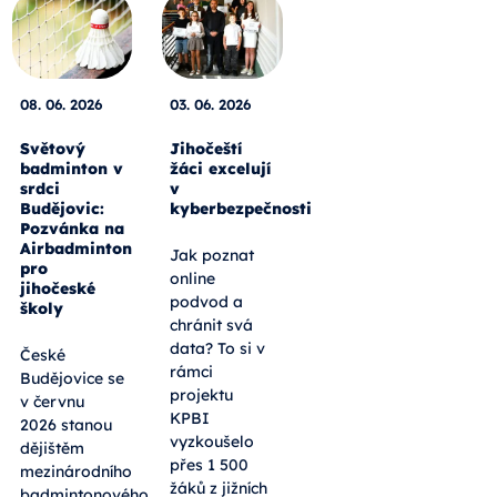
08. 06. 2026
03. 06. 2026
Světový
Jihočeští
badminton v
žáci excelují
srdci
v
Budějovic:
kyberbezpečnosti
Pozvánka na
Airbadminton
Jak poznat
pro
online
jihočeské
podvod a
školy
chránit svá
data? To si v
České
rámci
Budějovice se
projektu
v červnu
KPBI
2026 stanou
vyzkoušelo
dějištěm
přes 1 500
mezinárodního
žáků z jižních
badmintonového