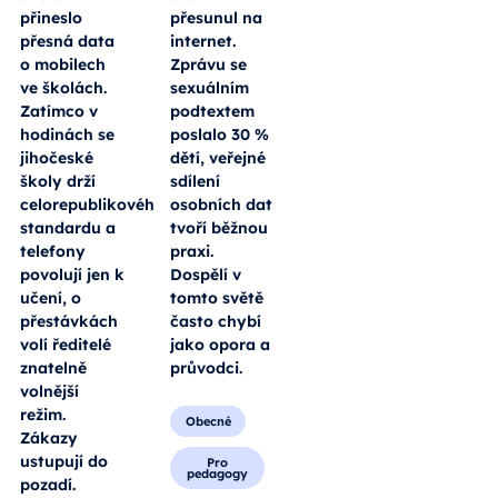
přineslo
přesunul na
přesná data
internet.
o mobilech
Zprávu se
ve školách.
sexuálním
Zatímco v
podtextem
hodinách se
poslalo 30 %
jihočeské
dětí, veřejné
školy drží
sdílení
celorepublikového
osobních dat
standardu a
tvoří běžnou
telefony
praxi.
povolují jen k
Dospělí v
učení, o
tomto světě
přestávkách
často chybí
volí ředitelé
jako opora a
znatelně
průvodci.
volnější
režim.
Obecné
Zákazy
ustupují do
Pro
pedagogy
pozadí.