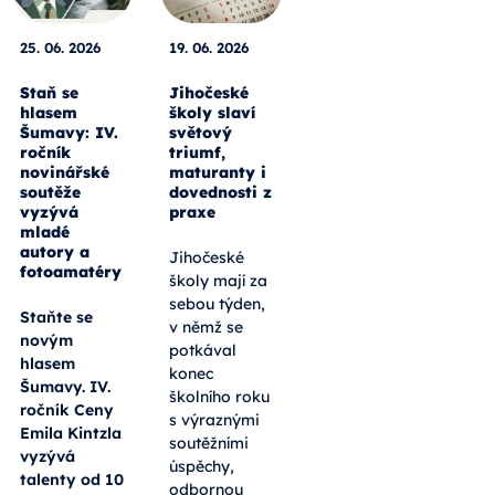
25. 06. 2026
19. 06. 2026
Staň se
Jihočeské
hlasem
školy slaví
Šumavy: IV.
světový
ročník
triumf,
novinářské
maturanty i
soutěže
dovednosti z
vyzývá
praxe
mladé
autory a
Jihočeské
fotoamatéry
školy mají za
sebou týden,
Staňte se
v němž se
novým
potkával
hlasem
konec
Šumavy. IV.
školního roku
ročník Ceny
s výraznými
Emila Kintzla
soutěžními
vyzývá
úspěchy,
talenty od 10
odbornou