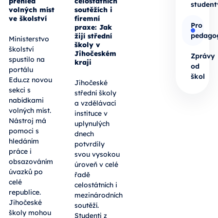
přehled
celostátních
student
volných míst
soutěžích i
ve školství
firemní
Pro
praxe: Jak
pedago
žijí střední
Ministerstvo
školy v
školství
Jihočeském
Zprávy
spustilo na
kraji
od
portálu
škol
Edu.cz novou
Jihočeské
sekci s
střední školy
nabídkami
a vzdělávací
volných míst.
instituce v
Nástroj má
uplynulých
pomoci s
dnech
hledáním
potvrdily
práce i
svou vysokou
obsazováním
úroveň v celé
úvazků po
řadě
celé
celostátních i
republice.
mezinárodních
Jihočeské
soutěží.
školy mohou
Studenti z