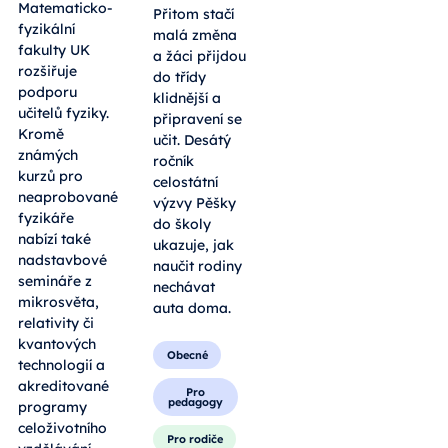
Matematicko-
Přitom stačí
fyzikální
malá změna
fakulty UK
a žáci přijdou
rozšiřuje
do třídy
podporu
klidnější a
učitelů fyziky.
připravení se
Kromě
učit. Desátý
známých
ročník
kurzů pro
celostátní
neaprobované
výzvy Pěšky
fyzikáře
do školy
nabízí také
ukazuje, jak
nadstavbové
naučit rodiny
semináře z
nechávat
mikrosvěta,
auta doma.
relativity či
kvantových
Obecné
technologií a
akreditované
Pro
pedagogy
programy
celoživotního
Pro rodiče