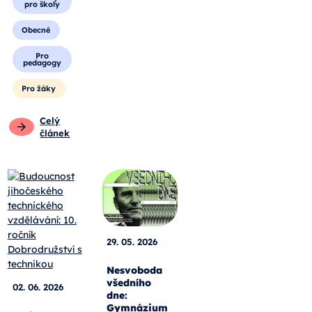
pro školy
Obecné
Pro
pedagogy
Pro žáky
Celý
článek
29. 05. 2026
Nesvoboda
všedního
02. 06. 2026
dne:
Gymnázium