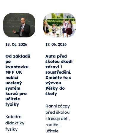
18. 06. 2026
17. 06. 2026
Od základů
Auta před
po
školou škodí
kvantovku.
zdraví i
MFF UK
soustředění.
nabízí
Změňte to s
ucelený
výzvou
systém
Pěšky do
kurzů pro
školy
učitele
fyziky
Ranní zácpy
před školou
Katedra
stresují děti,
didaktiky
rodiče i
fyziky
učitele.