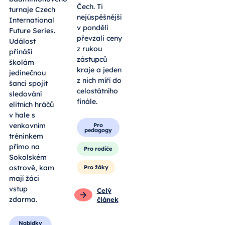
Čech. Ti
turnaje Czech
nejúspěšnější
International
v pondělí
Future Series.
převzali ceny
Událost
z rukou
přináší
zástupců
školám
kraje a jeden
jedinečnou
z nich míří do
šanci spojit
celostátního
sledování
finále.
elitních hráčů
v hale s
venkovním
Pro
pedagogy
tréninkem
přímo na
Pro rodiče
Sokolském
ostrově, kam
Pro žáky
mají žáci
vstup
Celý
zdarma.
článek
Nabídky