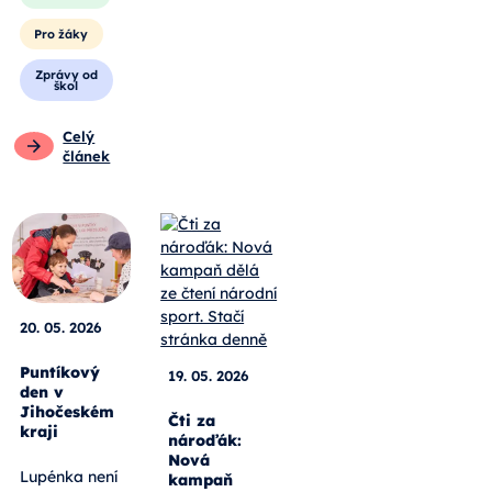
Pro žáky
Zprávy od
škol
Celý
článek
20. 05. 2026
Puntíkový
19. 05. 2026
den v
Jihočeském
Čti za
kraji
nároďák:
Nová
Lupénka není
kampaň