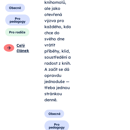
knihomolů,
Obecné
ale jako
otevřená
Pro
výzva pro
pedagogy
každého, kdo
Pro rodiče
chce do
svého dne
vrátit
Celý
článek
příběhy, klid,
soustředění a
radost z knih.
A začít se dá
opravdu
jednoduše —
třeba jednou
stránkou
denně.
Obecné
Pro
pedagogy