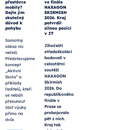
přestávce
ve finále
mobily?
HAXAGON
Dejte jim
SKIRMISH
skutečný
2026. Kraj
důvod k
potvrdil
pohybu
silnou pozici
v IT
Samotný
Jihočeští
zákaz nic
středoškoláci
neřeší.
bodovali v
Představujeme
celostátní
koncept
soutěži
„Aktivní
HAXAGON
škola“ a
Skirmish
příklady
2026. Do
ředitelů, kteří
republikového
se nebáli
finále v
přesunout
Praze se
část výuky
probojovalo
přímo na
pět z nich.
dvůr.
Kraj tak