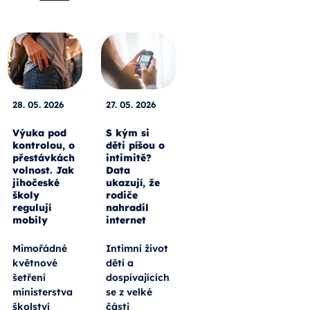
28. 05. 2026
27. 05. 2026
Výuka pod
S kým si
kontrolou, o
děti píšou o
přestávkách
intimitě?
volnost. Jak
Data
jihočeské
ukazují, že
školy
rodiče
regulují
nahradil
mobily
internet
Mimořádné
Intimní život
květnové
dětí a
šetření
dospívajících
ministerstva
se z velké
školství
části