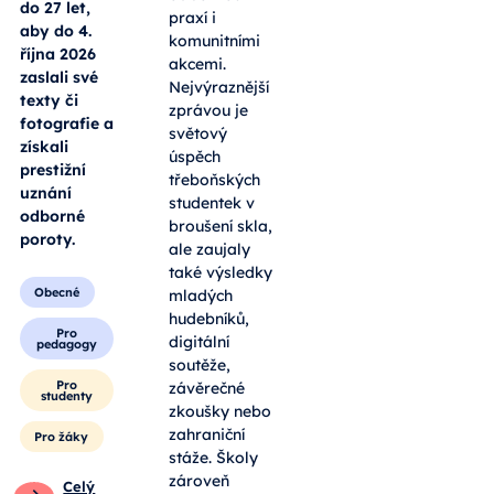
do 27 let,
praxí i
aby do 4.
komunitními
října 2026
akcemi.
zaslali své
Nejvýraznější
texty či
zprávou je
fotografie a
světový
získali
úspěch
prestižní
třeboňských
uznání
studentek v
odborné
broušení skla,
poroty.
ale zaujaly
také výsledky
Obecné
mladých
hudebníků,
Pro
digitální
pedagogy
soutěže,
Pro
závěrečné
studenty
zkoušky nebo
zahraniční
Pro žáky
stáže. Školy
zároveň
Celý