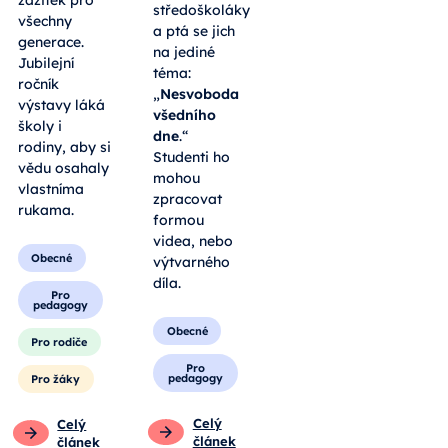
zážitek pro
středoškoláky
všechny
a ptá se jich
generace.
na jediné
Jubilejní
téma:
ročník
„
Nesvoboda
výstavy láká
všedního
školy i
dne
.“
rodiny, aby si
Studenti ho
vědu osahaly
mohou
vlastníma
zpracovat
rukama.
formou
videa, nebo
Obecné
výtvarného
díla.
Pro
pedagogy
Obecné
Pro rodiče
Pro
pedagogy
Pro žáky
Celý
Celý
článek
článek