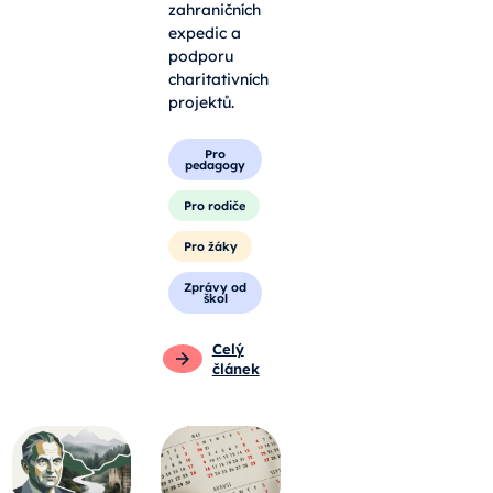
zahraničních
expedic a
podporu
charitativních
projektů.
Pro
pedagogy
Pro rodiče
Pro žáky
Zprávy od
škol
Celý
článek