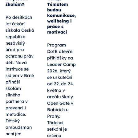
školám?
Tématem
budou
komunikace,
Po desítkách
wellbeing i
let čekání
práce s
získala Česká
motivací
republika
nezávislý
Program
úřad pro
DofE otevřel
ochranu práv
přihlášky na
dětí. Nová
Leader Camp
instituce se
2026, který
sídlem v Brně
se uskuteční
přináší
od 22. do 24.
školám
května v
silného
areálu školy
partnera v
Open Gate v
prevenci i
Babicích u
metodice.
Prahy.
Dětský
Třídenní
ombudsman
setkání je
není jen
určeno