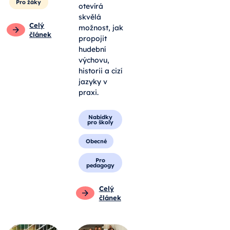
Pro žáky
otevírá
skvělá
Celý
možnost, jak
článek
propojit
hudební
výchovu,
historii a cizí
jazyky v
praxi.
Nabídky
pro školy
Obecné
Pro
pedagogy
Celý
článek