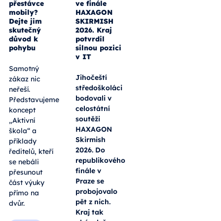
přestávce
ve finále
mobily?
HAXAGON
Dejte jim
SKIRMISH
skutečný
2026. Kraj
důvod k
potvrdil
pohybu
silnou pozici
v IT
Samotný
Jihočeští
zákaz nic
středoškoláci
neřeší.
bodovali v
Představujeme
celostátní
koncept
soutěži
„Aktivní
HAXAGON
škola“ a
Skirmish
příklady
2026. Do
ředitelů, kteří
republikového
se nebáli
finále v
přesunout
Praze se
část výuky
probojovalo
přímo na
pět z nich.
dvůr.
Kraj tak