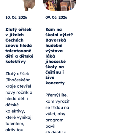
10. 06. 2026
09. 06. 2026
Zlatý oříšek
Kam na
v jižních
školní výlet?
Čechách
Bavorská
znovu hledá
hudební
talentované
výstava
děti a dětské
láká
kolektivy
jihočeské
školy na
češtinu i
Zlatý oříšek
živé
Jihočeského
koncerty
kraje otevřel
nový ročník a
Přemýšlíte,
hledá děti i
kam vyrazit
dětské
se třídou na
kolektivy,
výlet, aby
které vynikají
program
talentem,
bavil
aktivitou
studenty a