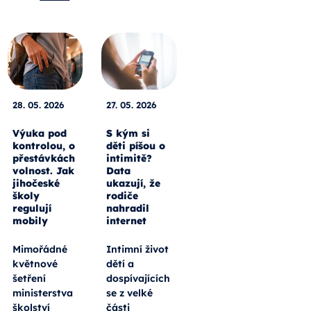
28. 05. 2026
27. 05. 2026
Výuka pod
S kým si
kontrolou, o
děti píšou o
přestávkách
intimitě?
volnost. Jak
Data
jihočeské
ukazují, že
školy
rodiče
regulují
nahradil
mobily
internet
Mimořádné
Intimní život
květnové
dětí a
šetření
dospívajících
ministerstva
se z velké
školství
části