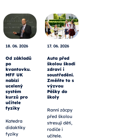
18. 06. 2026
17. 06. 2026
Od základů
Auta před
po
školou škodí
kvantovku.
zdraví i
MFF UK
soustředění.
nabízí
Změňte to s
ucelený
výzvou
systém
Pěšky do
kurzů pro
školy
učitele
fyziky
Ranní zácpy
před školou
Katedra
stresují děti,
didaktiky
rodiče i
fyziky
učitele.