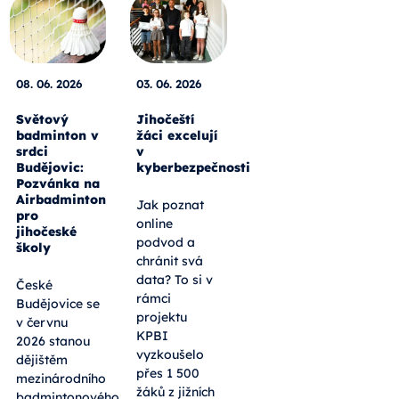
08. 06. 2026
03. 06. 2026
Světový
Jihočeští
badminton v
žáci excelují
srdci
v
Budějovic:
kyberbezpečnosti
Pozvánka na
Airbadminton
Jak poznat
pro
online
jihočeské
podvod a
školy
chránit svá
data? To si v
České
rámci
Budějovice se
projektu
v červnu
KPBI
2026 stanou
vyzkoušelo
dějištěm
přes 1 500
mezinárodního
žáků z jižních
badmintonového