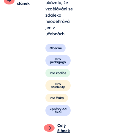
ukázaly, že
článek
vzdělávání se
zdaleka
neodehrává
jen v
učebnách.
Obecné
Pro
pedagogy
Pro rodiče
Pro
studenty
Pro žáky
Zprávy od
škol
Celý
článek