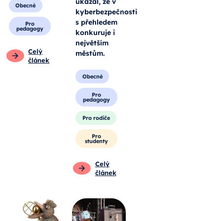
ukázal, že v
Obecné
kyberbezpečnosti
s přehledem
Pro
pedagogy
konkuruje i
největším
Celý
městům.
článek
Obecné
Pro
pedagogy
Pro rodiče
Pro
studenty
Celý
článek