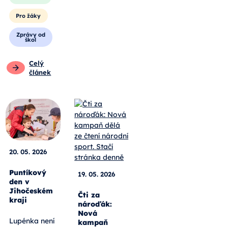
Pro žáky
Zprávy od
škol
Celý
článek
20. 05. 2026
Puntíkový
19. 05. 2026
den v
Jihočeském
Čti za
kraji
nároďák:
Nová
Lupénka není
kampaň