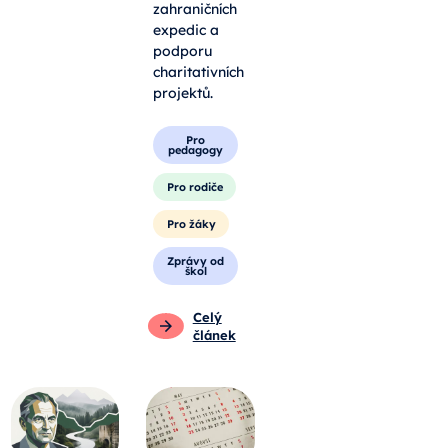
zahraničních
expedic a
podporu
charitativních
projektů.
Pro
pedagogy
Pro rodiče
Pro žáky
Zprávy od
škol
Celý
článek