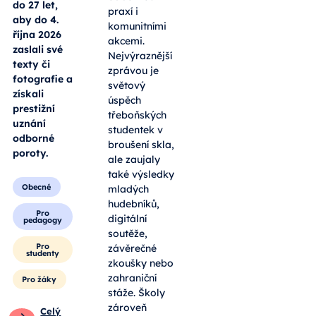
do 27 let,
praxí i
aby do 4.
komunitními
října 2026
akcemi.
zaslali své
Nejvýraznější
texty či
zprávou je
fotografie a
světový
získali
úspěch
prestižní
třeboňských
uznání
studentek v
odborné
broušení skla,
poroty.
ale zaujaly
také výsledky
Obecné
mladých
hudebníků,
Pro
digitální
pedagogy
soutěže,
Pro
závěrečné
studenty
zkoušky nebo
zahraniční
Pro žáky
stáže. Školy
zároveň
Celý