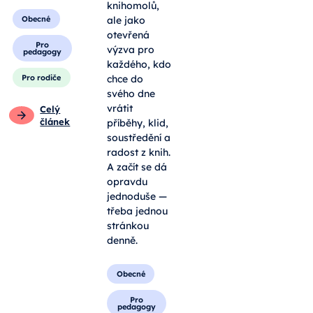
knihomolů,
Obecné
ale jako
otevřená
Pro
výzva pro
pedagogy
každého, kdo
Pro rodiče
chce do
svého dne
vrátit
Celý
článek
příběhy, klid,
soustředění a
radost z knih.
A začít se dá
opravdu
jednoduše —
třeba jednou
stránkou
denně.
Obecné
Pro
pedagogy