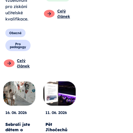
vzdělávání
pro získání
Celý
učitelské
článek
kvalifikace.
Obecné
Pro
pedagogy
Celý
článek
16. 06. 2026
11. 06. 2026
Sebrali jste
Pět
dětem o
Jihočechů