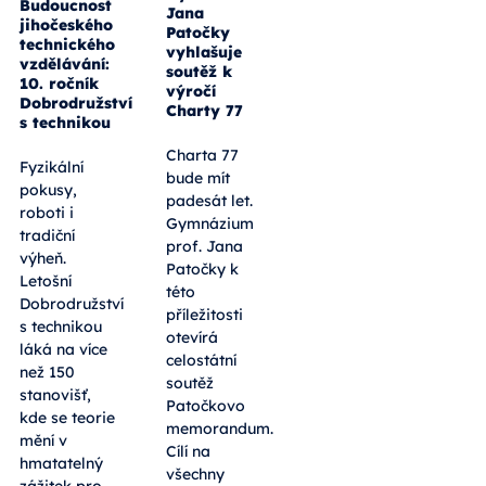
Budoucnost
Jana
jihočeského
Patočky
technického
vyhlašuje
vzdělávání:
soutěž k
10. ročník
výročí
Dobrodružství
Charty 77
s technikou
Charta 77
Fyzikální
bude mít
pokusy,
padesát let.
roboti i
Gymnázium
tradiční
prof. Jana
výheň.
Patočky k
Letošní
této
Dobrodružství
příležitosti
s technikou
otevírá
láká na více
celostátní
než 150
soutěž
stanovišť,
Patočkovo
kde se teorie
memorandum.
mění v
Cílí na
hmatatelný
všechny