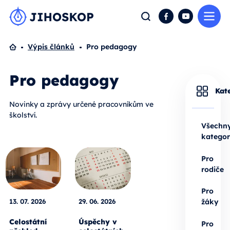
Me
Hledat
Facebook
YouTube
Domů
Výpis článků
Pro pedagogy
Pro pedagogy
Kat
Novinky a zprávy určené pracovníkům ve
školství.
Všechn
kategor
Pro
rodiče
Pro
13. 07. 2026
29. 06. 2026
žáky
Celostátní
Úspěchy v
Pro