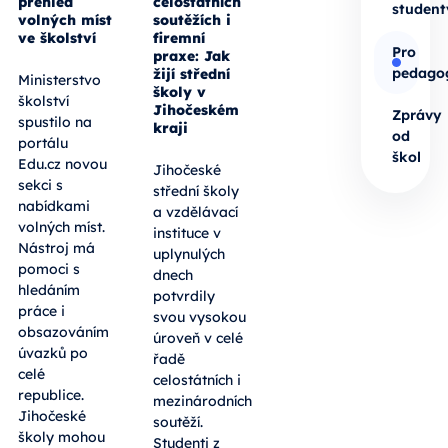
přehled
celostátních
student
volných míst
soutěžích i
ve školství
firemní
Pro
praxe: Jak
pedago
žijí střední
Ministerstvo
školy v
školství
Jihočeském
Zprávy
spustilo na
kraji
od
portálu
škol
Edu.cz novou
Jihočeské
sekci s
střední školy
nabídkami
a vzdělávací
volných míst.
instituce v
Nástroj má
uplynulých
pomoci s
dnech
hledáním
potvrdily
práce i
svou vysokou
obsazováním
úroveň v celé
úvazků po
řadě
celé
celostátních i
republice.
mezinárodních
Jihočeské
soutěží.
školy mohou
Studenti z