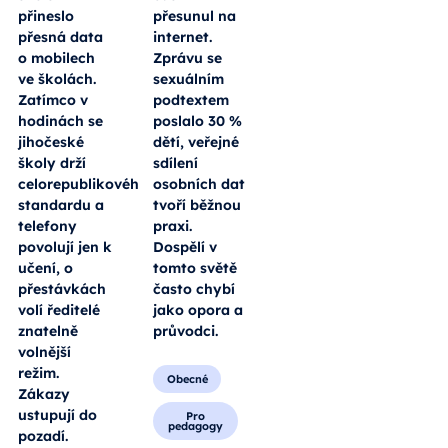
přineslo
přesunul na
přesná data
internet.
o mobilech
Zprávu se
ve školách.
sexuálním
Zatímco v
podtextem
hodinách se
poslalo 30 %
jihočeské
dětí, veřejné
školy drží
sdílení
celorepublikového
osobních dat
standardu a
tvoří běžnou
telefony
praxi.
povolují jen k
Dospělí v
učení, o
tomto světě
přestávkách
často chybí
volí ředitelé
jako opora a
znatelně
průvodci.
volnější
režim.
Obecné
Zákazy
ustupují do
Pro
pedagogy
pozadí.