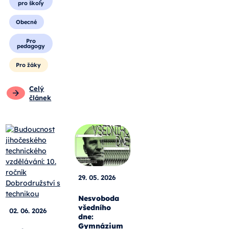
pro školy
Obecné
Pro
pedagogy
Pro žáky
Celý
článek
29. 05. 2026
Nesvoboda
všedního
02. 06. 2026
dne:
Gymnázium