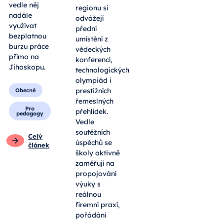
vedle něj
regionu si
nadále
odvážejí
využívat
přední
bezplatnou
umístění z
burzu práce
vědeckých
přímo na
konferencí,
Jihoskopu.
technologických
olympiád i
prestižních
Obecné
řemeslných
Pro
přehlídek.
pedagogy
Vedle
soutěžních
Celý
úspěchů se
článek
školy aktivně
zaměřují na
propojování
výuky s
reálnou
firemní praxí,
pořádání