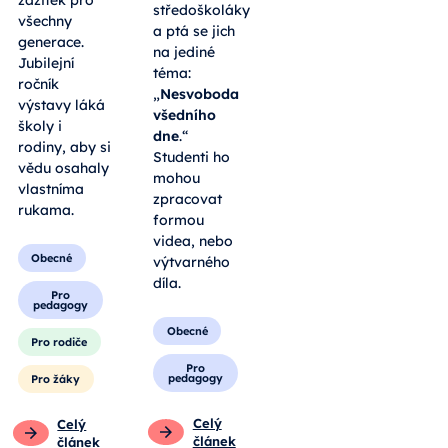
zážitek pro
středoškoláky
všechny
a ptá se jich
generace.
na jediné
Jubilejní
téma:
ročník
„
Nesvoboda
výstavy láká
všedního
školy i
dne
.“
rodiny, aby si
Studenti ho
vědu osahaly
mohou
vlastníma
zpracovat
rukama.
formou
videa, nebo
Obecné
výtvarného
díla.
Pro
pedagogy
Obecné
Pro rodiče
Pro
pedagogy
Pro žáky
Celý
Celý
článek
článek