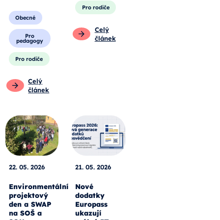
Pro rodiče
Obecné
Celý
Pro
článek
pedagogy
Pro rodiče
Celý
článek
22. 05. 2026
21. 05. 2026
Environmentální
Nové
projektový
dodatky
den a SWAP
Europass
na SOŠ a
ukazují