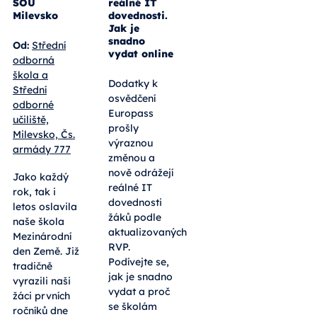
SOU
reálné IT
Milevsko
dovednosti.
Jak je
snadno
Od:
Střední
vydat online
odborná
škola a
Dodatky k
Střední
osvědčení
odborné
Europass
učiliště,
prošly
Milevsko, Čs.
výraznou
armády 777
změnou a
nově odrážejí
Jako každý
reálné IT
rok, tak i
dovednosti
letos oslavila
žáků podle
naše škola
aktualizovaných
Mezinárodní
RVP.
den Země. Již
Podívejte se,
tradičně
jak je snadno
vyrazili naši
vydat a proč
žáci prvních
se školám
ročníků dne