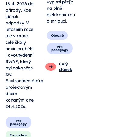
vyplatí přejít
13. 4. 2026 do
na plně
přírody, kde
elektronickou
sbírali
distribuci.
odpadky. V
letošním roce
ale v rámci
Obecné
celé školy
Pro
navíc proběhl
pedagogy
i dvoutýdenní
SWAP, který
Celý
byl zakončen
článek
tzv.
Environmentálním
projektovým
dnem
konaným dne
24.4.2026.
Pro
pedagogy
Pro rodiče