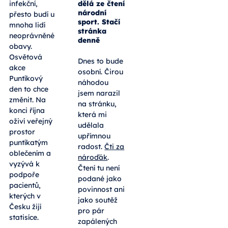
dělá ze čtení
infekční,
národní
přesto budí u
sport. Stačí
mnoha lidí
stránka
neoprávněné
denně
obavy.
Osvětová
Dnes to bude
akce
osobní. Čirou
Puntíkový
náhodou
den to chce
jsem narazil
změnit. Na
na stránku,
konci října
která mi
oživí veřejný
udělala
prostor
upřímnou
puntíkatým
radost.
Čti za
oblečením a
nároďák
.
vyzývá k
Čtení tu není
podpoře
podané jako
pacientů,
povinnost ani
kterých v
jako soutěž
Česku žijí
pro pár
statisíce.
zapálených