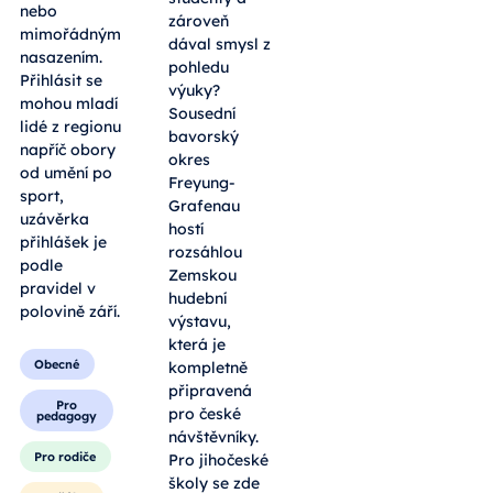
nebo
zároveň
mimořádným
dával smysl z
nasazením.
pohledu
Přihlásit se
výuky?
mohou mladí
Sousední
lidé z regionu
bavorský
napříč obory
okres
od umění po
Freyung-
sport,
Grafenau
uzávěrka
hostí
přihlášek je
rozsáhlou
podle
Zemskou
pravidel v
hudební
polovině září.
výstavu,
která je
Obecné
kompletně
připravená
Pro
pro české
pedagogy
návštěvníky.
Pro rodiče
Pro jihočeské
školy se zde