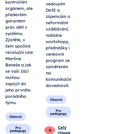
kontrolním
vedoucím
orgánem, ale
DofE a
především
zájemcům o
garantem
neformální
práv dětí v
vzdělávání,
systému.
nabídne
Zjistěte, v
workshopy,
čem spočívá
přednášky i
revoluční role
venkovní
Martina
program se
Beneše a jak
zaměřením
se vaši žáci
na
mohou
komunikační
zapojit do
dovednosti.
jeho prvního
poradního
Obecné
týmu.
Pro
pedagogy
Obecné
Celý
Pro
pedagogy
článek