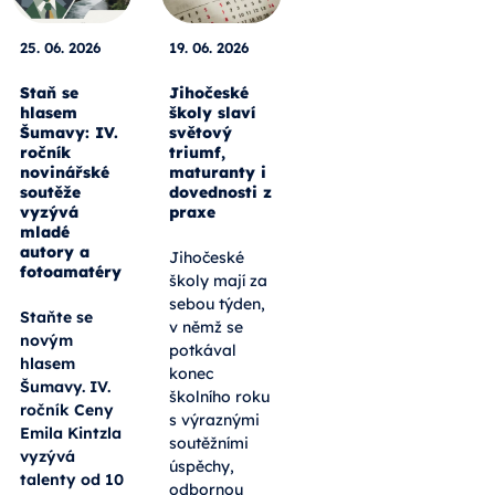
25. 06. 2026
19. 06. 2026
Staň se
Jihočeské
hlasem
školy slaví
Šumavy: IV.
světový
ročník
triumf,
novinářské
maturanty i
soutěže
dovednosti z
vyzývá
praxe
mladé
autory a
Jihočeské
fotoamatéry
školy mají za
sebou týden,
Staňte se
v němž se
novým
potkával
hlasem
konec
Šumavy. IV.
školního roku
ročník Ceny
s výraznými
Emila Kintzla
soutěžními
vyzývá
úspěchy,
talenty od 10
odbornou