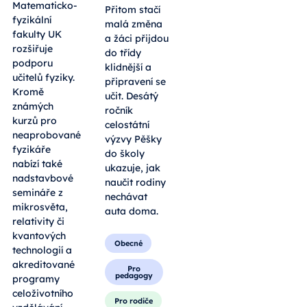
Matematicko-
Přitom stačí
fyzikální
malá změna
fakulty UK
a žáci přijdou
rozšiřuje
do třídy
podporu
klidnější a
učitelů fyziky.
připravení se
Kromě
učit. Desátý
známých
ročník
kurzů pro
celostátní
neaprobované
výzvy Pěšky
fyzikáře
do školy
nabízí také
ukazuje, jak
nadstavbové
naučit rodiny
semináře z
nechávat
mikrosvěta,
auta doma.
relativity či
kvantových
Obecné
technologií a
akreditované
Pro
pedagogy
programy
celoživotního
Pro rodiče