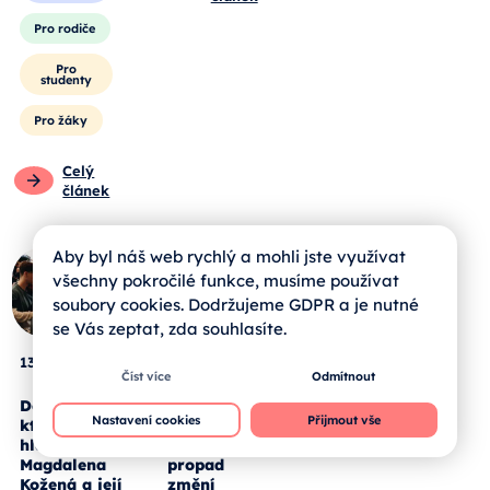
Pro rodiče
Pro
studenty
Pro žáky
Celý
článek
Aby byl náš web rychlý a mohli jste využívat
všechny pokročilé funkce, musíme používat
soubory cookies. Dodržujeme GDPR a je nutné
se Vás zeptat, zda souhlasíte.
13. 05. 2026
12. 05. 2026
Číst více
Odmítnout
Deset let,
Méně dětí ve
Nastavení cookies
Přijmout vše
která dala
třídách. Jak
hlas talentu.
demografický
Magdalena
propad
Kožená a její
změní