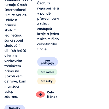
Čech. Ti
turnaje Czech
nejúspěšnější
International
v pondělí
Future Series.
převzali ceny
Událost
z rukou
přináší
zástupců
školám
kraje a jeden
jedinečnou
z nich míří do
šanci spojit
celostátního
sledování
finále.
elitních hráčů
v hale s
venkovním
Pro
pedagogy
tréninkem
přímo na
Pro rodiče
Sokolském
ostrově, kam
Pro žáky
mají žáci
vstup
Celý
zdarma.
článek
Nabídky