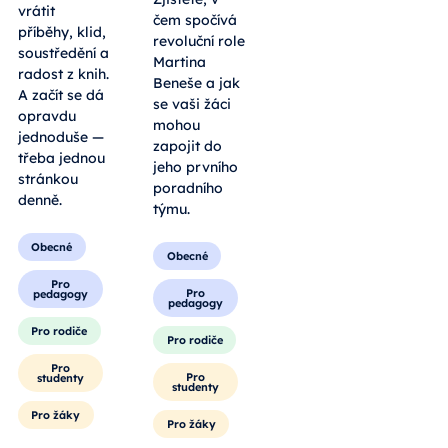
orgánem, ale
knihomolů,
především
ale jako
garantem
otevřená
práv dětí v
výzva pro
systému.
každého, kdo
Zjistěte, v
chce do
čem spočívá
svého dne
revoluční role
vrátit
Martina
příběhy, klid,
Beneše a jak
soustředění a
se vaši žáci
radost z knih.
mohou
A začít se dá
zapojit do
opravdu
jeho prvního
jednoduše —
poradního
třeba jednou
týmu.
stránkou
denně.
Obecné
Obecné
Pro
pedagogy
Pro