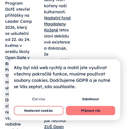
Camp.
Kožená a její
Tématem
vize
budou
oživených
komunikace,
„lidušek“
wellbeing i
práce s
Základní
motivací
umělecké
školy tvoří
Program
kořeny naší
DofE otevřel
kulturnosti.
přihlášky na
Nadační fond
Leader Camp
Magdaleny
Aby byl náš web rychlý a mohli jste využívat
2026, který
Kožené
letos
všechny pokročilé funkce, musíme používat
se uskuteční
slaví dekádu
soubory cookies. Dodržujeme GDPR a je nutné
od 22. do 24.
své existence
se Vás zeptat, zda souhlasíte.
května v
a dokazuje,
areálu školy
že
Open Gate v
Číst více
Odmítnout
systematická
Babicích u
podpora
Nastavení cookies
Přijmout vše
Prahy.
nadání bourá
Třídenní
bariéry a
setkání je
otevírá