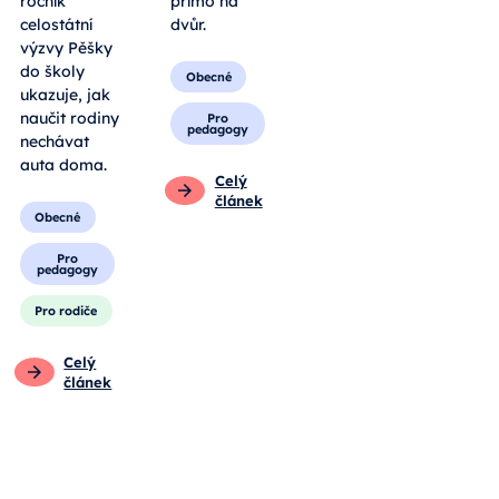
ročník
přímo na
celostátní
dvůr.
výzvy Pěšky
do školy
Obecné
ukazuje, jak
naučit rodiny
Pro
pedagogy
nechávat
auta doma.
Celý
článek
Obecné
Pro
pedagogy
Pro rodiče
Celý
článek