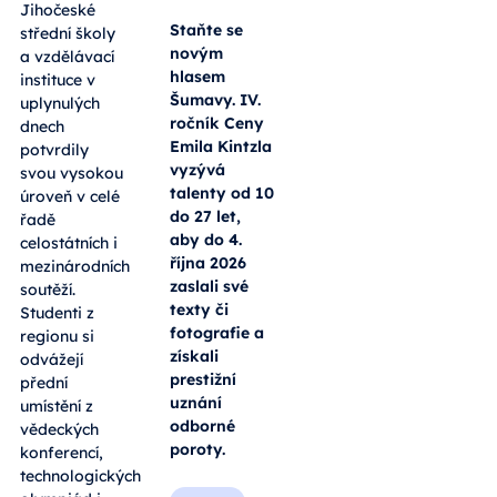
Jihočeské
Staňte se
střední školy
novým
a vzdělávací
hlasem
instituce v
Šumavy. IV.
uplynulých
ročník Ceny
dnech
Emila Kintzla
potvrdily
vyzývá
svou vysokou
talenty od 10
úroveň v celé
do 27 let,
řadě
aby do 4.
celostátních i
října 2026
mezinárodních
zaslali své
soutěží.
texty či
Studenti z
fotografie a
regionu si
získali
odvážejí
prestižní
přední
uznání
umístění z
odborné
vědeckých
poroty.
konferencí,
technologických