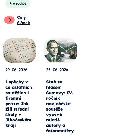
Pro rodiče
Celý
článek
29. 06. 2026
25. 06. 2026
Úspěchy v
Staň se
celostátních
hlasem
soutěžích i
Šumavy: IV.
firemní
ročník
praxe: Jak
novinářské
žijí střední
soutěže
školy v
vyzývá
Jihočeském
mladé
kraji
autory a
fotoamatéry