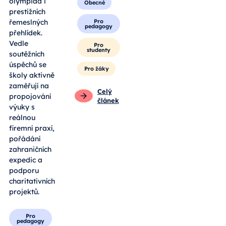
olympiád i
Obecné
prestižních
Pro
řemeslných
pedagogy
přehlídek.
Vedle
Pro
studenty
soutěžních
úspěchů se
Pro žáky
školy aktivně
zaměřují na
Celý
propojování
článek
výuky s
reálnou
firemní praxí,
pořádání
zahraničních
expedic a
podporu
charitativních
projektů.
Pro
pedagogy