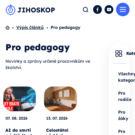
Me
Hledat
Facebook
YouTube
Domů
Výpis článků
Pro pedagogy
Pro pedagogy
Kat
Novinky a zprávy určené pracovníkům ve
školství.
Všechn
kategor
Pro
rodiče
Pro
07. 08. 2026
13. 07. 2026
žáky
Až do smrti
Celostátní
Pro