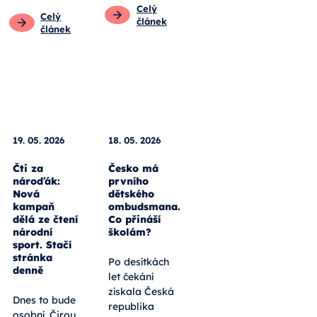
Pro
pedagogy
Obecné
Pro rodiče
Pro
pedagogy
Celý
Celý
článek
článek
18. 05. 2026
Česko má
19. 05. 2026
prvního
dětského
Čti za
ombudsmana.
nároďák:
Co přináší
Nová
školám?
kampaň