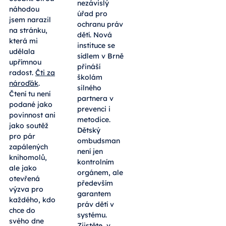
dělá ze čtení
Po desítkách
národní
sport. Stačí
let čekání
stránka
získala Česká
denně
republika
nezávislý
Dnes to bude
úřad pro
osobní. Čirou
ochranu práv
náhodou
dětí. Nová
jsem narazil
instituce se
na stránku,
sídlem v Brně
která mi
přináší
udělala
školám
upřímnou
silného
radost.
Čti za
partnera v
nároďák
.
prevenci i
Čtení tu není
metodice.
podané jako
Dětský
povinnost ani
ombudsman
jako soutěž
není jen
pro pár
kontrolním
zapálených