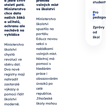
a ještě čtvrt
přehled
student
století poté.
volných míst
Ministerstvo
ve školství
Pro
chce data
pedago
našich žáků
Ministerstvo
a učitelů,
školství
ochranu ale
Zprávy
spustilo na
nechává na
od
portálu
vyhlášce
škol
Edu.cz novou
sekci s
Ministerstvo
nabídkami
školství
volných míst.
chystá
Nástroj má
revoluci ve
pomoci s
sběru dat.
hledáním
Dva nové
práce i
registry mají
obsazováním
nahradit
úvazků po
zastaralé
celé
výkazy a
republice.
pomoci řídit
Jihočeské
školství
školy mohou
moderně.