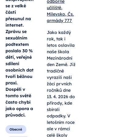
nahradil
internet
Od:
Střední
odborná
Intimní život
škola a
dětí a
Střední
dospívajících
odborné
se z velké
učiliště,
části
Milevsko, Čs.
přesunul na
armády 777
internet.
Zprávu se
Jako každý
sexuálním
rok, tak i
podtextem
letos oslavila
poslalo 30 %
naše škola
dětí, veřejné
Mezinárodní
sdílení
den Země. Již
osobních dat
tradičně
tvoří běžnou
vyrazili naši
praxi.
žáci prvních
Dospělí v
ročníků dne
tomto světě
13. 4. 2026 do
často chybí
přírody, kde