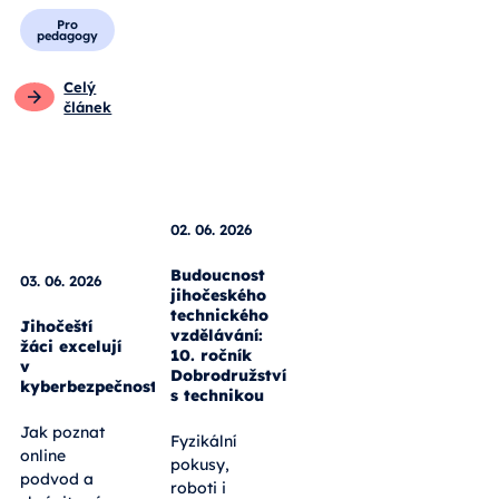
Pro
pedagogy
Celý
článek
03. 06. 2026
Jihočeští
žáci excelují
02. 06. 2026
v
kyberbezpečnosti
Budoucnost
jihočeského
Jak poznat
technického
online
vzdělávání:
10. ročník
podvod a
Dobrodružství