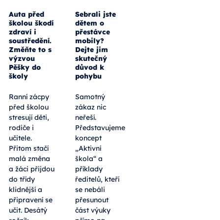
Auta před
Sebrali jste
školou škodí
dětem o
zdraví i
přestávce
soustředění.
mobily?
Změňte to s
Dejte jim
výzvou
skutečný
Pěšky do
důvod k
školy
pohybu
Ranní zácpy
Samotný
před školou
zákaz nic
stresují děti,
neřeší.
rodiče i
Představujeme
učitele.
koncept
Přitom stačí
„Aktivní
malá změna
škola“ a
a žáci přijdou
příklady
do třídy
ředitelů, kteří
klidnější a
se nebáli
připravení se
přesunout
učit. Desátý
část výuky