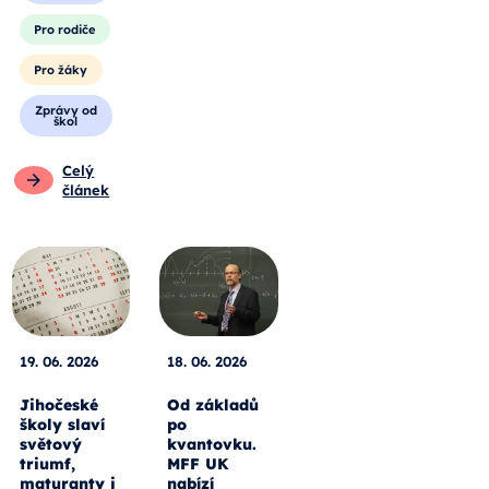
Pro rodiče
Pro žáky
Zprávy od
škol
Celý
článek
19. 06. 2026
18. 06. 2026
Jihočeské
Od základů
školy slaví
po
světový
kvantovku.
triumf,
MFF UK
maturanty i
nabízí