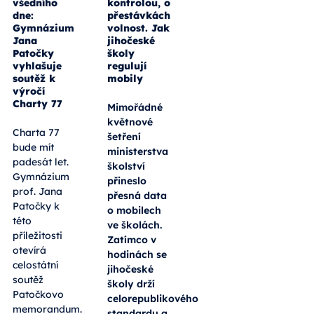
29. 05. 2026
28. 05. 2026
Nesvoboda
Výuka pod
všedního
kontrolou, o
dne:
přestávkách
Gymnázium
volnost. Jak
Jana
jihočeské
Patočky
školy
vyhlašuje
regulují
soutěž k
mobily
výročí
Charty 77
Mimořádné
květnové
Charta 77
šetření
bude mít
ministerstva
padesát let.
školství
Gymnázium
přineslo
prof. Jana
přesná data
Patočky k
o mobilech
této
ve školách.
příležitosti