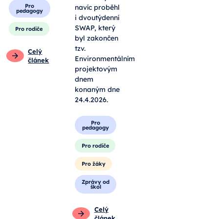
jako opora a
sbírali
průvodci.
odpadky. V
letošním roce
ale v rámci
Obecné
celé školy
Pro
navíc proběhl
pedagogy
i dvoutýdenní
SWAP, který
Pro rodiče
byl zakončen
tzv.
Celý
Environmentálním
článek
projektovým
dnem
konaným dne
24.4.2026.
Pro
pedagogy
Pro rodiče
Pro žáky