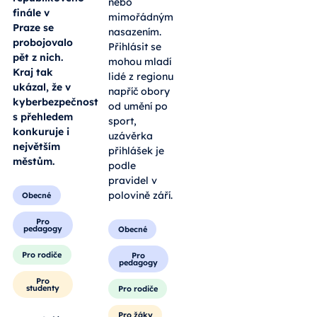
nebo
finále v
mimořádným
Praze se
nasazením.
probojovalo
Přihlásit se
pět z nich.
mohou mladí
Kraj tak
lidé z regionu
ukázal, že v
napříč obory
kyberbezpečnosti
od umění po
s přehledem
sport,
konkuruje i
uzávěrka
největším
přihlášek je
městům.
podle
pravidel v
polovině září.
Obecné
Pro
pedagogy
Obecné
Pro rodiče
Pro
pedagogy
Pro
studenty
Pro rodiče
Pro žáky