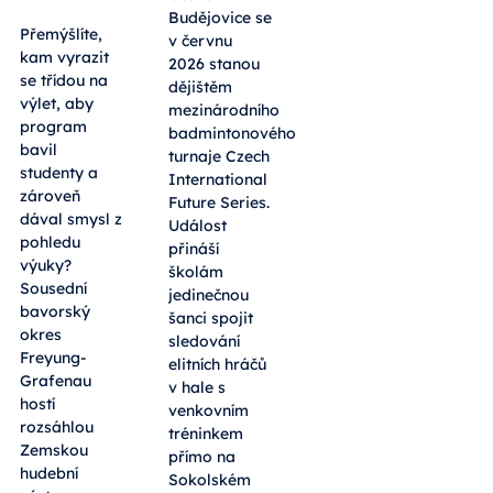
Budějovice se
Přemýšlíte,
v červnu
kam vyrazit
2026 stanou
se třídou na
dějištěm
výlet, aby
mezinárodního
program
badmintonového
bavil
turnaje Czech
studenty a
International
zároveň
Future Series.
dával smysl z
Událost
pohledu
přináší
výuky?
školám
Sousední
jedinečnou
bavorský
šanci spojit
okres
sledování
Freyung-
elitních hráčů
Grafenau
v hale s
hostí
venkovním
rozsáhlou
tréninkem
Zemskou
přímo na
hudební
Sokolském