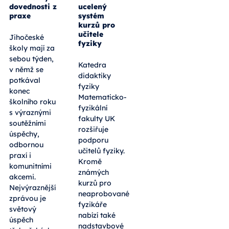
dovednosti z
ucelený
praxe
systém
kurzů pro
učitele
Jihočeské
fyziky
školy mají za
sebou týden,
Katedra
v němž se
didaktiky
potkával
fyziky
konec
Matematicko-
školního roku
fyzikální
s výraznými
fakulty UK
soutěžními
rozšiřuje
úspěchy,
podporu
odbornou
učitelů fyziky.
praxí i
Kromě
komunitními
známých
akcemi.
kurzů pro
Nejvýraznější
neaprobované
zprávou je
fyzikáře
světový
nabízí také
úspěch
nadstavbové