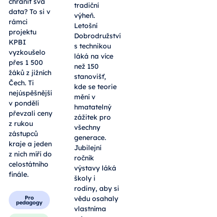
chránit svá
s technikou
data? To si v
rámci
Fyzikální
projektu
pokusy,
KPBI
roboti i
vyzkoušelo
tradiční
přes 1 500
výheň.
žáků z jižních
Letošní
Čech. Ti
Dobrodružství
nejúspěšnější
s technikou
v pondělí
láká na více
převzali ceny
než 150
z rukou
stanovišť,
zástupců
kde se teorie
kraje a jeden
mění v
z nich míří do
hmatatelný
celostátního
zážitek pro
finále.
všechny
generace.
Pro
Jubilejní
pedagogy
ročník