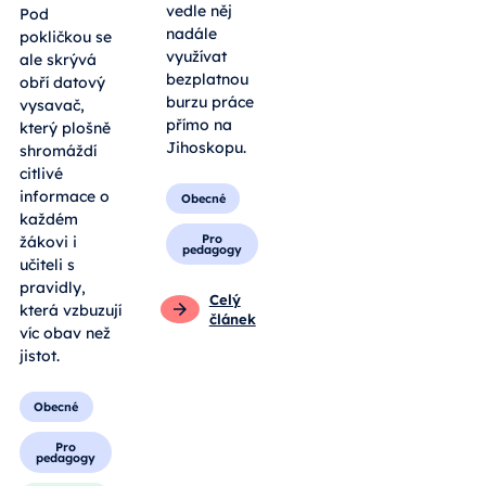
vedle něj
Pod
nadále
pokličkou se
využívat
ale skrývá
bezplatnou
obří datový
burzu práce
vysavač,
přímo na
který plošně
Jihoskopu.
shromáždí
citlivé
informace o
Obecné
každém
Pro
žákovi i
pedagogy
učiteli s
pravidly,
Celý
která vzbuzují
článek
víc obav než
jistot.
Obecné
Pro
pedagogy