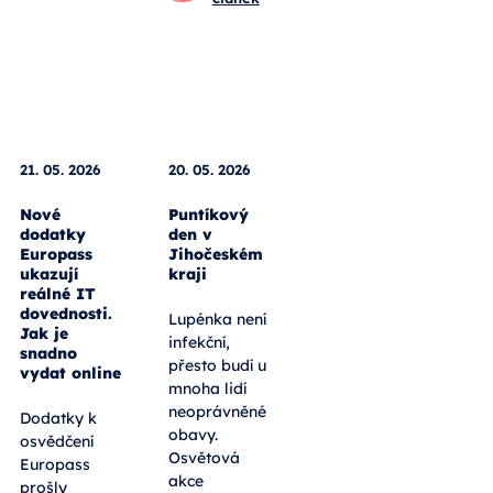
Zprávy od
škol
Celý
článek
21. 05. 2026
20. 05. 2026
Nové
Puntíkový
dodatky
den v
Europass
Jihočeském
ukazují
kraji
reálné IT
dovednosti.
Lupénka není
Jak je
infekční,
snadno
přesto budí u