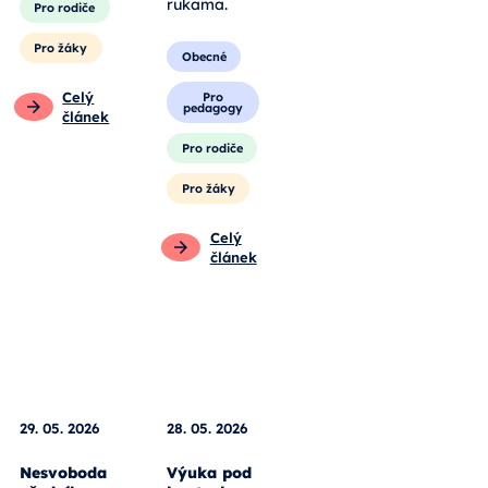
Pro rodiče
výstavy láká
školy i
Pro žáky
rodiny, aby si
vědu osahaly
Celý
vlastníma
článek
rukama.
Obecné
Pro
pedagogy
Pro rodiče
Pro žáky
Celý
článek