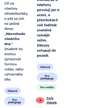
Zatímco v
otevírá
hodinách se
celostátní
jihočeské
soutěž
školy drží
Patočkovo
celorepublikového
memorandum.
standardu a
Cílí na
telefony
všechny
povolují jen k
středoškoláky
učení, o
a ptá se jich
přestávkách
na jediné
volí ředitelé
téma:
znatelně
„
Nesvoboda
volnější
všedního
režim.
dne
.“
Zákazy
Studenti ho
ustupují do
mohou
pozadí.
zpracovat
formou
Obecné
videa, nebo
výtvarného
Pro
pedagogy
díla.