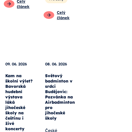
Celý
článek
Celý
článek
09. 06. 2026
08. 06. 2026
Kam na
Světový
školní výlet?
badminton v
Bavorská
srdci
hudební
Budějovic:
výstava
Pozvánka na
láká
Airbadminton
jihočeské
pro
školy na
jihočeské
češtinu i
školy
živé
koncerty
České