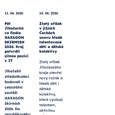
11. 06. 2026
10. 06. 2026
Pět
Zlatý oříšek
Jihočechů
v jižních
ve finále
Čechách
HAXAGON
znovu hledá
SKIRMISH
talentované
2026. Kraj
děti a dětské
potvrdil
kolektivy
silnou pozici
v IT
Zlatý oříšek
Jihočeského
Jihočeští
kraje otevřel
středoškoláci
nový ročník a
bodovali v
hledá děti i
celostátní
dětské
soutěži
kolektivy,
HAXAGON
které vynikají
Skirmish
talentem,
2026. Do
aktivitou
republikového