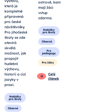
výstavu,
ostrově, kam
která je
mají žáci
kompletně
vstup
připravená
zdarma.
pro české
návštěvníky.
Nabídky
Pro jihočeské
pro školy
školy se zde
Obecné
otevírá
skvělá
Pro
možnost, jak
pedagogy
propojit
Pro žáky
hudební
výchovu,
historii a cizí
Celý
článek
jazyky v
praxi.
Nabídky
pro školy
Obecné