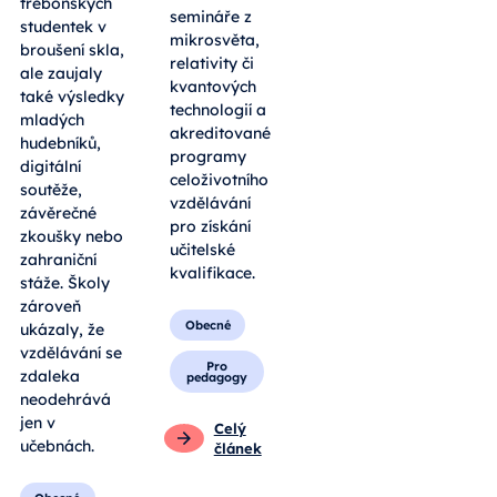
třeboňských
semináře z
studentek v
mikrosvěta,
broušení skla,
relativity či
ale zaujaly
kvantových
také výsledky
technologií a
mladých
akreditované
hudebníků,
programy
digitální
celoživotního
soutěže,
vzdělávání
závěrečné
pro získání
zkoušky nebo
učitelské
zahraniční
kvalifikace.
stáže. Školy
zároveň
Obecné
ukázaly, že
vzdělávání se
Pro
zdaleka
pedagogy
neodehrává
jen v
Celý
učebnách.
článek