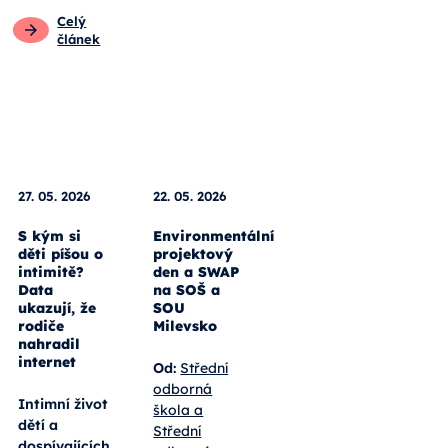
Pro rodiče
Obecné
Celý
Pro
pedagogy
článek
Celý
článek
27. 05. 2026
22. 05. 2026
S kým si
Environmentální
děti píšou o
projektový
intimitě?
den a SWAP
Data
na SOŠ a
ukazují, že
SOU
rodiče
Milevsko