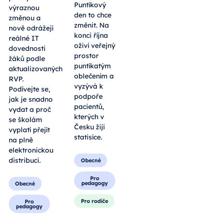
vydat online
mnoha lidí
neoprávněné
Dodatky k
obavy.
osvědčení
Osvětová
Europass
akce
prošly
Puntíkový
výraznou
den to chce
změnou a
změnit. Na
nově odrážejí
konci října
reálné IT
oživí veřejný
dovednosti
prostor
žáků podle
puntíkatým
aktualizovaných
oblečením a
RVP.
vyzývá k
Podívejte se,
podpoře
jak je snadno
pacientů,
vydat a proč
kterých v
se školám
Česku žijí
vyplatí přejít
statisíce.
na plně
elektronickou
distribuci.
Obecné