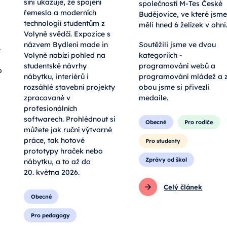
síni ukazuje, že spojení
společností M-Tes České
řemesla a moderních
Budějovice, ve které jsme
technologií studentům z
měli hned 6 želízek v ohni
Volyně svědčí. Expozice s
názvem Bydlení made in
Soutěžili jsme ve dvou
e
Volyně nabízí pohled na
kategoriích -
studentské návrhy
programování webů a
o
nábytku, interiérů i
programování mládež a 
rozsáhlé stavební projekty
obou jsme si přivezli
zpracované v
medaile.
profesionálních
softwarech. Prohlédnout si
Obecné
Pro rodiče
můžete jak ruční výtvarné
práce, tak hotové
Pro studenty
prototypy hraček nebo
Zprávy od škol
nábytku, a to až do
20. května 2026.
Celý článek
Obecné
Pro pedagogy