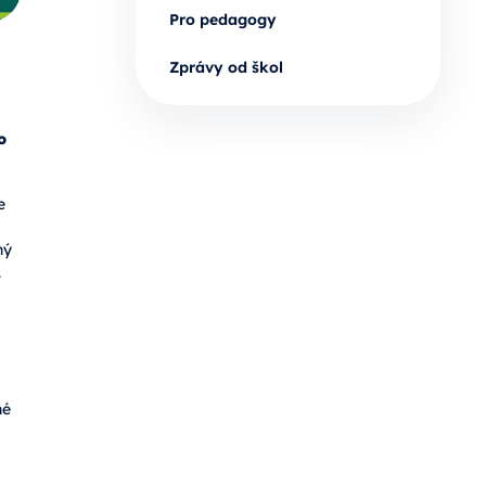
Pro pedagogy
Zprávy od škol
o
e
ný
.
né