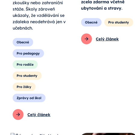
zcela zdarma včetně
zkoušky nebo zahraniční
ubytování a stravy
.
stáže. Školy zároveň
ukázaly, že vzdělávání se
zdaleka neodehrává jen v
Obecné
Pro studenty
učebnách.
Celý článek
Obecné
Pro pedagogy
Pro rodiče
Pro studenty
Pro žáky
Zprávy od škol
Celý článek