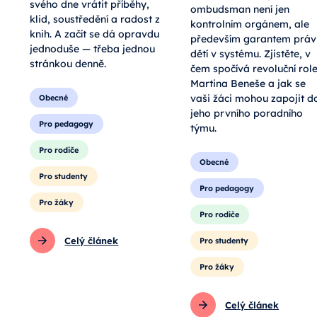
svého dne vrátit příběhy,
ombudsman není jen
klid, soustředění a radost z
kontrolním orgánem, ale
knih. A začít se dá opravdu
především garantem práv
jednoduše — třeba jednou
dětí v systému. Zjistěte, v
stránkou denně.
čem spočívá revoluční rol
Martina Beneše a jak se
vaši žáci mohou zapojit d
Obecné
jeho prvního poradního
Pro pedagogy
týmu.
Pro rodiče
Obecné
Pro studenty
Pro pedagogy
Pro žáky
Pro rodiče
Celý článek
Pro studenty
Pro žáky
Celý článek