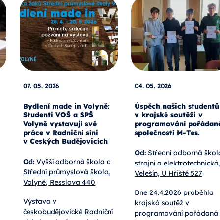
07. 05. 2026
04. 05. 2026
Bydlení made in Volyně:
Úspěch našich studentů
Studenti VOŠ a SPŠ
v krajské soutěži v
Volyně vystavují své
programování pořádan
práce v Radniční síni
společností M-Tes.
v Českých Budějovicích
Od:
Střední odborná škol
Od:
Vyšší odborná škola a
strojní a elektrotechnická
Střední průmyslová škola,
Velešín, U Hřiště 527
Volyně, Resslova 440
Dne 24.4.2026 proběhla
Výstava v
krajská soutěž v
českobudějovické Radniční
programování pořádaná