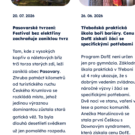
20. 07. 2026
26. 06. 2026
Pasovarské tvrzení:
Třeboňská praktická
Festival bez elektřiny
škola boří bariéry. Cenu
zachraňuje zaniklou tvrz
DofE získali žáci se
specifickými potřebami
Tam, kde z vysokých
Program DofE není určen
kopřiv a náletových bříz
jen pro gymnázia. Základn
trčí torza starých zdí, leží
škola praktická v Třeboni
zaniklá obec
Pasovary
.
už 4 roky ukazuje, že s
Zhruba patnáct kilometrů
dobrým vedením zvládno
od turistického ruchu
náročné výzvy i žáci se
Českého Krumlova se
specifickými potřebami.
rozkládá místo, jehož
Dvě noci ve stanu, vaření 
jedinou výraznou
lese a pomoc komunitě.
dominantou zůstala stará
Anežka Marušincová se
gotická věž
. Ta byla
stala první Češkou s
dlouhá desetiletí svědkem
Downovým syndromem,
už jen pomalého rozpadu
.
která získala cenu DofE.