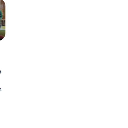
é
a
,