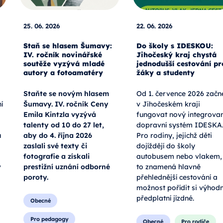
25. 06. 2026
22. 06. 2026
Staň se hlasem Šumavy:
Do školy s IDESKOU:
IV. ročník novinářské
Jihočeský kraj chystá
soutěže vyzývá mladé
jednodušší cestování pr
autory a fotoamatéry
žáky a studenty
Staňte se novým hlasem
Od 1. července 2026 začn
í
Šumavy. IV. ročník Ceny
v Jihočeském kraji
Emila Kintzla vyzývá
fungovat nový integrova
talenty od 10 do 27 let,
dopravní systém IDESKA
u
aby do 4. října 2026
Pro rodiny, jejichž děti
zaslali své texty či
dojíždějí do školy
fotografie a získali
autobusem nebo vlakem,
v
prestižní uznání odborné
to znamená hlavně
poroty.
přehlednější cestování a
možnost pořídit si výhod
předplatní jízdné.
Obecné
Pro pedagogy
Obecné
Pro rodiče