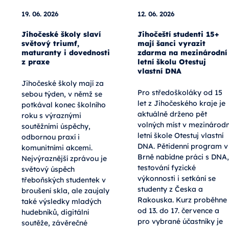
19. 06. 2026
12. 06. 2026
Jihočeské školy slaví
Jihočeští studenti 15+
světový triumf,
mají šanci vyrazit
maturanty i dovednosti
zdarma na mezinárodní
z praxe
letní školu Otestuj
vlastní DNA
Jihočeské školy mají za
Pro středoškoláky od 15
sebou týden, v němž se
let z Jihočeského kraje je
potkával konec školního
aktuálně drženo pět
roku s výraznými
volných míst v mezinárodn
soutěžními úspěchy,
letní škole Otestuj vlastní
odbornou praxí i
DNA. Pětidenní program v
komunitními akcemi.
Brně nabídne práci s DNA,
Nejvýraznější zprávou je
testování fyzické
světový úspěch
výkonnosti i setkání se
třeboňských studentek v
studenty z Česka a
broušení skla, ale zaujaly
Rakouska. Kurz proběhne
také výsledky mladých
od 13. do 17. července a
hudebníků, digitální
pro vybrané účastníky je
soutěže, závěrečné