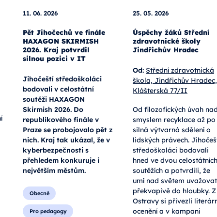
11. 06. 2026
25. 05. 2026
Pět Jihočechů ve finále
Úspěchy žáků Střední
HAXAGON SKIRMISH
zdravotnické školy
2026. Kraj potvrdil
Jindřichův Hradec
silnou pozici v IT
Od:
Střední zdravotnická
Jihočeští středoškoláci
škola, Jindřichův Hradec,
bodovali v celostátní
Klášterská 77/II
soutěži HAXAGON
Skirmish 2026. Do
Od filozofických úvah na
í
republikového finále v
smyslem recyklace až po
Praze se probojovalo pět z
silná výtvarná sdělení o
nich. Kraj tak ukázal, že v
lidských právech. Jihočeš
kyberbezpečnosti s
středoškoláci bodovali
přehledem konkuruje i
hned ve dvou celostátníc
největším městům.
soutěžích a potvrdili, že
umí nad světem uvažovat
překvapivě do hloubky. Z
Obecné
Ostravy si přivezli literárn
ocenění a v kampani
Pro pedagogy