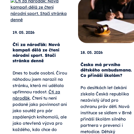
19. 05. 2026
Čti za nároďák: Nová
kampaň dělá ze čtení
18. 05. 2026
národní sport. Stačí
stránka denně
Česko má prvního
dětského ombudsmana.
Dnes to bude osobní. Čirou
Co přináší školám?
náhodou jsem narazil na
stránku, která mi udělala
Po desítkách let čekání
upřímnou radost.
Čti za
získala Česká republika
nároďák
. Čtení tu není
nezávislý úřad pro
podané jako povinnost ani
ochranu práv dětí. Nová
jako soutěž pro pár
instituce se sídlem v Brně
zapálených knihomolů, ale
přináší školám silného
jako otevřená výzva pro
partnera v prevenci i
každého, kdo chce do
metodice. Dětský