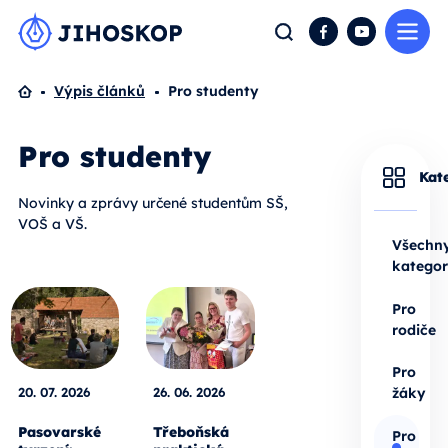
Me
Hledat
Facebook
YouTube
Domů
Výpis článků
Pro studenty
Pro studenty
Kat
Novinky a zprávy určené studentům SŠ,
VOŠ a VŠ.
Všechn
kategor
Pro
rodiče
Pro
20. 07. 2026
26. 06. 2026
žáky
Pasovarské
Třeboňská
Pro