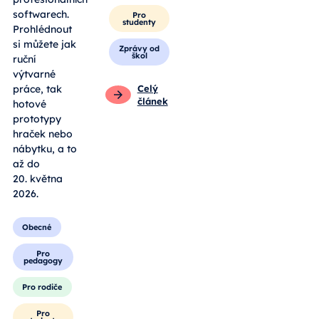
softwarech.
Pro
studenty
Prohlédnout
si můžete jak
Zprávy od
škol
ruční
výtvarné
práce, tak
Celý
článek
hotové
prototypy
hraček nebo
nábytku, a to
až do
20. května
2026.
Obecné
Pro
pedagogy
Pro rodiče
Pro