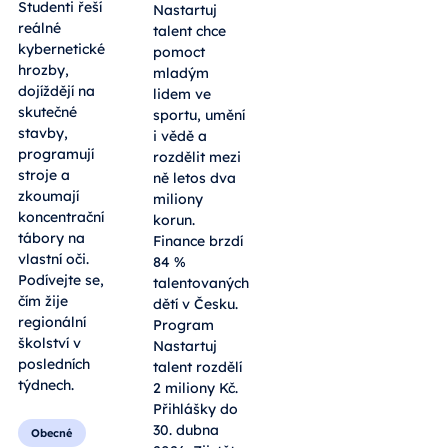
Studenti řeší
Nastartuj
reálné
talent chce
kybernetické
pomoct
hrozby,
mladým
dojíždějí na
lidem ve
skutečné
sportu, umění
stavby,
i vědě a
programují
rozdělit mezi
stroje a
ně letos dva
zkoumají
miliony
koncentrační
korun.
tábory na
Finance brzdí
vlastní oči.
84 %
Podívejte se,
talentovaných
čím žije
dětí v Česku.
regionální
Program
školství v
Nastartuj
posledních
talent rozdělí
týdnech.
2 miliony Kč.
Přihlášky do
30. dubna
Obecné