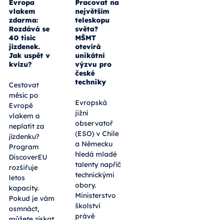
Evropa
Pracovat na
vlakem
největším
zdarma:
teleskopu
Rozdává se
světa?
40 tisíc
MŠMT
jízdenek.
otevírá
Jak uspět v
unikátní
kvízu?
výzvu pro
české
techniky
Cestovat
měsíc po
Evropská
Evropě
jižní
vlakem a
observatoř
neplatit za
(ESO) v Chile
jízdenku?
a Německu
Program
hledá mladé
DiscoverEU
talenty napříč
rozšiřuje
technickými
letos
obory.
kapacity.
Ministerstvo
Pokud je vám
školství
osmnáct,
právě
můžete získat