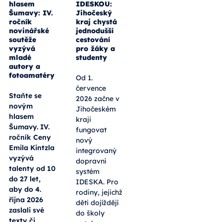
hlasem
IDESKOU:
Šumavy: IV.
Jihočeský
ročník
kraj chystá
novinářské
jednodušší
soutěže
cestování
vyzývá
pro žáky a
mladé
studenty
autory a
fotoamatéry
Od 1.
července
Staňte se
2026 začne v
novým
Jihočeském
hlasem
kraji
Šumavy. IV.
fungovat
ročník Ceny
nový
Emila Kintzla
integrovaný
vyzývá
dopravní
talenty od 10
systém
do 27 let,
IDESKA. Pro
aby do 4.
rodiny, jejichž
října 2026
děti dojíždějí
zaslali své
do školy
texty či