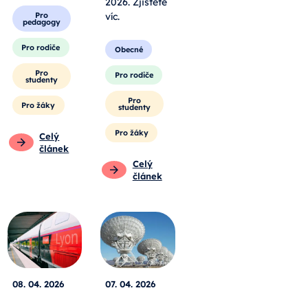
2026. Zjistěte
Pro
víc.
pedagogy
Pro rodiče
Obecné
Pro
Pro rodiče
studenty
Pro
Pro žáky
studenty
Pro žáky
Celý
článek
Celý
článek
08. 04. 2026
07. 04. 2026