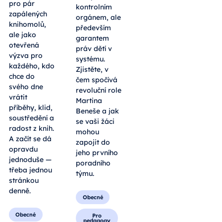
pro pár
kontrolním
zapálených
orgánem, ale
knihomolů,
především
ale jako
garantem
otevřená
práv dětí v
výzva pro
systému.
každého, kdo
Zjistěte, v
chce do
čem spočívá
svého dne
revoluční role
vrátit
Martina
příběhy, klid,
Beneše a jak
soustředění a
se vaši žáci
radost z knih.
mohou
A začít se dá
zapojit do
opravdu
jeho prvního
jednoduše —
poradního
třeba jednou
týmu.
stránkou
denně.
Obecné
Obecné
Pro
pedagogy