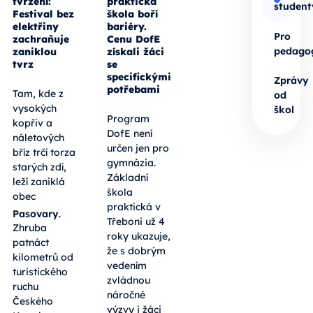
tvrzení:
praktická
student
Festival bez
škola boří
elektřiny
bariéry.
Pro
zachraňuje
Cenu DofE
pedago
zaniklou
získali žáci
tvrz
se
specifickými
Zprávy
potřebami
Tam, kde z
od
vysokých
škol
Program
kopřiv a
DofE není
náletových
určen jen pro
bříz trčí torza
gymnázia.
starých zdí,
Základní
leží zaniklá
škola
obec
praktická v
Pasovary
.
Třeboni už 4
Zhruba
roky ukazuje,
patnáct
že s dobrým
kilometrů od
vedením
turistického
zvládnou
ruchu
náročné
Českého
výzvy i žáci