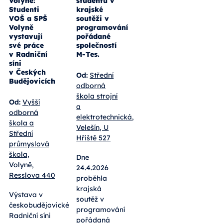
Volyně:
studentů v
Studenti
krajské
VOŠ a SPŠ
soutěži v
Volyně
programování
vystavují
pořádané
své práce
společností
v Radniční
M-Tes.
síni
v Českých
Od:
Střední
Budějovicích
odborná
škola strojní
Od:
Vyšší
a
odborná
elektrotechnická,
škola a
Velešín, U
Střední
Hřiště 527
průmyslová
škola,
Dne
Volyně,
24.4.2026
Resslova 440
proběhla
krajská
Výstava v
soutěž v
českobudějovické
programování
Radniční síni
pořádaná