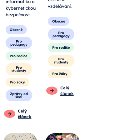
informatiku a
vzdělávání.
kybernetickou
bezpečnost.
Obecné
Obecné
Pro
pedagogy
Pro
pedagogy
Pro rodiče
Pro rodiče
Pro
studenty
Pro
studenty
Pro žáky
Pro žáky
Celý
článek
Zprávy od
škol
Celý
článek