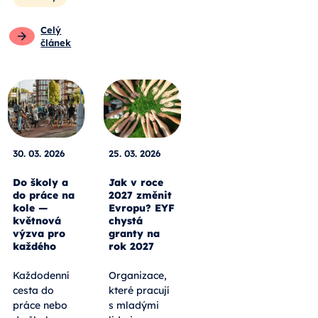
Celý
článek
30. 03. 2026
25. 03. 2026
Do školy a
Jak v roce
do práce na
2027 změnit
kole —
Evropu? EYF
květnová
chystá
výzva pro
granty na
každého
rok 2027
Každodenní
Organizace,
cesta do
které pracují
práce nebo
s mladými