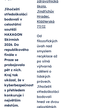
zdravotnická
škola,
Jihočeští
Jindřichův
středoškoláci
Hradec,
bodovali v
Klášterská
celostátní
77/II
soutěži
HAXAGON
Od
Skirmish
filozofických
2026. Do
úvah nad
republikového
smyslem
finále v
recyklace až
Praze se
po silná
probojovalo
výtvarná
pět z nich.
sdělení o
Kraj tak
lidských
ukázal, že v
právech.
kyberbezpečnosti
Jihočeští
s přehledem
středoškoláci
konkuruje i
bodovali
největším
hned ve dvou
městům.
celostátních