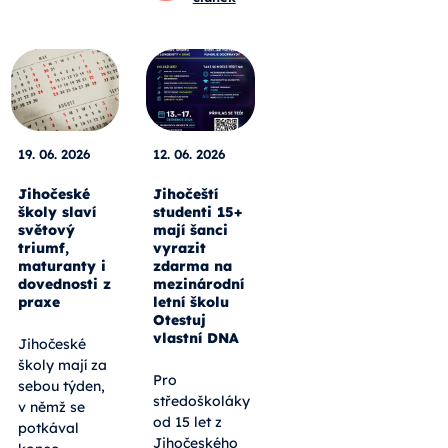
19. 06. 2026
12. 06. 2026
Jihočeské
Jihočeští
školy slaví
studenti 15+
světový
mají šanci
triumf,
vyrazit
maturanty i
zdarma na
dovednosti z
mezinárodní
praxe
letní školu
Otestuj
vlastní DNA
Jihočeské
školy mají za
Pro
sebou týden,
středoškoláky
v němž se
od 15 let z
potkával
Jihočeského