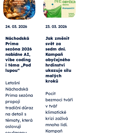
24. 03. 2026
23. 03. 2026
Náchodská
Jak změnit
Prima
svět za
sezóna 2026
sedm dní.
nabídne AI,
Kampaň
vibe coding
obyčejného
i téma „Pod
hrdinství
lupou“
ukazuje sílu
malých
kroků
Letošní
Náchodská
Pocit
Prima sezóna
bezmoci tváří
propojí
v tvář
tradiční důraz
klimatické
na detail s
krizi zažívá
tématy, která
mnoho lidí.
oslovují
Kampaň
současnou