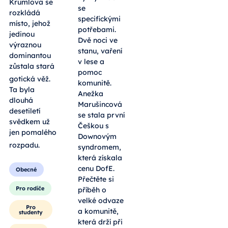
Krumlova se
se
rozkládá
specifickými
místo, jehož
potřebami.
jedinou
Dvě noci ve
výraznou
stanu, vaření
dominantou
v lese a
zůstala stará
pomoc
gotická věž
.
komunitě.
Ta byla
Anežka
dlouhá
Marušincová
desetiletí
se stala první
svědkem už
Češkou s
jen pomalého
Downovým
rozpadu
.
syndromem,
která získala
cenu DofE.
Obecné
Přečtěte si
Pro rodiče
příběh o
velké odvaze
Pro
a komunitě,
studenty
která drží při