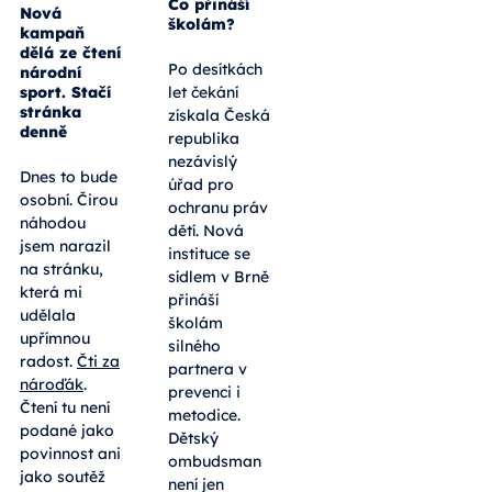
Co přináší
Nová
školám?
kampaň
dělá ze čtení
Po desítkách
národní
sport. Stačí
let čekání
stránka
získala Česká
denně
republika
nezávislý
Dnes to bude
úřad pro
osobní. Čirou
ochranu práv
náhodou
dětí. Nová
jsem narazil
instituce se
na stránku,
sídlem v Brně
která mi
přináší
udělala
školám
upřímnou
silného
radost.
Čti za
partnera v
nároďák
.
prevenci i
Čtení tu není
metodice.
podané jako
Dětský
povinnost ani
ombudsman
jako soutěž
není jen