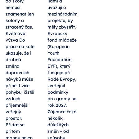
do školy
lidmi a
nemusí
uvažují o
znamenat jen
mezinárodním
kolony a
projektu, by
ztracený čas.
měly zbystřit.
Květnová
Evropský
výzva Do
fond mládeže
práce na kole
(European
ukazuje, že i
Youth
drobná
Foundation,
změna
EYF), který
dopravních
funguje při
návyků může
Radě Evropy,
přinést více
zveřejnil
pohybu, čistší
podmínky
vzduch i
pro granty na
příjemnější
rok 2027.
veřejný
Zájemce čeká
prostor.
několik
Přidat se
důležitých
přitom
změn – od
mohou nejen
způsobu