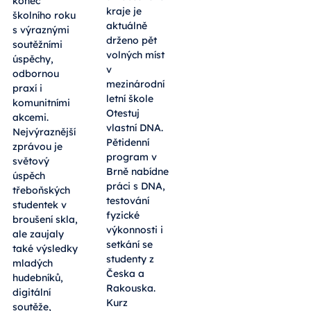
konec
kraje je
školního roku
aktuálně
s výraznými
drženo pět
soutěžními
volných míst
úspěchy,
v
odbornou
mezinárodní
praxí i
letní škole
komunitními
Otestuj
akcemi.
vlastní DNA.
Nejvýraznější
Pětidenní
zprávou je
program v
světový
Brně nabídne
úspěch
práci s DNA,
třeboňských
testování
studentek v
fyzické
broušení skla,
výkonnosti i
ale zaujaly
setkání se
také výsledky
studenty z
mladých
Česka a
hudebníků,
Rakouska.
digitální
Kurz
soutěže,