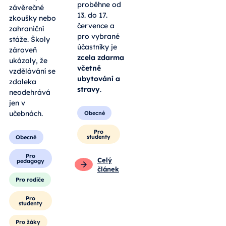
proběhne od
závěrečné
13. do 17.
zkoušky nebo
července a
zahraniční
pro vybrané
stáže. Školy
účastníky je
zároveň
zcela zdarma
ukázaly, že
včetně
vzdělávání se
ubytování a
zdaleka
stravy
.
neodehrává
jen v
učebnách.
Obecné
Pro
studenty
Obecné
Pro
Celý
pedagogy
článek
Pro rodiče
Pro
studenty
Pro žáky