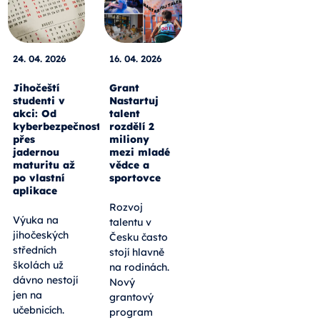
24. 04. 2026
16. 04. 2026
Jihočeští
Grant
studenti v
Nastartuj
akci: Od
talent
kyberbezpečnosti
rozdělí 2
přes
miliony
jadernou
mezi mladé
maturitu až
vědce a
po vlastní
sportovce
aplikace
Rozvoj
Výuka na
talentu v
jihočeských
Česku často
středních
stojí hlavně
školách už
na rodinách.
dávno nestojí
Nový
jen na
grantový
učebnicích.
program