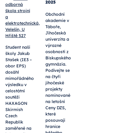
2025
odborná
škola strojní
Obchodní
a
akademie v
elektrotechnická,
Táboře,
Velešín, U
Jihočeská
Hřiště 527
univerzita a
výrazné
Student naší
osobnosti z
školy Jakub
Biskupského
Stašek (IE3 –
gymnázia.
obor EPS)
Podívejte se
dosáhl
na čtyři
mimořádného
jihočeské
výsledku v
projekty
celostátní
nominované
soutěži
na letošní
HAXAGON
Ceny DZS,
Skirmish
které
Czech
posouvají
Republik
hranice
zaměřené na
běžného