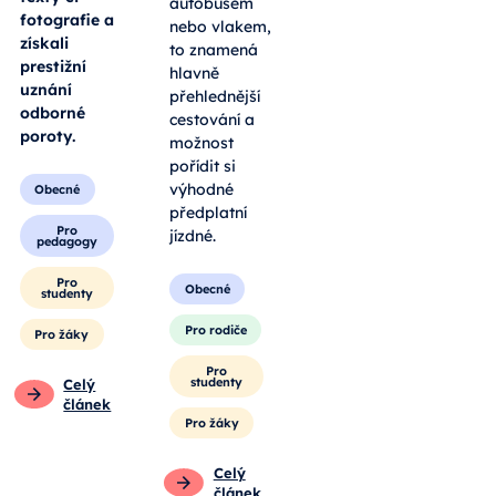
autobusem
fotografie a
nebo vlakem,
získali
to znamená
prestižní
hlavně
uznání
přehlednější
odborné
cestování a
poroty.
možnost
pořídit si
výhodné
Obecné
předplatní
Pro
jízdné.
pedagogy
Pro
Obecné
studenty
Pro rodiče
Pro žáky
Pro
studenty
Celý
článek
Pro žáky
Celý
článek