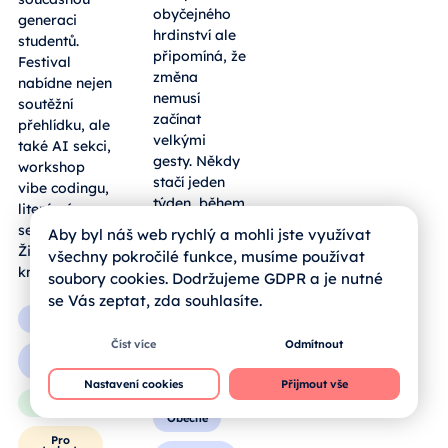
obyčejného
generaci
hrdinství ale
studentů.
připomíná, že
Festival
změna
nabídne nejen
nemusí
soutěžní
začínat
přehlídku, ale
velkými
také AI sekci,
gesty. Někdy
workshop
stačí jeden
vibe codingu,
týden, během
literární
něhož člověk
seminář nebo
Aby byl náš web rychlý a mohli jste využívat
vyzkouší něco
Živou
všechny pokročilé funkce, musíme používat
nového — a
knihovnu.
soubory cookies. Dodržujeme GDPR a je nutné
zjistí, že i
se Vás zeptat, zda souhlasíte.
malý krok
Obecné
může mít
Číst více
Odmítnout
skutečný
Pro
pedagogy
dopad.
Nastavení cookies
Přijmout vše
Pro rodiče
Obecné
Pro