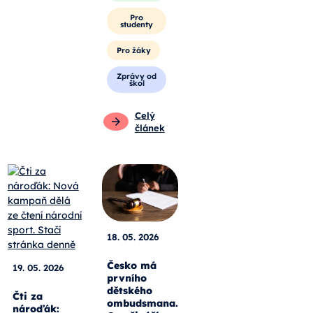
Pro
studenty
Pro žáky
Zprávy od
škol
Celý
článek
18. 05. 2026
Česko má
19. 05. 2026
prvního
dětského
Čti za
ombudsmana.
nároďák: