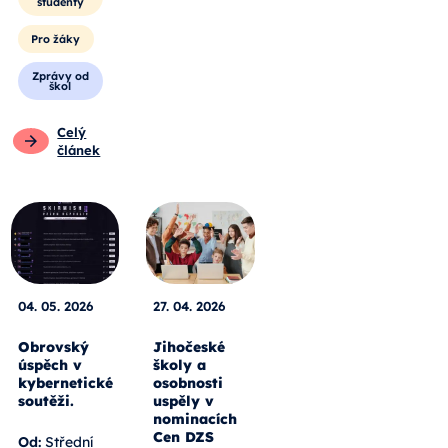
studenty
Pro žáky
Zprávy od
škol
Celý
článek
04. 05. 2026
27. 04. 2026
Obrovský
Jihočeské
úspěch v
školy a
kybernetické
osobnosti
soutěži.
uspěly v
nominacích
Cen DZS
Od:
Střední