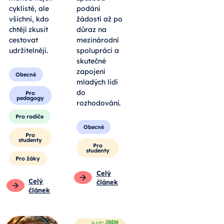
cyklisté, ale
podání
všichni, kdo
žádosti až po
chtějí zkusit
důraz na
cestovat
mezinárodní
udržitelněji.
spolupráci a
skutečné
zapojení
Obecné
mladých lidí
do
Pro
pedagogy
rozhodování.
Pro rodiče
Obecné
Pro
studenty
Pro
studenty
Pro žáky
Celý
Celý
článek
článek