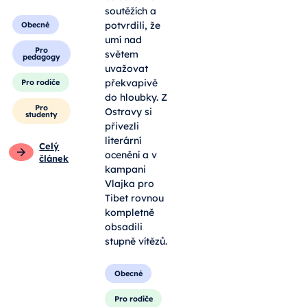
soutěžích a
potvrdili, že
Obecné
umí nad
Pro
světem
pedagogy
uvažovat
překvapivě
Pro rodiče
do hloubky. Z
Pro
Ostravy si
studenty
přivezli
literární
Celý
ocenění a v
článek
kampani
Vlajka pro
Tibet rovnou
kompletně
obsadili
stupně vítězů.
Obecné
Pro rodiče