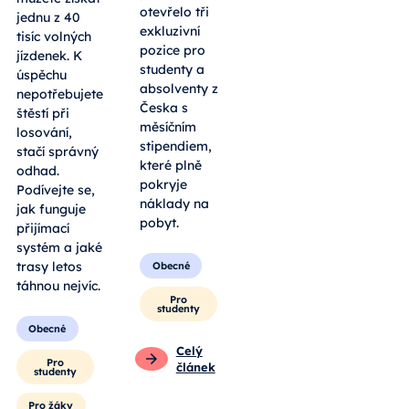
otevřelo tři
jednu z 40
exkluzivní
tisíc volných
pozice pro
jízdenek. K
studenty a
úspěchu
absolventy z
nepotřebujete
Česka s
štěstí při
měsíčním
losování,
stipendiem,
stačí správný
které plně
odhad.
pokryje
Podívejte se,
náklady na
jak funguje
pobyt.
přijímací
systém a jaké
trasy letos
Obecné
táhnou nejvíc.
Pro
studenty
Obecné
Celý
Pro
článek
studenty
Pro žáky