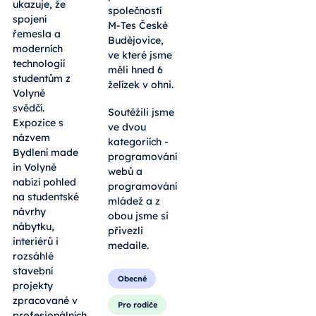
ukazuje, že
společností
spojení
M-Tes České
řemesla a
Budějovice,
moderních
ve které jsme
technologií
měli hned 6
studentům z
želízek v ohni.
Volyně
svědčí.
Soutěžili jsme
Expozice s
ve dvou
názvem
kategoriích -
Bydlení made
programování
in Volyně
webů a
nabízí pohled
programování
na studentské
mládež a z
návrhy
obou jsme si
nábytku,
přivezli
interiérů i
medaile.
rozsáhlé
stavební
Obecné
projekty
zpracované v
Pro rodiče
profesionálních