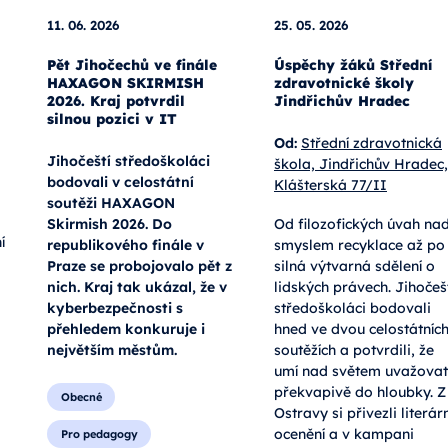
11. 06. 2026
25. 05. 2026
Pět Jihočechů ve finále
Úspěchy žáků Střední
HAXAGON SKIRMISH
zdravotnické školy
2026. Kraj potvrdil
Jindřichův Hradec
silnou pozici v IT
Od:
Střední zdravotnická
Jihočeští středoškoláci
škola, Jindřichův Hradec,
bodovali v celostátní
Klášterská 77/II
soutěži HAXAGON
Skirmish 2026. Do
Od filozofických úvah na
í
republikového finále v
smyslem recyklace až po
Praze se probojovalo pět z
silná výtvarná sdělení o
nich. Kraj tak ukázal, že v
lidských právech. Jihočeš
kyberbezpečnosti s
středoškoláci bodovali
přehledem konkuruje i
hned ve dvou celostátníc
největším městům.
soutěžích a potvrdili, že
umí nad světem uvažovat
překvapivě do hloubky. Z
Obecné
Ostravy si přivezli literárn
ocenění a v kampani
Pro pedagogy