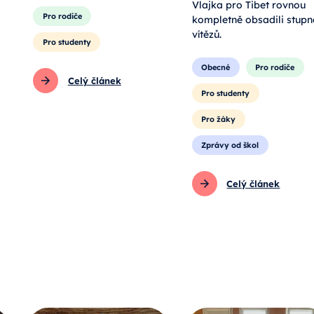
Vlajka pro Tibet rovnou
Pro rodiče
kompletně obsadili stupn
vítězů.
Pro studenty
Obecné
Pro rodiče
Celý článek
Pro studenty
Pro žáky
Zprávy od škol
Celý článek