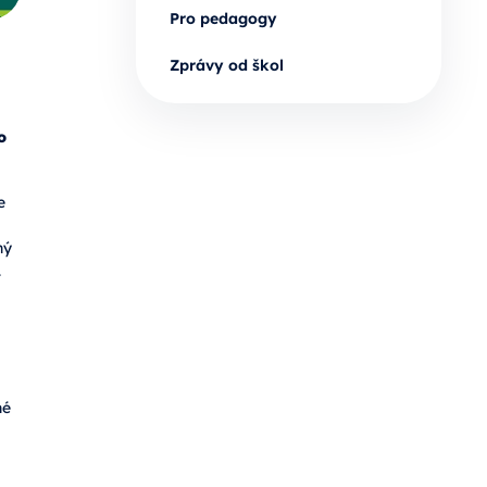
Pro pedagogy
Zprávy od škol
o
e
ný
.
né