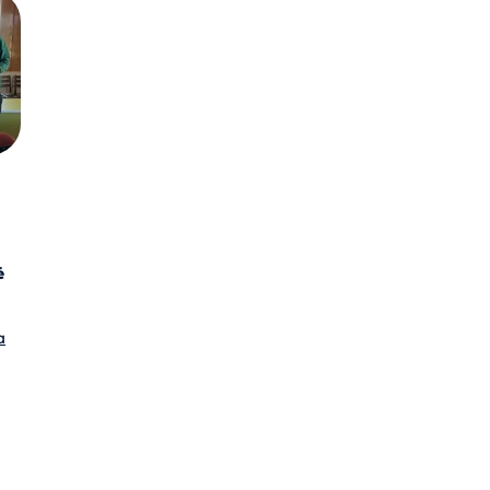
é
a
,