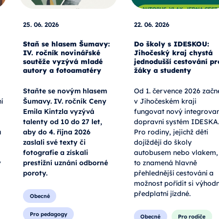
25. 06. 2026
22. 06. 2026
Staň se hlasem Šumavy:
Do školy s IDESKOU:
IV. ročník novinářské
Jihočeský kraj chystá
soutěže vyzývá mladé
jednodušší cestování pr
autory a fotoamatéry
žáky a studenty
Staňte se novým hlasem
Od 1. července 2026 začn
í
Šumavy. IV. ročník Ceny
v Jihočeském kraji
Emila Kintzla vyzývá
fungovat nový integrova
talenty od 10 do 27 let,
dopravní systém IDESKA
u
aby do 4. října 2026
Pro rodiny, jejichž děti
zaslali své texty či
dojíždějí do školy
fotografie a získali
autobusem nebo vlakem,
v
prestižní uznání odborné
to znamená hlavně
poroty.
přehlednější cestování a
možnost pořídit si výhod
předplatní jízdné.
Obecné
Pro pedagogy
Obecné
Pro rodiče