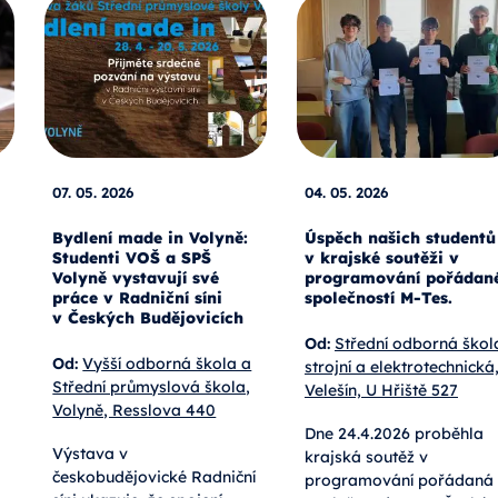
07. 05. 2026
04. 05. 2026
Bydlení made in Volyně:
Úspěch našich studentů
Studenti VOŠ a SPŠ
v krajské soutěži v
Volyně vystavují své
programování pořádan
práce v Radniční síni
společností M-Tes.
v Českých Budějovicích
Od:
Střední odborná škol
Od:
Vyšší odborná škola a
strojní a elektrotechnická
Střední průmyslová škola,
Velešín, U Hřiště 527
Volyně, Resslova 440
Dne 24.4.2026 proběhla
Výstava v
krajská soutěž v
českobudějovické Radniční
programování pořádaná