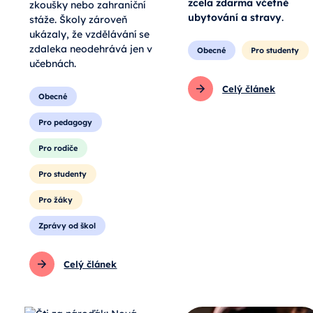
zcela zdarma včetně
zkoušky nebo zahraniční
ubytování a stravy
.
stáže. Školy zároveň
ukázaly, že vzdělávání se
zdaleka neodehrává jen v
Obecné
Pro studenty
učebnách.
Celý článek
Obecné
Pro pedagogy
Pro rodiče
Pro studenty
Pro žáky
Zprávy od škol
Celý článek