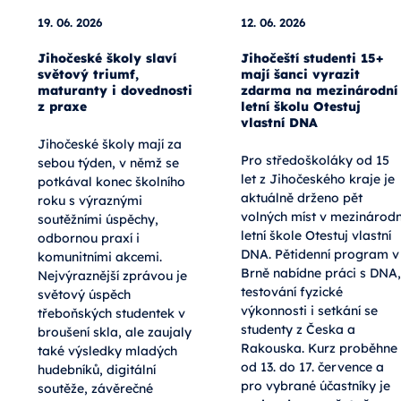
19. 06. 2026
12. 06. 2026
Jihočeské školy slaví
Jihočeští studenti 15+
světový triumf,
mají šanci vyrazit
maturanty i dovednosti
zdarma na mezinárodní
z praxe
letní školu Otestuj
vlastní DNA
Jihočeské školy mají za
Pro středoškoláky od 15
sebou týden, v němž se
let z Jihočeského kraje je
potkával konec školního
aktuálně drženo pět
roku s výraznými
volných míst v mezinárodn
soutěžními úspěchy,
letní škole Otestuj vlastní
odbornou praxí i
DNA. Pětidenní program v
komunitními akcemi.
Brně nabídne práci s DNA,
Nejvýraznější zprávou je
testování fyzické
světový úspěch
výkonnosti i setkání se
třeboňských studentek v
studenty z Česka a
broušení skla, ale zaujaly
Rakouska. Kurz proběhne
také výsledky mladých
od 13. do 17. července a
hudebníků, digitální
pro vybrané účastníky je
soutěže, závěrečné