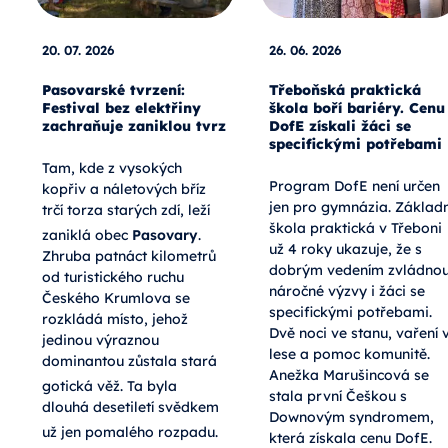
20. 07. 2026
26. 06. 2026
Pasovarské tvrzení:
Třeboňská praktická
Festival bez elektřiny
škola boří bariéry. Cenu
zachraňuje zaniklou tvrz
DofE získali žáci se
specifickými potřebami
Tam, kde z vysokých
Program DofE není určen
kopřiv a náletových bříz
jen pro gymnázia. Základn
trčí torza starých zdí, leží
škola praktická v Třeboni
zaniklá obec
Pasovary
.
už 4 roky ukazuje, že s
Zhruba patnáct kilometrů
dobrým vedením zvládno
od turistického ruchu
náročné výzvy i žáci se
Českého Krumlova se
specifickými potřebami.
rozkládá místo, jehož
Dvě noci ve stanu, vaření 
jedinou výraznou
lese a pomoc komunitě.
dominantou zůstala stará
Anežka Marušincová se
gotická věž
. Ta byla
stala první Češkou s
dlouhá desetiletí svědkem
Downovým syndromem,
už jen pomalého rozpadu
.
která získala cenu DofE.