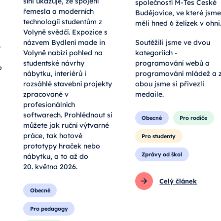
síni ukazuje, že spojení
společností M-Tes České
řemesla a moderních
Budějovice, ve které jsme
technologií studentům z
měli hned 6 želízek v ohni
Volyně svědčí. Expozice s
názvem Bydlení made in
Soutěžili jsme ve dvou
e
Volyně nabízí pohled na
kategoriích -
studentské návrhy
programování webů a
o
nábytku, interiérů i
programování mládež a 
rozsáhlé stavební projekty
obou jsme si přivezli
zpracované v
medaile.
profesionálních
softwarech. Prohlédnout si
Obecné
Pro rodiče
můžete jak ruční výtvarné
práce, tak hotové
Pro studenty
prototypy hraček nebo
Zprávy od škol
nábytku, a to až do
20. května 2026.
Celý článek
Obecné
Pro pedagogy