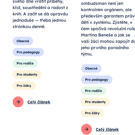
svého dne vrátit příběhy,
ombudsman není jen
klid, soustředění a radost z
kontrolním orgánem, ale
knih. A začít se dá opravdu
především garantem práv
jednoduše — třeba jednou
dětí v systému. Zjistěte, v
stránkou denně.
čem spočívá revoluční rol
Martina Beneše a jak se
vaši žáci mohou zapojit d
Obecné
jeho prvního poradního
Pro pedagogy
týmu.
Pro rodiče
Obecné
Pro studenty
Pro pedagogy
Pro žáky
Pro rodiče
Celý článek
Pro studenty
Pro žáky
Celý článek