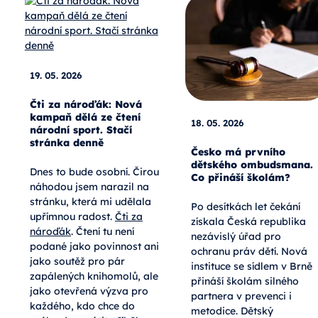
19. 05. 2026
Čti za nároďák: Nová
kampaň dělá ze čtení
18. 05. 2026
národní sport. Stačí
stránka denně
Česko má prvního
dětského ombudsmana.
Dnes to bude osobní. Čirou
Co přináší školám?
náhodou jsem narazil na
stránku, která mi udělala
Po desítkách let čekání
upřímnou radost.
Čti za
získala Česká republika
nároďák
. Čtení tu není
nezávislý úřad pro
podané jako povinnost ani
ochranu práv dětí. Nová
jako soutěž pro pár
instituce se sídlem v Brně
zapálených knihomolů, ale
přináší školám silného
jako otevřená výzva pro
partnera v prevenci i
každého, kdo chce do
metodice. Dětský