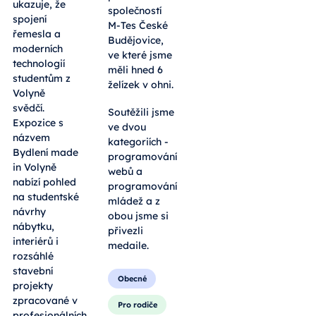
ukazuje, že
společností
spojení
M-Tes České
řemesla a
Budějovice,
moderních
ve které jsme
technologií
měli hned 6
studentům z
želízek v ohni.
Volyně
svědčí.
Soutěžili jsme
Expozice s
ve dvou
názvem
kategoriích -
Bydlení made
programování
in Volyně
webů a
nabízí pohled
programování
na studentské
mládež a z
návrhy
obou jsme si
nábytku,
přivezli
interiérů i
medaile.
rozsáhlé
stavební
Obecné
projekty
zpracované v
Pro rodiče
profesionálních