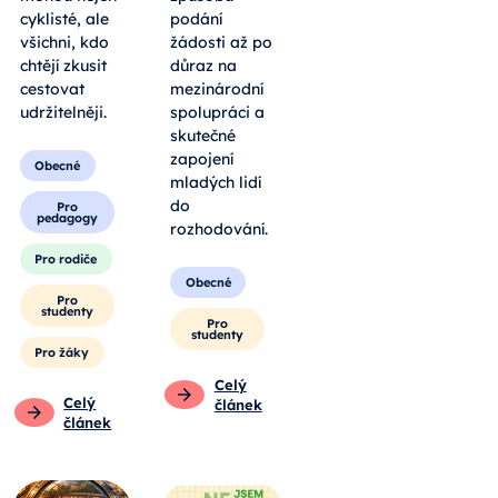
cyklisté, ale
podání
všichni, kdo
žádosti až po
chtějí zkusit
důraz na
cestovat
mezinárodní
udržitelněji.
spolupráci a
skutečné
zapojení
Obecné
mladých lidí
do
Pro
pedagogy
rozhodování.
Pro rodiče
Obecné
Pro
studenty
Pro
studenty
Pro žáky
Celý
Celý
článek
článek