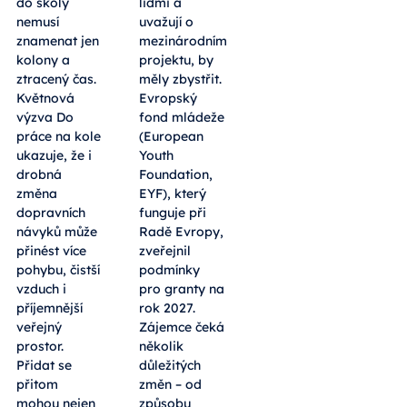
do školy
lidmi a
nemusí
uvažují o
znamenat jen
mezinárodním
kolony a
projektu, by
ztracený čas.
měly zbystřit.
Květnová
Evropský
výzva Do
fond mládeže
práce na kole
(European
ukazuje, že i
Youth
drobná
Foundation,
změna
EYF), který
dopravních
funguje při
návyků může
Radě Evropy,
přinést více
zveřejnil
pohybu, čistší
podmínky
vzduch i
pro granty na
příjemnější
rok 2027.
veřejný
Zájemce čeká
prostor.
několik
Přidat se
důležitých
přitom
změn – od
mohou nejen
způsobu