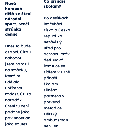
Co přináší
Nová
školám?
kampaň
dělá ze čtení
Po desítkách
národní
sport. Stačí
let čekání
stránka
získala Česká
denně
republika
nezávislý
Dnes to bude
úřad pro
osobní. Čirou
ochranu práv
náhodou
dětí. Nová
jsem narazil
instituce se
na stránku,
sídlem v Brně
která mi
přináší
udělala
školám
upřímnou
silného
radost.
Čti za
partnera v
nároďák
.
prevenci i
Čtení tu není
metodice.
podané jako
Dětský
povinnost ani
ombudsman
jako soutěž
není jen