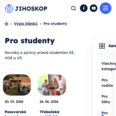
Me
Hledat
Facebook
YouTube
Domů
Výpis článků
Pro studenty
Pro studenty
Kat
Novinky a zprávy určené studentům SŠ,
VOŠ a VŠ.
Všechn
kategor
Pro
rodiče
Pro
20. 07. 2026
26. 06. 2026
žáky
Pasovarské
Třeboňská
Pro