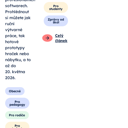
softwarech.
Pro
studenty
Prohlédnout
si můžete jak
Zprávy od
škol
ruční
výtvarné
práce, tak
Celý
článek
hotové
prototypy
hraček nebo
nábytku, a to
až do
20. května
2026.
Obecné
Pro
pedagogy
Pro rodiče
Pro