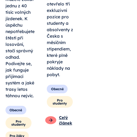
otevřelo tři
jednu z 40
exkluzivní
tisíc volných
pozice pro
jízdenek. K
studenty a
úspěchu
absolventy z
nepotřebujete
Česka s
štěstí při
měsíčním
losování,
stipendiem,
stačí správný
které plně
odhad.
pokryje
Podívejte se,
náklady na
jak funguje
pobyt.
přijímací
systém a jaké
trasy letos
Obecné
táhnou nejvíc.
Pro
studenty
Obecné
Celý
Pro
článek
studenty
Pro žáky