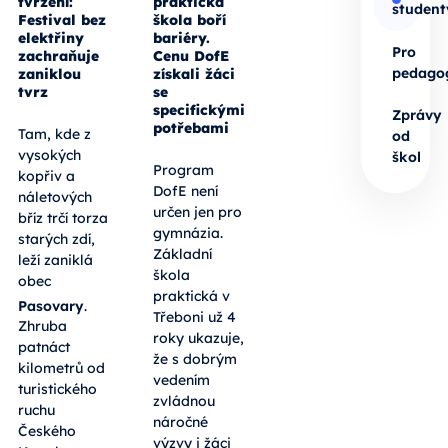
tvrzení:
praktická
student
Festival bez
škola boří
elektřiny
bariéry.
Pro
zachraňuje
Cenu DofE
pedago
zaniklou
získali žáci
tvrz
se
specifickými
Zprávy
potřebami
Tam, kde z
od
vysokých
škol
Program
kopřiv a
DofE není
náletových
určen jen pro
bříz trčí torza
gymnázia.
starých zdí,
Základní
leží zaniklá
škola
obec
praktická v
Pasovary
.
Třeboni už 4
Zhruba
roky ukazuje,
patnáct
že s dobrým
kilometrů od
vedením
turistického
zvládnou
ruchu
náročné
Českého
výzvy i žáci