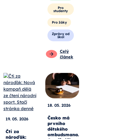
Pro
studenty
Pro žáky
Zprávy od
škol
Celý
článek
18. 05. 2026
Česko má
19. 05. 2026
prvního
dětského
Čti za
ombudsmana.
nároďák: