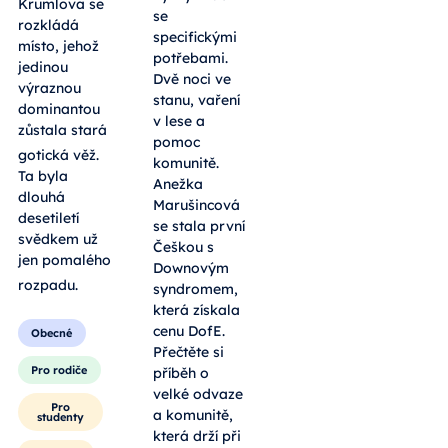
Krumlova se
se
rozkládá
specifickými
místo, jehož
potřebami.
jedinou
Dvě noci ve
výraznou
stanu, vaření
dominantou
v lese a
zůstala stará
pomoc
gotická věž
.
komunitě.
Ta byla
Anežka
dlouhá
Marušincová
desetiletí
se stala první
svědkem už
Češkou s
jen pomalého
Downovým
rozpadu
.
syndromem,
která získala
cenu DofE.
Obecné
Přečtěte si
Pro rodiče
příběh o
velké odvaze
Pro
a komunitě,
studenty
která drží při