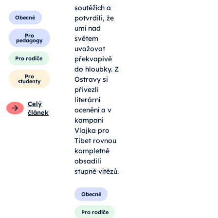
soutěžích a
potvrdili, že
Obecné
umí nad
Pro
světem
pedagogy
uvažovat
překvapivě
Pro rodiče
do hloubky. Z
Pro
Ostravy si
studenty
přivezli
literární
Celý
ocenění a v
článek
kampani
Vlajka pro
Tibet rovnou
kompletně
obsadili
stupně vítězů.
Obecné
Pro rodiče