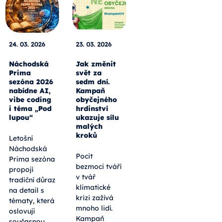
24. 03. 2026
23. 03. 2026
Náchodská
Jak změnit
Prima
svět za
sezóna 2026
sedm dní.
nabídne AI,
Kampaň
vibe coding
obyčejného
i téma „Pod
hrdinství
lupou“
ukazuje sílu
malých
kroků
Letošní
Náchodská
Pocit
Prima sezóna
bezmoci tváří
propojí
v tvář
tradiční důraz
klimatické
na detail s
krizi zažívá
tématy, která
mnoho lidí.
oslovují
Kampaň
současnou