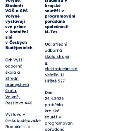
Volyně:
studentů v
Studenti
krajské
VOŠ a SPŠ
soutěži v
Volyně
programování
vystavují
pořádané
své práce
společností
v Radniční
M-Tes.
síni
v Českých
Od:
Střední
Budějovicích
odborná
škola strojní
Od:
Vyšší
a
odborná
elektrotechnická,
škola a
Velešín, U
Střední
Hřiště 527
průmyslová
škola,
Dne
Volyně,
24.4.2026
Resslova 440
proběhla
krajská
Výstava v
soutěž v
českobudějovické
programování
Radniční síni
pořádaná