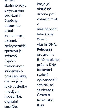
konec
kraje je
školního roku
aktuálně
s výraznými
drženo pět
soutěžními
volných míst
úspěchy,
v
odbornou
mezinárodní
praxí i
letní škole
komunitními
Otestuj
akcemi.
vlastní DNA.
Nejvýraznější
Pětidenní
zprávou je
program v
světový
Brně nabídne
úspěch
práci s DNA,
třeboňských
testování
studentek v
fyzické
broušení skla,
výkonnosti i
ale zaujaly
setkání se
také výsledky
studenty z
mladých
Česka a
hudebníků,
Rakouska.
digitální
Kurz
soutěže,