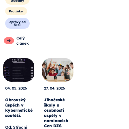
studenty
Pro žáky
Zprávy od
škol
Celý
článek
04. 05. 2026
27. 04. 2026
Obrovský
Jihočeské
úspěch v
školy a
kybernetické
osobnosti
soutěži.
uspěly v
nominacích
Cen DZS
Od:
Střední