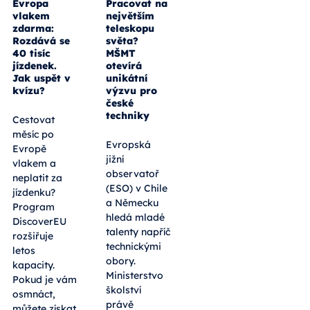
Evropa
Pracovat na
vlakem
největším
zdarma:
teleskopu
Rozdává se
světa?
40 tisíc
MŠMT
jízdenek.
otevírá
Jak uspět v
unikátní
kvízu?
výzvu pro
české
techniky
Cestovat
měsíc po
Evropská
Evropě
jižní
vlakem a
observatoř
neplatit za
(ESO) v Chile
jízdenku?
a Německu
Program
hledá mladé
DiscoverEU
talenty napříč
rozšiřuje
technickými
letos
obory.
kapacity.
Ministerstvo
Pokud je vám
školství
osmnáct,
právě
můžete získat