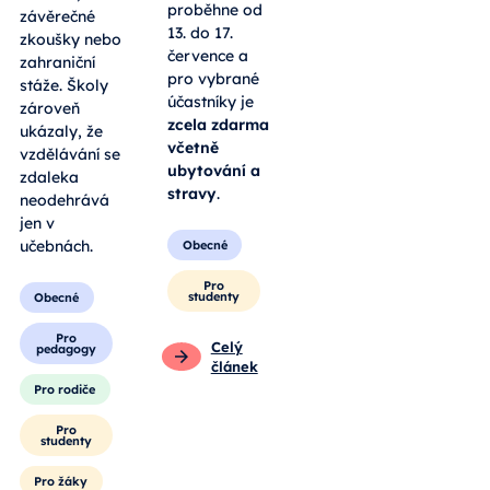
proběhne od
závěrečné
13. do 17.
zkoušky nebo
července a
zahraniční
pro vybrané
stáže. Školy
účastníky je
zároveň
zcela zdarma
ukázaly, že
včetně
vzdělávání se
ubytování a
zdaleka
stravy
.
neodehrává
jen v
učebnách.
Obecné
Pro
studenty
Obecné
Pro
Celý
pedagogy
článek
Pro rodiče
Pro
studenty
Pro žáky