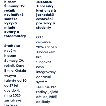
hlasem
IDESKOU:
Šumavy: IV.
Jihočeský
ročník
kraj chystá
novinářské
jednodušší
soutěže
cestování
vyzývá
pro žáky a
mladé
studenty
autory a
fotoamatéry
Od 1.
července
Staňte se
2026 začne v
novým
Jihočeském
hlasem
kraji
Šumavy. IV.
fungovat
ročník Ceny
nový
Emila Kintzla
integrovaný
vyzývá
dopravní
talenty od 10
systém
do 27 let,
IDESKA. Pro
aby do 4.
rodiny, jejichž
října 2026
děti dojíždějí
zaslali své
do školy
texty či