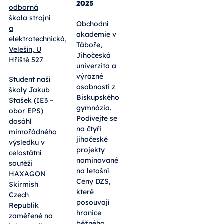
2025
odborná
škola strojní
Obchodní
a
akademie v
elektrotechnická,
Táboře,
Velešín, U
Jihočeská
Hřiště 527
univerzita a
výrazné
Student naší
osobnosti z
školy Jakub
Biskupského
Stašek (IE3 –
gymnázia.
obor EPS)
Podívejte se
dosáhl
na čtyři
mimořádného
jihočeské
výsledku v
projekty
celostátní
nominované
soutěži
na letošní
HAXAGON
Ceny DZS,
Skirmish
které
Czech
posouvají
Republik
hranice
zaměřené na
běžného