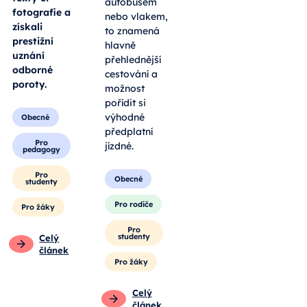
autobusem
fotografie a
nebo vlakem,
získali
to znamená
prestižní
hlavně
uznání
přehlednější
odborné
cestování a
poroty.
možnost
pořídit si
výhodné
Obecné
předplatní
Pro
jízdné.
pedagogy
Pro
Obecné
studenty
Pro rodiče
Pro žáky
Pro
studenty
Celý
článek
Pro žáky
Celý
článek