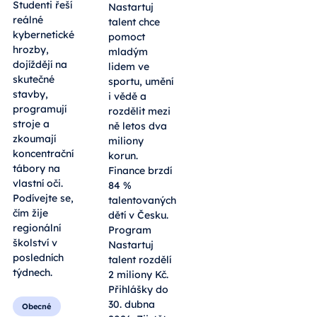
Studenti řeší
Nastartuj
reálné
talent chce
kybernetické
pomoct
hrozby,
mladým
dojíždějí na
lidem ve
skutečné
sportu, umění
stavby,
i vědě a
programují
rozdělit mezi
stroje a
ně letos dva
zkoumají
miliony
koncentrační
korun.
tábory na
Finance brzdí
vlastní oči.
84 %
Podívejte se,
talentovaných
čím žije
dětí v Česku.
regionální
Program
školství v
Nastartuj
posledních
talent rozdělí
týdnech.
2 miliony Kč.
Přihlášky do
30. dubna
Obecné