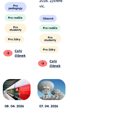
2026. Zjistěte
Pro
víc.
pedagogy
Pro rodiče
Obecné
Pro
Pro rodiče
studenty
Pro
Pro žáky
studenty
Pro žáky
Celý
článek
Celý
článek
08. 04. 2026
07. 04. 2026