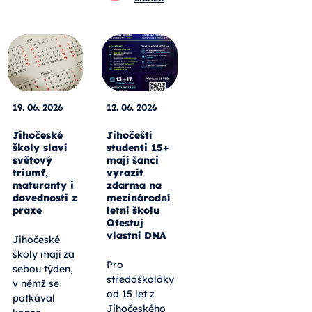
19. 06. 2026
12. 06. 2026
Jihočeské
Jihočeští
školy slaví
studenti 15+
světový
mají šanci
triumf,
vyrazit
maturanty i
zdarma na
dovednosti z
mezinárodní
praxe
letní školu
Otestuj
vlastní DNA
Jihočeské
školy mají za
Pro
sebou týden,
středoškoláky
v němž se
od 15 let z
potkával
Jihočeského