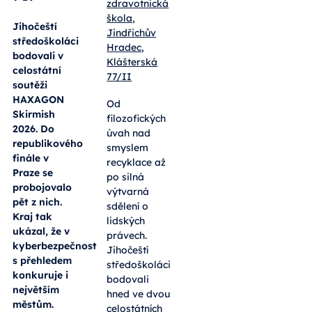
zdravotnická
škola,
Jihočeští
Jindřichův
středoškoláci
Hradec,
bodovali v
Klášterská
celostátní
77/II
soutěži
HAXAGON
Od
Skirmish
filozofických
2026. Do
úvah nad
republikového
smyslem
finále v
recyklace až
Praze se
po silná
probojovalo
výtvarná
pět z nich.
sdělení o
Kraj tak
lidských
ukázal, že v
právech.
kyberbezpečnosti
Jihočeští
s přehledem
středoškoláci
konkuruje i
bodovali
největším
hned ve dvou
městům.
celostátních