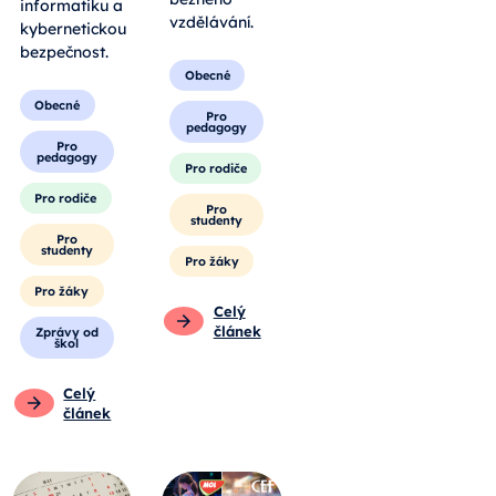
informatiku a
vzdělávání.
kybernetickou
bezpečnost.
Obecné
Obecné
Pro
pedagogy
Pro
pedagogy
Pro rodiče
Pro rodiče
Pro
studenty
Pro
studenty
Pro žáky
Pro žáky
Celý
článek
Zprávy od
škol
Celý
článek