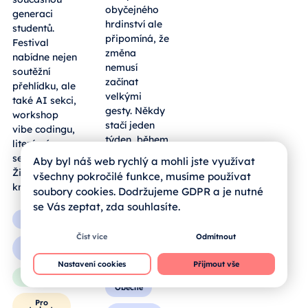
obyčejného
generaci
hrdinství ale
studentů.
připomíná, že
Festival
změna
nabídne nejen
nemusí
soutěžní
začínat
přehlídku, ale
velkými
také AI sekci,
gesty. Někdy
workshop
stačí jeden
vibe codingu,
týden, během
literární
něhož člověk
seminář nebo
Aby byl náš web rychlý a mohli jste využívat
vyzkouší něco
Živou
všechny pokročilé funkce, musíme používat
nového — a
knihovnu.
soubory cookies. Dodržujeme GDPR a je nutné
zjistí, že i
se Vás zeptat, zda souhlasíte.
malý krok
Obecné
může mít
Číst více
Odmítnout
skutečný
Pro
pedagogy
dopad.
Nastavení cookies
Přijmout vše
Pro rodiče
Obecné
Pro