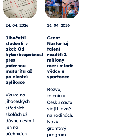
24. 04. 2026
16. 04. 2026
Jihočeští
Grant
studenti v
Nastartuj
akci: Od
talent
kyberbezpečnosti
rozdělí 2
přes
miliony
jadernou
mezi mladé
maturitu až
vědce a
po vlastní
sportovce
aplikace
Rozvoj
Výuka na
talentu v
jihočeských
Česku často
středních
stojí hlavně
školách už
na rodinách.
dávno nestojí
Nový
jen na
grantový
učebnicích.
program