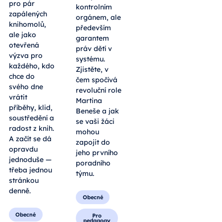
pro pár
kontrolním
zapálených
orgánem, ale
knihomolů,
především
ale jako
garantem
otevřená
práv dětí v
výzva pro
systému.
každého, kdo
Zjistěte, v
chce do
čem spočívá
svého dne
revoluční role
vrátit
Martina
příběhy, klid,
Beneše a jak
soustředění a
se vaši žáci
radost z knih.
mohou
A začít se dá
zapojit do
opravdu
jeho prvního
jednoduše —
poradního
třeba jednou
týmu.
stránkou
denně.
Obecné
Obecné
Pro
pedagogy