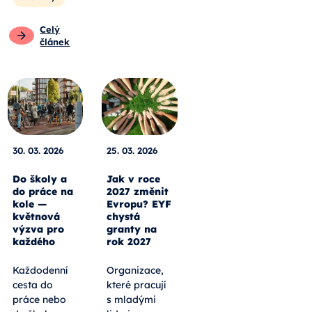
Celý
článek
30. 03. 2026
25. 03. 2026
Do školy a
Jak v roce
do práce na
2027 změnit
kole —
Evropu? EYF
květnová
chystá
výzva pro
granty na
každého
rok 2027
Každodenní
Organizace,
cesta do
které pracují
práce nebo
s mladými