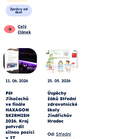
Zprávy od
škol
Celý
článek
11. 06. 2026
25. 05. 2026
Pět
Úspěchy
Jihočechů
žáků Střední
ve finále
zdravotnické
HAXAGON
školy
SKIRMISH
Jindřichův
2026. Kraj
Hradec
potvrdil
silnou pozici
Od:
Střední
v IT