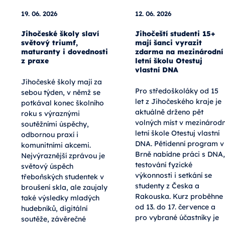
19. 06. 2026
12. 06. 2026
Jihočeské školy slaví
Jihočeští studenti 15+
světový triumf,
mají šanci vyrazit
maturanty i dovednosti
zdarma na mezinárodní
z praxe
letní školu Otestuj
vlastní DNA
Jihočeské školy mají za
Pro středoškoláky od 15
sebou týden, v němž se
let z Jihočeského kraje je
potkával konec školního
aktuálně drženo pět
roku s výraznými
volných míst v mezinárodn
soutěžními úspěchy,
letní škole Otestuj vlastní
odbornou praxí i
DNA. Pětidenní program v
komunitními akcemi.
Brně nabídne práci s DNA,
Nejvýraznější zprávou je
testování fyzické
světový úspěch
výkonnosti i setkání se
třeboňských studentek v
studenty z Česka a
broušení skla, ale zaujaly
Rakouska. Kurz proběhne
také výsledky mladých
od 13. do 17. července a
hudebníků, digitální
pro vybrané účastníky je
soutěže, závěrečné