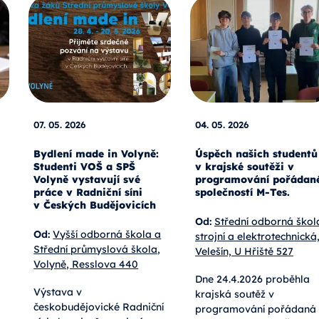
07. 05. 2026
04. 05. 2026
Bydlení made in Volyně:
Úspěch našich studentů
Studenti VOŠ a SPŠ
v krajské soutěži v
Volyně vystavují své
programování pořádan
práce v Radniční síni
společností M-Tes.
v Českých Budějovicích
Od:
Střední odborná škol
Od:
Vyšší odborná škola a
strojní a elektrotechnická
Střední průmyslová škola,
Velešín, U Hřiště 527
Volyně, Resslova 440
Dne 24.4.2026 proběhla
Výstava v
krajská soutěž v
českobudějovické Radniční
programování pořádaná