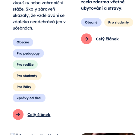
zcela zdarma včetně
zkoušky nebo zahraniční
ubytování a stravy
.
stáže. Školy zároveň
ukázaly, že vzdělávání se
zdaleka neodehrává jen v
Obecné
Pro studenty
učebnách.
Celý článek
Obecné
Pro pedagogy
Pro rodiče
Pro studenty
Pro žáky
Zprávy od škol
Celý článek