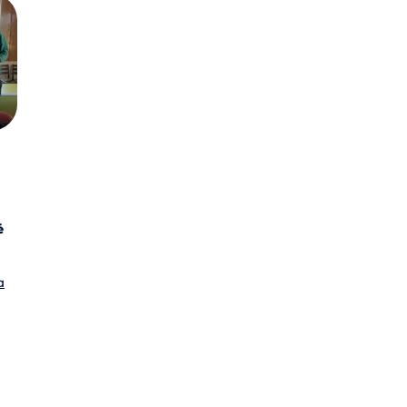
é
a
,