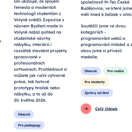
síni ukazuje, že spojení
společností M-Tes České
řemesla a moderních
Budějovice, ve které jsme
technologií studentům z
měli hned 6 želízek v ohni
Volyně svědčí. Expozice s
názvem Bydlení made in
Soutěžili jsme ve dvou
e
Volyně nabízí pohled na
kategoriích -
studentské návrhy
programování webů a
o
nábytku, interiérů i
programování mládež a 
rozsáhlé stavební projekty
obou jsme si přivezli
zpracované v
medaile.
profesionálních
softwarech. Prohlédnout si
Obecné
Pro rodiče
můžete jak ruční výtvarné
práce, tak hotové
Pro studenty
prototypy hraček nebo
Zprávy od škol
nábytku, a to až do
20. května 2026.
Celý článek
Obecné
Pro pedagogy