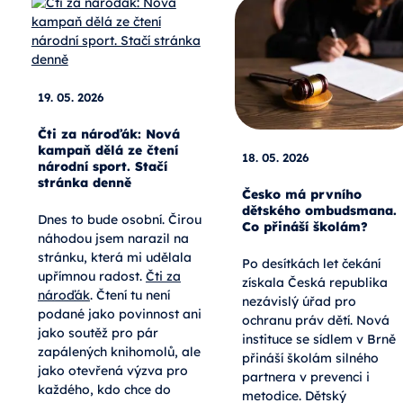
19. 05. 2026
Čti za nároďák: Nová
kampaň dělá ze čtení
18. 05. 2026
národní sport. Stačí
stránka denně
Česko má prvního
dětského ombudsmana.
Dnes to bude osobní. Čirou
Co přináší školám?
náhodou jsem narazil na
stránku, která mi udělala
Po desítkách let čekání
upřímnou radost.
Čti za
získala Česká republika
nároďák
. Čtení tu není
nezávislý úřad pro
podané jako povinnost ani
ochranu práv dětí. Nová
jako soutěž pro pár
instituce se sídlem v Brně
zapálených knihomolů, ale
přináší školám silného
jako otevřená výzva pro
partnera v prevenci i
každého, kdo chce do
metodice. Dětský