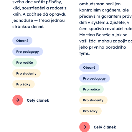
svého dne vrátit příběhy,
ombudsman není jen
klid, soustředění a radost z
kontrolním orgánem, ale
knih. A začít se dá opravdu
především garantem práv
jednoduše — třeba jednou
dětí v systému. Zjistěte, v
stránkou denně.
čem spočívá revoluční rol
Martina Beneše a jak se
vaši žáci mohou zapojit d
Obecné
jeho prvního poradního
Pro pedagogy
týmu.
Pro rodiče
Obecné
Pro studenty
Pro pedagogy
Pro žáky
Pro rodiče
Celý článek
Pro studenty
Pro žáky
Celý článek