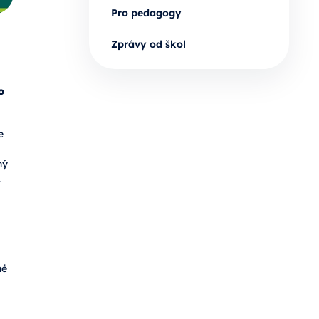
Pro pedagogy
Zprávy od škol
o
e
ný
.
né