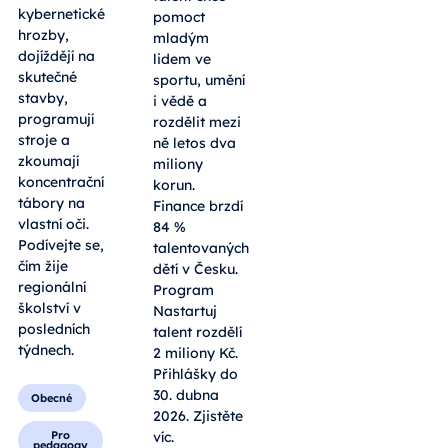
Studenti řeší
Nastartuj
reálné
talent chce
kybernetické
pomoct
hrozby,
mladým
dojíždějí na
lidem ve
skutečné
sportu, umění
stavby,
i vědě a
programují
rozdělit mezi
stroje a
ně letos dva
zkoumají
miliony
koncentrační
korun.
tábory na
Finance brzdí
vlastní oči.
84 %
Podívejte se,
talentovaných
čím žije
dětí v Česku.
regionální
Program
školství v
Nastartuj
posledních
talent rozdělí
týdnech.
2 miliony Kč.
Přihlášky do
30. dubna
Obecné