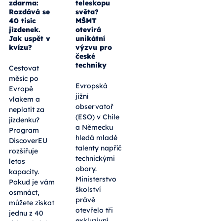
Evropa
Pracovat na
vlakem
největším
zdarma:
teleskopu
Rozdává se
světa?
40 tisíc
MŠMT
jízdenek.
otevírá
Jak uspět v
unikátní
kvízu?
výzvu pro
české
techniky
Cestovat
měsíc po
Evropská
Evropě
jižní
vlakem a
observatoř
neplatit za
(ESO) v Chile
jízdenku?
a Německu
Program
hledá mladé
DiscoverEU
talenty napříč
rozšiřuje
technickými
letos
obory.
kapacity.
Ministerstvo
Pokud je vám
školství
osmnáct,
právě
můžete získat