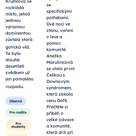
Krumlova se
se
rozkládá
specifickými
místo, jehož
potřebami.
jedinou
Dvě noci ve
výraznou
stanu, vaření
dominantou
v lese a
zůstala stará
pomoc
gotická věž
.
komunitě.
Ta byla
Anežka
dlouhá
Marušincová
desetiletí
se stala první
svědkem už
Češkou s
jen pomalého
Downovým
rozpadu
.
syndromem,
která získala
cenu DofE.
Obecné
Přečtěte si
Pro rodiče
příběh o
velké odvaze
Pro
a komunitě,
studenty
která drží při