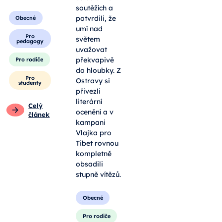
soutěžích a
potvrdili, že
Obecné
umí nad
Pro
světem
pedagogy
uvažovat
překvapivě
Pro rodiče
do hloubky. Z
Pro
Ostravy si
studenty
přivezli
literární
Celý
ocenění a v
článek
kampani
Vlajka pro
Tibet rovnou
kompletně
obsadili
stupně vítězů.
Obecné
Pro rodiče