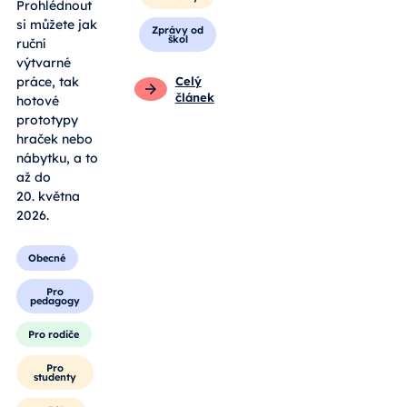
softwarech.
Pro
studenty
Prohlédnout
si můžete jak
Zprávy od
škol
ruční
výtvarné
práce, tak
Celý
článek
hotové
prototypy
hraček nebo
nábytku, a to
až do
20. května
2026.
Obecné
Pro
pedagogy
Pro rodiče
Pro