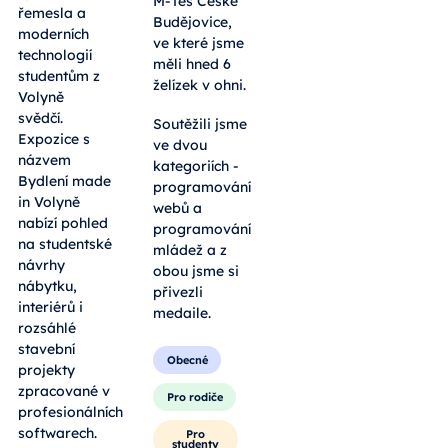
ukazuje, že
společností
spojení
M-Tes České
řemesla a
Budějovice,
moderních
ve které jsme
technologií
měli hned 6
studentům z
želízek v ohni.
Volyně
svědčí.
Soutěžili jsme
Expozice s
ve dvou
názvem
kategoriích -
Bydlení made
programování
in Volyně
webů a
nabízí pohled
programování
na studentské
mládež a z
návrhy
obou jsme si
nábytku,
přivezli
interiérů i
medaile.
rozsáhlé
stavební
Obecné
projekty
zpracované v
Pro rodiče
profesionálních