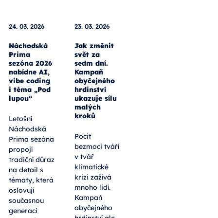
24. 03. 2026
23. 03. 2026
Náchodská
Jak změnit
Prima
svět za
sezóna 2026
sedm dní.
nabídne AI,
Kampaň
vibe coding
obyčejného
i téma „Pod
hrdinství
lupou“
ukazuje sílu
malých
kroků
Letošní
Náchodská
Pocit
Prima sezóna
bezmoci tváří
propojí
v tvář
tradiční důraz
klimatické
na detail s
krizi zažívá
tématy, která
mnoho lidí.
oslovují
Kampaň
současnou