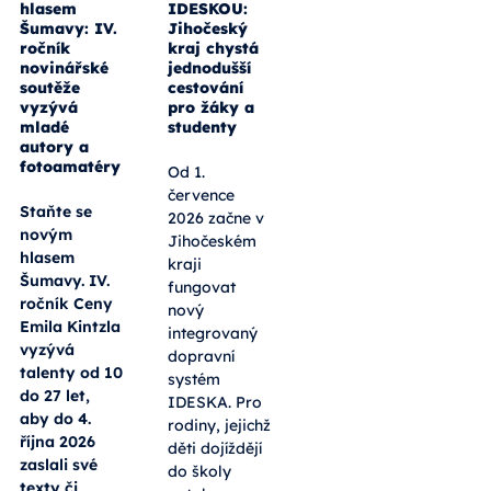
hlasem
IDESKOU:
Šumavy: IV.
Jihočeský
ročník
kraj chystá
novinářské
jednodušší
soutěže
cestování
vyzývá
pro žáky a
mladé
studenty
autory a
fotoamatéry
Od 1.
července
Staňte se
2026 začne v
novým
Jihočeském
hlasem
kraji
Šumavy. IV.
fungovat
ročník Ceny
nový
Emila Kintzla
integrovaný
vyzývá
dopravní
talenty od 10
systém
do 27 let,
IDESKA. Pro
aby do 4.
rodiny, jejichž
října 2026
děti dojíždějí
zaslali své
do školy
texty či