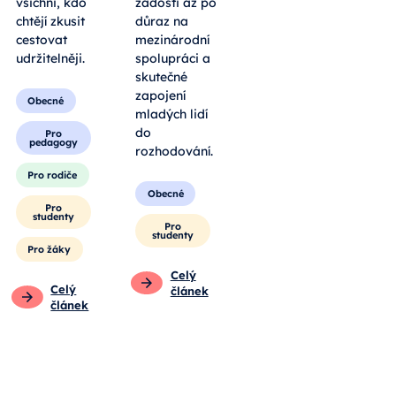
cyklisté, ale
podání
všichni, kdo
žádosti až po
chtějí zkusit
důraz na
cestovat
mezinárodní
udržitelněji.
spolupráci a
skutečné
zapojení
Obecné
mladých lidí
do
Pro
pedagogy
rozhodování.
Pro rodiče
Obecné
Pro
studenty
Pro
studenty
Pro žáky
Celý
Celý
článek
článek