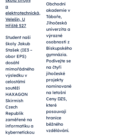
2025
odborná
škola strojní
Obchodní
a
akademie v
elektrotechnická,
Táboře,
Velešín, U
Jihočeská
Hřiště 527
univerzita a
výrazné
Student naší
osobnosti z
školy Jakub
Biskupského
Stašek (IE3 –
gymnázia.
obor EPS)
Podívejte se
dosáhl
na čtyři
mimořádného
jihočeské
výsledku v
projekty
celostátní
nominované
soutěži
na letošní
HAXAGON
Ceny DZS,
Skirmish
které
Czech
posouvají
Republik
hranice
zaměřené na
běžného