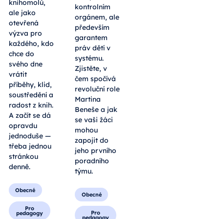
pro pár
kontrolním
zapálených
orgánem, ale
knihomolů,
především
ale jako
garantem
otevřená
práv dětí v
výzva pro
systému.
každého, kdo
Zjistěte, v
chce do
čem spočívá
svého dne
revoluční role
vrátit
Martina
příběhy, klid,
Beneše a jak
soustředění a
se vaši žáci
radost z knih.
mohou
A začít se dá
zapojit do
opravdu
jeho prvního
jednoduše —
poradního
třeba jednou
týmu.
stránkou
denně.
Obecné
Obecné
Pro
pedagogy