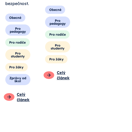
informatiku a
vzdělávání.
kybernetickou
bezpečnost.
Obecné
Obecné
Pro
pedagogy
Pro
pedagogy
Pro rodiče
Pro rodiče
Pro
studenty
Pro
studenty
Pro žáky
Pro žáky
Celý
článek
Zprávy od
škol
Celý
článek