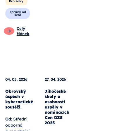
studenty
Pro žáky
Zprávy od
škol
Celý
článek
04. 05. 2026
27. 04. 2026
Obrovský
Jihočeské
úspěch v
školy a
kybernetické
osobnosti
soutěži.
uspěly v
nominacích
Cen DZS
Od:
Střední