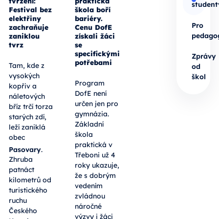
tvrzení:
praktická
student
Festival bez
škola boří
elektřiny
bariéry.
Pro
zachraňuje
Cenu DofE
pedago
zaniklou
získali žáci
tvrz
se
specifickými
Zprávy
potřebami
Tam, kde z
od
vysokých
škol
Program
kopřiv a
DofE není
náletových
určen jen pro
bříz trčí torza
gymnázia.
starých zdí,
Základní
leží zaniklá
škola
obec
praktická v
Pasovary
.
Třeboni už 4
Zhruba
roky ukazuje,
patnáct
že s dobrým
kilometrů od
vedením
turistického
zvládnou
ruchu
náročné
Českého
výzvy i žáci