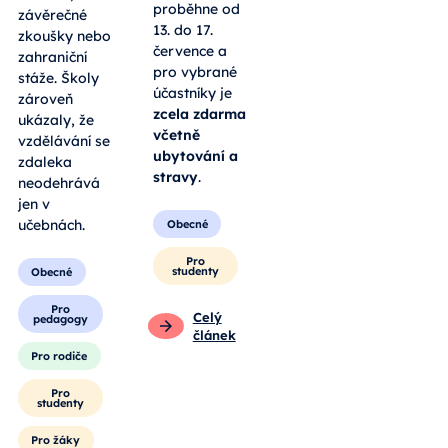
proběhne od
závěrečné
13. do 17.
zkoušky nebo
července a
zahraniční
pro vybrané
stáže. Školy
účastníky je
zároveň
zcela zdarma
ukázaly, že
včetně
vzdělávání se
ubytování a
zdaleka
stravy
.
neodehrává
jen v
učebnách.
Obecné
Pro
studenty
Obecné
Pro
Celý
pedagogy
článek
Pro rodiče
Pro
studenty
Pro žáky