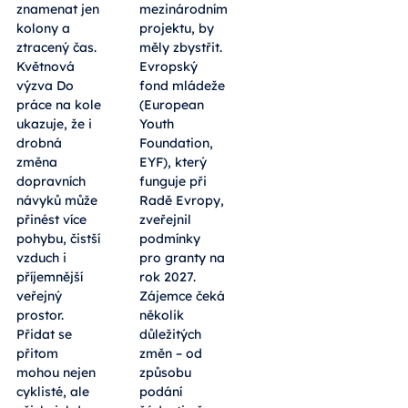
do školy
lidmi a
nemusí
uvažují o
znamenat jen
mezinárodním
kolony a
projektu, by
ztracený čas.
měly zbystřit.
Květnová
Evropský
výzva Do
fond mládeže
práce na kole
(European
ukazuje, že i
Youth
drobná
Foundation,
změna
EYF), který
dopravních
funguje při
návyků může
Radě Evropy,
přinést více
zveřejnil
pohybu, čistší
podmínky
vzduch i
pro granty na
příjemnější
rok 2027.
veřejný
Zájemce čeká
prostor.
několik
Přidat se
důležitých
přitom
změn – od
mohou nejen
způsobu