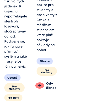
otevřelo tři
jednu z 40
exkluzivní
tisíc volných
pozice pro
jízdenek. K
studenty a
úspěchu
absolventy z
nepotřebujete
Česka s
štěstí při
měsíčním
losování,
stipendiem,
stačí správný
které plně
odhad.
pokryje
Podívejte se,
náklady na
jak funguje
pobyt.
přijímací
systém a jaké
trasy letos
Obecné
táhnou nejvíc.
Pro
studenty
Obecné
Celý
Pro
článek
studenty
Pro žáky