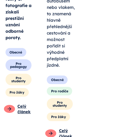
autobusem
fotografie a
nebo vlakem,
získali
to znamená
prestižní
hlavně
uznání
přehlednější
odborné
cestování a
poroty.
možnost
pořídit si
výhodné
Obecné
předplatní
Pro
jízdné.
pedagogy
Pro
Obecné
studenty
Pro rodiče
Pro žáky
Pro
studenty
Celý
článek
Pro žáky
Celý
článek