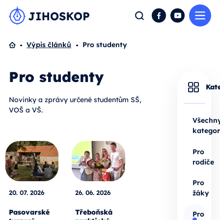
Me
Hledat
Facebook
YouTube
Domů
Výpis článků
Pro studenty
Pro studenty
Kat
Novinky a zprávy určené studentům SŠ,
VOŠ a VŠ.
Všechn
kategor
Pro
rodiče
Pro
20. 07. 2026
26. 06. 2026
žáky
Pasovarské
Třeboňská
Pro