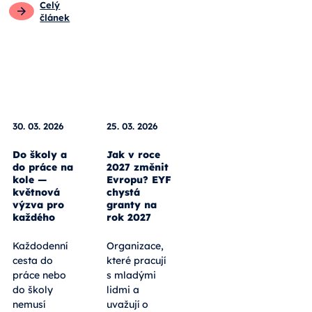
Celý
článek
30. 03. 2026
25. 03. 2026
Do školy a
Jak v roce
do práce na
2027 změnit
kole —
Evropu? EYF
květnová
chystá
výzva pro
granty na
každého
rok 2027
Každodenní
Organizace,
cesta do
které pracují
práce nebo
s mladými