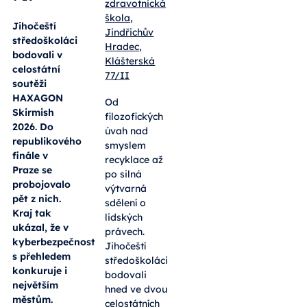
zdravotnická
škola,
Jihočeští
Jindřichův
středoškoláci
Hradec,
bodovali v
Klášterská
celostátní
77/II
soutěži
HAXAGON
Od
Skirmish
filozofických
2026. Do
úvah nad
republikového
smyslem
finále v
recyklace až
Praze se
po silná
probojovalo
výtvarná
pět z nich.
sdělení o
Kraj tak
lidských
ukázal, že v
právech.
kyberbezpečnosti
Jihočeští
s přehledem
středoškoláci
konkuruje i
bodovali
největším
hned ve dvou
městům.
celostátních