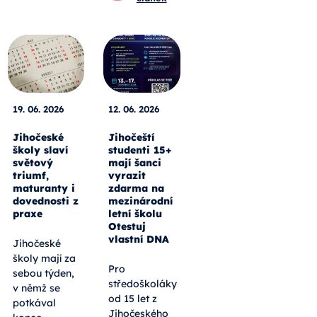
19. 06. 2026
12. 06. 2026
Jihočeské
Jihočeští
školy slaví
studenti 15+
světový
mají šanci
triumf,
vyrazit
maturanty i
zdarma na
dovednosti z
mezinárodní
praxe
letní školu
Otestuj
vlastní DNA
Jihočeské
školy mají za
Pro
sebou týden,
středoškoláky
v němž se
od 15 let z
potkával
Jihočeského