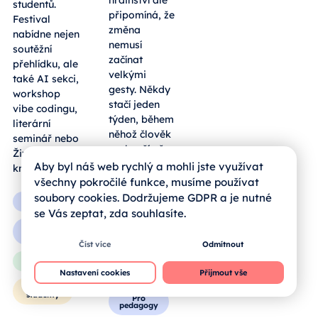
obyčejného
generaci
hrdinství ale
studentů.
připomíná, že
Festival
změna
nabídne nejen
nemusí
soutěžní
začínat
přehlídku, ale
velkými
také AI sekci,
gesty. Někdy
workshop
stačí jeden
vibe codingu,
týden, během
literární
něhož člověk
seminář nebo
Aby byl náš web rychlý a mohli jste využívat
vyzkouší něco
Živou
všechny pokročilé funkce, musíme používat
nového — a
knihovnu.
soubory cookies. Dodržujeme GDPR a je nutné
zjistí, že i
se Vás zeptat, zda souhlasíte.
malý krok
Obecné
může mít
Číst více
Odmítnout
skutečný
Pro
pedagogy
dopad.
Nastavení cookies
Přijmout vše
Pro rodiče
Obecné
Pro