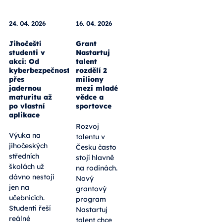
24. 04. 2026
16. 04. 2026
Jihočeští
Grant
studenti v
Nastartuj
akci: Od
talent
kyberbezpečnosti
rozdělí 2
přes
miliony
jadernou
mezi mladé
maturitu až
vědce a
po vlastní
sportovce
aplikace
Rozvoj
Výuka na
talentu v
jihočeských
Česku často
středních
stojí hlavně
školách už
na rodinách.
dávno nestojí
Nový
jen na
grantový
učebnicích.
program