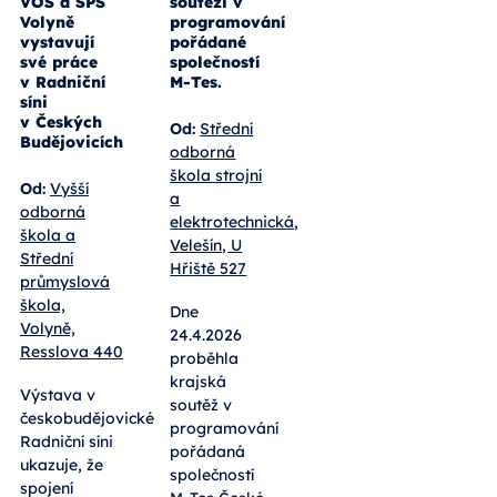
Volyně:
studentů v
Studenti
krajské
VOŠ a SPŠ
soutěži v
Volyně
programování
vystavují
pořádané
své práce
společností
v Radniční
M-Tes.
síni
v Českých
Od:
Střední
Budějovicích
odborná
škola strojní
Od:
Vyšší
a
odborná
elektrotechnická,
škola a
Velešín, U
Střední
Hřiště 527
průmyslová
škola,
Dne
Volyně,
24.4.2026
Resslova 440
proběhla
krajská
Výstava v
soutěž v
českobudějovické
programování
Radniční síni
pořádaná