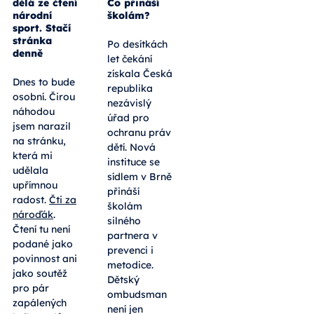
Co přináší
Nová
školám?
kampaň
dělá ze čtení
Po desítkách
národní
sport. Stačí
let čekání
stránka
získala Česká
denně
republika
nezávislý
Dnes to bude
úřad pro
osobní. Čirou
ochranu práv
náhodou
dětí. Nová
jsem narazil
instituce se
na stránku,
sídlem v Brně
která mi
přináší
udělala
školám
upřímnou
silného
radost.
Čti za
partnera v
nároďák
.
prevenci i
Čtení tu není
metodice.
podané jako
Dětský
povinnost ani
ombudsman
jako soutěž
není jen