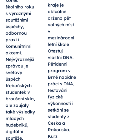
konec
kraje je
školního roku
aktuálně
s výraznými
drženo pět
soutěžními
volných míst
úspěchy,
v
odbornou
mezinárodní
praxí i
letní škole
komunitními
Otestuj
akcemi.
vlastní DNA.
Nejvýraznější
Pětidenní
zprávou je
program v
světový
Brně nabídne
úspěch
práci s DNA,
třeboňských
testování
studentek v
fyzické
broušení skla,
výkonnosti i
ale zaujaly
setkání se
také výsledky
studenty z
mladých
Česka a
hudebníků,
Rakouska.
digitální
Kurz
soutěže,