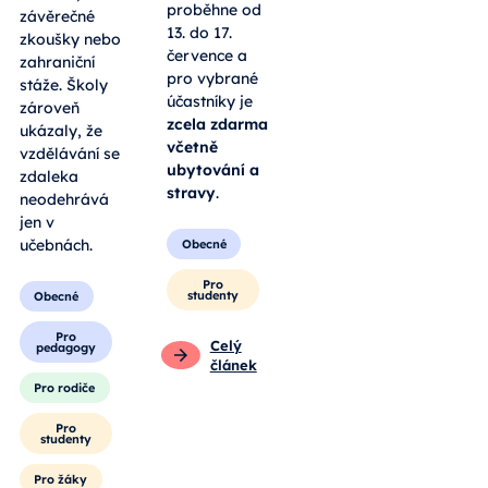
proběhne od
závěrečné
13. do 17.
zkoušky nebo
července a
zahraniční
pro vybrané
stáže. Školy
účastníky je
zároveň
zcela zdarma
ukázaly, že
včetně
vzdělávání se
ubytování a
zdaleka
stravy
.
neodehrává
jen v
učebnách.
Obecné
Pro
studenty
Obecné
Pro
Celý
pedagogy
článek
Pro rodiče
Pro
studenty
Pro žáky