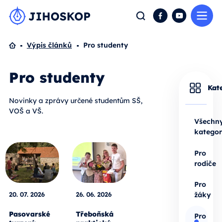
Me
Hledat
Facebook
YouTube
Domů
Výpis článků
Pro studenty
Pro studenty
Kat
Novinky a zprávy určené studentům SŠ,
VOŠ a VŠ.
Všechn
kategor
Pro
rodiče
Pro
20. 07. 2026
26. 06. 2026
žáky
Pasovarské
Třeboňská
Pro