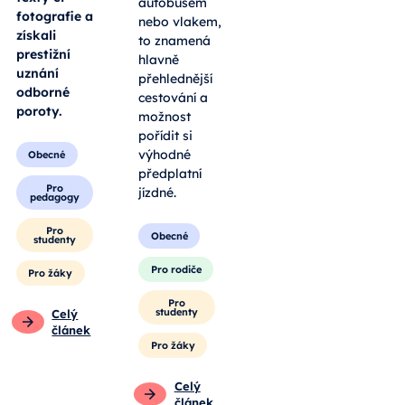
autobusem
fotografie a
nebo vlakem,
získali
to znamená
prestižní
hlavně
uznání
přehlednější
odborné
cestování a
poroty.
možnost
pořídit si
výhodné
Obecné
předplatní
Pro
jízdné.
pedagogy
Pro
Obecné
studenty
Pro rodiče
Pro žáky
Pro
studenty
Celý
článek
Pro žáky
Celý
článek