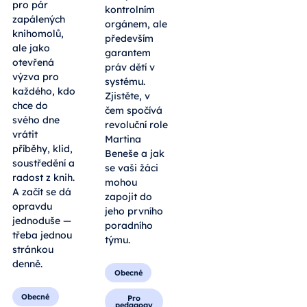
pro pár
kontrolním
zapálených
orgánem, ale
knihomolů,
především
ale jako
garantem
otevřená
práv dětí v
výzva pro
systému.
každého, kdo
Zjistěte, v
chce do
čem spočívá
svého dne
revoluční role
vrátit
Martina
příběhy, klid,
Beneše a jak
soustředění a
se vaši žáci
radost z knih.
mohou
A začít se dá
zapojit do
opravdu
jeho prvního
jednoduše —
poradního
třeba jednou
týmu.
stránkou
denně.
Obecné
Obecné
Pro
pedagogy