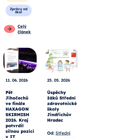
Zprávy od
škol
Celý
článek
11. 06. 2026
25. 05. 2026
Pět
Úspěchy
Jihočechů
žáků Střední
ve finále
zdravotnické
HAXAGON
školy
SKIRMISH
Jindřichův
2026. Kraj
Hradec
potvrdil
silnou pozici
Od:
Střední
v IT