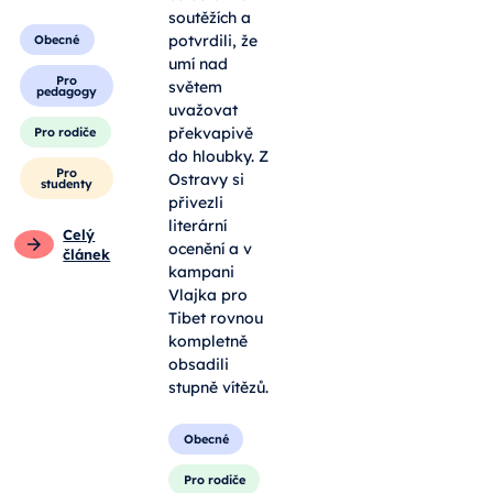
soutěžích a
potvrdili, že
Obecné
umí nad
Pro
světem
pedagogy
uvažovat
překvapivě
Pro rodiče
do hloubky. Z
Pro
Ostravy si
studenty
přivezli
literární
Celý
ocenění a v
článek
kampani
Vlajka pro
Tibet rovnou
kompletně
obsadili
stupně vítězů.
Obecné
Pro rodiče