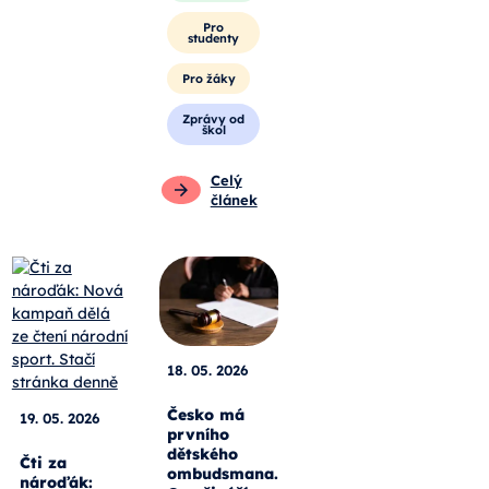
Pro
studenty
Pro žáky
Zprávy od
škol
Celý
článek
18. 05. 2026
Česko má
19. 05. 2026
prvního
dětského
Čti za
ombudsmana.
nároďák: