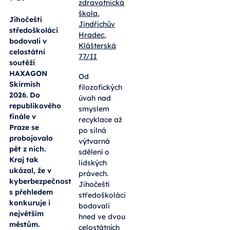
zdravotnická
škola,
Jihočeští
Jindřichův
středoškoláci
Hradec,
bodovali v
Klášterská
celostátní
77/II
soutěži
HAXAGON
Od
Skirmish
filozofických
2026. Do
úvah nad
republikového
smyslem
finále v
recyklace až
Praze se
po silná
probojovalo
výtvarná
pět z nich.
sdělení o
Kraj tak
lidských
ukázal, že v
právech.
kyberbezpečnosti
Jihočeští
s přehledem
středoškoláci
konkuruje i
bodovali
největším
hned ve dvou
městům.
celostátních