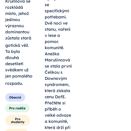
Krumlova se
se
rozkládá
specifickými
místo, jehož
potřebami.
jedinou
Dvě noci ve
výraznou
stanu, vaření
dominantou
v lese a
zůstala stará
pomoc
gotická věž
.
komunitě.
Ta byla
Anežka
dlouhá
Marušincová
desetiletí
se stala první
svědkem už
Češkou s
jen pomalého
Downovým
rozpadu
.
syndromem,
která získala
cenu DofE.
Obecné
Přečtěte si
Pro rodiče
příběh o
velké odvaze
Pro
a komunitě,
studenty
která drží při