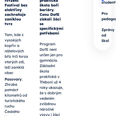
tvrzení:
praktická
student
Festival bez
škola boří
elektřiny
bariéry.
Pro
zachraňuje
Cenu DofE
pedago
zaniklou
získali žáci
tvrz
se
specifickými
Zprávy
potřebami
Tam, kde z
od
vysokých
škol
Program
kopřiv a
DofE není
náletových
určen jen pro
bříz trčí torza
gymnázia.
starých zdí,
Základní
leží zaniklá
škola
obec
praktická v
Pasovary
.
Třeboni už 4
Zhruba
roky ukazuje,
patnáct
že s dobrým
kilometrů od
vedením
turistického
zvládnou
ruchu
náročné
Českého
výzvy i žáci