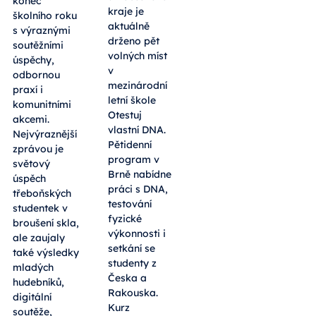
konec
kraje je
školního roku
aktuálně
s výraznými
drženo pět
soutěžními
volných míst
úspěchy,
v
odbornou
mezinárodní
praxí i
letní škole
komunitními
Otestuj
akcemi.
vlastní DNA.
Nejvýraznější
Pětidenní
zprávou je
program v
světový
Brně nabídne
úspěch
práci s DNA,
třeboňských
testování
studentek v
fyzické
broušení skla,
výkonnosti i
ale zaujaly
setkání se
také výsledky
studenty z
mladých
Česka a
hudebníků,
Rakouska.
digitální
Kurz
soutěže,