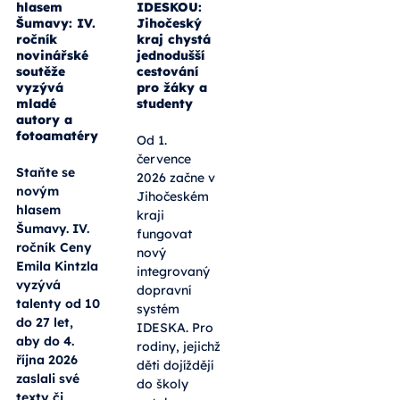
hlasem
IDESKOU:
Šumavy: IV.
Jihočeský
ročník
kraj chystá
novinářské
jednodušší
soutěže
cestování
vyzývá
pro žáky a
mladé
studenty
autory a
fotoamatéry
Od 1.
července
Staňte se
2026 začne v
novým
Jihočeském
hlasem
kraji
Šumavy. IV.
fungovat
ročník Ceny
nový
Emila Kintzla
integrovaný
vyzývá
dopravní
talenty od 10
systém
do 27 let,
IDESKA. Pro
aby do 4.
rodiny, jejichž
října 2026
děti dojíždějí
zaslali své
do školy
texty či