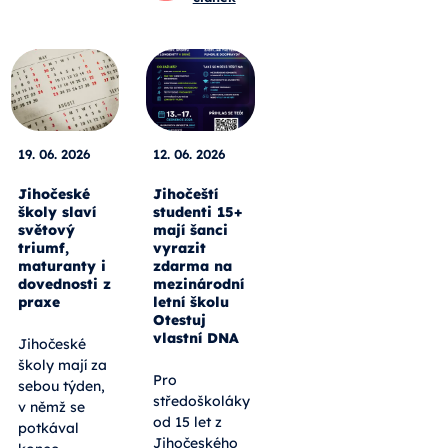
19. 06. 2026
12. 06. 2026
Jihočeské
Jihočeští
školy slaví
studenti 15+
světový
mají šanci
triumf,
vyrazit
maturanty i
zdarma na
dovednosti z
mezinárodní
praxe
letní školu
Otestuj
vlastní DNA
Jihočeské
školy mají za
Pro
sebou týden,
středoškoláky
v němž se
od 15 let z
potkával
Jihočeského