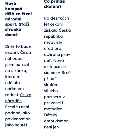
Co přináší
Nová
školám?
kampaň
dělá ze čtení
Po desítkách
národní
sport. Stačí
let čekání
stránka
získala Česká
denně
republika
nezávislý
Dnes to bude
úřad pro
osobní. Čirou
ochranu práv
náhodou
dětí. Nová
jsem narazil
instituce se
na stránku,
sídlem v Brně
která mi
přináší
udělala
školám
upřímnou
silného
radost.
Čti za
partnera v
nároďák
.
prevenci i
Čtení tu není
metodice.
podané jako
Dětský
povinnost ani
ombudsman
jako soutěž
není jen