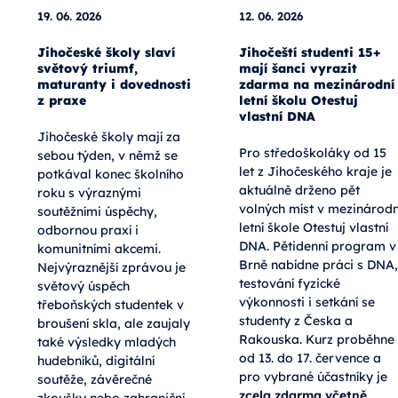
19. 06. 2026
12. 06. 2026
Jihočeské školy slaví
Jihočeští studenti 15+
světový triumf,
mají šanci vyrazit
maturanty i dovednosti
zdarma na mezinárodní
z praxe
letní školu Otestuj
vlastní DNA
Jihočeské školy mají za
Pro středoškoláky od 15
sebou týden, v němž se
let z Jihočeského kraje je
potkával konec školního
aktuálně drženo pět
roku s výraznými
volných míst v mezinárodn
soutěžními úspěchy,
letní škole Otestuj vlastní
odbornou praxí i
DNA. Pětidenní program v
komunitními akcemi.
Brně nabídne práci s DNA,
Nejvýraznější zprávou je
testování fyzické
světový úspěch
výkonnosti i setkání se
třeboňských studentek v
studenty z Česka a
broušení skla, ale zaujaly
Rakouska. Kurz proběhne
také výsledky mladých
od 13. do 17. července a
hudebníků, digitální
pro vybrané účastníky je
soutěže, závěrečné