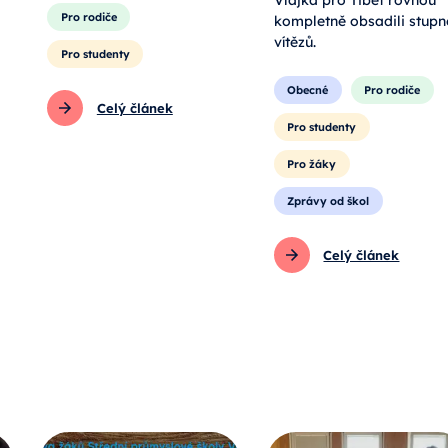
Vlajka pro Tibet rovnou
Pro rodiče
kompletně obsadili stupn
vítězů.
Pro studenty
Obecné
Pro rodiče
Celý článek
Pro studenty
Pro žáky
Zprávy od škol
Celý článek