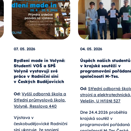
07. 05. 2026
04. 05. 2026
Bydlení made in Volyně:
Úspěch našich studentů
Studenti VOŠ a SPŠ
v krajské soutěži v
Volyně vystavují své
programování pořádan
práce v Radniční síni
společností M-Tes.
v Českých Budějovicích
Od:
Střední odborná škol
Od:
Vyšší odborná škola a
strojní a elektrotechnická
Střední průmyslová škola,
Velešín, U Hřiště 527
Volyně, Resslova 440
Dne 24.4.2026 proběhla
Výstava v
krajská soutěž v
českobudějovické Radniční
programování pořádaná