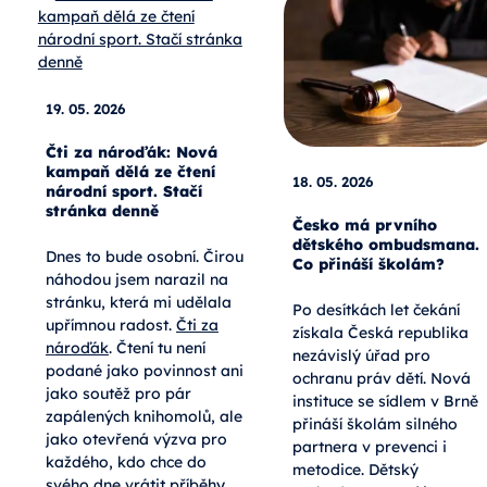
19. 05. 2026
Čti za nároďák: Nová
kampaň dělá ze čtení
18. 05. 2026
národní sport. Stačí
stránka denně
Česko má prvního
dětského ombudsmana.
Dnes to bude osobní. Čirou
Co přináší školám?
náhodou jsem narazil na
stránku, která mi udělala
Po desítkách let čekání
upřímnou radost.
Čti za
získala Česká republika
nároďák
. Čtení tu není
nezávislý úřad pro
podané jako povinnost ani
ochranu práv dětí. Nová
jako soutěž pro pár
instituce se sídlem v Brně
zapálených knihomolů, ale
přináší školám silného
jako otevřená výzva pro
partnera v prevenci i
každého, kdo chce do
metodice. Dětský