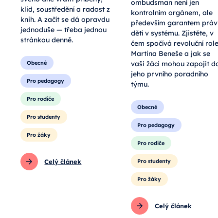
svého dne vrátit příběhy,
ombudsman není jen
klid, soustředění a radost z
kontrolním orgánem, ale
knih. A začít se dá opravdu
především garantem práv
jednoduše — třeba jednou
dětí v systému. Zjistěte, v
stránkou denně.
čem spočívá revoluční rol
Martina Beneše a jak se
vaši žáci mohou zapojit d
Obecné
jeho prvního poradního
Pro pedagogy
týmu.
Pro rodiče
Obecné
Pro studenty
Pro pedagogy
Pro žáky
Pro rodiče
Celý článek
Pro studenty
Pro žáky
Celý článek