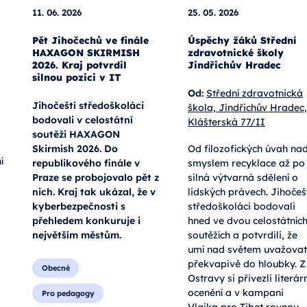
11. 06. 2026
25. 05. 2026
Pět Jihočechů ve finále
Úspěchy žáků Střední
HAXAGON SKIRMISH
zdravotnické školy
2026. Kraj potvrdil
Jindřichův Hradec
silnou pozici v IT
Od:
Střední zdravotnická
Jihočeští středoškoláci
škola, Jindřichův Hradec,
bodovali v celostátní
Klášterská 77/II
soutěži HAXAGON
Skirmish 2026. Do
Od filozofických úvah na
í
republikového finále v
smyslem recyklace až po
Praze se probojovalo pět z
silná výtvarná sdělení o
nich. Kraj tak ukázal, že v
lidských právech. Jihočeš
kyberbezpečnosti s
středoškoláci bodovali
přehledem konkuruje i
hned ve dvou celostátníc
největším městům.
soutěžích a potvrdili, že
umí nad světem uvažovat
překvapivě do hloubky. Z
Obecné
Ostravy si přivezli literárn
ocenění a v kampani
Pro pedagogy