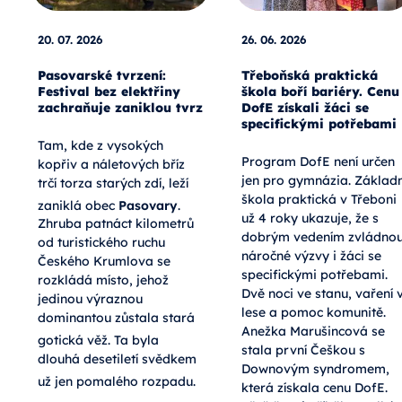
20. 07. 2026
26. 06. 2026
Pasovarské tvrzení:
Třeboňská praktická
Festival bez elektřiny
škola boří bariéry. Cenu
zachraňuje zaniklou tvrz
DofE získali žáci se
specifickými potřebami
Tam, kde z vysokých
Program DofE není určen
kopřiv a náletových bříz
jen pro gymnázia. Základn
trčí torza starých zdí, leží
škola praktická v Třeboni
zaniklá obec
Pasovary
.
už 4 roky ukazuje, že s
Zhruba patnáct kilometrů
dobrým vedením zvládno
od turistického ruchu
náročné výzvy i žáci se
Českého Krumlova se
specifickými potřebami.
rozkládá místo, jehož
Dvě noci ve stanu, vaření 
jedinou výraznou
lese a pomoc komunitě.
dominantou zůstala stará
Anežka Marušincová se
gotická věž
. Ta byla
stala první Češkou s
dlouhá desetiletí svědkem
Downovým syndromem,
už jen pomalého rozpadu
.
která získala cenu DofE.