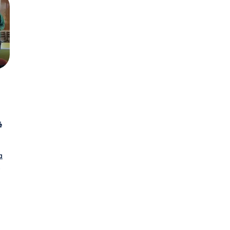
é
a
,