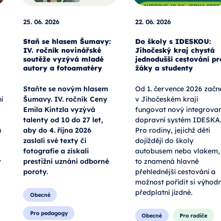
25. 06. 2026
22. 06. 2026
Staň se hlasem Šumavy:
Do školy s IDESKOU:
IV. ročník novinářské
Jihočeský kraj chystá
soutěže vyzývá mladé
jednodušší cestování pr
autory a fotoamatéry
žáky a studenty
Staňte se novým hlasem
Od 1. července 2026 začn
í
Šumavy. IV. ročník Ceny
v Jihočeském kraji
Emila Kintzla vyzývá
fungovat nový integrova
talenty od 10 do 27 let,
dopravní systém IDESKA
u
aby do 4. října 2026
Pro rodiny, jejichž děti
zaslali své texty či
dojíždějí do školy
fotografie a získali
autobusem nebo vlakem,
v
prestižní uznání odborné
to znamená hlavně
poroty.
přehlednější cestování a
možnost pořídit si výhod
předplatní jízdné.
Obecné
Pro pedagogy
Obecné
Pro rodiče