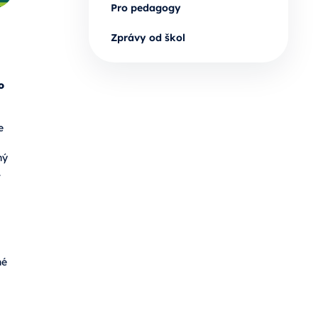
Pro pedagogy
Zprávy od škol
o
e
ný
.
né