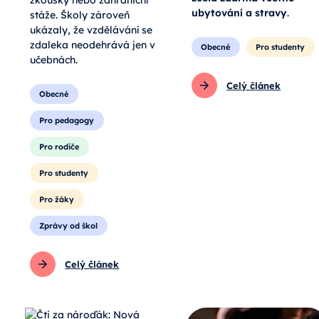
zcela zdarma včetně
zkoušky nebo zahraniční
ubytování a stravy
.
stáže. Školy zároveň
ukázaly, že vzdělávání se
zdaleka neodehrává jen v
Obecné
Pro studenty
učebnách.
Celý článek
Obecné
Pro pedagogy
Pro rodiče
Pro studenty
Pro žáky
Zprávy od škol
Celý článek