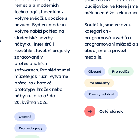
síni ukazuje, že spojení
společností M-Tes České
řemesla a moderních
Budějovice, ve které jsme
technologií studentům z
měli hned 6 želízek v ohni
Volyně svědčí. Expozice s
názvem Bydlení made in
Soutěžili jsme ve dvou
e
Volyně nabízí pohled na
kategoriích -
studentské návrhy
programování webů a
o
nábytku, interiérů i
programování mládež a 
rozsáhlé stavební projekty
obou jsme si přivezli
zpracované v
medaile.
profesionálních
softwarech. Prohlédnout si
Obecné
Pro rodiče
můžete jak ruční výtvarné
práce, tak hotové
Pro studenty
prototypy hraček nebo
Zprávy od škol
nábytku, a to až do
20. května 2026.
Celý článek
Obecné
Pro pedagogy