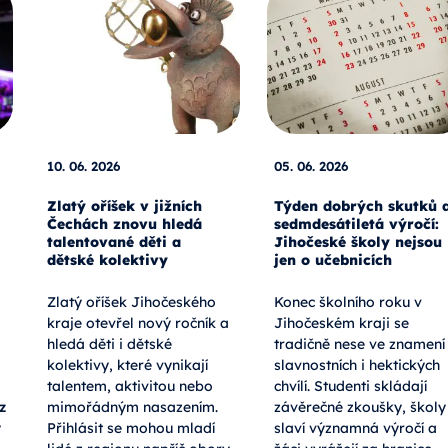
10. 06. 2026
05. 06. 2026
Zlatý oříšek v jižních
Týden dobrých skutků 
Čechách znovu hledá
sedmdesátiletá výročí:
talentované děti a
Jihočeské školy nejsou
dětské kolektivy
jen o učebnicích
Zlatý oříšek Jihočeského
Konec školního roku v
kraje otevřel nový ročník a
Jihočeském kraji se
hledá děti i dětské
tradičně nese ve znamení
kolektivy, které vynikají
slavnostních i hektických
talentem, aktivitou nebo
chvílí. Studenti skládají
z
mimořádným nasazením.
závěrečné zkoušky, školy
v
Přihlásit se mohou mladí
slaví významná výročí a