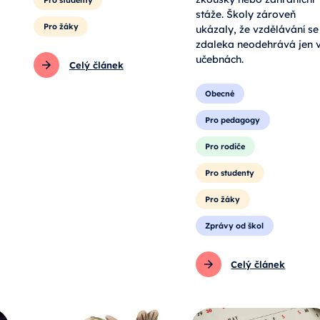
zkoušky nebo zahraniční
Pro studenty
stáže. Školy zároveň
Pro žáky
ukázaly, že vzdělávání se
zdaleka neodehrává jen 
učebnách.
Celý článek
Obecné
Pro pedagogy
Pro rodiče
Pro studenty
Pro žáky
Zprávy od škol
Celý článek