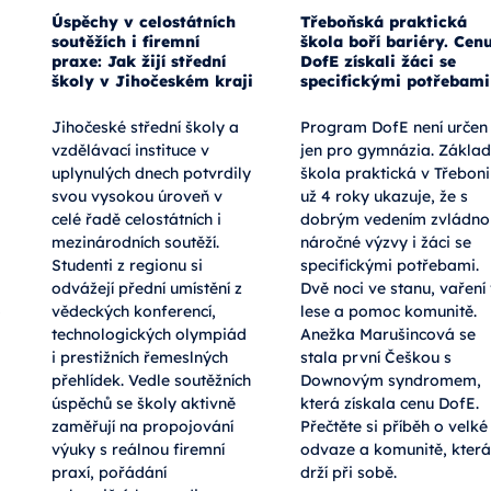
Úspěchy v celostátních
Třeboňská praktická
soutěžích i firemní
škola boří bariéry. Cen
praxe: Jak žijí střední
DofE získali žáci se
školy v Jihočeském kraji
specifickými potřebami
Jihočeské střední školy a
Program DofE není určen
vzdělávací instituce v
jen pro gymnázia. Základ
uplynulých dnech potvrdily
škola praktická v Třeboni
svou vysokou úroveň v
už 4 roky ukazuje, že s
celé řadě celostátních i
dobrým vedením zvládno
mezinárodních soutěží.
náročné výzvy i žáci se
Studenti z regionu si
specifickými potřebami.
odvážejí přední umístění z
Dvě noci ve stanu, vaření
o
vědeckých konferencí,
lese a pomoc komunitě.
technologických olympiád
Anežka Marušincová se
i prestižních řemeslných
stala první Češkou s
přehlídek. Vedle soutěžních
Downovým syndromem,
úspěchů se školy aktivně
která získala cenu DofE.
zaměřují na propojování
Přečtěte si příběh o velké
výuky s reálnou firemní
odvaze a komunitě, která
praxí, pořádání
drží při sobě.