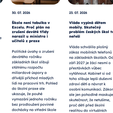
30. 07. 2026
23. 07. 2026
Škola není tabulka v
Vláda vypíná dětem
Excelu. Proč plán na
mobily. Skutečný
zrušení deváté třídy
problém českých škol t
narazil u ministra i
neřeší
e
učitelů z praxe
Vláda schválila plošný
Politické úvahy o zrušení
zákaz mobilních telefonů
devátého ročníku
na základních školách. O
základních škol slibují
září 2027 je žáci nesmí o
státnímu rozpočtu
přestávkách vůbec
miliardové úspory a
vytáhnout. Kabinet si od
dřívější příchod mladých
toho slibuje lepší duševní
lidí na pracovní trh. Pohled
zdraví dětí a návrat k
do školní praxe ale
osobní komunikaci. Záko
ukazuje, že pouhé
ale jen pohodlně maskuje
vymazání jednoho ročníku
skutečnost, že netušíme,
bez prodloužení povinné
proč děti před školní
docházky na střední škole
realitou do virtuálních