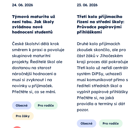
24. 06. 2026
23. 06. 2026
Týmová maturita už
Třetí kolo přijímacího
není tabu. Jak školy
řízení na střední školy:
zvládnou nové
Průvodce papírovými
hodnocení studentů
přihláškami
České školství dělá krok
Druhé kolo přijímacích
směrem k praxi a povoluje
zkoušek skončilo, ale pro
skupinové maturitní
část žáků v Jihočeském
projekty. Ředitelé škol ale
kraji proces dál pokračuje
dostanou na starost
Třetí kolo už neřídí centráln
náročnější hodnocení a
systém DiPSy, uchazeči
musí si zvyknout i na
musí komunikovat přímo s
novinky u přijímaček.
řediteli středních škol a
Přečtěte si, co se mění.
vyplnit papírové přihlášky
Přečtěte si, na jaká
pravidla a termíny si dát
Obecné
Pro rodiče
pozor.
Pro žáky
Obecné
Pro rodiče