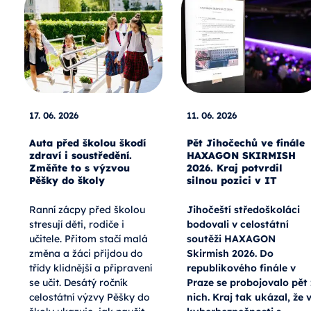
17. 06. 2026
11. 06. 2026
Auta před školou škodí
Pět Jihočechů ve finále
zdraví i soustředění.
HAXAGON SKIRMISH
Změňte to s výzvou
2026. Kraj potvrdil
Pěšky do školy
silnou pozici v IT
Ranní zácpy před školou
Jihočeští středoškoláci
stresují děti, rodiče i
bodovali v celostátní
učitele. Přitom stačí malá
soutěži HAXAGON
změna a žáci přijdou do
Skirmish 2026. Do
třídy klidnější a připravení
republikového finále v
se učit. Desátý ročník
Praze se probojovalo pět 
celostátní výzvy Pěšky do
nich. Kraj tak ukázal, že 