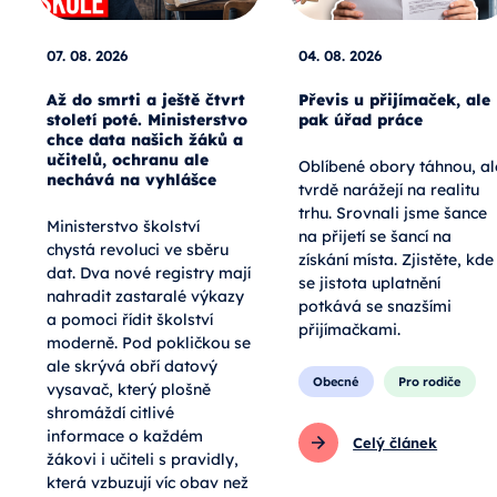
07. 08. 2026
04. 08. 2026
Až do smrti a ještě čtvrt
Převis u přijímaček, ale
století poté. Ministerstvo
pak úřad práce
chce data našich žáků a
učitelů, ochranu ale
Oblíbené obory táhnou, al
nechává na vyhlášce
tvrdě narážejí na realitu
trhu. Srovnali jsme šance
Ministerstvo školství
na přijetí se šancí na
chystá revoluci ve sběru
získání místa. Zjistěte, kde
dat. Dva nové registry mají
se jistota uplatnění
nahradit zastaralé výkazy
potkává se snazšími
a pomoci řídit školství
přijímačkami.
moderně. Pod pokličkou se
ale skrývá obří datový
Obecné
Pro rodiče
vysavač, který plošně
shromáždí citlivé
informace o každém
Celý článek
žákovi i učiteli s pravidly,
která vzbuzují víc obav než