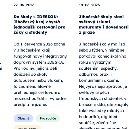
22. 06. 2026
19. 06. 2026
Do školy s IDESKOU:
Jihočeské školy slaví
Jihočeský kraj chystá
světový triumf,
jednodušší cestování pro
maturanty i dovednosti
žáky a studenty
z praxe
Od 1. července 2026 začne
Jihočeské školy mají za
v Jihočeském kraji
sebou týden, v němž se
fungovat nový integrovaný
potkával konec školního
.
dopravní systém IDESKA.
roku s výraznými
í
Pro rodiny, jejichž děti
soutěžními úspěchy,
dojíždějí do školy
odbornou praxí i
autobusem nebo vlakem,
komunitními akcemi.
to znamená hlavně
Nejvýraznější zprávou je
.
přehlednější cestování a
světový úspěch
možnost pořídit si výhodné
třeboňských studentek v
předplatní jízdné.
broušení skla, ale zaujaly
také výsledky mladých
hudebníků, digitální
Obecné
Pro rodiče
soutěže, závěrečné