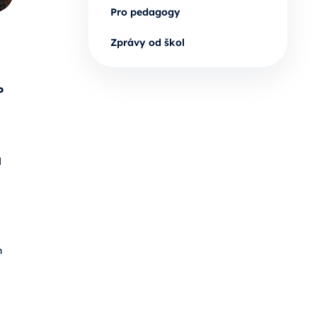
Pro pedagogy
Zprávy od škol
o
d
n