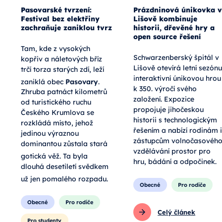
Pasovarské tvrzení:
Prázdninová únikovka v
Festival bez elektřiny
Lišově kombinuje
zachraňuje zaniklou tvrz
historii, dřevěné hry a
open source řešení
Tam, kde z vysokých
Schwarzenberský špitál v
kopřiv a náletových bříz
Lišově otevírá letní sezónu
trčí torza starých zdí, leží
interaktivní únikovou hrou
zaniklá obec
Pasovary
.
k 350. výročí svého
Zhruba patnáct kilometrů
založení. Expozice
od turistického ruchu
propojuje jihočeskou
Českého Krumlova se
historii s technologickým
rozkládá místo, jehož
řešením a nabízí rodinám i
jedinou výraznou
zástupcům volnočasovéh
dominantou zůstala stará
vzdělávání prostor pro
gotická věž
. Ta byla
hru, bádání a odpočinek.
dlouhá desetiletí svědkem
už jen pomalého rozpadu
.
Obecné
Pro rodiče
Obecné
Pro rodiče
Celý článek
Pro studenty