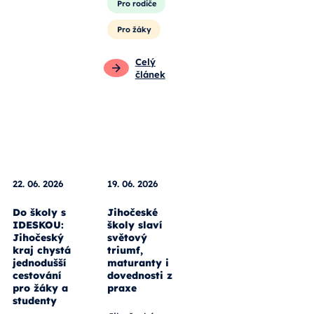
Pro rodiče
Pro žáky
Celý
článek
22. 06. 2026
19. 06. 2026
Do školy s
Jihočeské
IDESKOU:
školy slaví
Jihočeský
světový
kraj chystá
triumf,
jednodušší
maturanty i
cestování
dovednosti z
pro žáky a
praxe
studenty