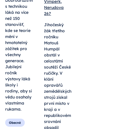
Vimperk,
pokusy,
Nerudova
roboti i
267
tradiční
výheň.
Jihočeský
Letošní
žák třetího
Dobrodružství
ročníku
s technikou
Matouš
láká na více
Humpál
než 150
obstál v
stanovišť,
celostátní
kde se teorie
soutěži České
mění v
ručičky. V
hmatatelný
klání
zážitek pro
opravářů
všechny
zemědělských
generace.
strojů získal
Jubilejní
první místo v
ročník
kraji a v
výstavy láká
republikovém
školy i
srovnání
rodiny, aby si
obsadil
vědu osahaly