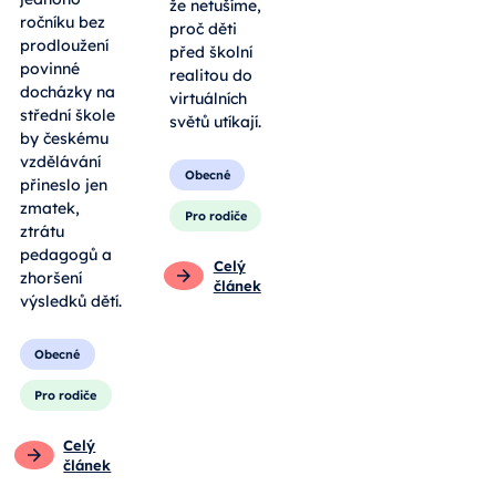
že netušíme,
ročníku bez
proč děti
prodloužení
před školní
povinné
realitou do
docházky na
virtuálních
střední škole
světů utíkají.
by českému
vzdělávání
Obecné
přineslo jen
zmatek,
Pro rodiče
ztrátu
pedagogů a
Celý
zhoršení
článek
výsledků dětí.
Obecné
Pro rodiče
Celý
článek