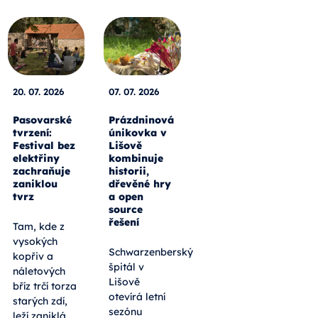
20. 07. 2026
07. 07. 2026
Pasovarské
Prázdninová
tvrzení:
únikovka v
Festival bez
Lišově
elektřiny
kombinuje
zachraňuje
historii,
zaniklou
dřevěné hry
tvrz
a open
source
řešení
Tam, kde z
vysokých
Schwarzenberský
kopřiv a
špitál v
náletových
Lišově
bříz trčí torza
otevírá letní
starých zdí,
sezónu
leží zaniklá