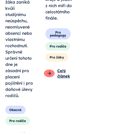
žáka zaniká
z nich míří do
kvůli
celostátního
studijnímu
finále.
neúspěchu,
neomluvené
Pro
absenci nebo
pedagogy
vlastnímu
rozhodnutí.
Pro rodiče
Správné
Pro žáky
určení tohoto
dne je
zásadní pro
Celý
článek
placení
pojištění i pro
daňové úlevy
rodičů.
Obecné
Pro rodiče