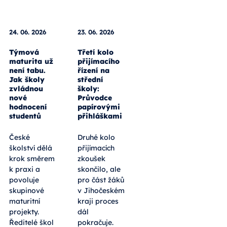
24. 06. 2026
23. 06. 2026
Týmová
Třetí kolo
maturita už
přijímacího
není tabu.
řízení na
Jak školy
střední
zvládnou
školy:
nové
Průvodce
hodnocení
papírovými
studentů
přihláškami
České
Druhé kolo
školství dělá
přijímacích
krok směrem
zkoušek
k praxi a
skončilo, ale
povoluje
pro část žáků
skupinové
v Jihočeském
maturitní
kraji proces
projekty.
dál
Ředitelé škol
pokračuje.