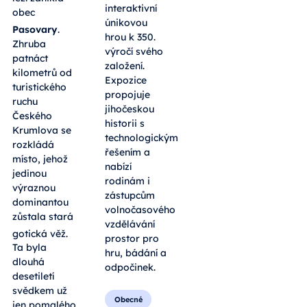
interaktivní
obec
únikovou
Pasovary
.
hrou k 350.
Zhruba
výročí svého
patnáct
založení.
kilometrů od
Expozice
turistického
propojuje
ruchu
jihočeskou
Českého
historii s
Krumlova se
technologickým
rozkládá
řešením a
místo, jehož
nabízí
jedinou
rodinám i
výraznou
zástupcům
dominantou
volnočasového
zůstala stará
vzdělávání
gotická věž
.
prostor pro
Ta byla
hru, bádání a
dlouhá
odpočinek.
desetiletí
svědkem už
Obecné
jen pomalého