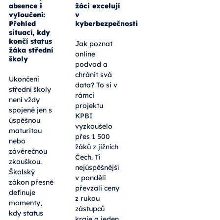
absence i
žáci excelují
vyloučení:
v
Přehled
kyberbezpečnosti
situací, kdy
končí status
Jak poznat
žáka střední
online
školy
podvod a
chránit svá
Ukončení
data? To si v
střední školy
rámci
není vždy
projektu
spojené jen s
KPBI
úspěšnou
vyzkoušelo
maturitou
přes 1 500
nebo
žáků z jižních
závěrečnou
Čech. Ti
zkouškou.
nejúspěšnější
Školský
v pondělí
zákon přesně
převzali ceny
definuje
z rukou
momenty,
zástupců
kdy status
kraje a jeden