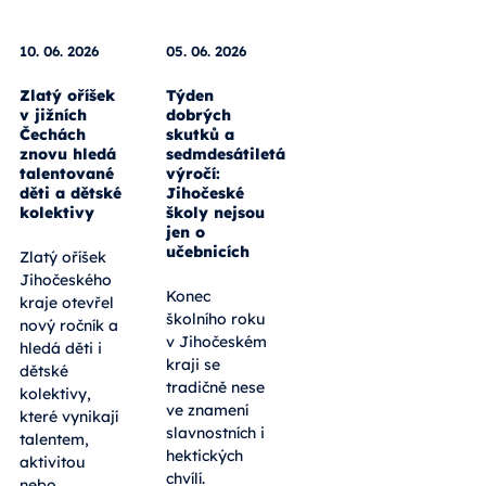
10. 06. 2026
05. 06. 2026
Zlatý oříšek
Týden
v jižních
dobrých
Čechách
skutků a
znovu hledá
sedmdesátiletá
talentované
výročí:
děti a dětské
Jihočeské
kolektivy
školy nejsou
jen o
učebnicích
Zlatý oříšek
Jihočeského
Konec
kraje otevřel
školního roku
nový ročník a
v Jihočeském
hledá děti i
kraji se
dětské
tradičně nese
kolektivy,
ve znamení
které vynikají
slavnostních i
talentem,
hektických
aktivitou
chvílí.
nebo