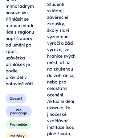
Studenti
mimořádným
skládají
nasazením.
závěrečné
Přihlásit se
zkoušky,
mohou mladí
školy slaví
lidé z regionu
významná
napříč obory
výročí a žáci
od umění po
vyrážejí za
sport,
hranice svých
uzávěrka
měst, ať už
přihlášek je
na zkušenou
podle
do zahraničí,
pravidel v
nebo pro
polovině září.
celostátní
ocenění.
Obecné
Aktuální dění
ukazuje, že
Pro
pedagogy
jihočeské
vzdělávací
Pro rodiče
instituce jsou
plné života,
Pro žáky