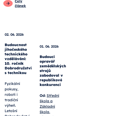
Celý
článek
01. 06. 2026
Budoucí
opravář
02. 06. 2026
zemědělských
strojů
Budoucnost
zabodoval v
jihočeského
republikové
technického
konkurenci
vzdělávání:
10. ročník
Od:
Střední
Dobrodružství
škola a
s technikou
Základní
škola,
Fyzikální