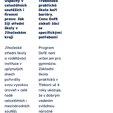
Úspěchy v
Třeboňská
celostátních
praktická
soutěžích i
škola boří
firemní
bariéry.
praxe: Jak
Cenu DofE
žijí střední
získali žáci
školy v
se
Jihočeském
specifickými
kraji
potřebami
Jihočeské
Program
střední školy
DofE není
a vzdělávací
určen jen pro
instituce v
gymnázia.
uplynulých
Základní
dnech
škola
potvrdily
praktická v
svou vysokou
Třeboni už 4
úroveň v celé
roky ukazuje,
řadě
že s dobrým
celostátních i
vedením
mezinárodních
zvládnou
soutěží.
náročné