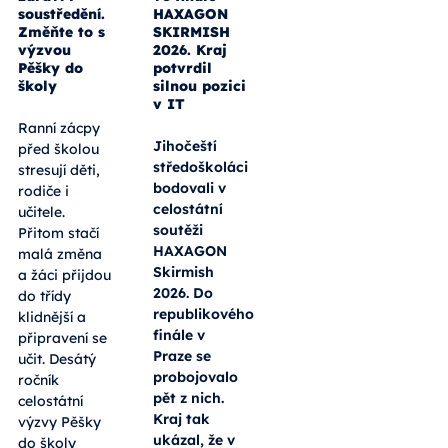
soustředění.
HAXAGON
Změňte to s
SKIRMISH
výzvou
2026. Kraj
Pěšky do
potvrdil
školy
silnou pozici
v IT
Ranní zácpy
Jihočeští
před školou
středoškoláci
stresují děti,
bodovali v
rodiče i
celostátní
učitele.
soutěži
Přitom stačí
HAXAGON
malá změna
Skirmish
a žáci přijdou
2026. Do
do třídy
republikového
klidnější a
finále v
připravení se
Praze se
učit. Desátý
probojovalo
ročník
pět z nich.
celostátní
Kraj tak
výzvy Pěšky
ukázal, že v
do školy