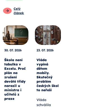
Celý
článek
30. 07. 2026
23. 07. 2026
Škola není
Vláda
tabulka v
vypíná
Excelu. Proč
dětem
plán na
mobily.
zrušení
Skutečný
deváté třídy
problém
narazil u
českých škol
ministra i
to neřeší
učitelů z
praxe
Vláda
schválila