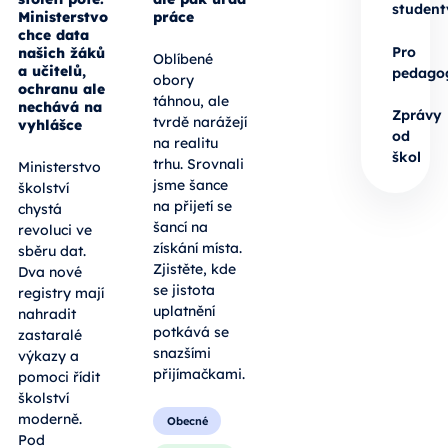
student
Ministerstvo
práce
chce data
Pro
našich žáků
Oblíbené
a učitelů,
pedago
obory
ochranu ale
táhnou, ale
nechává na
Zprávy
tvrdě narážejí
vyhlášce
od
na realitu
škol
trhu. Srovnali
Ministerstvo
jsme šance
školství
na přijetí se
chystá
šancí na
revoluci ve
získání místa.
sběru dat.
Zjistěte, kde
Dva nové
se jistota
registry mají
uplatnění
nahradit
potkává se
zastaralé
snazšími
výkazy a
přijímačkami.
pomoci řídit
školství
moderně.
Obecné
Pod