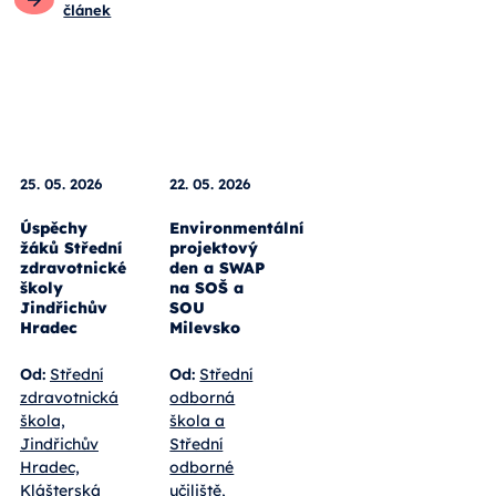
článek
25. 05. 2026
22. 05. 2026
Úspěchy
Environmentální
žáků Střední
projektový
zdravotnické
den a SWAP
školy
na SOŠ a
Jindřichův
SOU
Hradec
Milevsko
Od:
Střední
Od:
Střední
zdravotnická
odborná
škola,
škola a
Jindřichův
Střední
Hradec,
odborné
Klášterská
učiliště,