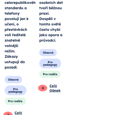
celorepublikového
osobních dat
standardu a
tvoří běžnou
telefony
praxi.
povolují jen k
Dospělí v
učení, o
tomto světě
přestávkách
často chybí
volí ředitelé
jako opora a
znatelně
průvodci.
volnější
režim.
Obecné
Zákazy
ustupují do
Pro
pedagogy
pozadí.
Pro rodiče
Obecné
Celý
Pro
článek
pedagogy
Pro rodiče
Celý