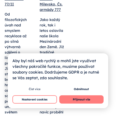
77/II
Milevsko, Čs.
armády 777
Od
filozofických
Jako každý
úvah nad
rok, tak i
smyslem
letos oslavila
recyklace až
naše škola
po silná
Mezinárodní
výtvarná
den Země. Již
sdělení o
tradičně
lidských
vyrazili naši
Aby byl náš web rychlý a mohli jste využívat
právech.
žáci prvních
všechny pokročilé funkce, musíme používat
Jihočeští
ročníků dne
soubory cookies. Dodržujeme GDPR a je nutné
středoškoláci
13. 4. 2026 do
se Vás zeptat, zda souhlasíte.
bodovali
přírody, kde
hned ve dvou
sbírali
Číst více
Odmítnout
celostátních
odpadky. V
soutěžích a
letošním roce
Nastavení cookies
Přijmout vše
potvrdili, že
ale v rámci
umí nad
celé školy
světem
navíc proběhl