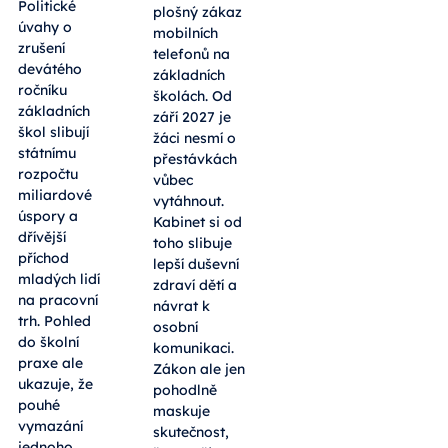
Politické
plošný zákaz
úvahy o
mobilních
zrušení
telefonů na
devátého
základních
ročníku
školách. Od
základních
září 2027 je
škol slibují
žáci nesmí o
státnímu
přestávkách
rozpočtu
vůbec
miliardové
vytáhnout.
úspory a
Kabinet si od
dřívější
toho slibuje
příchod
lepší duševní
mladých lidí
zdraví dětí a
na pracovní
návrat k
trh. Pohled
osobní
do školní
komunikaci.
praxe ale
Zákon ale jen
ukazuje, že
pohodlně
pouhé
maskuje
vymazání
skutečnost,
jednoho