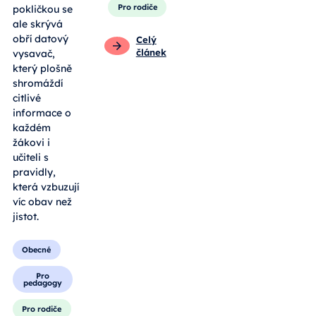
Pro rodiče
pokličkou se
ale skrývá
obří datový
Celý
článek
vysavač,
který plošně
shromáždí
citlivé
informace o
každém
žákovi i
učiteli s
pravidly,
která vzbuzují
víc obav než
jistot.
Obecné
Pro
pedagogy
Pro rodiče