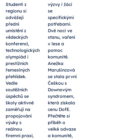
Studenti z
výzvy i žáci
regionu si
se
odvážejí
specifickými
přední
potřebami.
umístění z
Dvě noci ve
vědeckých
stanu, vaření
konferencí,
v lese a
technologických
pomoc
olympiád i
komunitě.
prestižních
Anežka
řemeslných
Marušincová
přehlídek.
se stala první
Vedle
Češkou s
soutěžních
Downovým
úspěchů se
syndromem,
školy aktivně
která získala
zaměřují na
cenu DofE.
propojování
Přečtěte si
výuky s
příběh o
reálnou
velké odvaze
firemní praxí,
a komunitě,