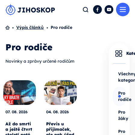
Me
Hledat
Facebook
YouTube
Domů
Výpis článků
Pro rodiče
Pro rodiče
Kat
Novinky a zprávy určené rodičům
Všechn
kategor
Pro
rodiče
07. 08. 2026
04. 08. 2026
Pro
žáky
Až do smrti
Převis u
a ještě čtvrt
přijímaček,
Pro
století poté.
ale pak úřad