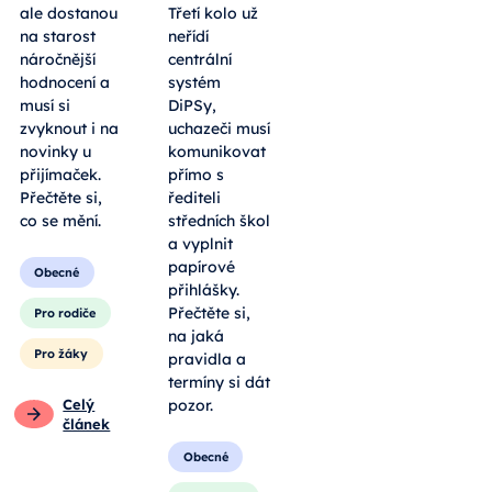
ale dostanou
Třetí kolo už
na starost
neřídí
náročnější
centrální
hodnocení a
systém
musí si
DiPSy,
zvyknout i na
uchazeči musí
novinky u
komunikovat
přijímaček.
přímo s
Přečtěte si,
řediteli
co se mění.
středních škol
a vyplnit
papírové
Obecné
přihlášky.
Přečtěte si,
Pro rodiče
na jaká
Pro žáky
pravidla a
termíny si dát
Celý
pozor.
článek
Obecné