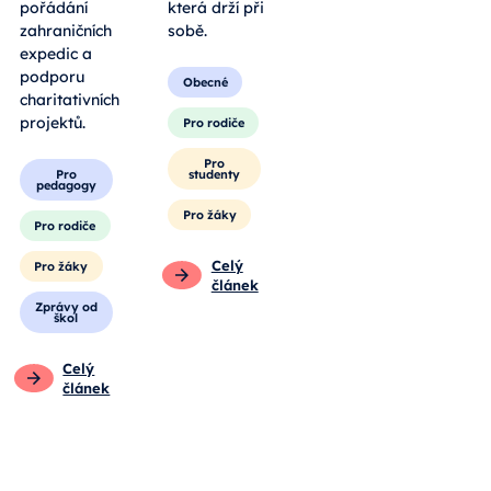
pořádání
která drží při
zahraničních
sobě.
expedic a
podporu
Obecné
charitativních
projektů.
Pro rodiče
Pro
Pro
studenty
pedagogy
Pro žáky
Pro rodiče
Celý
Pro žáky
článek
Zprávy od
škol
Celý
článek