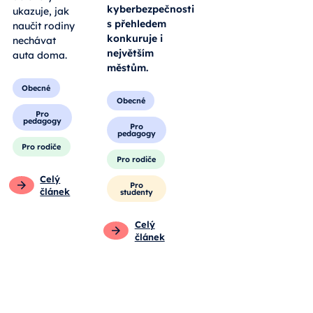
kyberbezpečnosti
ukazuje, jak
s přehledem
naučit rodiny
konkuruje i
nechávat
největším
auta doma.
městům.
Obecné
Obecné
Pro
pedagogy
Pro
pedagogy
Pro rodiče
Pro rodiče
Celý
Pro
článek
studenty
Celý
článek