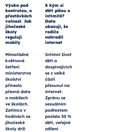
Výuka pod
S kým si
kontrolou, o
děti píšou o
přestávkách
intimitě?
volnost. Jak
Data
jihočeské
ukazují, že
školy
rodiče
regulují
nahradil
mobily
internet
Mimořádné
Intimní život
květnové
dětí a
šetření
dospívajících
ministerstva
se z velké
školství
části
přineslo
přesunul na
přesná data
internet.
o mobilech
Zprávu se
ve školách.
sexuálním
Zatímco v
podtextem
hodinách se
poslalo 30 %
jihočeské
dětí, veřejné
školy drží
sdílení