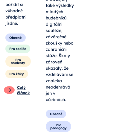
pořídit si
také výsledky
výhodné
mladých
předplatní
hudebníků,
jízdné.
digitální
soutěže,
závěrečné
Obecné
zkoušky nebo
Pro rodiče
zahraniční
stáže. Školy
Pro
zároveň
studenty
ukázaly, že
Pro žáky
vzdělávání se
zdaleka
neodehrává
Celý
článek
jen v
učebnách.
Obecné
Pro
pedagogy