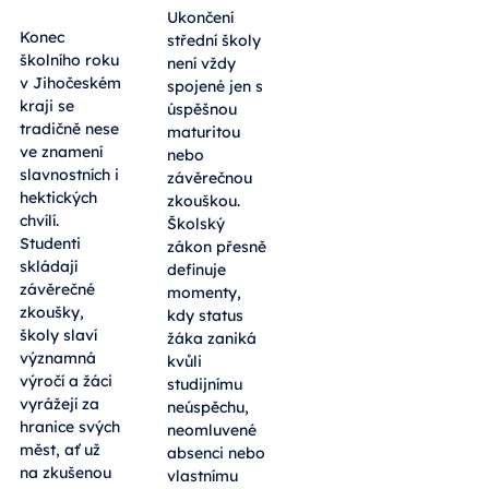
Ukončení
Konec
střední školy
školního roku
není vždy
v Jihočeském
spojené jen s
kraji se
úspěšnou
tradičně nese
maturitou
ve znamení
nebo
slavnostních i
závěrečnou
hektických
zkouškou.
chvílí.
Školský
Studenti
zákon přesně
skládají
definuje
závěrečné
momenty,
zkoušky,
kdy status
školy slaví
žáka zaniká
významná
kvůli
výročí a žáci
studijnímu
vyrážejí za
neúspěchu,
hranice svých
neomluvené
měst, ať už
absenci nebo
na zkušenou
vlastnímu