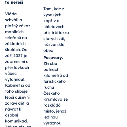
to neřeší
Tam, kde z
Vláda
vysokých
schválila
kopřiv a
plošný zákaz
náletových
mobilních
bříz trčí torza
telefonů na
starých zdí,
základních
leží zaniklá
školách. Od
obec
září 2027 je
Pasovary
.
žáci nesmí o
Zhruba
přestávkách
patnáct
vůbec
kilometrů od
vytáhnout.
turistického
Kabinet si od
ruchu
toho slibuje
Českého
lepší duševní
Krumlova se
zdraví dětí a
rozkládá
návrat k
místo, jehož
osobní
jedinou
komunikaci.
výraznou