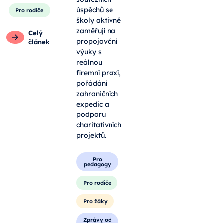
úspěchů se
Pro rodiče
školy aktivně
zaměřují na
Celý
propojování
článek
výuky s
reálnou
firemní praxí,
pořádání
zahraničních
expedic a
podporu
charitativních
projektů.
Pro
pedagogy
Pro rodiče
Pro žáky
Zprávy od