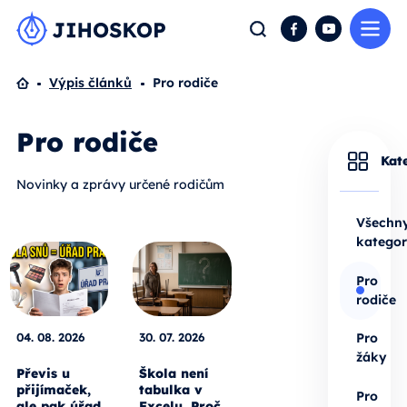
Me
Hledat
Facebook
YouTube
Domů
Výpis článků
Pro rodiče
Pro rodiče
Kat
Novinky a zprávy určené rodičům
Všechn
kategor
Pro
rodiče
04. 08. 2026
30. 07. 2026
Pro
žáky
Převis u
Škola není
přijímaček,
tabulka v
Pro
ale pak úřad
Excelu. Proč