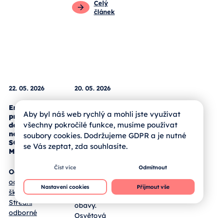
Pro žáky
Zprávy od
škol
Celý
článek
Aby byl náš web rychlý a mohli jste využívat
všechny pokročilé funkce, musíme používat
soubory cookies. Dodržujeme GDPR a je nutné
22. 05. 2026
20. 05. 2026
se Vás zeptat, zda souhlasíte.
Environmentální
Puntíkový
Číst více
Odmítnout
projektový
den v
den a SWAP
Jihočeském
Nastavení cookies
Přijmout vše
na SOŠ a
kraji
SOU
Milevsko
Lupénka není