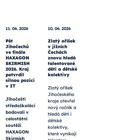
11. 06. 2026
10. 06. 2026
Pět
Zlatý oříšek
Jihočechů
v jižních
ve finále
Čechách
HAXAGON
znovu hledá
SKIRMISH
talentované
2026. Kraj
děti a dětské
potvrdil
kolektivy
silnou pozici
v IT
Zlatý oříšek
Jihočeského
Jihočeští
kraje otevřel
středoškoláci
nový ročník a
bodovali v
hledá děti i
celostátní
dětské
soutěži
kolektivy,
HAXAGON
které vynikají
Skirmish