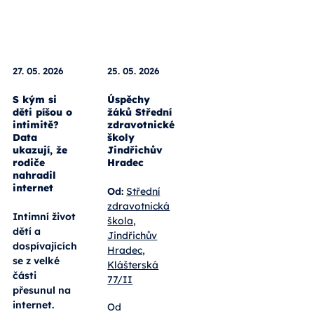
Celý
článek
27. 05. 2026
25. 05. 2026
S kým si
Úspěchy
děti píšou o
žáků Střední
intimitě?
zdravotnické
Data
školy
ukazují, že
Jindřichův
rodiče
Hradec
nahradil
internet
Od:
Střední
zdravotnická
Intimní život
škola,
dětí a
Jindřichův