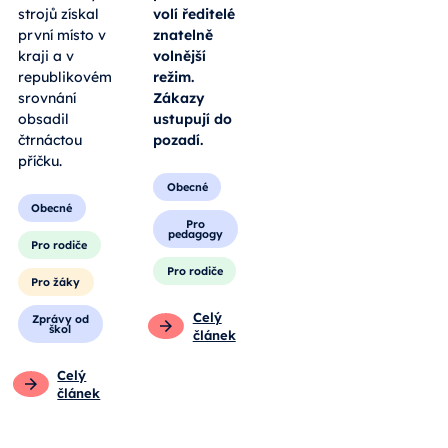
soutěži České
standardu a
ručičky. V
telefony
klání
povolují jen k
opravářů
učení, o
zemědělských
přestávkách
strojů získal
volí ředitelé
první místo v
znatelně
kraji a v
volnější
republikovém
režim.
srovnání
Zákazy
obsadil
ustupují do
čtrnáctou
pozadí.
příčku.
Obecné
Obecné
Pro
pedagogy
Pro rodiče
Pro rodiče
Pro žáky
Celý
Zprávy od
škol
článek