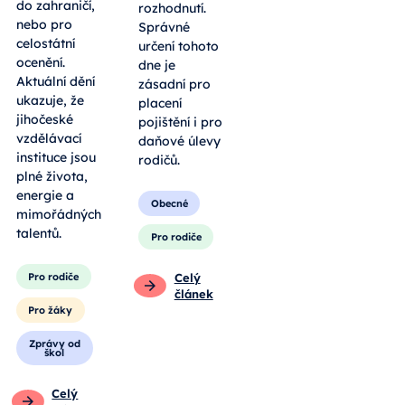
do zahraničí,
rozhodnutí.
nebo pro
Správné
celostátní
určení tohoto
ocenění.
dne je
Aktuální dění
zásadní pro
ukazuje, že
placení
jihočeské
pojištění i pro
vzdělávací
daňové úlevy
instituce jsou
rodičů.
plné života,
energie a
Obecné
mimořádných
talentů.
Pro rodiče
Pro rodiče
Celý
článek
Pro žáky
Zprávy od
škol
Celý