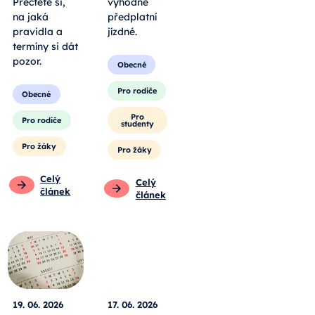
Přečtěte si,
výhodné
na jaká
předplatní
pravidla a
jízdné.
termíny si dát
pozor.
Obecné
Pro rodiče
Obecné
Pro
Pro rodiče
studenty
Pro žáky
Pro žáky
Celý
Celý
článek
článek
19. 06. 2026
17. 06. 2026