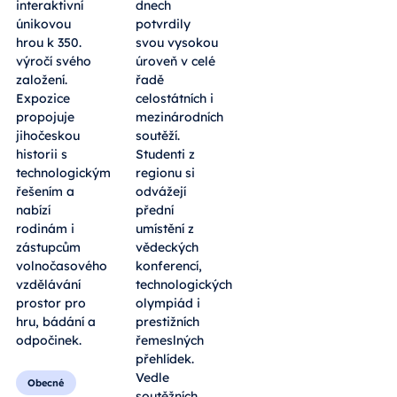
interaktivní
dnech
únikovou
potvrdily
hrou k 350.
svou vysokou
výročí svého
úroveň v celé
založení.
řadě
Expozice
celostátních i
propojuje
mezinárodních
jihočeskou
soutěží.
historii s
Studenti z
technologickým
regionu si
řešením a
odvážejí
nabízí
přední
rodinám i
umístění z
zástupcům
vědeckých
volnočasového
konferencí,
vzdělávání
technologických
prostor pro
olympiád i
hru, bádání a
prestižních
odpočinek.
řemeslných
přehlídek.
Vedle
Obecné
soutěžních