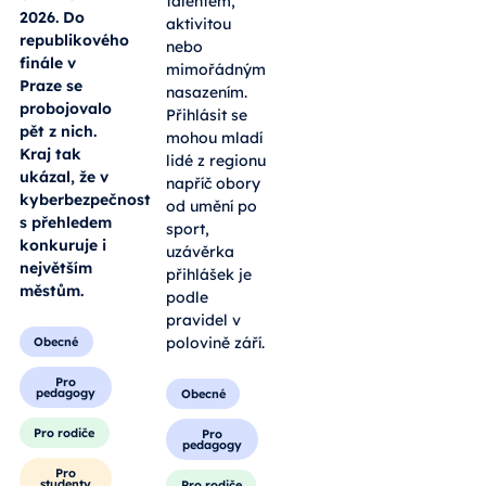
talentem,
2026. Do
aktivitou
republikového
nebo
finále v
mimořádným
Praze se
nasazením.
probojovalo
Přihlásit se
pět z nich.
mohou mladí
Kraj tak
lidé z regionu
ukázal, že v
napříč obory
kyberbezpečnosti
od umění po
s přehledem
sport,
konkuruje i
uzávěrka
největším
přihlášek je
městům.
podle
pravidel v
polovině září.
Obecné
Pro
pedagogy
Obecné
Pro rodiče
Pro
pedagogy
Pro
studenty
Pro rodiče