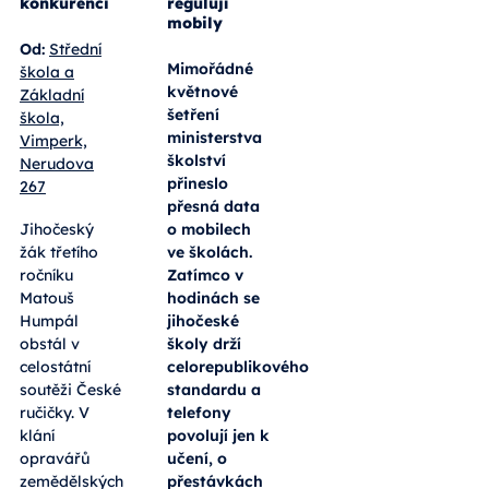
Budoucí
Výuka pod
opravář
kontrolou, o
zemědělských
přestávkách
strojů
volnost. Jak
zabodoval v
jihočeské
republikové
školy
konkurenci
regulují
mobily
Od:
Střední
Mimořádné
škola a
květnové
Základní
šetření
škola,
ministerstva
Vimperk,
školství
Nerudova
přineslo
267
přesná data
Jihočeský
o mobilech
žák třetího
ve školách.
ročníku
Zatímco v
Matouš
hodinách se
Humpál
jihočeské
obstál v
školy drží
celostátní
celorepublikového