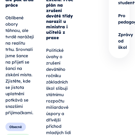
student
práce
plán na
zrušení
Pro
deváté třídy
Oblíbené
narazil u
pedago
obory
ministra i
táhnou, ale
učitelů z
Zprávy
tvrdě narážejí
praxe
od
na realitu
škol
trhu. Srovnali
Politické
jsme šance
úvahy o
na přijetí se
zrušení
šancí na
devátého
získání místa.
ročníku
Zjistěte, kde
základních
se jistota
škol slibují
uplatnění
státnímu
potkává se
rozpočtu
snazšími
miliardové
přijímačkami.
úspory a
dřívější
příchod
Obecné
mladých lidí