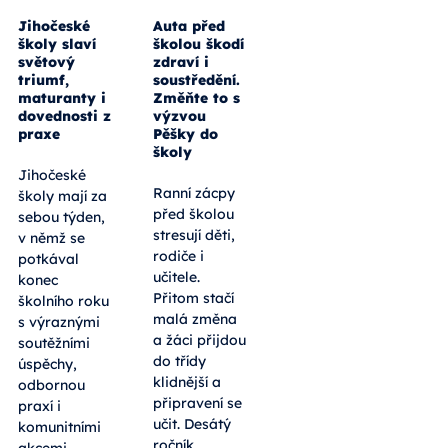
Jihočeské
Auta před
školy slaví
školou škodí
světový
zdraví i
triumf,
soustředění.
maturanty i
Změňte to s
dovednosti z
výzvou
praxe
Pěšky do
školy
Jihočeské
Ranní zácpy
školy mají za
před školou
sebou týden,
stresují děti,
v němž se
rodiče i
potkával
učitele.
konec
Přitom stačí
školního roku
malá změna
s výraznými
a žáci přijdou
soutěžními
do třídy
úspěchy,
klidnější a
odbornou
připravení se
praxí i
učit. Desátý
komunitními
ročník