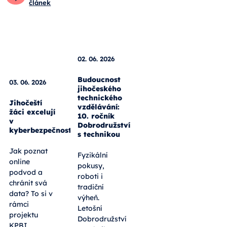
článek
03. 06. 2026
Jihočeští
žáci excelují
02. 06. 2026
v
kyberbezpečnosti
Budoucnost
jihočeského
Jak poznat
technického
online
vzdělávání:
10. ročník
podvod a
Dobrodružství
chránit svá
s technikou
data? To si v
rámci
Fyzikální
projektu
pokusy,
KPBI