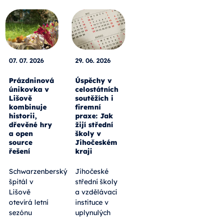
07. 07. 2026
29. 06. 2026
Prázdninová
Úspěchy v
únikovka v
celostátních
Lišově
soutěžích i
kombinuje
firemní
historii,
praxe: Jak
dřevěné hry
žijí střední
a open
školy v
source
Jihočeském
řešení
kraji
Schwarzenberský
Jihočeské
špitál v
střední školy
Lišově
a vzdělávací
otevírá letní
instituce v
sezónu
uplynulých