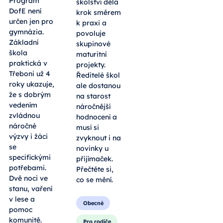
Program
školství dělá
DofE není
krok směrem
určen jen pro
k praxi a
gymnázia.
povoluje
Základní
skupinové
škola
maturitní
praktická v
projekty.
Třeboni už 4
Ředitelé škol
roky ukazuje,
ale dostanou
že s dobrým
na starost
vedením
náročnější
zvládnou
hodnocení a
náročné
musí si
výzvy i žáci
zvyknout i na
se
novinky u
specifickými
přijímaček.
potřebami.
Přečtěte si,
Dvě noci ve
co se mění.
stanu, vaření
v lese a
Obecné
pomoc
komunitě.
Pro rodiče