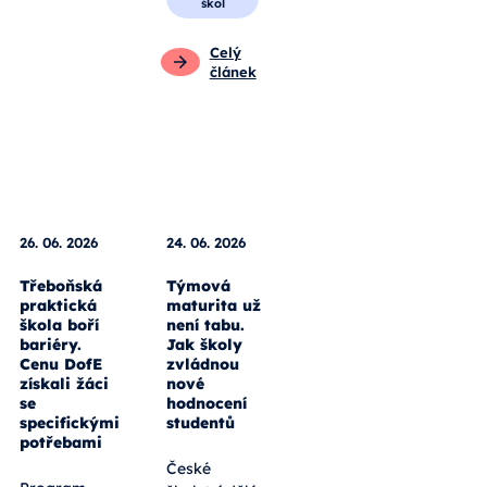
škol
Celý
článek
26. 06. 2026
24. 06. 2026
Třeboňská
Týmová
praktická
maturita už
škola boří
není tabu.
bariéry.
Jak školy
Cenu DofE
zvládnou
získali žáci
nové
se
hodnocení
specifickými
studentů
potřebami
České