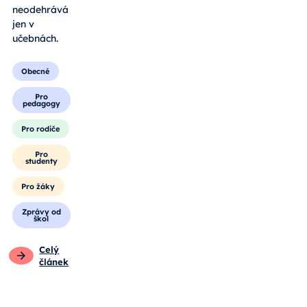
neodehrává
jen v
učebnách.
Obecné
Pro
pedagogy
Pro rodiče
Pro
studenty
Pro žáky
Zprávy od
škol
Celý
článek