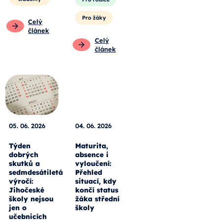
Pro žáky
Celý
článek
Celý
článek
05. 06. 2026
04. 06. 2026
Týden
Maturita,
dobrých
absence i
skutků a
vyloučení:
sedmdesátiletá
Přehled
výročí:
situací, kdy
Jihočeské
končí status
školy nejsou
žáka střední
jen o
školy
učebnicích