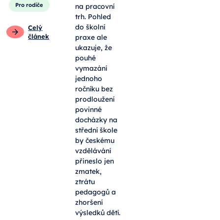
Pro rodiče
na pracovní
trh. Pohled
do školní
Celý
článek
praxe ale
ukazuje, že
pouhé
vymazání
jednoho
ročníku bez
prodloužení
povinné
docházky na
střední škole
by českému
vzdělávání
přineslo jen
zmatek,
ztrátu
pedagogů a
zhoršení
výsledků dětí.