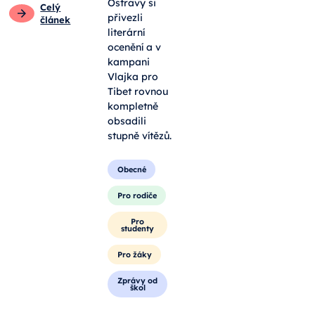
umí nad
Pro
světem
pedagogy
uvažovat
překvapivě
Pro rodiče
do hloubky. Z
Ostravy si
Celý
přivezli
článek
literární
ocenění a v
kampani
Vlajka pro
Tibet rovnou
kompletně
obsadili
stupně vítězů.
Obecné
Pro rodiče
Pro
studenty