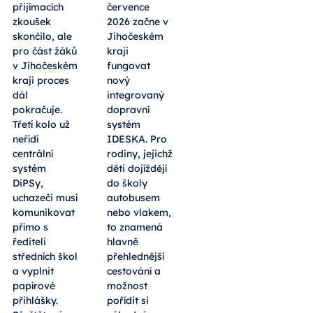
přijímacích
července
zkoušek
2026 začne v
skončilo, ale
Jihočeském
pro část žáků
kraji
v Jihočeském
fungovat
kraji proces
nový
dál
integrovaný
pokračuje.
dopravní
Třetí kolo už
systém
neřídí
IDESKA. Pro
centrální
rodiny, jejichž
systém
děti dojíždějí
DiPSy,
do školy
uchazeči musí
autobusem
komunikovat
nebo vlakem,
přímo s
to znamená
řediteli
hlavně
středních škol
přehlednější
a vyplnit
cestování a
papírové
možnost
přihlášky.
pořídit si