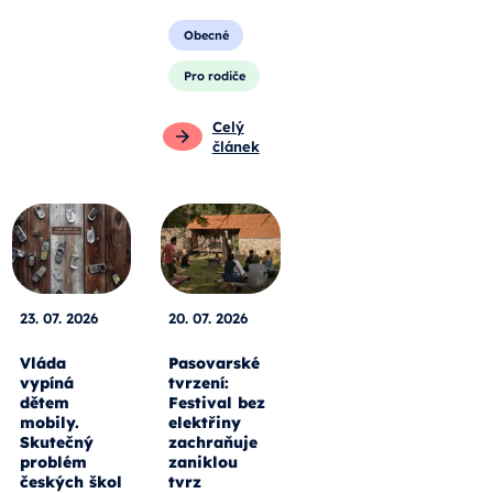
Obecné
Pro rodiče
Celý
článek
23. 07. 2026
20. 07. 2026
Vláda
Pasovarské
vypíná
tvrzení:
dětem
Festival bez
mobily.
elektřiny
Skutečný
zachraňuje
problém
zaniklou
českých škol
tvrz