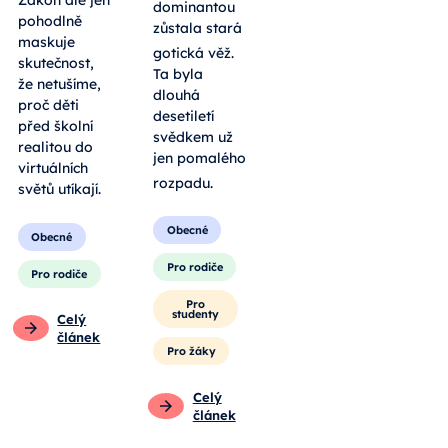
Zákon ale jen
dominantou
pohodlně
zůstala stará
maskuje
gotická věž
.
skutečnost,
Ta byla
že netušíme,
dlouhá
proč děti
desetiletí
před školní
svědkem už
realitou do
jen pomalého
virtuálních
rozpadu
.
světů utíkají.
Obecné
Obecné
Pro rodiče
Pro rodiče
Pro
studenty
Celý
článek
Pro žáky
Celý
článek