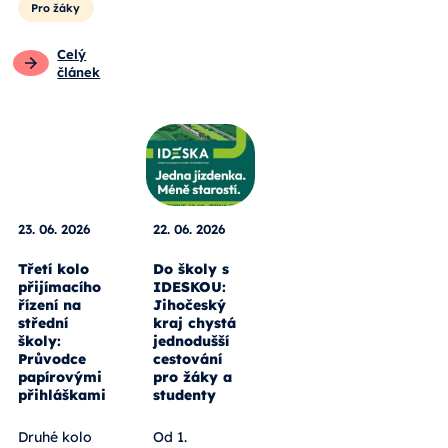
Pro žáky
Celý
článek
23. 06. 2026
22. 06. 2026
Třetí kolo
Do školy s
přijímacího
IDESKOU:
řízení na
Jihočeský
střední
kraj chystá
školy:
jednodušší
Průvodce
cestování
papírovými
pro žáky a
přihláškami
studenty
Druhé kolo
Od 1.