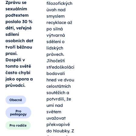
dospívajících
Hradec,
se z velké
Klášterská
části
77/II
přesunul na
internet.
Od
Zprávu se
filozofických
sexuálním
úvah nad
podtextem
smyslem
poslalo 30 %
recyklace až
dětí, veřejné
po silná
sdílení
výtvarná
osobních dat
sdělení o
tvoří běžnou
lidských
praxi.
právech.
Dospělí v
Jihočeští
tomto světě
středoškoláci
často chybí
bodovali
jako opora a
hned ve dvou
průvodci.
celostátních
soutěžích a
potvrdili, že
Obecné