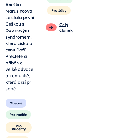
Anežka
Marušincová
Pro žáky
se stala první
Češkou s
Celý
Downovým
článek
syndromem,
která získala
cenu DofE.
Přečtěte si
příběh o
velké odvaze
a komunitě,
která drží při
sobě.
Obecné
Pro rodiče
Pro
studenty