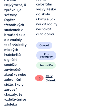
akcemi.
celostátní
Nejvýraznější
výzvy Pěšky
zprávou je
do školy
světový
ukazuje, jak
úspěch
naučit rodiny
třeboňských
nechávat
studentek v
auta doma.
broušení skla,
ale zaujaly
také výsledky
Obecné
mladých
Pro
hudebníků,
pedagogy
digitální
soutěže,
Pro rodiče
závěrečné
zkoušky nebo
Celý
zahraniční
článek
stáže. Školy
zároveň
ukázaly, že
vzdělávání se
zdaleka