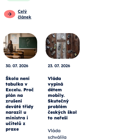
Celý
článek
30. 07. 2026
23. 07. 2026
Škola není
Vláda
tabulka v
vypíná
Excelu. Proč
dětem
plán na
mobily.
zrušení
Skutečný
deváté třídy
problém
narazil u
českých škol
ministra i
to neřeší
učitelů z
praxe
Vláda
schválila