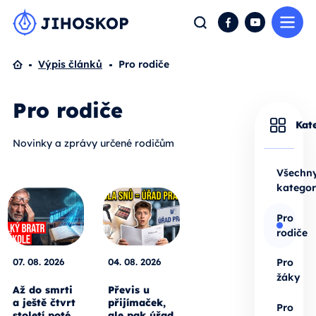
Me
Hledat
Facebook
YouTube
Domů
Výpis článků
Pro rodiče
Pro rodiče
Kat
Novinky a zprávy určené rodičům
Všechn
kategor
Pro
rodiče
07. 08. 2026
04. 08. 2026
Pro
žáky
Až do smrti
Převis u
a ještě čtvrt
přijímaček,
Pro
století poté.
ale pak úřad