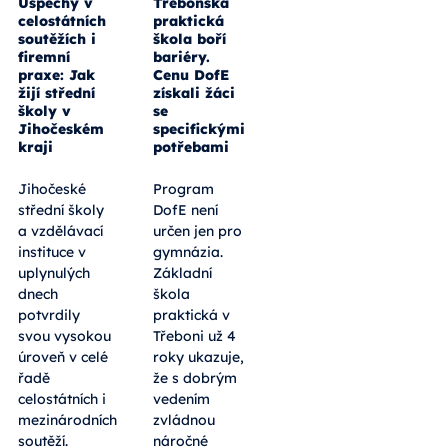
Úspěchy v
Třeboňská
celostátních
praktická
soutěžích i
škola boří
firemní
bariéry.
praxe: Jak
Cenu DofE
žijí střední
získali žáci
školy v
se
Jihočeském
specifickými
kraji
potřebami
Jihočeské
Program
střední školy
DofE není
a vzdělávací
určen jen pro
instituce v
gymnázia.
uplynulých
Základní
dnech
škola
potvrdily
praktická v
svou vysokou
Třeboni už 4
úroveň v celé
roky ukazuje,
řadě
že s dobrým
celostátních i
vedením
mezinárodních
zvládnou
soutěží.
náročné