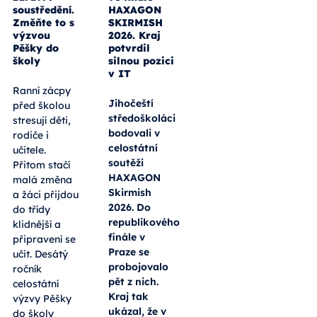
soustředění.
HAXAGON
Změňte to s
SKIRMISH
výzvou
2026. Kraj
Pěšky do
potvrdil
školy
silnou pozici
v IT
Ranní zácpy
Jihočeští
před školou
středoškoláci
stresují děti,
bodovali v
rodiče i
celostátní
učitele.
soutěži
Přitom stačí
HAXAGON
malá změna
Skirmish
a žáci přijdou
2026. Do
do třídy
republikového
klidnější a
finále v
připravení se
Praze se
učit. Desátý
probojovalo
ročník
pět z nich.
celostátní
Kraj tak
výzvy Pěšky
ukázal, že v
do školy