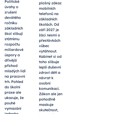
Politické
plošný zákaz
úvahy o
mobilních
zrušení
telefonů na
devátého
základních
ročníku
školách. Od
základních
září 2027 je
škol slibují
žáci nesmí o
státnímu
přestávkách
rozpočtu
vůbec
miliardové
vytáhnout.
úspory a
Kabinet si od
dřívější
toho slibuje
příchod
lepší duševní
mladých lidí
zdraví dětí a
na pracovní
návrat k
trh. Pohled
osobní
do školní
komunikaci.
praxe ale
Zákon ale jen
ukazuje, že
pohodlně
pouhé
maskuje
vymazání
skutečnost,
jednoho