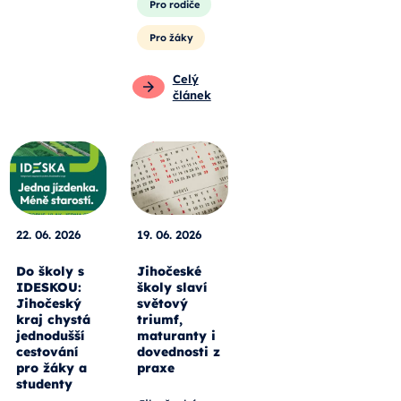
Pro rodiče
Pro žáky
Celý
článek
22. 06. 2026
19. 06. 2026
Do školy s
Jihočeské
IDESKOU:
školy slaví
Jihočeský
světový
kraj chystá
triumf,
jednodušší
maturanty i
cestování
dovednosti z
pro žáky a
praxe
studenty