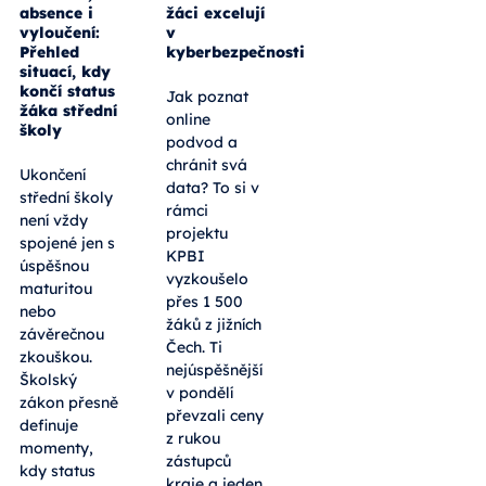
absence i
žáci excelují
vyloučení:
v
Přehled
kyberbezpečnosti
situací, kdy
končí status
Jak poznat
žáka střední
online
školy
podvod a
chránit svá
Ukončení
data? To si v
střední školy
rámci
není vždy
projektu
spojené jen s
KPBI
úspěšnou
vyzkoušelo
maturitou
přes 1 500
nebo
žáků z jižních
závěrečnou
Čech. Ti
zkouškou.
nejúspěšnější
Školský
v pondělí
zákon přesně
převzali ceny
definuje
z rukou
momenty,
zástupců
kdy status
kraje a jeden