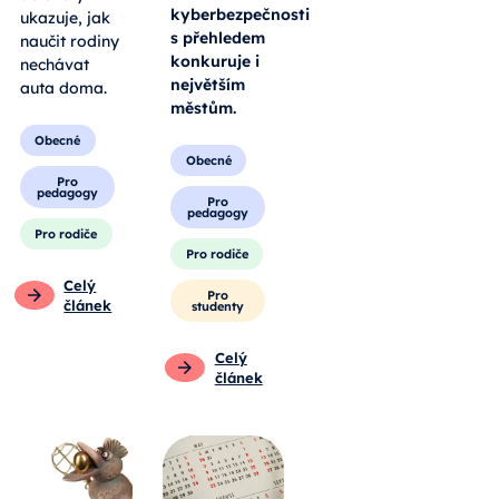
kyberbezpečnosti
ukazuje, jak
s přehledem
naučit rodiny
konkuruje i
nechávat
největším
auta doma.
městům.
Obecné
Obecné
Pro
pedagogy
Pro
pedagogy
Pro rodiče
Pro rodiče
Celý
Pro
článek
studenty
Celý
článek