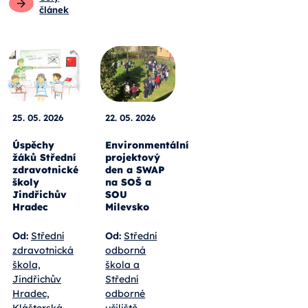
článek
25. 05. 2026
22. 05. 2026
Úspěchy
Environmentální
žáků Střední
projektový
zdravotnické
den a SWAP
školy
na SOŠ a
Jindřichův
SOU
Hradec
Milevsko
Od:
Střední
Od:
Střední
zdravotnická
odborná
škola,
škola a
Jindřichův
Střední
Hradec,
odborné
Klášterská
učiliště,