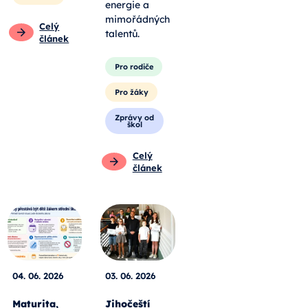
energie a
mimořádných
Celý
talentů.
článek
Pro rodiče
Pro žáky
Zprávy od
škol
Celý
článek
04. 06. 2026
03. 06. 2026
Maturita,
Jihočeští