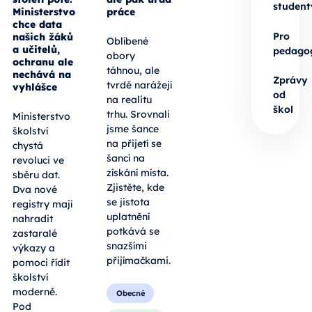
student
Ministerstvo
práce
chce data
Pro
našich žáků
Oblíbené
a učitelů,
pedago
obory
ochranu ale
táhnou, ale
nechává na
Zprávy
tvrdě narážejí
vyhlášce
od
na realitu
škol
trhu. Srovnali
Ministerstvo
jsme šance
školství
na přijetí se
chystá
šancí na
revoluci ve
získání místa.
sběru dat.
Zjistěte, kde
Dva nové
se jistota
registry mají
uplatnění
nahradit
potkává se
zastaralé
snazšími
výkazy a
přijímačkami.
pomoci řídit
školství
moderně.
Obecné
Pod