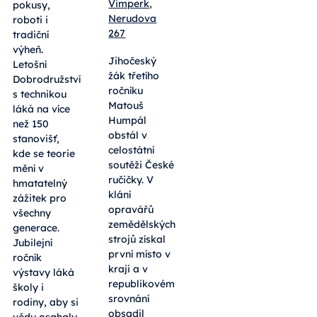
Vimperk,
pokusy,
Nerudova
roboti i
267
tradiční
výheň.
Jihočeský
Letošní
žák třetího
Dobrodružství
ročníku
s technikou
Matouš
láká na více
Humpál
než 150
obstál v
stanovišť,
celostátní
kde se teorie
soutěži České
mění v
ručičky. V
hmatatelný
klání
zážitek pro
opravářů
všechny
zemědělských
generace.
strojů získal
Jubilejní
první místo v
ročník
kraji a v
výstavy láká
republikovém
školy i
srovnání
rodiny, aby si
obsadil
vědu osahaly