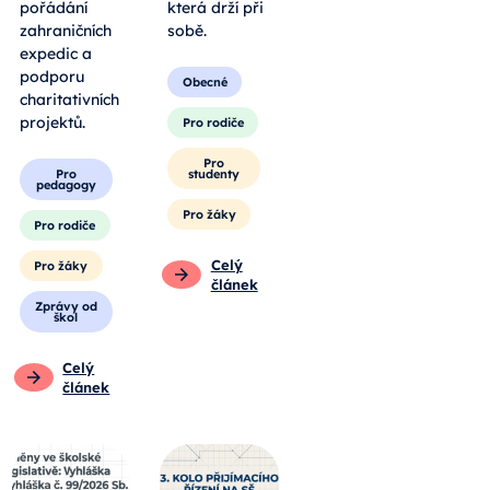
pořádání
která drží při
zahraničních
sobě.
expedic a
podporu
Obecné
charitativních
projektů.
Pro rodiče
Pro
Pro
studenty
pedagogy
Pro žáky
Pro rodiče
Celý
Pro žáky
článek
Zprávy od
škol
Celý
článek