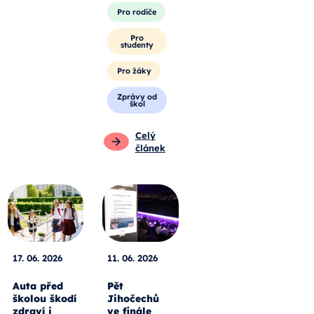
Pro rodiče
Pro
studenty
Pro žáky
Zprávy od
škol
Celý
článek
17. 06. 2026
11. 06. 2026
Auta před
Pět
školou škodí
Jihočechů
zdraví i
ve finále