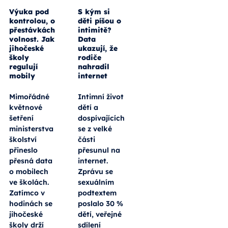
Výuka pod
S kým si
kontrolou, o
děti píšou o
přestávkách
intimitě?
volnost. Jak
Data
jihočeské
ukazují, že
školy
rodiče
regulují
nahradil
mobily
internet
Mimořádné
Intimní život
květnové
dětí a
šetření
dospívajících
ministerstva
se z velké
školství
části
přineslo
přesunul na
přesná data
internet.
o mobilech
Zprávu se
ve školách.
sexuálním
Zatímco v
podtextem
hodinách se
poslalo 30 %
jihočeské
dětí, veřejné
školy drží
sdílení