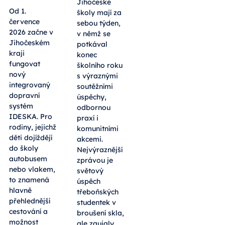
Jihočeské
Od 1.
školy mají za
července
sebou týden,
2026 začne v
v němž se
Jihočeském
potkával
kraji
konec
fungovat
školního roku
nový
s výraznými
integrovaný
soutěžními
dopravní
úspěchy,
systém
odbornou
IDESKA. Pro
praxí i
rodiny, jejichž
komunitními
děti dojíždějí
akcemi.
do školy
Nejvýraznější
autobusem
zprávou je
nebo vlakem,
světový
to znamená
úspěch
hlavně
třeboňských
přehlednější
studentek v
cestování a
broušení skla,
možnost
ale zaujaly