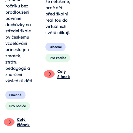
že netušíme,
ročníku bez
proč děti
prodloužení
před školní
povinné
realitou do
docházky na
virtuálních
střední škole
světů utíkají.
by českému
vzdělávání
Obecné
přineslo jen
zmatek,
Pro rodiče
ztrátu
pedagogů a
Celý
zhoršení
článek
výsledků dětí.
Obecné
Pro rodiče
Celý
článek