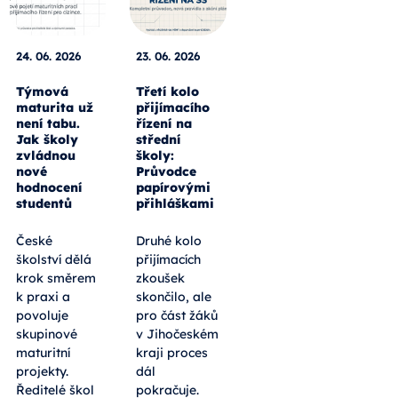
24. 06. 2026
23. 06. 2026
Týmová
Třetí kolo
maturita už
přijímacího
není tabu.
řízení na
Jak školy
střední
zvládnou
školy:
nové
Průvodce
hodnocení
papírovými
studentů
přihláškami
České
Druhé kolo
školství dělá
přijímacích
krok směrem
zkoušek
k praxi a
skončilo, ale
povoluje
pro část žáků
skupinové
v Jihočeském
maturitní
kraji proces
projekty.
dál
Ředitelé škol
pokračuje.