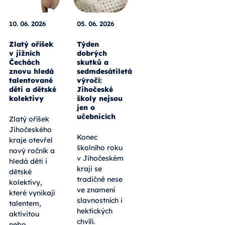
10. 06. 2026
05. 06. 2026
Zlatý oříšek
Týden
v jižních
dobrých
Čechách
skutků a
znovu hledá
sedmdesátiletá
talentované
výročí:
děti a dětské
Jihočeské
kolektivy
školy nejsou
jen o
učebnicích
Zlatý oříšek
Jihočeského
Konec
kraje otevřel
školního roku
nový ročník a
v Jihočeském
hledá děti i
kraji se
dětské
tradičně nese
kolektivy,
ve znamení
které vynikají
slavnostních i
talentem,
hektických
aktivitou
chvílí.
nebo