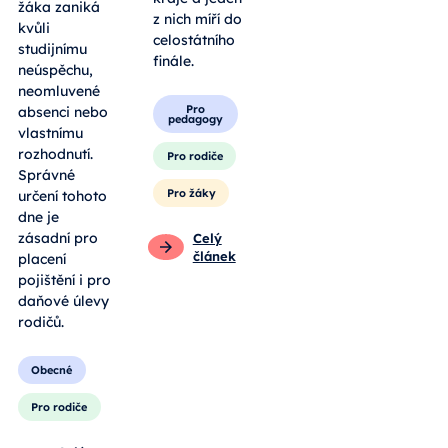
žáka zaniká
z nich míří do
kvůli
celostátního
studijnímu
finále.
neúspěchu,
neomluvené
Pro
absenci nebo
pedagogy
vlastnímu
rozhodnutí.
Pro rodiče
Správné
Pro žáky
určení tohoto
dne je
zásadní pro
Celý
článek
placení
pojištění i pro
daňové úlevy
rodičů.
Obecné
Pro rodiče