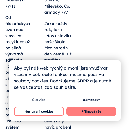
77/II
Milevsko, Čs.
armády 777
Od
filozofických
Jako každý
úvah nad
rok, tak i
smyslem
letos oslavila
recyklace až
naše škola
po silná
Mezinárodní
výtvarná
den Země. Již
sdělení o
tradičně
lidských
vyrazili naši
Aby byl náš web rychlý a mohli jste využívat
právech.
žáci prvních
všechny pokročilé funkce, musíme používat
Jihočeští
ročníků dne
soubory cookies. Dodržujeme GDPR a je nutné
středoškoláci
13. 4. 2026 do
se Vás zeptat, zda souhlasíte.
bodovali
přírody, kde
hned ve dvou
sbírali
Číst více
Odmítnout
celostátních
odpadky. V
soutěžích a
letošním roce
Nastavení cookies
Přijmout vše
potvrdili, že
ale v rámci
umí nad
celé školy
světem
navíc proběhl