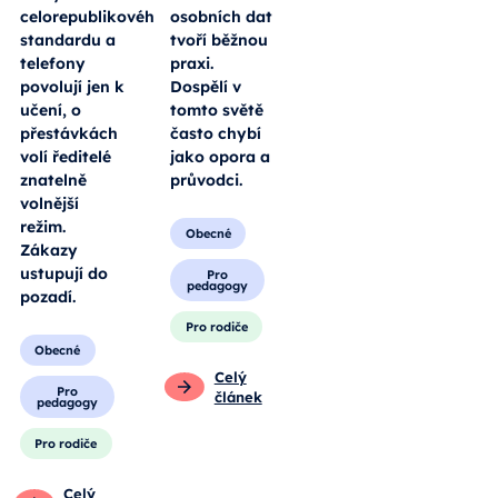
celorepublikového
osobních dat
standardu a
tvoří běžnou
telefony
praxi.
povolují jen k
Dospělí v
učení, o
tomto světě
přestávkách
často chybí
volí ředitelé
jako opora a
znatelně
průvodci.
volnější
režim.
Obecné
Zákazy
ustupují do
Pro
pedagogy
pozadí.
Pro rodiče
Obecné
Celý
Pro
článek
pedagogy
Pro rodiče
Celý