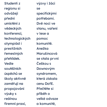
Studenti z
výzvy i žáci
regionu si
se
odvážejí
specifickými
přední
potřebami.
umístění z
Dvě noci ve
vědeckých
stanu, vaření
konferencí,
v lese a
technologických
pomoc
olympiád i
komunitě.
prestižních
Anežka
řemeslných
Marušincová
přehlídek.
se stala první
Vedle
Češkou s
soutěžních
Downovým
úspěchů se
syndromem,
školy aktivně
která získala
zaměřují na
cenu DofE.
propojování
Přečtěte si
výuky s
příběh o
reálnou
velké odvaze
firemní praxí,
a komunitě,