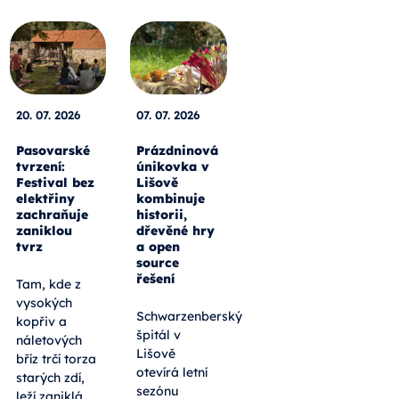
20. 07. 2026
07. 07. 2026
Pasovarské
Prázdninová
tvrzení:
únikovka v
Festival bez
Lišově
elektřiny
kombinuje
zachraňuje
historii,
zaniklou
dřevěné hry
tvrz
a open
source
řešení
Tam, kde z
vysokých
Schwarzenberský
kopřiv a
špitál v
náletových
Lišově
bříz trčí torza
otevírá letní
starých zdí,
sezónu
leží zaniklá