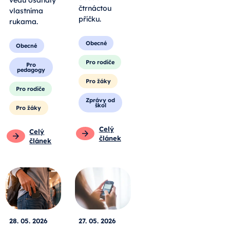
čtrnáctou
vlastníma
příčku.
rukama.
Obecné
Obecné
Pro rodiče
Pro
pedagogy
Pro žáky
Pro rodiče
Zprávy od
škol
Pro žáky
Celý
Celý
článek
článek
28. 05. 2026
27. 05. 2026