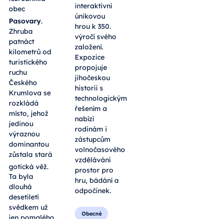
interaktivní
obec
únikovou
Pasovary
.
hrou k 350.
Zhruba
výročí svého
patnáct
založení.
kilometrů od
Expozice
turistického
propojuje
ruchu
jihočeskou
Českého
historii s
Krumlova se
technologickým
rozkládá
řešením a
místo, jehož
nabízí
jedinou
rodinám i
výraznou
zástupcům
dominantou
volnočasového
zůstala stará
vzdělávání
gotická věž
.
prostor pro
Ta byla
hru, bádání a
dlouhá
odpočinek.
desetiletí
svědkem už
Obecné
jen pomalého