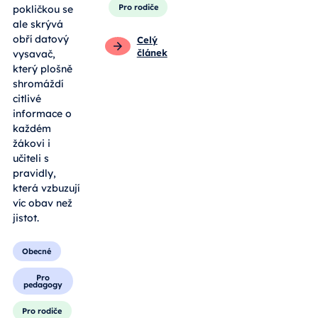
Pro rodiče
pokličkou se
ale skrývá
obří datový
Celý
článek
vysavač,
který plošně
shromáždí
citlivé
informace o
každém
žákovi i
učiteli s
pravidly,
která vzbuzují
víc obav než
jistot.
Obecné
Pro
pedagogy
Pro rodiče