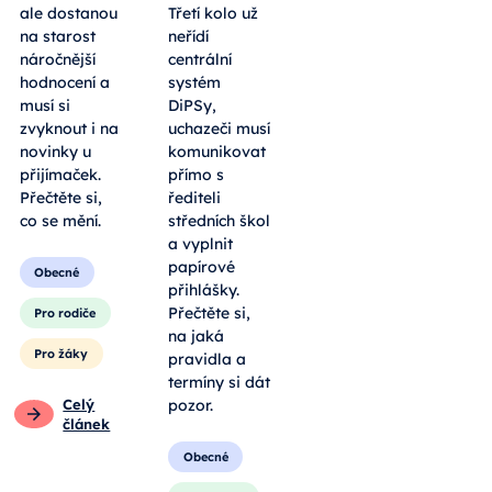
ale dostanou
Třetí kolo už
na starost
neřídí
náročnější
centrální
hodnocení a
systém
musí si
DiPSy,
zvyknout i na
uchazeči musí
novinky u
komunikovat
přijímaček.
přímo s
Přečtěte si,
řediteli
co se mění.
středních škol
a vyplnit
papírové
Obecné
přihlášky.
Přečtěte si,
Pro rodiče
na jaká
Pro žáky
pravidla a
termíny si dát
Celý
pozor.
článek
Obecné