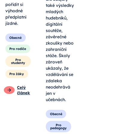
pořídit si
také výsledky
výhodné
mladých
předplatní
hudebníků,
jízdné.
digitální
soutěže,
závěrečné
Obecné
zkoušky nebo
Pro rodiče
zahraniční
stáže. Školy
Pro
zároveň
studenty
ukázaly, že
Pro žáky
vzdělávání se
zdaleka
neodehrává
Celý
článek
jen v
učebnách.
Obecné
Pro
pedagogy