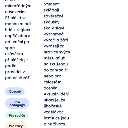
Studenti
mimořádným
skládají
nasazením.
závěrečné
Přihlásit se
zkoušky,
mohou mladí
školy slaví
lidé z regionu
významná
napříč obory
výročí a žáci
od umění po
vyrážejí za
sport,
hranice svých
uzávěrka
měst, ať už
přihlášek je
na zkušenou
podle
do zahraničí,
pravidel v
nebo pro
polovině září.
celostátní
ocenění.
Obecné
Aktuální dění
ukazuje, že
Pro
pedagogy
jihočeské
vzdělávací
Pro rodiče
instituce jsou
plné života,
Pro žáky