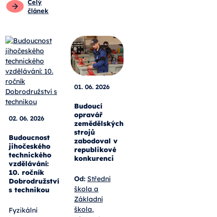
Celý
článek
01. 06. 2026
Budoucí
opravář
02. 06. 2026
zemědělských
strojů
Budoucnost
zabodoval v
jihočeského
republikové
technického
konkurenci
vzdělávání:
10. ročník
Od:
Střední
Dobrodružství
škola a
s technikou
Základní
škola,
Fyzikální