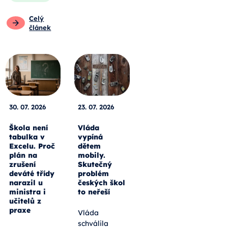
Celý
článek
30. 07. 2026
23. 07. 2026
Škola není
Vláda
tabulka v
vypíná
Excelu. Proč
dětem
plán na
mobily.
zrušení
Skutečný
deváté třídy
problém
narazil u
českých škol
ministra i
to neřeší
učitelů z
praxe
Vláda
schválila