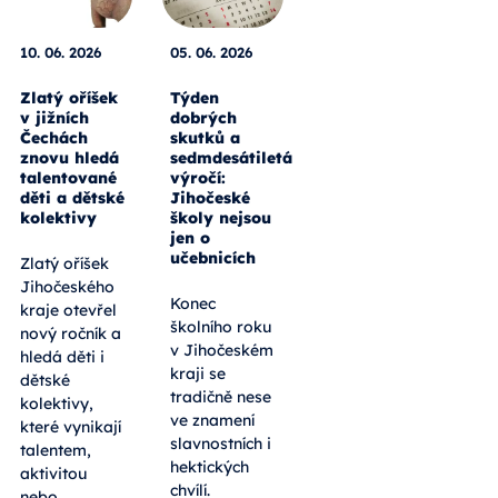
10. 06. 2026
05. 06. 2026
Zlatý oříšek
Týden
v jižních
dobrých
Čechách
skutků a
znovu hledá
sedmdesátiletá
talentované
výročí:
děti a dětské
Jihočeské
kolektivy
školy nejsou
jen o
učebnicích
Zlatý oříšek
Jihočeského
Konec
kraje otevřel
školního roku
nový ročník a
v Jihočeském
hledá děti i
kraji se
dětské
tradičně nese
kolektivy,
ve znamení
které vynikají
slavnostních i
talentem,
hektických
aktivitou
chvílí.
nebo