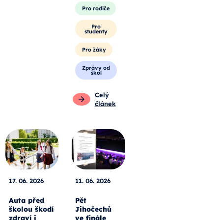
Pro rodiče
Pro
studenty
Pro žáky
Zprávy od
škol
Celý
článek
17. 06. 2026
11. 06. 2026
Auta před
Pět
školou škodí
Jihočechů
zdraví i
ve finále