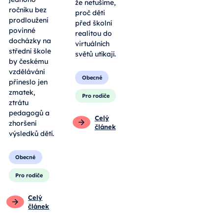
že netušíme,
ročníku bez
proč děti
prodloužení
před školní
povinné
realitou do
docházky na
virtuálních
střední škole
světů utíkají.
by českému
vzdělávání
Obecné
přineslo jen
zmatek,
Pro rodiče
ztrátu
pedagogů a
Celý
zhoršení
článek
výsledků dětí.
Obecné
Pro rodiče
Celý
článek