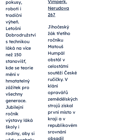
Vimperk,
pokusy,
Nerudova
roboti i
267
tradiční
výheň.
Jihočeský
Letošní
žák třetího
Dobrodružství
ročníku
s technikou
Matouš
láká na více
Humpál
než 150
obstál v
stanovišť,
celostátní
kde se teorie
soutěži České
mění v
ručičky. V
hmatatelný
klání
zážitek pro
opravářů
všechny
zemědělských
generace.
strojů získal
Jubilejní
první místo v
ročník
kraji a v
výstavy láká
republikovém
školy i
srovnání
rodiny, aby si
obsadil
vědu osahaly