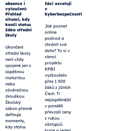
absence i
žáci excelují
vyloučení:
v
Přehled
kyberbezpečnosti
situací, kdy
končí status
Jak poznat
žáka střední
online
školy
podvod a
chránit svá
Ukončení
data? To si v
střední školy
rámci
není vždy
projektu
spojené jen s
KPBI
úspěšnou
vyzkoušelo
maturitou
přes 1 500
nebo
žáků z jižních
závěrečnou
Čech. Ti
zkouškou.
nejúspěšnější
Školský
v pondělí
zákon přesně
převzali ceny
definuje
z rukou
momenty,
zástupců
kdy status
kraje a jeden