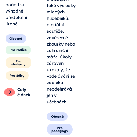
pořídit si
také výsledky
výhodné
mladých
předplatní
hudebníků,
jízdné.
digitální
soutěže,
závěrečné
Obecné
zkoušky nebo
Pro rodiče
zahraniční
stáže. Školy
Pro
zároveň
studenty
ukázaly, že
Pro žáky
vzdělávání se
zdaleka
neodehrává
Celý
článek
jen v
učebnách.
Obecné
Pro
pedagogy