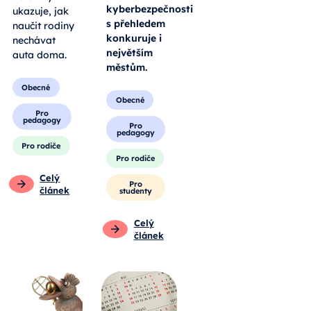
kyberbezpečnosti
ukazuje, jak
s přehledem
naučit rodiny
konkuruje i
nechávat
největším
auta doma.
městům.
Obecné
Obecné
Pro
pedagogy
Pro
pedagogy
Pro rodiče
Pro rodiče
Celý
Pro
článek
studenty
Celý
článek