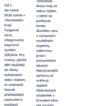
Jihočeské
Od 1.
školy mají za
července
sebou týden,
2026 začne v
v němž se
Jihočeském
potkával
kraji
konec
fungovat
školního roku
nový
s výraznými
integrovaný
soutěžními
dopravní
úspěchy,
systém
odbornou
IDESKA. Pro
praxí i
rodiny, jejichž
komunitními
děti dojíždějí
akcemi.
do školy
Nejvýraznější
autobusem
zprávou je
nebo vlakem,
světový
to znamená
úspěch
hlavně
třeboňských
přehlednější
studentek v
cestování a
broušení skla,
možnost
ale zaujaly