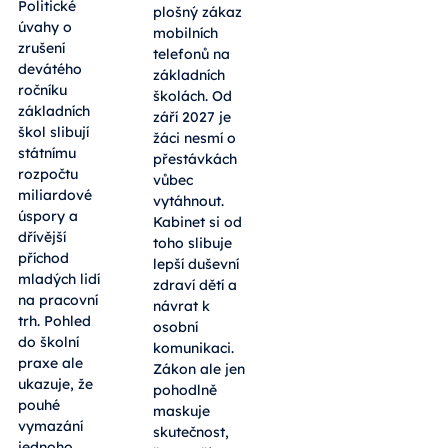
Politické
plošný zákaz
úvahy o
mobilních
zrušení
telefonů na
devátého
základních
ročníku
školách. Od
základních
září 2027 je
škol slibují
žáci nesmí o
státnímu
přestávkách
rozpočtu
vůbec
miliardové
vytáhnout.
úspory a
Kabinet si od
dřívější
toho slibuje
příchod
lepší duševní
mladých lidí
zdraví dětí a
na pracovní
návrat k
trh. Pohled
osobní
do školní
komunikaci.
praxe ale
Zákon ale jen
ukazuje, že
pohodlně
pouhé
maskuje
vymazání
skutečnost,
jednoho