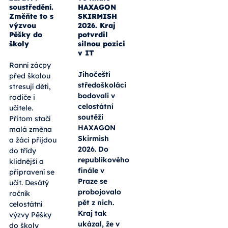
soustředění.
HAXAGON
Změňte to s
SKIRMISH
výzvou
2026. Kraj
Pěšky do
potvrdil
školy
silnou pozici
v IT
Ranní zácpy
Jihočeští
před školou
středoškoláci
stresují děti,
bodovali v
rodiče i
celostátní
učitele.
soutěži
Přitom stačí
HAXAGON
malá změna
Skirmish
a žáci přijdou
2026. Do
do třídy
republikového
klidnější a
finále v
připravení se
Praze se
učit. Desátý
probojovalo
ročník
pět z nich.
celostátní
Kraj tak
výzvy Pěšky
ukázal, že v
do školy