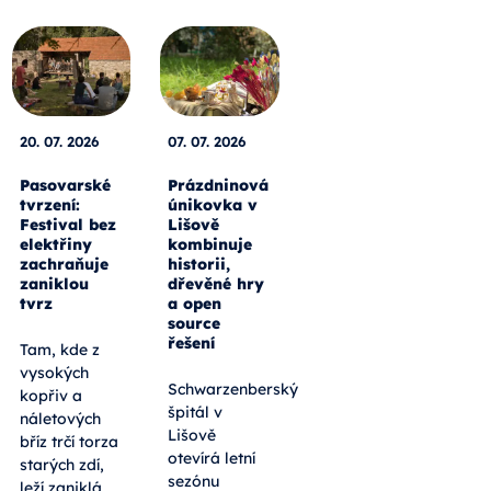
20. 07. 2026
07. 07. 2026
Pasovarské
Prázdninová
tvrzení:
únikovka v
Festival bez
Lišově
elektřiny
kombinuje
zachraňuje
historii,
zaniklou
dřevěné hry
tvrz
a open
source
řešení
Tam, kde z
vysokých
Schwarzenberský
kopřiv a
špitál v
náletových
Lišově
bříz trčí torza
otevírá letní
starých zdí,
sezónu
leží zaniklá