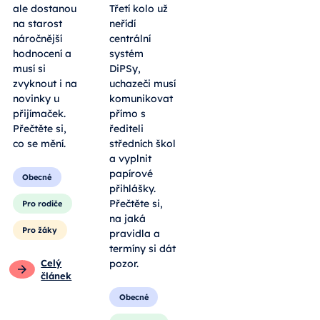
ale dostanou
Třetí kolo už
na starost
neřídí
náročnější
centrální
hodnocení a
systém
musí si
DiPSy,
zvyknout i na
uchazeči musí
novinky u
komunikovat
přijímaček.
přímo s
Přečtěte si,
řediteli
co se mění.
středních škol
a vyplnit
papírové
Obecné
přihlášky.
Přečtěte si,
Pro rodiče
na jaká
Pro žáky
pravidla a
termíny si dát
Celý
pozor.
článek
Obecné