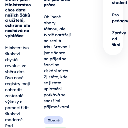
student
Ministerstvo
práce
chce data
Pro
našich žáků
Oblíbené
a učitelů,
pedago
obory
ochranu ale
táhnou, ale
nechává na
Zprávy
tvrdě narážejí
vyhlášce
od
na realitu
škol
trhu. Srovnali
Ministerstvo
jsme šance
školství
na přijetí se
chystá
šancí na
revoluci ve
získání místa.
sběru dat.
Zjistěte, kde
Dva nové
se jistota
registry mají
uplatnění
nahradit
potkává se
zastaralé
snazšími
výkazy a
přijímačkami.
pomoci řídit
školství
moderně.
Obecné
Pod