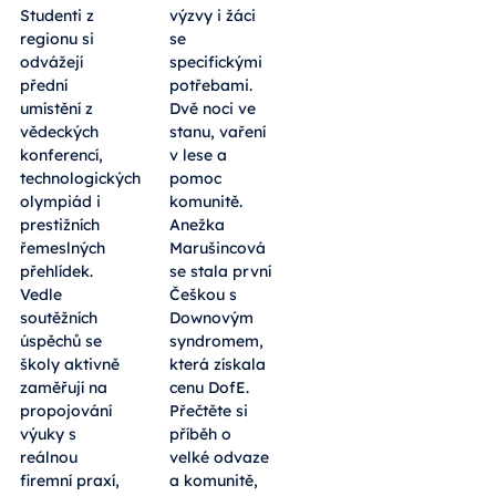
Studenti z
výzvy i žáci
regionu si
se
odvážejí
specifickými
přední
potřebami.
umístění z
Dvě noci ve
vědeckých
stanu, vaření
konferencí,
v lese a
technologických
pomoc
olympiád i
komunitě.
prestižních
Anežka
řemeslných
Marušincová
přehlídek.
se stala první
Vedle
Češkou s
soutěžních
Downovým
úspěchů se
syndromem,
školy aktivně
která získala
zaměřují na
cenu DofE.
propojování
Přečtěte si
výuky s
příběh o
reálnou
velké odvaze
firemní praxí,
a komunitě,