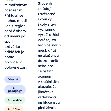
Studenti
mimořádným
skládají
nasazením.
závěrečné
Přihlásit se
zkoušky,
mohou mladí
školy slaví
lidé z regionu
významná
napříč obory
výročí a žáci
od umění po
vyrážejí za
sport,
hranice svých
uzávěrka
měst, ať už
přihlášek je
na zkušenou
podle
do zahraničí,
pravidel v
nebo pro
polovině září.
celostátní
ocenění.
Obecné
Aktuální dění
ukazuje, že
Pro
pedagogy
jihočeské
vzdělávací
Pro rodiče
instituce jsou
plné života,
Pro žáky