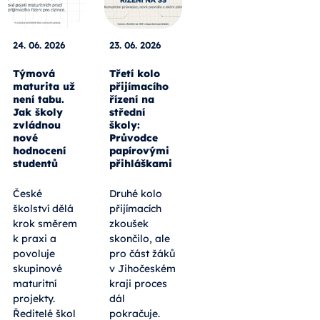
24. 06. 2026
23. 06. 2026
Týmová
Třetí kolo
maturita už
přijímacího
není tabu.
řízení na
Jak školy
střední
zvládnou
školy:
nové
Průvodce
hodnocení
papírovými
studentů
přihláškami
České
Druhé kolo
školství dělá
přijímacích
krok směrem
zkoušek
k praxi a
skončilo, ale
povoluje
pro část žáků
skupinové
v Jihočeském
maturitní
kraji proces
projekty.
dál
Ředitelé škol
pokračuje.