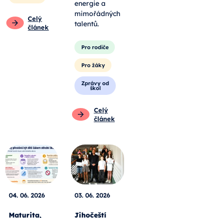
energie a
mimořádných
Celý
talentů.
článek
Pro rodiče
Pro žáky
Zprávy od
škol
Celý
článek
04. 06. 2026
03. 06. 2026
Maturita,
Jihočeští