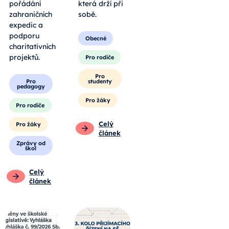
pořádání
která drží při
zahraničních
sobě.
expedic a
podporu
Obecné
charitativních
projektů.
Pro rodiče
Pro
Pro
studenty
pedagogy
Pro žáky
Pro rodiče
Celý
Pro žáky
článek
Zprávy od
škol
Celý
článek