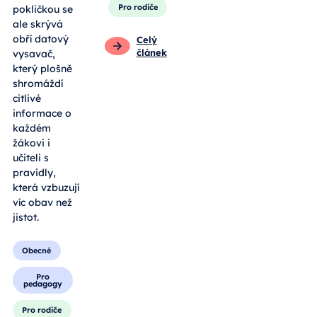
Pro rodiče
pokličkou se
ale skrývá
obří datový
Celý
článek
vysavač,
který plošně
shromáždí
citlivé
informace o
každém
žákovi i
učiteli s
pravidly,
která vzbuzují
víc obav než
jistot.
Obecné
Pro
pedagogy
Pro rodiče