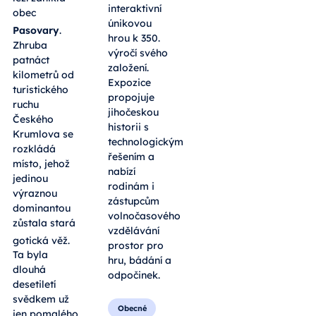
interaktivní
obec
únikovou
Pasovary
.
hrou k 350.
Zhruba
výročí svého
patnáct
založení.
kilometrů od
Expozice
turistického
propojuje
ruchu
jihočeskou
Českého
historii s
Krumlova se
technologickým
rozkládá
řešením a
místo, jehož
nabízí
jedinou
rodinám i
výraznou
zástupcům
dominantou
volnočasového
zůstala stará
vzdělávání
gotická věž
.
prostor pro
Ta byla
hru, bádání a
dlouhá
odpočinek.
desetiletí
svědkem už
Obecné
jen pomalého