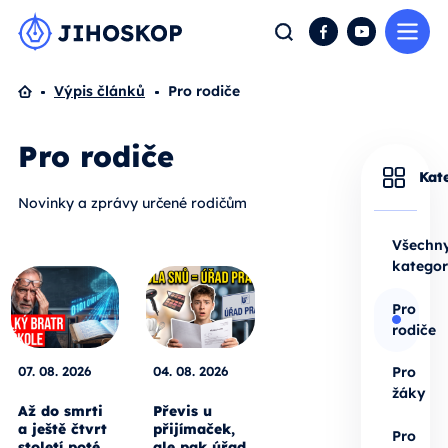
Me
Hledat
Facebook
YouTube
Domů
Výpis článků
Pro rodiče
Pro rodiče
Kat
Novinky a zprávy určené rodičům
Všechn
kategor
Pro
rodiče
07. 08. 2026
04. 08. 2026
Pro
žáky
Až do smrti
Převis u
a ještě čtvrt
přijímaček,
Pro
století poté.
ale pak úřad