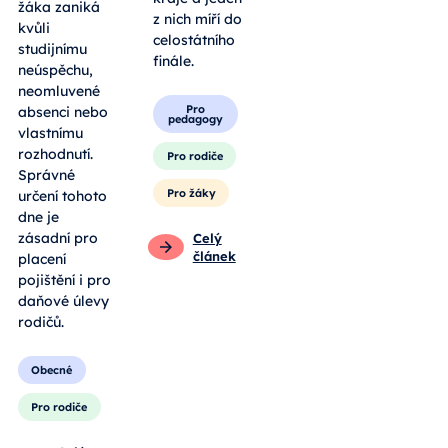
žáka zaniká
z nich míří do
kvůli
celostátního
studijnímu
finále.
neúspěchu,
neomluvené
Pro
absenci nebo
pedagogy
vlastnímu
rozhodnutí.
Pro rodiče
Správné
Pro žáky
určení tohoto
dne je
zásadní pro
Celý
článek
placení
pojištění i pro
daňové úlevy
rodičů.
Obecné
Pro rodiče