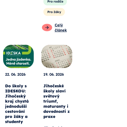
Pro rodiče
Pro žáky
Celý
článek
22. 06. 2026
19. 06. 2026
Do školy s
Jihočeské
IDESKOU:
školy slaví
Jihočeský
světový
kraj chystá
triumf,
jednodušší
maturanty i
cestování
dovednosti z
pro žáky a
praxe
studenty