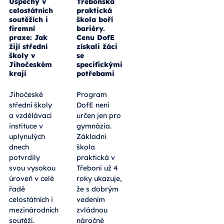
Úspěchy v
Třeboňská
celostátních
praktická
soutěžích i
škola boří
firemní
bariéry.
praxe: Jak
Cenu DofE
žijí střední
získali žáci
školy v
se
Jihočeském
specifickými
kraji
potřebami
Jihočeské
Program
střední školy
DofE není
a vzdělávací
určen jen pro
instituce v
gymnázia.
uplynulých
Základní
dnech
škola
potvrdily
praktická v
svou vysokou
Třeboni už 4
úroveň v celé
roky ukazuje,
řadě
že s dobrým
celostátních i
vedením
mezinárodních
zvládnou
soutěží.
náročné