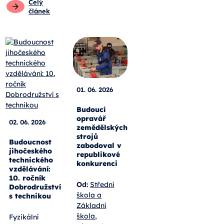
Celý
článek
01. 06. 2026
Budoucí
opravář
02. 06. 2026
zemědělských
strojů
Budoucnost
zabodoval v
jihočeského
republikové
technického
konkurenci
vzdělávání:
10. ročník
Od:
Střední
Dobrodružství
škola a
s technikou
Základní
škola,
Fyzikální