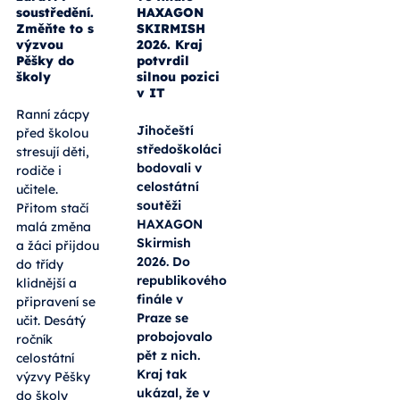
soustředění.
HAXAGON
Změňte to s
SKIRMISH
výzvou
2026. Kraj
Pěšky do
potvrdil
školy
silnou pozici
v IT
Ranní zácpy
Jihočeští
před školou
středoškoláci
stresují děti,
bodovali v
rodiče i
celostátní
učitele.
soutěži
Přitom stačí
HAXAGON
malá změna
Skirmish
a žáci přijdou
2026. Do
do třídy
republikového
klidnější a
finále v
připravení se
Praze se
učit. Desátý
probojovalo
ročník
pět z nich.
celostátní
Kraj tak
výzvy Pěšky
ukázal, že v
do školy