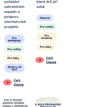
pořádání
která drží při
zahraničních
sobě.
expedic a
podporu
Obecné
charitativních
projektů.
Pro rodiče
Pro
Pro
studenty
pedagogy
Pro žáky
Pro rodiče
Celý
Pro žáky
článek
Zprávy od
škol
Celý
článek