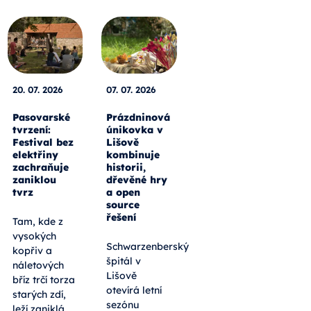
20. 07. 2026
07. 07. 2026
Pasovarské
Prázdninová
tvrzení:
únikovka v
Festival bez
Lišově
elektřiny
kombinuje
zachraňuje
historii,
zaniklou
dřevěné hry
tvrz
a open
source
řešení
Tam, kde z
vysokých
Schwarzenberský
kopřiv a
špitál v
náletových
Lišově
bříz trčí torza
otevírá letní
starých zdí,
sezónu
leží zaniklá