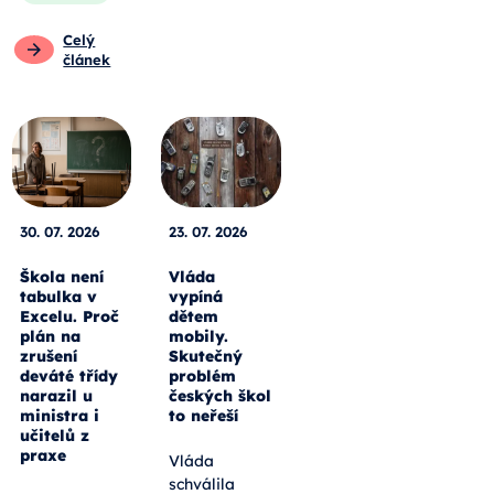
Celý
článek
30. 07. 2026
23. 07. 2026
Škola není
Vláda
tabulka v
vypíná
Excelu. Proč
dětem
plán na
mobily.
zrušení
Skutečný
deváté třídy
problém
narazil u
českých škol
ministra i
to neřeší
učitelů z
praxe
Vláda
schválila