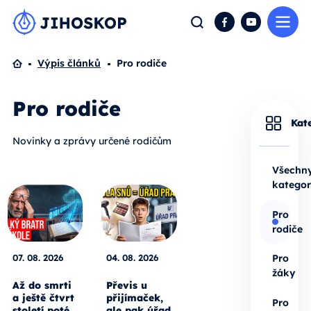
Me
Hledat
Facebook
YouTube
Domů
Výpis článků
Pro rodiče
Pro rodiče
Kat
Novinky a zprávy určené rodičům
Všechn
kategor
Pro
rodiče
07. 08. 2026
04. 08. 2026
Pro
žáky
Až do smrti
Převis u
a ještě čtvrt
přijímaček,
Pro
století poté.
ale pak úřad