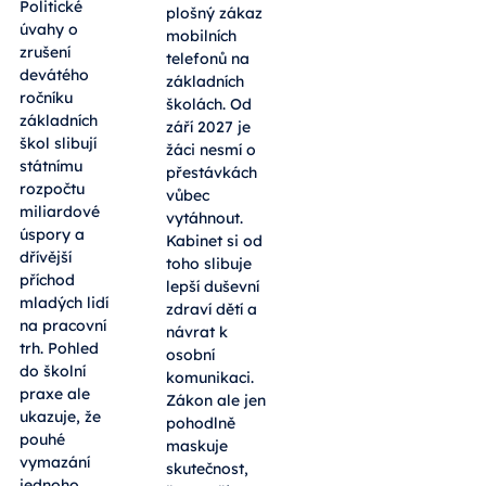
Politické
plošný zákaz
úvahy o
mobilních
zrušení
telefonů na
devátého
základních
ročníku
školách. Od
základních
září 2027 je
škol slibují
žáci nesmí o
státnímu
přestávkách
rozpočtu
vůbec
miliardové
vytáhnout.
úspory a
Kabinet si od
dřívější
toho slibuje
příchod
lepší duševní
mladých lidí
zdraví dětí a
na pracovní
návrat k
trh. Pohled
osobní
do školní
komunikaci.
praxe ale
Zákon ale jen
ukazuje, že
pohodlně
pouhé
maskuje
vymazání
skutečnost,
jednoho