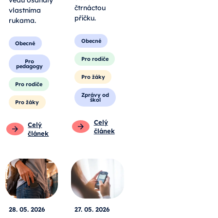
čtrnáctou
vlastníma
příčku.
rukama.
Obecné
Obecné
Pro rodiče
Pro
pedagogy
Pro žáky
Pro rodiče
Zprávy od
škol
Pro žáky
Celý
Celý
článek
článek
28. 05. 2026
27. 05. 2026