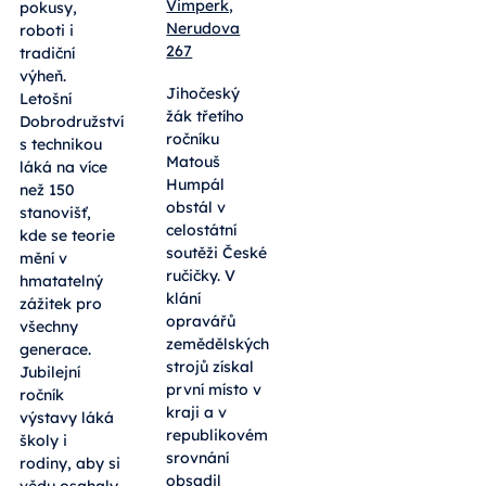
Vimperk,
pokusy,
Nerudova
roboti i
267
tradiční
výheň.
Jihočeský
Letošní
žák třetího
Dobrodružství
ročníku
s technikou
Matouš
láká na více
Humpál
než 150
obstál v
stanovišť,
celostátní
kde se teorie
soutěži České
mění v
ručičky. V
hmatatelný
klání
zážitek pro
opravářů
všechny
zemědělských
generace.
strojů získal
Jubilejní
první místo v
ročník
kraji a v
výstavy láká
republikovém
školy i
srovnání
rodiny, aby si
obsadil
vědu osahaly