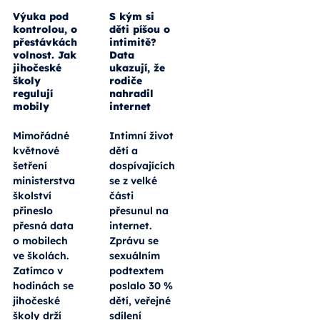
Výuka pod
S kým si
kontrolou, o
děti píšou o
přestávkách
intimitě?
volnost. Jak
Data
jihočeské
ukazují, že
školy
rodiče
regulují
nahradil
mobily
internet
Mimořádné
Intimní život
květnové
dětí a
šetření
dospívajících
ministerstva
se z velké
školství
části
přineslo
přesunul na
přesná data
internet.
o mobilech
Zprávu se
ve školách.
sexuálním
Zatímco v
podtextem
hodinách se
poslalo 30 %
jihočeské
dětí, veřejné
školy drží
sdílení