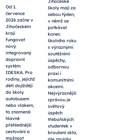
Jihočeské
Od 1.
školy mají za
července
sebou týden,
2026 začne v
v němž se
Jihočeském
potkával
kraji
konec
fungovat
školního roku
nový
s výraznými
integrovaný
soutěžními
dopravní
úspěchy,
systém
odbornou
IDESKA. Pro
praxí i
rodiny, jejichž
komunitními
děti dojíždějí
akcemi.
do školy
Nejvýraznější
autobusem
zprávou je
nebo vlakem,
světový
to znamená
úspěch
hlavně
třeboňských
přehlednější
studentek v
cestování a
broušení skla,
možnost
ale zaujaly