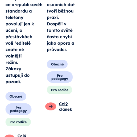
celorepublikového
osobních dat
standardu a
tvoří běžnou
telefony
praxi.
povolují jen k
Dospělí v
učení, o
tomto světě
přestávkách
často chybí
volí ředitelé
jako opora a
znatelně
průvodci.
volnější
režim.
Obecné
Zákazy
ustupují do
Pro
pedagogy
pozadí.
Pro rodiče
Obecné
Celý
Pro
článek
pedagogy
Pro rodiče
Celý