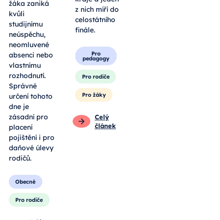
žáka zaniká
z nich míří do
kvůli
celostátního
studijnímu
finále.
neúspěchu,
neomluvené
Pro
absenci nebo
pedagogy
vlastnímu
rozhodnutí.
Pro rodiče
Správné
Pro žáky
určení tohoto
dne je
zásadní pro
Celý
článek
placení
pojištění i pro
daňové úlevy
rodičů.
Obecné
Pro rodiče