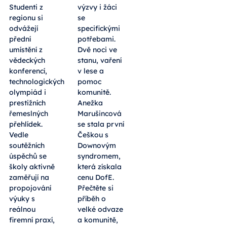
Studenti z
výzvy i žáci
regionu si
se
odvážejí
specifickými
přední
potřebami.
umístění z
Dvě noci ve
vědeckých
stanu, vaření
konferencí,
v lese a
technologických
pomoc
olympiád i
komunitě.
prestižních
Anežka
řemeslných
Marušincová
přehlídek.
se stala první
Vedle
Češkou s
soutěžních
Downovým
úspěchů se
syndromem,
školy aktivně
která získala
zaměřují na
cenu DofE.
propojování
Přečtěte si
výuky s
příběh o
reálnou
velké odvaze
firemní praxí,
a komunitě,