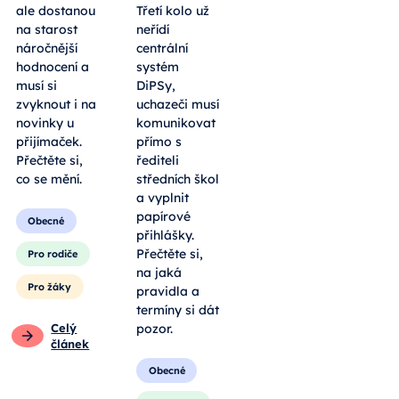
ale dostanou
Třetí kolo už
na starost
neřídí
náročnější
centrální
hodnocení a
systém
musí si
DiPSy,
zvyknout i na
uchazeči musí
novinky u
komunikovat
přijímaček.
přímo s
Přečtěte si,
řediteli
co se mění.
středních škol
a vyplnit
papírové
Obecné
přihlášky.
Přečtěte si,
Pro rodiče
na jaká
Pro žáky
pravidla a
termíny si dát
Celý
pozor.
článek
Obecné