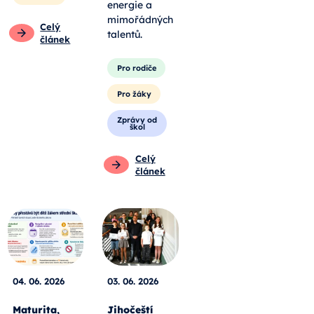
energie a
mimořádných
Celý
talentů.
článek
Pro rodiče
Pro žáky
Zprávy od
škol
Celý
článek
04. 06. 2026
03. 06. 2026
Maturita,
Jihočeští