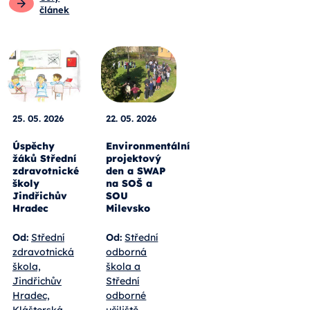
článek
25. 05. 2026
22. 05. 2026
Úspěchy
Environmentální
žáků Střední
projektový
zdravotnické
den a SWAP
školy
na SOŠ a
Jindřichův
SOU
Hradec
Milevsko
Od:
Střední
Od:
Střední
zdravotnická
odborná
škola,
škola a
Jindřichův
Střední
Hradec,
odborné
Klášterská
učiliště,