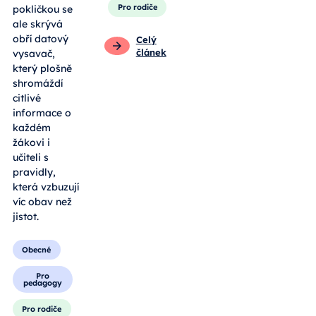
Pro rodiče
pokličkou se
ale skrývá
obří datový
Celý
článek
vysavač,
který plošně
shromáždí
citlivé
informace o
každém
žákovi i
učiteli s
pravidly,
která vzbuzují
víc obav než
jistot.
Obecné
Pro
pedagogy
Pro rodiče