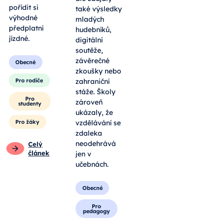
pořídit si
také výsledky
výhodné
mladých
předplatní
hudebníků,
jízdné.
digitální
soutěže,
závěrečné
Obecné
zkoušky nebo
Pro rodiče
zahraniční
stáže. Školy
Pro
zároveň
studenty
ukázaly, že
Pro žáky
vzdělávání se
zdaleka
neodehrává
Celý
článek
jen v
učebnách.
Obecné
Pro
pedagogy