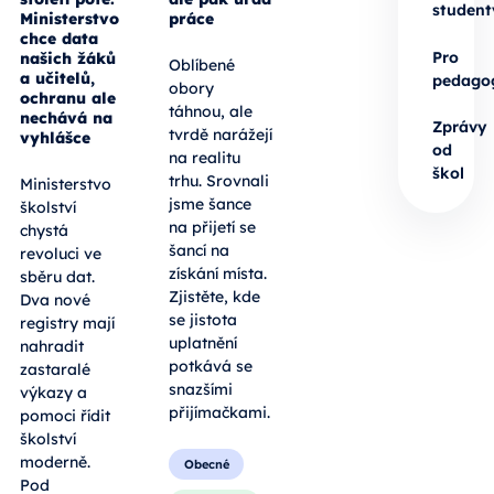
student
Ministerstvo
práce
chce data
Pro
našich žáků
Oblíbené
a učitelů,
pedago
obory
ochranu ale
táhnou, ale
nechává na
Zprávy
tvrdě narážejí
vyhlášce
od
na realitu
škol
trhu. Srovnali
Ministerstvo
jsme šance
školství
na přijetí se
chystá
šancí na
revoluci ve
získání místa.
sběru dat.
Zjistěte, kde
Dva nové
se jistota
registry mají
uplatnění
nahradit
potkává se
zastaralé
snazšími
výkazy a
přijímačkami.
pomoci řídit
školství
moderně.
Obecné
Pod