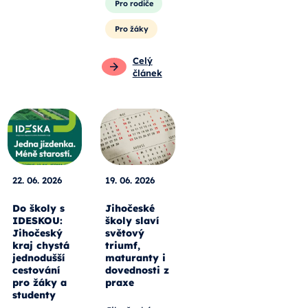
Pro rodiče
Pro žáky
Celý
článek
22. 06. 2026
19. 06. 2026
Do školy s
Jihočeské
IDESKOU:
školy slaví
Jihočeský
světový
kraj chystá
triumf,
jednodušší
maturanty i
cestování
dovednosti z
pro žáky a
praxe
studenty