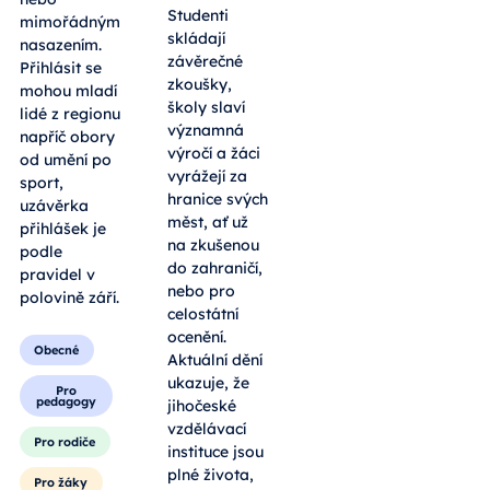
Studenti
mimořádným
skládají
nasazením.
závěrečné
Přihlásit se
zkoušky,
mohou mladí
školy slaví
lidé z regionu
významná
napříč obory
výročí a žáci
od umění po
vyrážejí za
sport,
hranice svých
uzávěrka
měst, ať už
přihlášek je
na zkušenou
podle
do zahraničí,
pravidel v
nebo pro
polovině září.
celostátní
ocenění.
Obecné
Aktuální dění
ukazuje, že
Pro
pedagogy
jihočeské
vzdělávací
Pro rodiče
instituce jsou
plné života,
Pro žáky