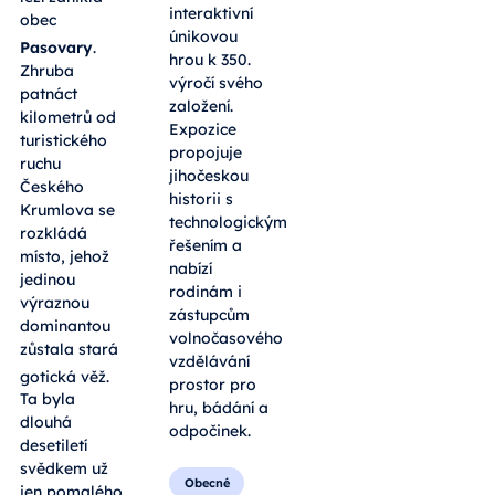
interaktivní
obec
únikovou
Pasovary
.
hrou k 350.
Zhruba
výročí svého
patnáct
založení.
kilometrů od
Expozice
turistického
propojuje
ruchu
jihočeskou
Českého
historii s
Krumlova se
technologickým
rozkládá
řešením a
místo, jehož
nabízí
jedinou
rodinám i
výraznou
zástupcům
dominantou
volnočasového
zůstala stará
vzdělávání
gotická věž
.
prostor pro
Ta byla
hru, bádání a
dlouhá
odpočinek.
desetiletí
svědkem už
Obecné
jen pomalého