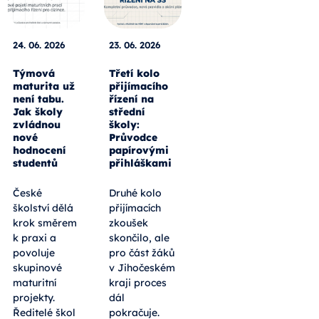
24. 06. 2026
23. 06. 2026
Týmová
Třetí kolo
maturita už
přijímacího
není tabu.
řízení na
Jak školy
střední
zvládnou
školy:
nové
Průvodce
hodnocení
papírovými
studentů
přihláškami
České
Druhé kolo
školství dělá
přijímacích
krok směrem
zkoušek
k praxi a
skončilo, ale
povoluje
pro část žáků
skupinové
v Jihočeském
maturitní
kraji proces
projekty.
dál
Ředitelé škol
pokračuje.