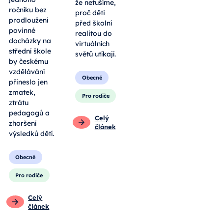
že netušíme,
ročníku bez
proč děti
prodloužení
před školní
povinné
realitou do
docházky na
virtuálních
střední škole
světů utíkají.
by českému
vzdělávání
Obecné
přineslo jen
zmatek,
Pro rodiče
ztrátu
pedagogů a
Celý
zhoršení
článek
výsledků dětí.
Obecné
Pro rodiče
Celý
článek