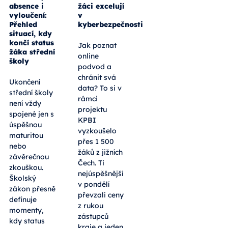
absence i
žáci excelují
vyloučení:
v
Přehled
kyberbezpečnosti
situací, kdy
končí status
Jak poznat
žáka střední
online
školy
podvod a
chránit svá
Ukončení
data? To si v
střední školy
rámci
není vždy
projektu
spojené jen s
KPBI
úspěšnou
vyzkoušelo
maturitou
přes 1 500
nebo
žáků z jižních
závěrečnou
Čech. Ti
zkouškou.
nejúspěšnější
Školský
v pondělí
zákon přesně
převzali ceny
definuje
z rukou
momenty,
zástupců
kdy status
kraje a jeden