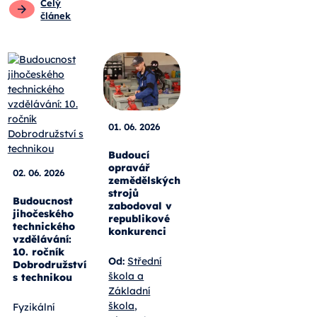
Celý
článek
01. 06. 2026
Budoucí
opravář
02. 06. 2026
zemědělských
strojů
Budoucnost
zabodoval v
jihočeského
republikové
technického
konkurenci
vzdělávání:
10. ročník
Od:
Střední
Dobrodružství
škola a
s technikou
Základní
škola,
Fyzikální