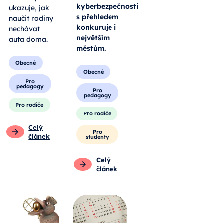
kyberbezpečnosti
ukazuje, jak
s přehledem
naučit rodiny
konkuruje i
nechávat
největším
auta doma.
městům.
Obecné
Obecné
Pro
pedagogy
Pro
pedagogy
Pro rodiče
Pro rodiče
Celý
Pro
článek
studenty
Celý
článek