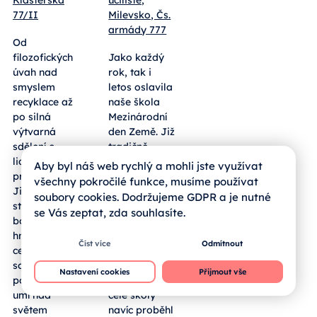
77/II
Milevsko, Čs.
armády 777
Od
filozofických
Jako každý
úvah nad
rok, tak i
smyslem
letos oslavila
recyklace až
naše škola
po silná
Mezinárodní
výtvarná
den Země. Již
sdělení o
tradičně
lidských
vyrazili naši
Aby byl náš web rychlý a mohli jste využívat
právech.
žáci prvních
všechny pokročilé funkce, musíme používat
Jihočeští
ročníků dne
soubory cookies. Dodržujeme GDPR a je nutné
středoškoláci
13. 4. 2026 do
se Vás zeptat, zda souhlasíte.
bodovali
přírody, kde
hned ve dvou
sbírali
Číst více
Odmítnout
celostátních
odpadky. V
soutěžích a
letošním roce
Nastavení cookies
Přijmout vše
potvrdili, že
ale v rámci
umí nad
celé školy
světem
navíc proběhl