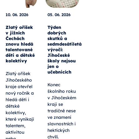
10. 06. 2026
05. 06. 2026
Zlatý oříšek
Týden
v jižních
dobrých
Čechách
skutků a
znovu hledá
sedmdesátiletá
talentované
výročí:
děti a dětské
Jihočeské
kolektivy
školy nejsou
jen o
učebnicích
Zlatý oříšek
Jihočeského
Konec
kraje otevřel
školního roku
nový ročník a
v Jihočeském
hledá děti i
kraji se
dětské
tradičně nese
kolektivy,
ve znamení
které vynikají
slavnostních i
talentem,
hektických
aktivitou
chvílí.
nebo