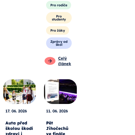
Pro rodiče
Pro
studenty
Pro žáky
Zprávy od
škol
Celý
článek
17. 06. 2026
11. 06. 2026
Auta před
Pět
školou škodí
Jihočechů
zdraví i
ve finále