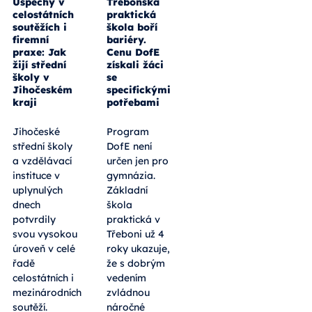
Úspěchy v
Třeboňská
celostátních
praktická
soutěžích i
škola boří
firemní
bariéry.
praxe: Jak
Cenu DofE
žijí střední
získali žáci
školy v
se
Jihočeském
specifickými
kraji
potřebami
Jihočeské
Program
střední školy
DofE není
a vzdělávací
určen jen pro
instituce v
gymnázia.
uplynulých
Základní
dnech
škola
potvrdily
praktická v
svou vysokou
Třeboni už 4
úroveň v celé
roky ukazuje,
řadě
že s dobrým
celostátních i
vedením
mezinárodních
zvládnou
soutěží.
náročné