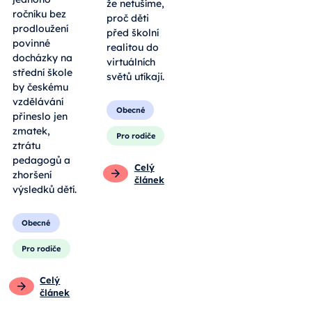
že netušíme,
ročníku bez
proč děti
prodloužení
před školní
povinné
realitou do
docházky na
virtuálních
střední škole
světů utíkají.
by českému
vzdělávání
Obecné
přineslo jen
zmatek,
Pro rodiče
ztrátu
pedagogů a
Celý
zhoršení
článek
výsledků dětí.
Obecné
Pro rodiče
Celý
článek