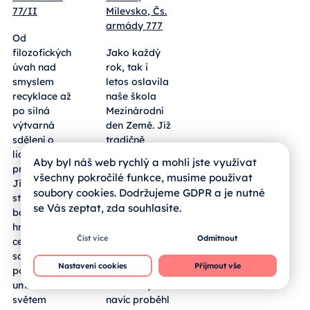
77/II
Milevsko, Čs.
armády 777
Od
filozofických
Jako každý
úvah nad
rok, tak i
smyslem
letos oslavila
recyklace až
naše škola
po silná
Mezinárodní
výtvarná
den Země. Již
sdělení o
tradičně
lidských
vyrazili naši
Aby byl náš web rychlý a mohli jste využívat
právech.
žáci prvních
všechny pokročilé funkce, musíme používat
Jihočeští
ročníků dne
soubory cookies. Dodržujeme GDPR a je nutné
středoškoláci
13. 4. 2026 do
se Vás zeptat, zda souhlasíte.
bodovali
přírody, kde
hned ve dvou
sbírali
Číst více
Odmítnout
celostátních
odpadky. V
soutěžích a
letošním roce
Nastavení cookies
Přijmout vše
potvrdili, že
ale v rámci
umí nad
celé školy
světem
navíc proběhl