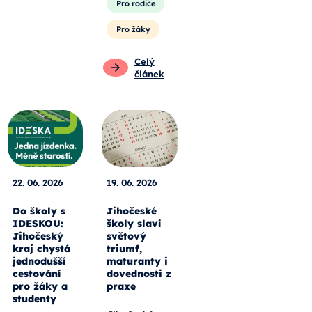
Pro rodiče
Pro žáky
Celý
článek
22. 06. 2026
19. 06. 2026
Do školy s
Jihočeské
IDESKOU:
školy slaví
Jihočeský
světový
kraj chystá
triumf,
jednodušší
maturanty i
cestování
dovednosti z
pro žáky a
praxe
studenty