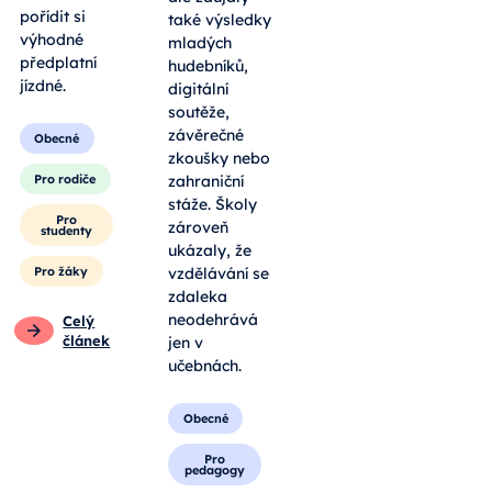
pořídit si
také výsledky
výhodné
mladých
předplatní
hudebníků,
jízdné.
digitální
soutěže,
závěrečné
Obecné
zkoušky nebo
Pro rodiče
zahraniční
stáže. Školy
Pro
zároveň
studenty
ukázaly, že
Pro žáky
vzdělávání se
zdaleka
neodehrává
Celý
článek
jen v
učebnách.
Obecné
Pro
pedagogy