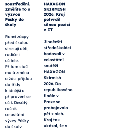
soustředění.
HAXAGON
Změňte to s
SKIRMISH
výzvou
2026. Kraj
Pěšky do
potvrdil
školy
silnou pozici
v IT
Ranní zácpy
Jihočeští
před školou
středoškoláci
stresují děti,
bodovali v
rodiče i
celostátní
učitele.
soutěži
Přitom stačí
HAXAGON
malá změna
Skirmish
a žáci přijdou
2026. Do
do třídy
republikového
klidnější a
finále v
připravení se
Praze se
učit. Desátý
probojovalo
ročník
pět z nich.
celostátní
Kraj tak
výzvy Pěšky
ukázal, že v
do školy