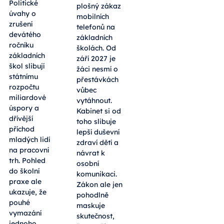
Politické
plošný zákaz
úvahy o
mobilních
zrušení
telefonů na
devátého
základních
ročníku
školách. Od
základních
září 2027 je
škol slibují
žáci nesmí o
státnímu
přestávkách
rozpočtu
vůbec
miliardové
vytáhnout.
úspory a
Kabinet si od
dřívější
toho slibuje
příchod
lepší duševní
mladých lidí
zdraví dětí a
na pracovní
návrat k
trh. Pohled
osobní
do školní
komunikaci.
praxe ale
Zákon ale jen
ukazuje, že
pohodlně
pouhé
maskuje
vymazání
skutečnost,
jednoho