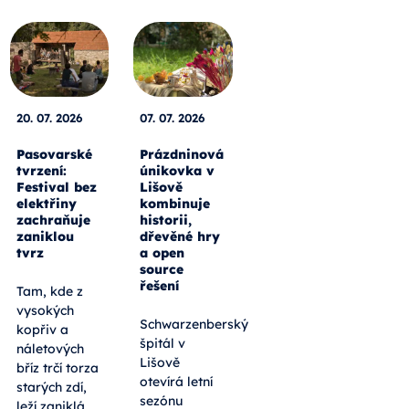
20. 07. 2026
07. 07. 2026
Pasovarské
Prázdninová
tvrzení:
únikovka v
Festival bez
Lišově
elektřiny
kombinuje
zachraňuje
historii,
zaniklou
dřevěné hry
tvrz
a open
source
řešení
Tam, kde z
vysokých
Schwarzenberský
kopřiv a
špitál v
náletových
Lišově
bříz trčí torza
otevírá letní
starých zdí,
sezónu
leží zaniklá