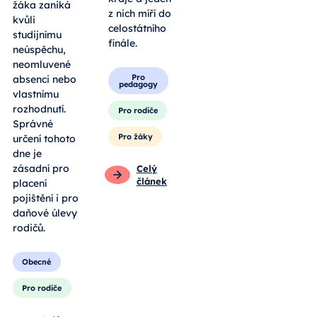
žáka zaniká
z nich míří do
kvůli
celostátního
studijnímu
finále.
neúspěchu,
neomluvené
Pro
absenci nebo
pedagogy
vlastnímu
rozhodnutí.
Pro rodiče
Správné
Pro žáky
určení tohoto
dne je
zásadní pro
Celý
článek
placení
pojištění i pro
daňové úlevy
rodičů.
Obecné
Pro rodiče