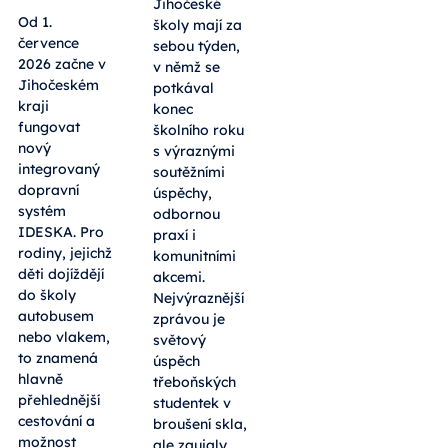
Jihočeské
Od 1.
školy mají za
července
sebou týden,
2026 začne v
v němž se
Jihočeském
potkával
kraji
konec
fungovat
školního roku
nový
s výraznými
integrovaný
soutěžními
dopravní
úspěchy,
systém
odbornou
IDESKA. Pro
praxí i
rodiny, jejichž
komunitními
děti dojíždějí
akcemi.
do školy
Nejvýraznější
autobusem
zprávou je
nebo vlakem,
světový
to znamená
úspěch
hlavně
třeboňských
přehlednější
studentek v
cestování a
broušení skla,
možnost
ale zaujaly