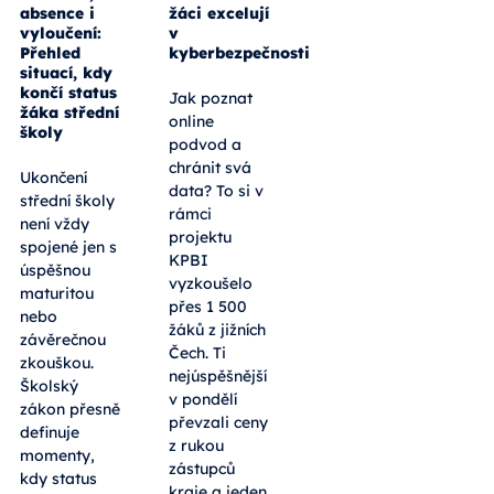
absence i
žáci excelují
vyloučení:
v
Přehled
kyberbezpečnosti
situací, kdy
končí status
Jak poznat
žáka střední
online
školy
podvod a
chránit svá
Ukončení
data? To si v
střední školy
rámci
není vždy
projektu
spojené jen s
KPBI
úspěšnou
vyzkoušelo
maturitou
přes 1 500
nebo
žáků z jižních
závěrečnou
Čech. Ti
zkouškou.
nejúspěšnější
Školský
v pondělí
zákon přesně
převzali ceny
definuje
z rukou
momenty,
zástupců
kdy status
kraje a jeden