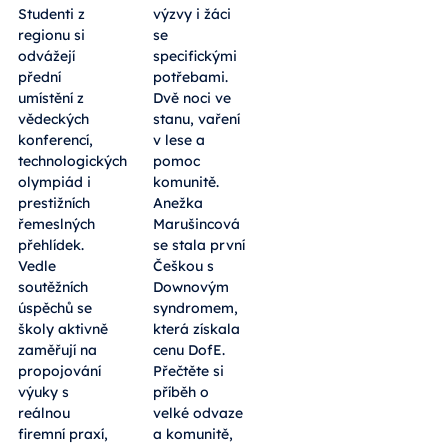
Studenti z
výzvy i žáci
regionu si
se
odvážejí
specifickými
přední
potřebami.
umístění z
Dvě noci ve
vědeckých
stanu, vaření
konferencí,
v lese a
technologických
pomoc
olympiád i
komunitě.
prestižních
Anežka
řemeslných
Marušincová
přehlídek.
se stala první
Vedle
Češkou s
soutěžních
Downovým
úspěchů se
syndromem,
školy aktivně
která získala
zaměřují na
cenu DofE.
propojování
Přečtěte si
výuky s
příběh o
reálnou
velké odvaze
firemní praxí,
a komunitě,