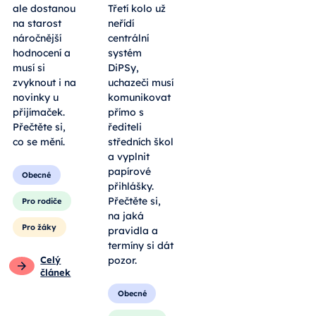
ale dostanou
Třetí kolo už
na starost
neřídí
náročnější
centrální
hodnocení a
systém
musí si
DiPSy,
zvyknout i na
uchazeči musí
novinky u
komunikovat
přijímaček.
přímo s
Přečtěte si,
řediteli
co se mění.
středních škol
a vyplnit
papírové
Obecné
přihlášky.
Přečtěte si,
Pro rodiče
na jaká
Pro žáky
pravidla a
termíny si dát
Celý
pozor.
článek
Obecné