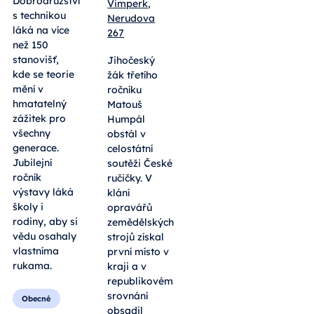
Vimperk,
pokusy,
Nerudova
roboti i
267
tradiční
výheň.
Jihočeský
Letošní
žák třetího
Dobrodružství
ročníku
s technikou
Matouš
láká na více
Humpál
než 150
obstál v
stanovišť,
celostátní
kde se teorie
soutěži České
mění v
ručičky. V
hmatatelný
klání
zážitek pro
opravářů
všechny
zemědělských
generace.
strojů získal
Jubilejní
první místo v
ročník
kraji a v
výstavy láká
republikovém
školy i
srovnání
rodiny, aby si
obsadil
vědu osahaly