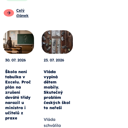
Celý
článek
30. 07. 2026
23. 07. 2026
Škola není
Vláda
tabulka v
vypíná
Excelu. Proč
dětem
plán na
mobily.
zrušení
Skutečný
deváté třídy
problém
narazil u
českých škol
ministra i
to neřeší
učitelů z
praxe
Vláda
schválila