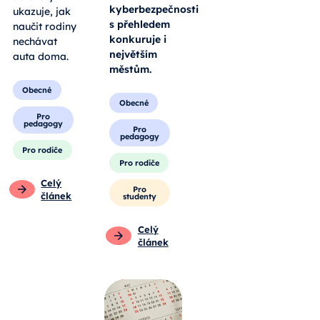
kyberbezpečnosti
ukazuje, jak
s přehledem
naučit rodiny
konkuruje i
nechávat
největším
auta doma.
městům.
Obecné
Obecné
Pro
pedagogy
Pro
pedagogy
Pro rodiče
Pro rodiče
Celý
Pro
článek
studenty
Celý
článek