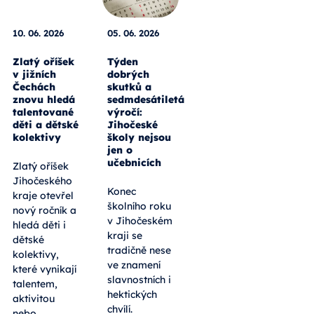
10. 06. 2026
05. 06. 2026
Zlatý oříšek
Týden
v jižních
dobrých
Čechách
skutků a
znovu hledá
sedmdesátiletá
talentované
výročí:
děti a dětské
Jihočeské
kolektivy
školy nejsou
jen o
učebnicích
Zlatý oříšek
Jihočeského
Konec
kraje otevřel
školního roku
nový ročník a
v Jihočeském
hledá děti i
kraji se
dětské
tradičně nese
kolektivy,
ve znamení
které vynikají
slavnostních i
talentem,
hektických
aktivitou
chvílí.
nebo