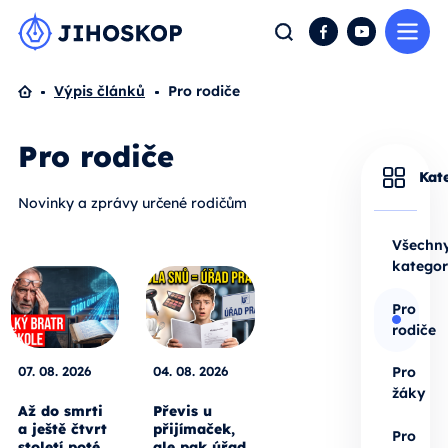
Me
Hledat
Facebook
YouTube
Domů
Výpis článků
Pro rodiče
Pro rodiče
Kat
Novinky a zprávy určené rodičům
Všechn
kategor
Pro
rodiče
07. 08. 2026
04. 08. 2026
Pro
žáky
Až do smrti
Převis u
a ještě čtvrt
přijímaček,
Pro
století poté.
ale pak úřad