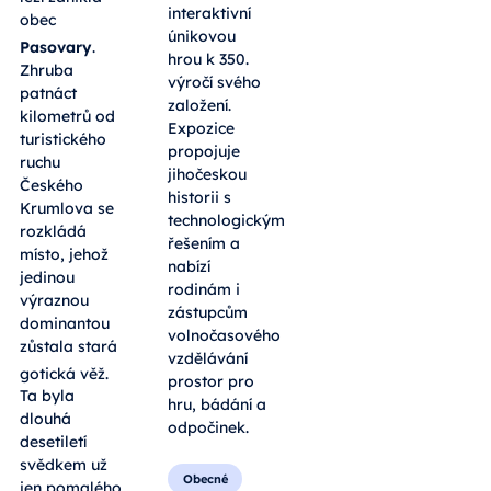
interaktivní
obec
únikovou
Pasovary
.
hrou k 350.
Zhruba
výročí svého
patnáct
založení.
kilometrů od
Expozice
turistického
propojuje
ruchu
jihočeskou
Českého
historii s
Krumlova se
technologickým
rozkládá
řešením a
místo, jehož
nabízí
jedinou
rodinám i
výraznou
zástupcům
dominantou
volnočasového
zůstala stará
vzdělávání
gotická věž
.
prostor pro
Ta byla
hru, bádání a
dlouhá
odpočinek.
desetiletí
svědkem už
Obecné
jen pomalého