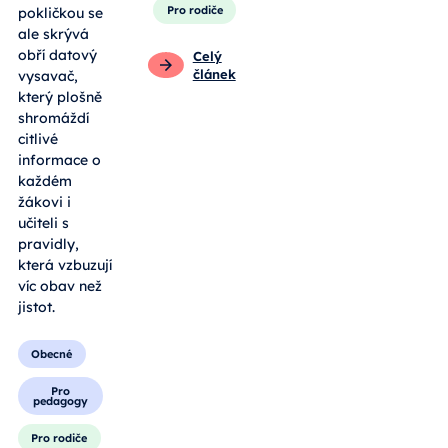
Pro rodiče
pokličkou se
ale skrývá
obří datový
Celý
článek
vysavač,
který plošně
shromáždí
citlivé
informace o
každém
žákovi i
učiteli s
pravidly,
která vzbuzují
víc obav než
jistot.
Obecné
Pro
pedagogy
Pro rodiče