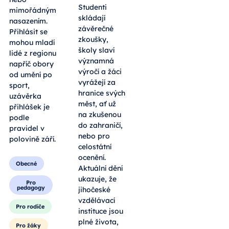
Studenti
mimořádným
skládají
nasazením.
závěrečné
Přihlásit se
zkoušky,
mohou mladí
školy slaví
lidé z regionu
významná
napříč obory
výročí a žáci
od umění po
vyrážejí za
sport,
hranice svých
uzávěrka
měst, ať už
přihlášek je
na zkušenou
podle
do zahraničí,
pravidel v
nebo pro
polovině září.
celostátní
ocenění.
Obecné
Aktuální dění
ukazuje, že
Pro
pedagogy
jihočeské
vzdělávací
Pro rodiče
instituce jsou
plné života,
Pro žáky