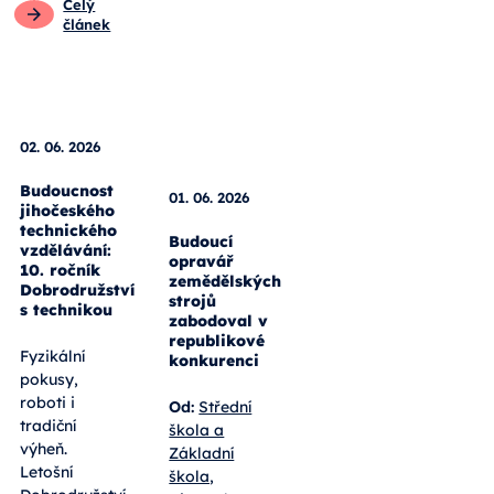
Celý
článek
01. 06. 2026
Budoucí
opravář
02. 06. 2026
zemědělských
strojů
Budoucnost
zabodoval v
jihočeského
republikové
technického
konkurenci
vzdělávání:
10. ročník
Od:
Střední
Dobrodružství
škola a
s technikou
Základní
škola,
Fyzikální