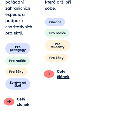
pořádání
která drží při
zahraničních
sobě.
expedic a
podporu
Obecné
charitativních
projektů.
Pro rodiče
Pro
Pro
studenty
pedagogy
Pro žáky
Pro rodiče
Celý
Pro žáky
článek
Zprávy od
škol
Celý
článek