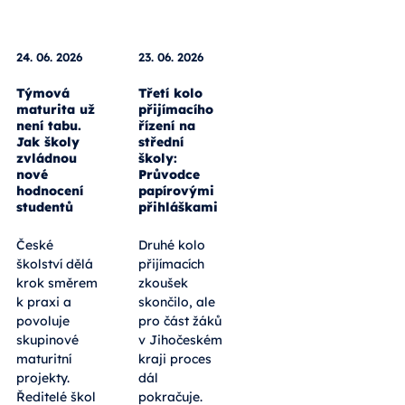
24. 06. 2026
23. 06. 2026
Týmová
Třetí kolo
maturita už
přijímacího
není tabu.
řízení na
Jak školy
střední
zvládnou
školy:
nové
Průvodce
hodnocení
papírovými
studentů
přihláškami
České
Druhé kolo
školství dělá
přijímacích
krok směrem
zkoušek
k praxi a
skončilo, ale
povoluje
pro část žáků
skupinové
v Jihočeském
maturitní
kraji proces
projekty.
dál
Ředitelé škol
pokračuje.