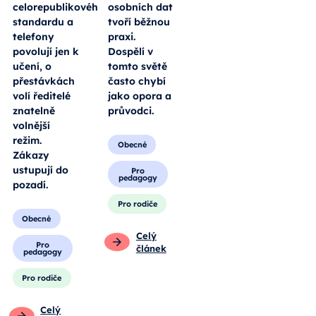
celorepublikového
osobních dat
standardu a
tvoří běžnou
telefony
praxi.
povolují jen k
Dospělí v
učení, o
tomto světě
přestávkách
často chybí
volí ředitelé
jako opora a
znatelně
průvodci.
volnější
režim.
Obecné
Zákazy
ustupují do
Pro
pedagogy
pozadí.
Pro rodiče
Obecné
Celý
Pro
článek
pedagogy
Pro rodiče
Celý