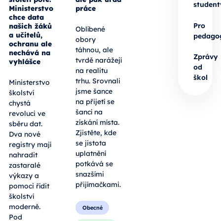
student
Ministerstvo
práce
chce data
Pro
našich žáků
Oblíbené
a učitelů,
pedago
obory
ochranu ale
táhnou, ale
nechává na
Zprávy
tvrdě narážejí
vyhlášce
od
na realitu
škol
trhu. Srovnali
Ministerstvo
jsme šance
školství
na přijetí se
chystá
šancí na
revoluci ve
získání místa.
sběru dat.
Zjistěte, kde
Dva nové
se jistota
registry mají
uplatnění
nahradit
potkává se
zastaralé
snazšími
výkazy a
přijímačkami.
pomoci řídit
školství
moderně.
Obecné
Pod