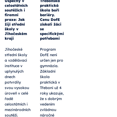
Úspěchy v
Třeboňská
celostátních
praktická
soutěžích i
škola boří
firemní
bariéry.
praxe: Jak
Cenu DofE
žijí střední
získali žáci
školy v
se
Jihočeském
specifickými
kraji
potřebami
Jihočeské
Program
střední školy
DofE není
a vzdělávací
určen jen pro
instituce v
gymnázia.
uplynulých
Základní
dnech
škola
potvrdily
praktická v
svou vysokou
Třeboni už 4
úroveň v celé
roky ukazuje,
řadě
že s dobrým
celostátních i
vedením
mezinárodních
zvládnou
soutěží.
náročné