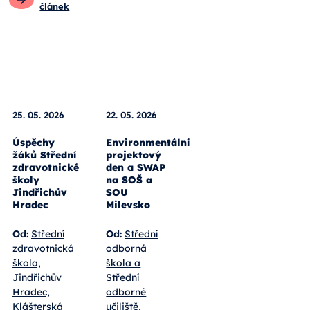
článek
25. 05. 2026
22. 05. 2026
Úspěchy
Environmentální
žáků Střední
projektový
zdravotnické
den a SWAP
školy
na SOŠ a
Jindřichův
SOU
Hradec
Milevsko
Od:
Střední
Od:
Střední
zdravotnická
odborná
škola,
škola a
Jindřichův
Střední
Hradec,
odborné
Klášterská
učiliště,