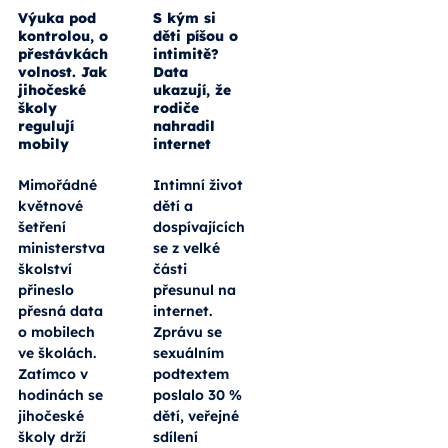
Výuka pod
S kým si
kontrolou, o
děti píšou o
přestávkách
intimitě?
volnost. Jak
Data
jihočeské
ukazují, že
školy
rodiče
regulují
nahradil
mobily
internet
Mimořádné
Intimní život
květnové
dětí a
šetření
dospívajících
ministerstva
se z velké
školství
části
přineslo
přesunul na
přesná data
internet.
o mobilech
Zprávu se
ve školách.
sexuálním
Zatímco v
podtextem
hodinách se
poslalo 30 %
jihočeské
dětí, veřejné
školy drží
sdílení