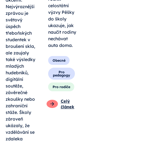
akcemi.
celostátní
Nejvýraznější
výzvy Pěšky
zprávou je
do školy
světový
ukazuje, jak
úspěch
naučit rodiny
třeboňských
nechávat
studentek v
auta doma.
broušení skla,
ale zaujaly
také výsledky
Obecné
mladých
Pro
hudebníků,
pedagogy
digitální
soutěže,
Pro rodiče
závěrečné
zkoušky nebo
Celý
zahraniční
článek
stáže. Školy
zároveň
ukázaly, že
vzdělávání se
zdaleka