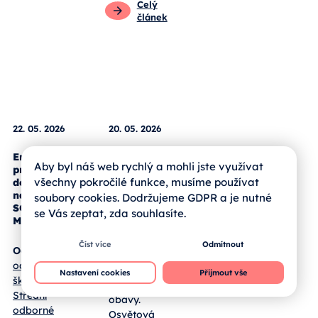
Pro žáky
Zprávy od
škol
Celý
článek
Aby byl náš web rychlý a mohli jste využívat
všechny pokročilé funkce, musíme používat
soubory cookies. Dodržujeme GDPR a je nutné
22. 05. 2026
20. 05. 2026
se Vás zeptat, zda souhlasíte.
Environmentální
Puntíkový
Číst více
Odmítnout
projektový
den v
den a SWAP
Jihočeském
Nastavení cookies
Přijmout vše
na SOŠ a
kraji
SOU
Milevsko
Lupénka není