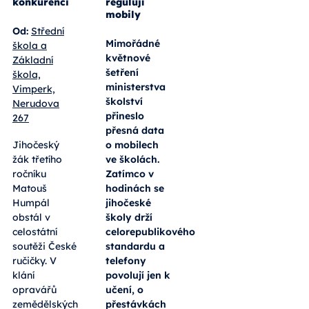
Budoucí
Výuka pod
opravář
kontrolou, o
zemědělských
přestávkách
strojů
volnost. Jak
zabodoval v
jihočeské
republikové
školy
konkurenci
regulují
mobily
Od:
Střední
Mimořádné
škola a
květnové
Základní
šetření
škola,
ministerstva
Vimperk,
školství
Nerudova
přineslo
267
přesná data
Jihočeský
o mobilech
žák třetího
ve školách.
ročníku
Zatímco v
Matouš
hodinách se
Humpál
jihočeské
obstál v
školy drží
celostátní
celorepublikového