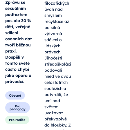
dospívajících
Hradec,
se z velké
Klášterská
části
77/II
přesunul na
internet.
Od
Zprávu se
filozofických
sexuálním
úvah nad
podtextem
smyslem
poslalo 30 %
recyklace až
dětí, veřejné
po silná
sdílení
výtvarná
osobních dat
sdělení o
tvoří běžnou
lidských
praxi.
právech.
Dospělí v
Jihočeští
tomto světě
středoškoláci
často chybí
bodovali
jako opora a
hned ve dvou
průvodci.
celostátních
soutěžích a
potvrdili, že
Obecné