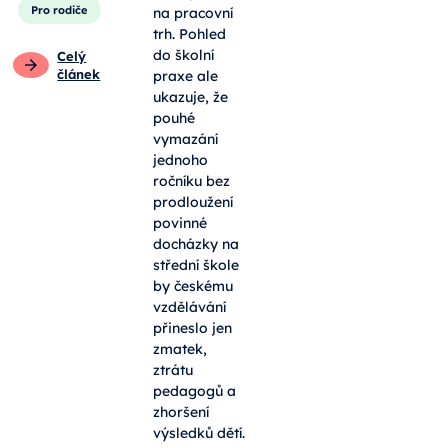
Pro rodiče
na pracovní
trh. Pohled
do školní
Celý
článek
praxe ale
ukazuje, že
pouhé
vymazání
jednoho
ročníku bez
prodloužení
povinné
docházky na
střední škole
by českému
vzdělávání
přineslo jen
zmatek,
ztrátu
pedagogů a
zhoršení
výsledků dětí.