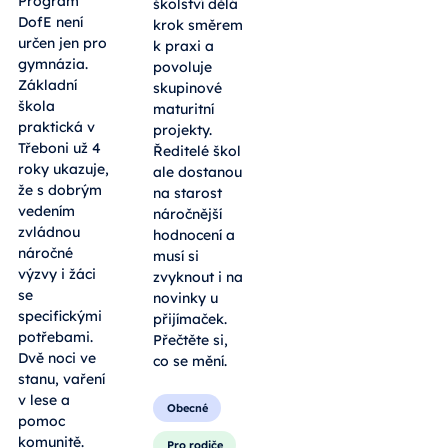
Program
školství dělá
DofE není
krok směrem
určen jen pro
k praxi a
gymnázia.
povoluje
Základní
skupinové
škola
maturitní
praktická v
projekty.
Třeboni už 4
Ředitelé škol
roky ukazuje,
ale dostanou
že s dobrým
na starost
vedením
náročnější
zvládnou
hodnocení a
náročné
musí si
výzvy i žáci
zvyknout i na
se
novinky u
specifickými
přijímaček.
potřebami.
Přečtěte si,
Dvě noci ve
co se mění.
stanu, vaření
v lese a
Obecné
pomoc
komunitě.
Pro rodiče