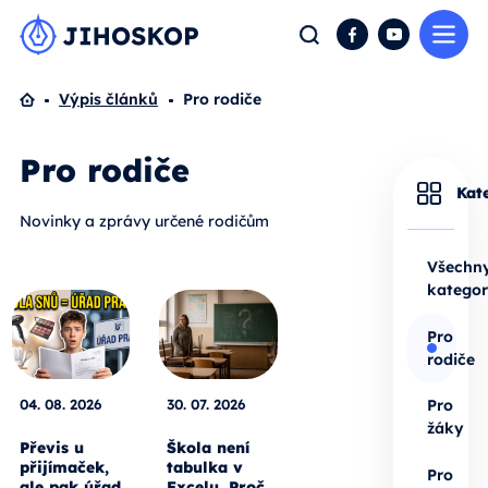
Me
Hledat
Facebook
YouTube
Domů
Výpis článků
Pro rodiče
Pro rodiče
Kat
Novinky a zprávy určené rodičům
Všechn
kategor
Pro
rodiče
04. 08. 2026
30. 07. 2026
Pro
žáky
Převis u
Škola není
přijímaček,
tabulka v
Pro
ale pak úřad
Excelu. Proč