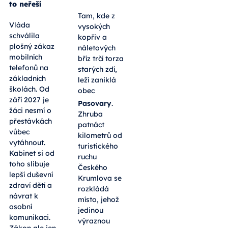
to neřeší
Tam, kde z
Vláda
vysokých
schválila
kopřiv a
plošný zákaz
náletových
mobilních
bříz trčí torza
telefonů na
starých zdí,
základních
leží zaniklá
školách. Od
obec
září 2027 je
Pasovary
.
žáci nesmí o
Zhruba
přestávkách
patnáct
vůbec
kilometrů od
vytáhnout.
turistického
Kabinet si od
ruchu
toho slibuje
Českého
lepší duševní
Krumlova se
zdraví dětí a
rozkládá
návrat k
místo, jehož
osobní
jedinou
komunikaci.
výraznou