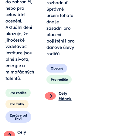
do zahraničí,
rozhodnutí.
nebo pro
Správné
celostátní
určení tohoto
ocenění.
dne je
Aktuální dění
zásadní pro
ukazuje, že
placení
jihočeské
pojištění i pro
vzdělávací
daňové úlevy
instituce jsou
rodičů.
plné života,
energie a
Obecné
mimořádných
talentů.
Pro rodiče
Pro rodiče
Celý
článek
Pro žáky
Zprávy od
škol
Celý