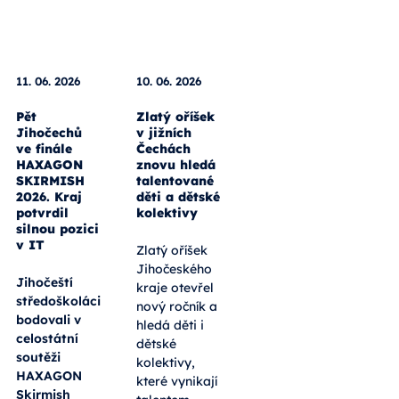
11. 06. 2026
10. 06. 2026
Pět
Zlatý oříšek
Jihočechů
v jižních
ve finále
Čechách
HAXAGON
znovu hledá
SKIRMISH
talentované
2026. Kraj
děti a dětské
potvrdil
kolektivy
silnou pozici
v IT
Zlatý oříšek
Jihočeského
Jihočeští
kraje otevřel
středoškoláci
nový ročník a
bodovali v
hledá děti i
celostátní
dětské
soutěži
kolektivy,
HAXAGON
které vynikají
Skirmish