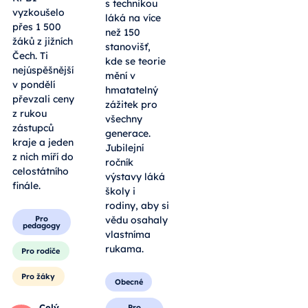
roboti i
vyzkoušelo
tradiční
přes 1 500
výheň.
žáků z jižních
Letošní
Čech. Ti
Dobrodružství
nejúspěšnější
s technikou
v pondělí
láká na více
převzali ceny
než 150
z rukou
stanovišť,
zástupců
kde se teorie
kraje a jeden
mění v
z nich míří do
hmatatelný
celostátního
zážitek pro
finále.
všechny
generace.
Pro
Jubilejní
pedagogy
ročník
Pro rodiče
výstavy láká
školy i
Pro žáky
rodiny, aby si
vědu osahaly
Celý