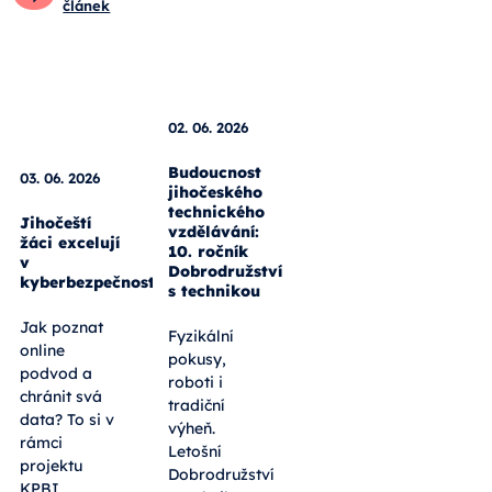
článek
03. 06. 2026
Jihočeští
žáci excelují
02. 06. 2026
v
kyberbezpečnosti
Budoucnost
jihočeského
Jak poznat
technického
online
vzdělávání:
10. ročník
podvod a
Dobrodružství
chránit svá
s technikou
data? To si v
rámci
Fyzikální
projektu
pokusy,
KPBI