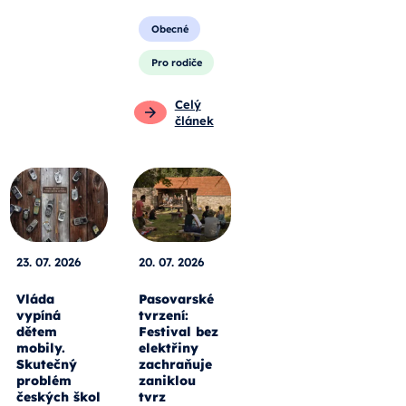
Obecné
Pro rodiče
Celý
článek
23. 07. 2026
20. 07. 2026
Vláda
Pasovarské
vypíná
tvrzení:
dětem
Festival bez
mobily.
elektřiny
Skutečný
zachraňuje
problém
zaniklou
českých škol
tvrz