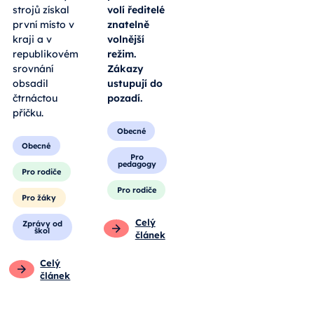
soutěži České
standardu a
ručičky. V
telefony
klání
povolují jen k
opravářů
učení, o
zemědělských
přestávkách
strojů získal
volí ředitelé
první místo v
znatelně
kraji a v
volnější
republikovém
režim.
srovnání
Zákazy
obsadil
ustupují do
čtrnáctou
pozadí.
příčku.
Obecné
Obecné
Pro
pedagogy
Pro rodiče
Pro rodiče
Pro žáky
Celý
Zprávy od
škol
článek