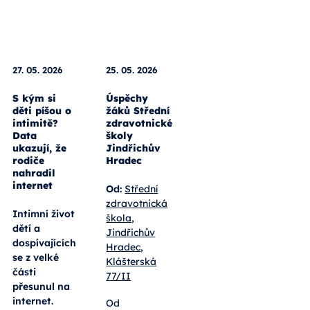
Celý
článek
27. 05. 2026
25. 05. 2026
S kým si
Úspěchy
děti píšou o
žáků Střední
intimitě?
zdravotnické
Data
školy
ukazují, že
Jindřichův
rodiče
Hradec
nahradil
internet
Od:
Střední
zdravotnická
Intimní život
škola,
dětí a
Jindřichův