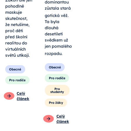
Zákon ale jen
dominantou
pohodlně
zůstala stará
maskuje
gotická věž
.
skutečnost,
Ta byla
že netušíme,
dlouhá
proč děti
desetiletí
před školní
svědkem už
realitou do
jen pomalého
virtuálních
rozpadu
.
světů utíkají.
Obecné
Obecné
Pro rodiče
Pro rodiče
Pro
studenty
Celý
článek
Pro žáky
Celý
článek