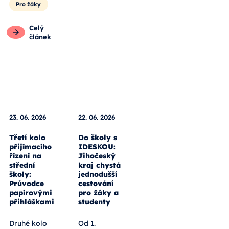
Pro žáky
Celý
článek
23. 06. 2026
22. 06. 2026
Třetí kolo
Do školy s
přijímacího
IDESKOU:
řízení na
Jihočeský
střední
kraj chystá
školy:
jednodušší
Průvodce
cestování
papírovými
pro žáky a
přihláškami
studenty
Druhé kolo
Od 1.