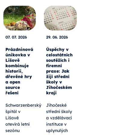
07. 07. 2026
29. 06. 2026
Prázdninová
Úspěchy v
únikovka v
celostátních
Lišově
soutěžích i
kombinuje
firemní
historii,
praxe: Jak
dřevěné hry
žijí střední
a open
školy v
source
Jihočeském
řešení
kraji
Schwarzenberský
Jihočeské
špitál v
střední školy
Lišově
a vzdělávací
otevírá letní
instituce v
sezónu
uplynulých