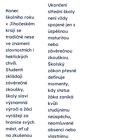
Ukončení
Konec
střední školy
školního roku
není vždy
v Jihočeském
spojené jen s
kraji se
úspěšnou
tradičně nese
maturitou
ve znamení
nebo
slavnostních i
závěrečnou
hektických
zkouškou.
chvílí.
Školský
Studenti
zákon přesně
skládají
definuje
závěrečné
momenty,
zkoušky,
kdy status
školy slaví
žáka zaniká
významná
kvůli
výročí a žáci
studijnímu
vyrážejí za
neúspěchu,
hranice svých
neomluvené
měst, ať už
absenci nebo
na zkušenou
vlastnímu