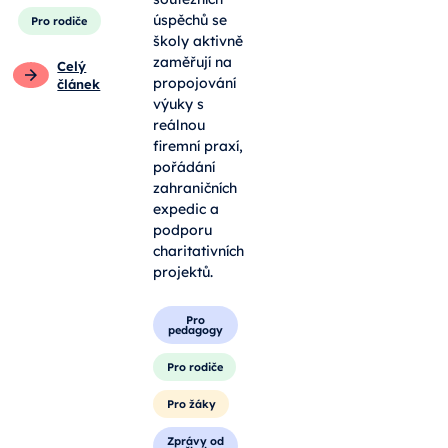
úspěchů se
Pro rodiče
školy aktivně
zaměřují na
Celý
propojování
článek
výuky s
reálnou
firemní praxí,
pořádání
zahraničních
expedic a
podporu
charitativních
projektů.
Pro
pedagogy
Pro rodiče
Pro žáky
Zprávy od