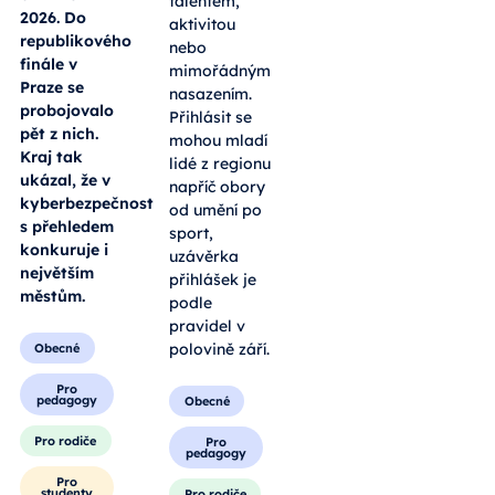
talentem,
2026. Do
aktivitou
republikového
nebo
finále v
mimořádným
Praze se
nasazením.
probojovalo
Přihlásit se
pět z nich.
mohou mladí
Kraj tak
lidé z regionu
ukázal, že v
napříč obory
kyberbezpečnosti
od umění po
s přehledem
sport,
konkuruje i
uzávěrka
největším
přihlášek je
městům.
podle
pravidel v
polovině září.
Obecné
Pro
pedagogy
Obecné
Pro rodiče
Pro
pedagogy
Pro
studenty
Pro rodiče