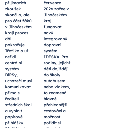
přijímacích
července
zkoušek
2026 začne v
skončilo, ale
Jihočeském
pro část žáků
kraji
v Jihočeském
fungovat
kraji proces
nový
dál
integrovaný
pokračuje.
dopravní
Třetí kolo už
systém
neřídí
IDESKA. Pro
centrální
rodiny, jejichž
systém
děti dojíždějí
DiPSy,
do školy
uchazeči musí
autobusem
komunikovat
nebo vlakem,
přímo s
to znamená
řediteli
hlavně
středních škol
přehlednější
a vyplnit
cestování a
papírové
možnost
přihlášky.
pořídit si