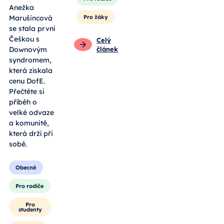
Anežka
Marušincová
Pro žáky
se stala první
Češkou s
Celý
Downovým
článek
syndromem,
která získala
cenu DofE.
Přečtěte si
příběh o
velké odvaze
a komunitě,
která drží při
sobě.
Obecné
Pro rodiče
Pro
studenty