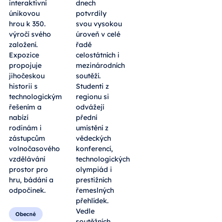
interaktivní
dnech
únikovou
potvrdily
hrou k 350.
svou vysokou
výročí svého
úroveň v celé
založení.
řadě
Expozice
celostátních i
propojuje
mezinárodních
jihočeskou
soutěží.
historii s
Studenti z
technologickým
regionu si
řešením a
odvážejí
nabízí
přední
rodinám i
umístění z
zástupcům
vědeckých
volnočasového
konferencí,
vzdělávání
technologických
prostor pro
olympiád i
hru, bádání a
prestižních
odpočinek.
řemeslných
přehlídek.
Vedle
Obecné
soutěžních