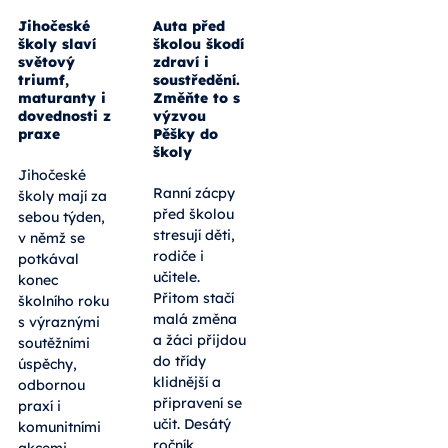
Jihočeské
Auta před
školy slaví
školou škodí
světový
zdraví i
triumf,
soustředění.
maturanty i
Změňte to s
dovednosti z
výzvou
praxe
Pěšky do
školy
Jihočeské
Ranní zácpy
školy mají za
před školou
sebou týden,
stresují děti,
v němž se
rodiče i
potkával
učitele.
konec
Přitom stačí
školního roku
malá změna
s výraznými
a žáci přijdou
soutěžními
do třídy
úspěchy,
klidnější a
odbornou
připravení se
praxí i
učit. Desátý
komunitními
ročník