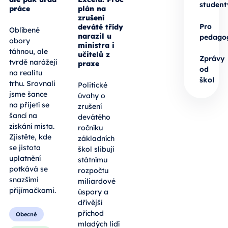
student
práce
plán na
zrušení
Pro
deváté třídy
Oblíbené
narazil u
pedago
obory
ministra i
táhnou, ale
učitelů z
Zprávy
tvrdě narážejí
praxe
od
na realitu
škol
trhu. Srovnali
Politické
jsme šance
úvahy o
na přijetí se
zrušení
šancí na
devátého
získání místa.
ročníku
Zjistěte, kde
základních
se jistota
škol slibují
uplatnění
státnímu
potkává se
rozpočtu
snazšími
miliardové
přijímačkami.
úspory a
dřívější
příchod
Obecné
mladých lidí