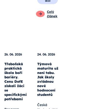
škol
Celý
článek
26. 06. 2026
24. 06. 2026
Třeboňská
Týmová
praktická
maturita už
škola boří
není tabu.
bariéry.
Jak školy
Cenu DofE
zvládnou
získali žáci
nové
se
hodnocení
specifickými
studentů
potřebami
České