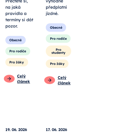
Přečtěte si,
výhodné
na jaká
předplatní
pravidla a
jízdné.
termíny si dát
pozor.
Obecné
Pro rodiče
Obecné
Pro
Pro rodiče
studenty
Pro žáky
Pro žáky
Celý
Celý
článek
článek
19. 06. 2026
17. 06. 2026