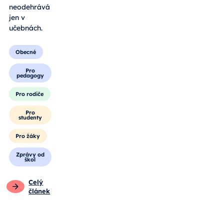
neodehrává
jen v
učebnách.
Obecné
Pro
pedagogy
Pro rodiče
Pro
studenty
Pro žáky
Zprávy od
škol
Celý
článek