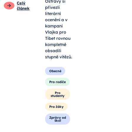
umí nad
Pro
světem
pedagogy
uvažovat
překvapivě
Pro rodiče
do hloubky. Z
Ostravy si
Celý
přivezli
článek
literární
ocenění a v
kampani
Vlajka pro
Tibet rovnou
kompletně
obsadili
stupně vítězů.
Obecné
Pro rodiče
Pro
studenty