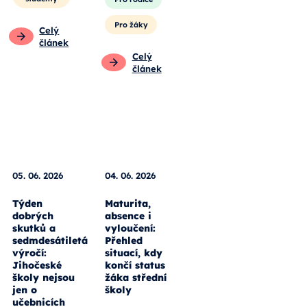
Pro žáky
Celý
článek
Celý
článek
05. 06. 2026
04. 06. 2026
Týden
Maturita,
dobrých
absence i
skutků a
vyloučení:
sedmdesátiletá
Přehled
výročí:
situací, kdy
Jihočeské
končí status
školy nejsou
žáka střední
jen o
školy
učebnicích