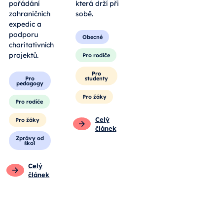
pořádání
která drží při
zahraničních
sobě.
expedic a
podporu
Obecné
charitativních
projektů.
Pro rodiče
Pro
Pro
studenty
pedagogy
Pro žáky
Pro rodiče
Celý
Pro žáky
článek
Zprávy od
škol
Celý
článek