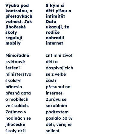
Výuka pod
S kým si
kontrolou, o
děti píšou o
přestávkách
intimitě?
volnost. Jak
Data
jihočeské
ukazují, že
školy
rodiče
regulují
nahradil
mobily
internet
Mimořádné
Intimní život
květnové
dětí a
šetření
dospívajících
ministerstva
se z velké
školství
části
přineslo
přesunul na
přesná data
internet.
o mobilech
Zprávu se
ve školách.
sexuálním
Zatímco v
podtextem
hodinách se
poslalo 30 %
jihočeské
dětí, veřejné
školy drží
sdílení