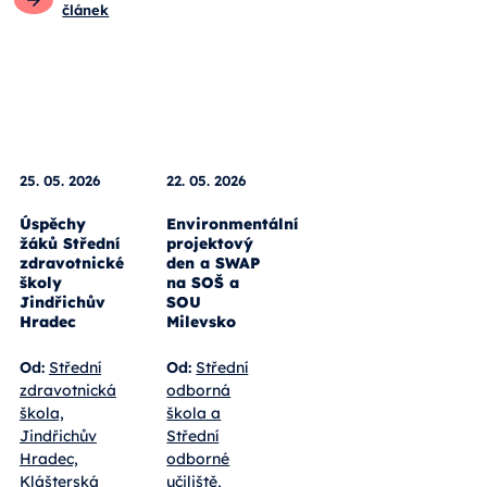
článek
25. 05. 2026
22. 05. 2026
Úspěchy
Environmentální
žáků Střední
projektový
zdravotnické
den a SWAP
školy
na SOŠ a
Jindřichův
SOU
Hradec
Milevsko
Od:
Střední
Od:
Střední
zdravotnická
odborná
škola,
škola a
Jindřichův
Střední
Hradec,
odborné
Klášterská
učiliště,