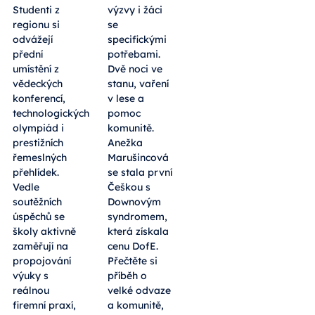
Studenti z
výzvy i žáci
regionu si
se
odvážejí
specifickými
přední
potřebami.
umístění z
Dvě noci ve
vědeckých
stanu, vaření
konferencí,
v lese a
technologických
pomoc
olympiád i
komunitě.
prestižních
Anežka
řemeslných
Marušincová
přehlídek.
se stala první
Vedle
Češkou s
soutěžních
Downovým
úspěchů se
syndromem,
školy aktivně
která získala
zaměřují na
cenu DofE.
propojování
Přečtěte si
výuky s
příběh o
reálnou
velké odvaze
firemní praxí,
a komunitě,