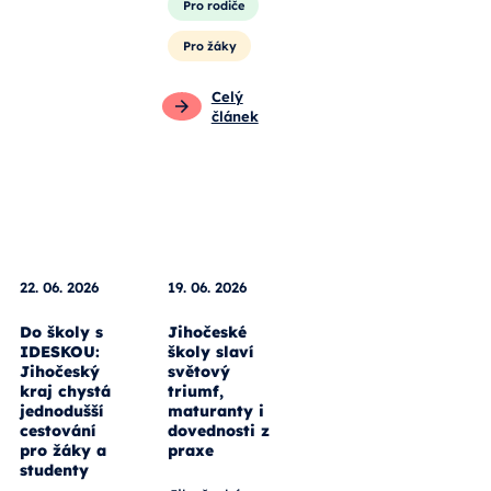
Pro rodiče
Pro žáky
Celý
článek
22. 06. 2026
19. 06. 2026
Do školy s
Jihočeské
IDESKOU:
školy slaví
Jihočeský
světový
kraj chystá
triumf,
jednodušší
maturanty i
cestování
dovednosti z
pro žáky a
praxe
studenty