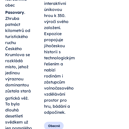
interaktivní
obec
únikovou
Pasovary
.
hrou k 350.
Zhruba
výročí svého
patnáct
založení.
kilometrů od
Expozice
turistického
propojuje
ruchu
jihočeskou
Českého
historii s
Krumlova se
technologickým
rozkládá
řešením a
místo, jehož
nabízí
jedinou
rodinám i
výraznou
zástupcům
dominantou
volnočasového
zůstala stará
vzdělávání
gotická věž
.
prostor pro
Ta byla
hru, bádání a
dlouhá
odpočinek.
desetiletí
svědkem už
Obecné
jen pomalého