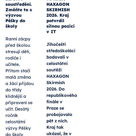
soustředění.
HAXAGON
Změňte to s
SKIRMISH
výzvou
2026. Kraj
Pěšky do
potvrdil
školy
silnou pozici
v IT
Ranní zácpy
Jihočeští
před školou
středoškoláci
stresují děti,
bodovali v
rodiče i
celostátní
učitele.
soutěži
Přitom stačí
HAXAGON
malá změna
Skirmish
a žáci přijdou
2026. Do
do třídy
republikového
klidnější a
finále v
připravení se
Praze se
učit. Desátý
probojovalo
ročník
pět z nich.
celostátní
Kraj tak
výzvy Pěšky
ukázal, že v
do školy