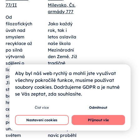
77/II
Milevsko, Čs.
armády 777
Od
filozofických
Jako každý
úvah nad
rok, tak i
smyslem
letos oslavila
recyklace až
naše škola
po silná
Mezinárodní
výtvarná
den Země. Již
sdělení o
tradičně
lidských
vyrazili naši
Aby byl náš web rychlý a mohli jste využívat
právech.
žáci prvních
všechny pokročilé funkce, musíme používat
Jihočeští
ročníků dne
soubory cookies. Dodržujeme GDPR a je nutné
středoškoláci
13. 4. 2026 do
se Vás zeptat, zda souhlasíte.
bodovali
přírody, kde
hned ve dvou
sbírali
Číst více
Odmítnout
celostátních
odpadky. V
soutěžích a
letošním roce
Nastavení cookies
Přijmout vše
potvrdili, že
ale v rámci
umí nad
celé školy
světem
navíc proběhl