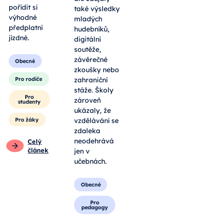
pořídit si
také výsledky
výhodné
mladých
předplatní
hudebníků,
jízdné.
digitální
soutěže,
závěrečné
Obecné
zkoušky nebo
Pro rodiče
zahraniční
stáže. Školy
Pro
zároveň
studenty
ukázaly, že
Pro žáky
vzdělávání se
zdaleka
neodehrává
Celý
článek
jen v
učebnách.
Obecné
Pro
pedagogy