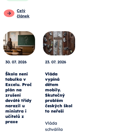
Celý
článek
30. 07. 2026
23. 07. 2026
Škola není
Vláda
tabulka v
vypíná
Excelu. Proč
dětem
plán na
mobily.
zrušení
Skutečný
deváté třídy
problém
narazil u
českých škol
ministra i
to neřeší
učitelů z
praxe
Vláda
schválila