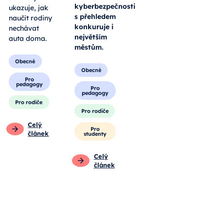
kyberbezpečnosti
ukazuje, jak
s přehledem
naučit rodiny
konkuruje i
nechávat
největším
auta doma.
městům.
Obecné
Obecné
Pro
pedagogy
Pro
pedagogy
Pro rodiče
Pro rodiče
Celý
Pro
článek
studenty
Celý
článek