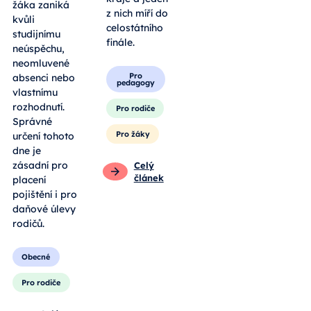
žáka zaniká
z nich míří do
kvůli
celostátního
studijnímu
finále.
neúspěchu,
neomluvené
Pro
absenci nebo
pedagogy
vlastnímu
rozhodnutí.
Pro rodiče
Správné
Pro žáky
určení tohoto
dne je
zásadní pro
Celý
článek
placení
pojištění i pro
daňové úlevy
rodičů.
Obecné
Pro rodiče