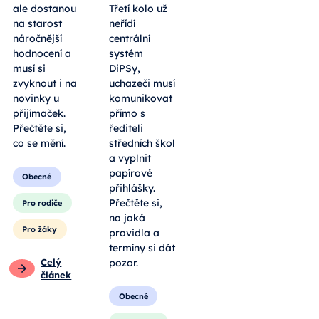
ale dostanou
Třetí kolo už
na starost
neřídí
náročnější
centrální
hodnocení a
systém
musí si
DiPSy,
zvyknout i na
uchazeči musí
novinky u
komunikovat
přijímaček.
přímo s
Přečtěte si,
řediteli
co se mění.
středních škol
a vyplnit
papírové
Obecné
přihlášky.
Přečtěte si,
Pro rodiče
na jaká
Pro žáky
pravidla a
termíny si dát
Celý
pozor.
článek
Obecné