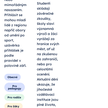
Studenti
mimořádným
skládají
nasazením.
závěrečné
Přihlásit se
zkoušky,
mohou mladí
školy slaví
lidé z regionu
významná
napříč obory
výročí a žáci
od umění po
vyrážejí za
sport,
hranice svých
uzávěrka
měst, ať už
přihlášek je
na zkušenou
podle
do zahraničí,
pravidel v
nebo pro
polovině září.
celostátní
ocenění.
Obecné
Aktuální dění
ukazuje, že
Pro
pedagogy
jihočeské
vzdělávací
Pro rodiče
instituce jsou
plné života,
Pro žáky