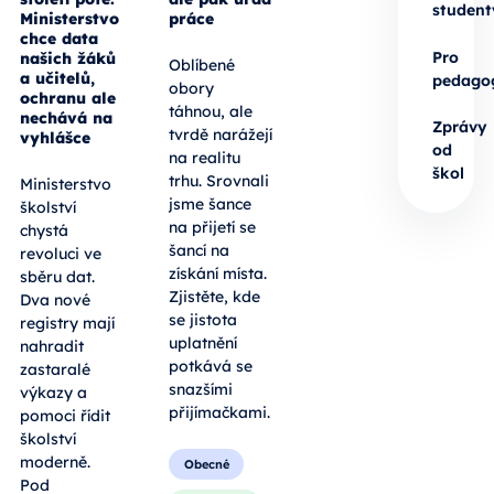
student
Ministerstvo
práce
chce data
Pro
našich žáků
Oblíbené
a učitelů,
pedago
obory
ochranu ale
táhnou, ale
nechává na
Zprávy
tvrdě narážejí
vyhlášce
od
na realitu
škol
trhu. Srovnali
Ministerstvo
jsme šance
školství
na přijetí se
chystá
šancí na
revoluci ve
získání místa.
sběru dat.
Zjistěte, kde
Dva nové
se jistota
registry mají
uplatnění
nahradit
potkává se
zastaralé
snazšími
výkazy a
přijímačkami.
pomoci řídit
školství
moderně.
Obecné
Pod