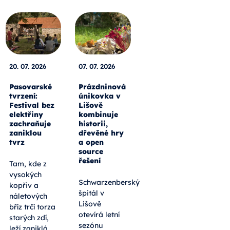
20. 07. 2026
07. 07. 2026
Pasovarské
Prázdninová
tvrzení:
únikovka v
Festival bez
Lišově
elektřiny
kombinuje
zachraňuje
historii,
zaniklou
dřevěné hry
tvrz
a open
source
řešení
Tam, kde z
vysokých
Schwarzenberský
kopřiv a
špitál v
náletových
Lišově
bříz trčí torza
otevírá letní
starých zdí,
sezónu
leží zaniklá