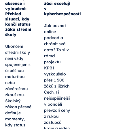
absence i
žáci excelují
vyloučení:
v
Přehled
kyberbezpečnosti
situací, kdy
končí status
Jak poznat
žáka střední
online
školy
podvod a
chránit svá
Ukončení
data? To si v
střední školy
rámci
není vždy
projektu
spojené jen s
KPBI
úspěšnou
vyzkoušelo
maturitou
přes 1 500
nebo
žáků z jižních
závěrečnou
Čech. Ti
zkouškou.
nejúspěšnější
Školský
v pondělí
zákon přesně
převzali ceny
definuje
z rukou
momenty,
zástupců
kdy status
kraje a jeden