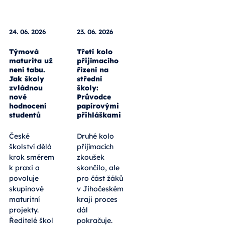
24. 06. 2026
23. 06. 2026
Týmová
Třetí kolo
maturita už
přijímacího
není tabu.
řízení na
Jak školy
střední
zvládnou
školy:
nové
Průvodce
hodnocení
papírovými
studentů
přihláškami
České
Druhé kolo
školství dělá
přijímacích
krok směrem
zkoušek
k praxi a
skončilo, ale
povoluje
pro část žáků
skupinové
v Jihočeském
maturitní
kraji proces
projekty.
dál
Ředitelé škol
pokračuje.