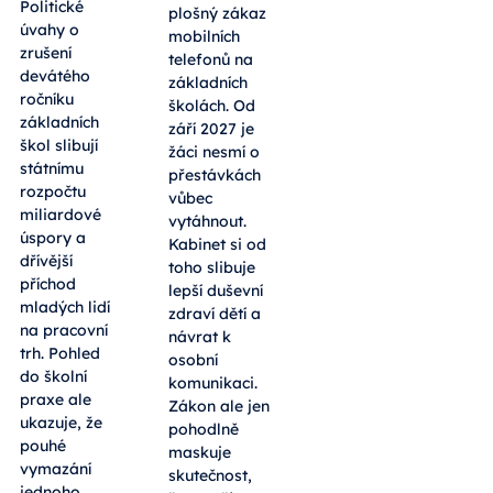
Politické
plošný zákaz
úvahy o
mobilních
zrušení
telefonů na
devátého
základních
ročníku
školách. Od
základních
září 2027 je
škol slibují
žáci nesmí o
státnímu
přestávkách
rozpočtu
vůbec
miliardové
vytáhnout.
úspory a
Kabinet si od
dřívější
toho slibuje
příchod
lepší duševní
mladých lidí
zdraví dětí a
na pracovní
návrat k
trh. Pohled
osobní
do školní
komunikaci.
praxe ale
Zákon ale jen
ukazuje, že
pohodlně
pouhé
maskuje
vymazání
skutečnost,
jednoho