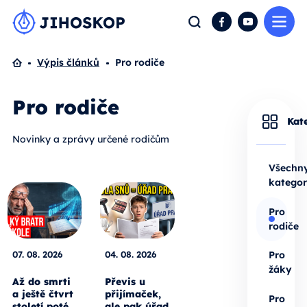
Me
Hledat
Facebook
YouTube
Domů
Výpis článků
Pro rodiče
Pro rodiče
Kat
Novinky a zprávy určené rodičům
Všechn
kategor
Pro
rodiče
07. 08. 2026
04. 08. 2026
Pro
žáky
Až do smrti
Převis u
a ještě čtvrt
přijímaček,
Pro
století poté.
ale pak úřad