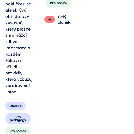
Pro rodiče
pokličkou se
ale skrývá
obří datový
Celý
článek
vysavač,
který plošně
shromáždí
citlivé
informace o
každém
žákovi i
učiteli s
pravidly,
která vzbuzují
víc obav než
jistot.
Obecné
Pro
pedagogy
Pro rodiče