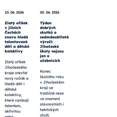
10. 06. 2026
05. 06. 2026
Zlatý oříšek
Týden
v jižních
dobrých
Čechách
skutků a
znovu hledá
sedmdesátiletá
talentované
výročí:
děti a dětské
Jihočeské
kolektivy
školy nejsou
jen o
učebnicích
Zlatý oříšek
Jihočeského
Konec
kraje otevřel
školního roku
nový ročník a
v Jihočeském
hledá děti i
kraji se
dětské
tradičně nese
kolektivy,
ve znamení
které vynikají
slavnostních i
talentem,
hektických
aktivitou
chvílí.
nebo