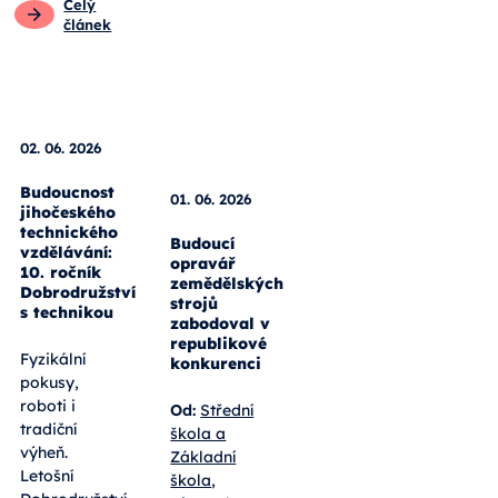
Celý
článek
01. 06. 2026
Budoucí
opravář
02. 06. 2026
zemědělských
strojů
Budoucnost
zabodoval v
jihočeského
republikové
technického
konkurenci
vzdělávání:
10. ročník
Od:
Střední
Dobrodružství
škola a
s technikou
Základní
škola,
Fyzikální