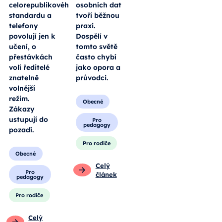
celorepublikového
osobních dat
standardu a
tvoří běžnou
telefony
praxi.
povolují jen k
Dospělí v
učení, o
tomto světě
přestávkách
často chybí
volí ředitelé
jako opora a
znatelně
průvodci.
volnější
režim.
Obecné
Zákazy
ustupují do
Pro
pedagogy
pozadí.
Pro rodiče
Obecné
Celý
Pro
článek
pedagogy
Pro rodiče
Celý