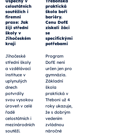
Úspěchy v
Třeboňská
celostátních
praktická
soutěžích i
škola boří
firemní
bariéry.
praxe: Jak
Cenu DofE
žijí střední
získali žáci
školy v
se
Jihočeském
specifickými
kraji
potřebami
Jihočeské
Program
střední školy
DofE není
a vzdělávací
určen jen pro
instituce v
gymnázia.
uplynulých
Základní
dnech
škola
potvrdily
praktická v
svou vysokou
Třeboni už 4
úroveň v celé
roky ukazuje,
řadě
že s dobrým
celostátních i
vedením
mezinárodních
zvládnou
soutěží.
náročné