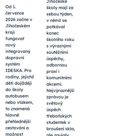
Jihočeské
Od 1.
školy mají za
července
sebou týden,
2026 začne v
v němž se
Jihočeském
potkával
kraji
konec
fungovat
školního roku
nový
s výraznými
integrovaný
soutěžními
dopravní
úspěchy,
systém
odbornou
IDESKA. Pro
praxí i
rodiny, jejichž
komunitními
děti dojíždějí
akcemi.
do školy
Nejvýraznější
autobusem
zprávou je
nebo vlakem,
světový
to znamená
úspěch
hlavně
třeboňských
přehlednější
studentek v
cestování a
broušení skla,
možnost
ale zaujaly