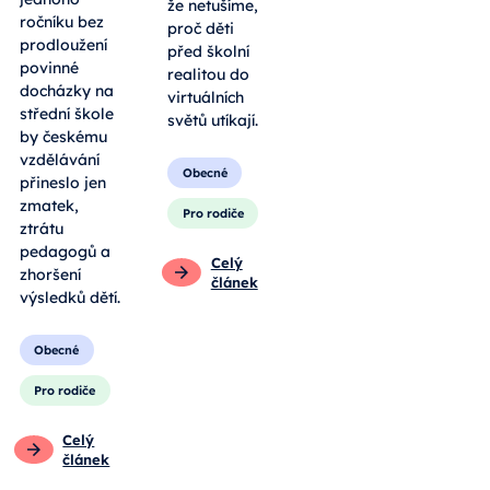
že netušíme,
ročníku bez
proč děti
prodloužení
před školní
povinné
realitou do
docházky na
virtuálních
střední škole
světů utíkají.
by českému
vzdělávání
Obecné
přineslo jen
zmatek,
Pro rodiče
ztrátu
pedagogů a
Celý
zhoršení
článek
výsledků dětí.
Obecné
Pro rodiče
Celý
článek