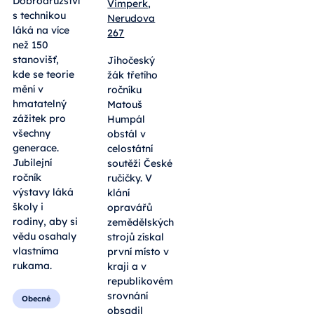
Vimperk,
pokusy,
Nerudova
roboti i
267
tradiční
výheň.
Jihočeský
Letošní
žák třetího
Dobrodružství
ročníku
s technikou
Matouš
láká na více
Humpál
než 150
obstál v
stanovišť,
celostátní
kde se teorie
soutěži České
mění v
ručičky. V
hmatatelný
klání
zážitek pro
opravářů
všechny
zemědělských
generace.
strojů získal
Jubilejní
první místo v
ročník
kraji a v
výstavy láká
republikovém
školy i
srovnání
rodiny, aby si
obsadil
vědu osahaly