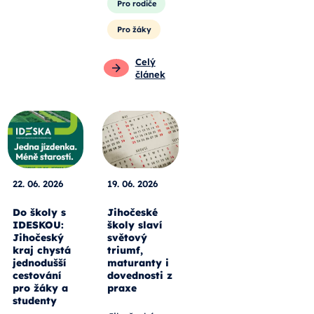
Pro rodiče
Pro žáky
Celý
článek
22. 06. 2026
19. 06. 2026
Do školy s
Jihočeské
IDESKOU:
školy slaví
Jihočeský
světový
kraj chystá
triumf,
jednodušší
maturanty i
cestování
dovednosti z
pro žáky a
praxe
studenty