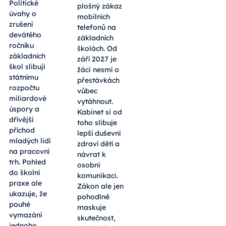
Politické
plošný zákaz
úvahy o
mobilních
zrušení
telefonů na
devátého
základních
ročníku
školách. Od
základních
září 2027 je
škol slibují
žáci nesmí o
státnímu
přestávkách
rozpočtu
vůbec
miliardové
vytáhnout.
úspory a
Kabinet si od
dřívější
toho slibuje
příchod
lepší duševní
mladých lidí
zdraví dětí a
na pracovní
návrat k
trh. Pohled
osobní
do školní
komunikaci.
praxe ale
Zákon ale jen
ukazuje, že
pohodlně
pouhé
maskuje
vymazání
skutečnost,
jednoho