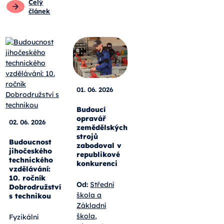
Celý
článek
01. 06. 2026
Budoucí
opravář
02. 06. 2026
zemědělských
strojů
Budoucnost
zabodoval v
jihočeského
republikové
technického
konkurenci
vzdělávání:
10. ročník
Od:
Střední
Dobrodružství
škola a
s technikou
Základní
škola,
Fyzikální