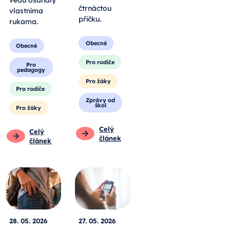
čtrnáctou
vlastníma
příčku.
rukama.
Obecné
Obecné
Pro rodiče
Pro
pedagogy
Pro žáky
Pro rodiče
Zprávy od
škol
Pro žáky
Celý
Celý
článek
článek
28. 05. 2026
27. 05. 2026