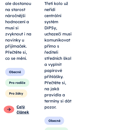
ale dostanou
Třetí kolo už
na starost
neřídí
náročnější
centrální
hodnocení a
systém
musí si
DiPSy,
zvyknout i na
uchazeči musí
novinky u
komunikovat
přijímaček.
přímo s
Přečtěte si,
řediteli
co se mění.
středních škol
a vyplnit
papírové
Obecné
přihlášky.
Přečtěte si,
Pro rodiče
na jaká
Pro žáky
pravidla a
termíny si dát
Celý
pozor.
článek
Obecné