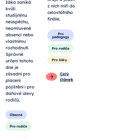
žáka zaniká
z nich míří do
kvůli
celostátního
studijnímu
finále.
neúspěchu,
neomluvené
Pro
absenci nebo
pedagogy
vlastnímu
rozhodnutí.
Pro rodiče
Správné
Pro žáky
určení tohoto
dne je
zásadní pro
Celý
článek
placení
pojištění i pro
daňové úlevy
rodičů.
Obecné
Pro rodiče