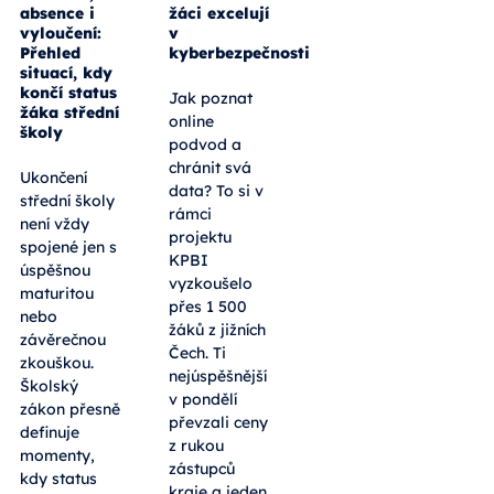
absence i
žáci excelují
vyloučení:
v
Přehled
kyberbezpečnosti
situací, kdy
končí status
Jak poznat
žáka střední
online
školy
podvod a
chránit svá
Ukončení
data? To si v
střední školy
rámci
není vždy
projektu
spojené jen s
KPBI
úspěšnou
vyzkoušelo
maturitou
přes 1 500
nebo
žáků z jižních
závěrečnou
Čech. Ti
zkouškou.
nejúspěšnější
Školský
v pondělí
zákon přesně
převzali ceny
definuje
z rukou
momenty,
zástupců
kdy status
kraje a jeden