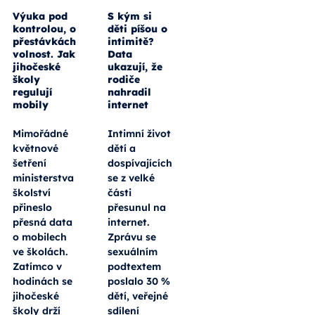
Výuka pod
S kým si
kontrolou, o
děti píšou o
přestávkách
intimitě?
volnost. Jak
Data
jihočeské
ukazují, že
školy
rodiče
regulují
nahradil
mobily
internet
Mimořádné
Intimní život
květnové
dětí a
šetření
dospívajících
ministerstva
se z velké
školství
části
přineslo
přesunul na
přesná data
internet.
o mobilech
Zprávu se
ve školách.
sexuálním
Zatímco v
podtextem
hodinách se
poslalo 30 %
jihočeské
dětí, veřejné
školy drží
sdílení