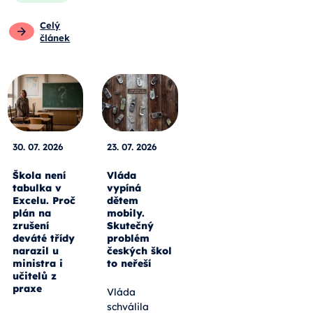
Celý
článek
30. 07. 2026
23. 07. 2026
Škola není
Vláda
tabulka v
vypíná
Excelu. Proč
dětem
plán na
mobily.
zrušení
Skutečný
deváté třídy
problém
narazil u
českých škol
ministra i
to neřeší
učitelů z
praxe
Vláda
schválila