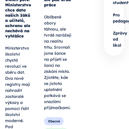
student
Ministerstvo
práce
chce data
Pro
našich žáků
Oblíbené
a učitelů,
pedago
obory
ochranu ale
táhnou, ale
nechává na
Zprávy
tvrdě narážejí
vyhlášce
od
na realitu
škol
trhu. Srovnali
Ministerstvo
jsme šance
školství
na přijetí se
chystá
šancí na
revoluci ve
získání místa.
sběru dat.
Zjistěte, kde
Dva nové
se jistota
registry mají
uplatnění
nahradit
potkává se
zastaralé
snazšími
výkazy a
přijímačkami.
pomoci řídit
školství
moderně.
Obecné
Pod