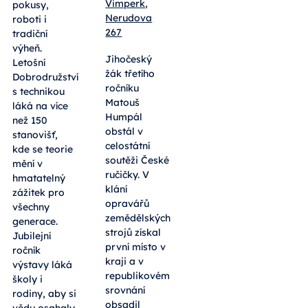
Vimperk,
pokusy,
Nerudova
roboti i
267
tradiční
výheň.
Jihočeský
Letošní
žák třetího
Dobrodružství
ročníku
s technikou
Matouš
láká na více
Humpál
než 150
obstál v
stanovišť,
celostátní
kde se teorie
soutěži České
mění v
ručičky. V
hmatatelný
klání
zážitek pro
opravářů
všechny
zemědělských
generace.
strojů získal
Jubilejní
první místo v
ročník
kraji a v
výstavy láká
republikovém
školy i
srovnání
rodiny, aby si
obsadil
vědu osahaly