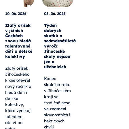
10. 06. 2026
05. 06. 2026
Zlatý oříšek
Týden
v jižních
dobrých
Čechách
skutků a
znovu hledá
sedmdesátiletá
talentované
výročí:
děti a dětské
Jihočeské
kolektivy
školy nejsou
jen o
učebnicích
Zlatý oříšek
Jihočeského
Konec
kraje otevřel
školního roku
nový ročník a
v Jihočeském
hledá děti i
kraji se
dětské
tradičně nese
kolektivy,
ve znamení
které vynikají
slavnostních i
talentem,
hektických
aktivitou
chvílí.
nebo