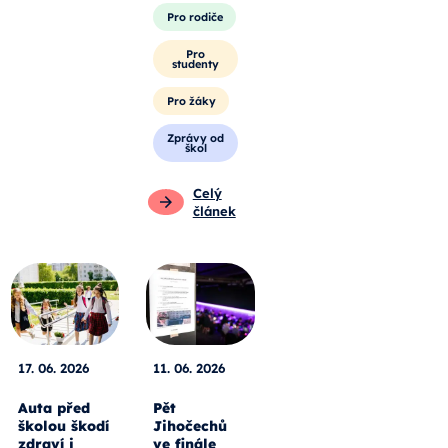
Pro rodiče
Pro
studenty
Pro žáky
Zprávy od
škol
Celý
článek
17. 06. 2026
11. 06. 2026
Auta před
Pět
školou škodí
Jihočechů
zdraví i
ve finále