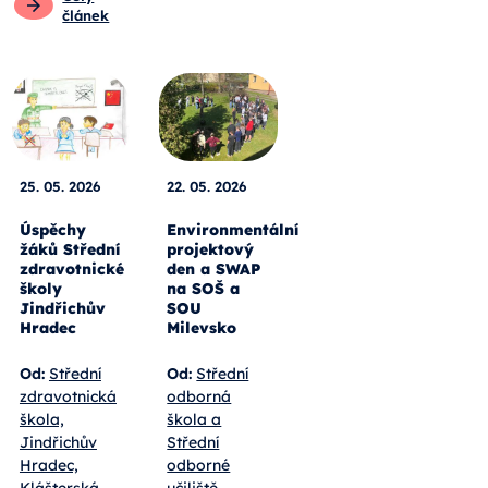
článek
25. 05. 2026
22. 05. 2026
Úspěchy
Environmentální
žáků Střední
projektový
zdravotnické
den a SWAP
školy
na SOŠ a
Jindřichův
SOU
Hradec
Milevsko
Od:
Střední
Od:
Střední
zdravotnická
odborná
škola,
škola a
Jindřichův
Střední
Hradec,
odborné
Klášterská
učiliště,