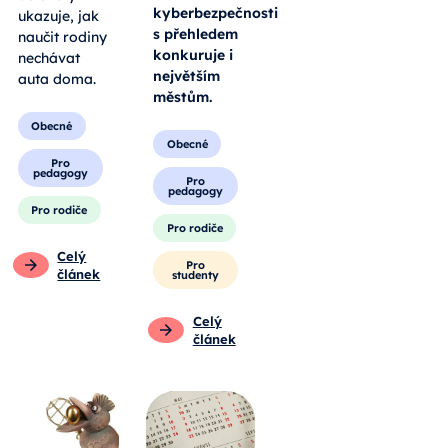
kyberbezpečnosti
ukazuje, jak
s přehledem
naučit rodiny
konkuruje i
nechávat
největším
auta doma.
městům.
Obecné
Obecné
Pro
pedagogy
Pro
pedagogy
Pro rodiče
Pro rodiče
Celý
Pro
článek
studenty
Celý
článek