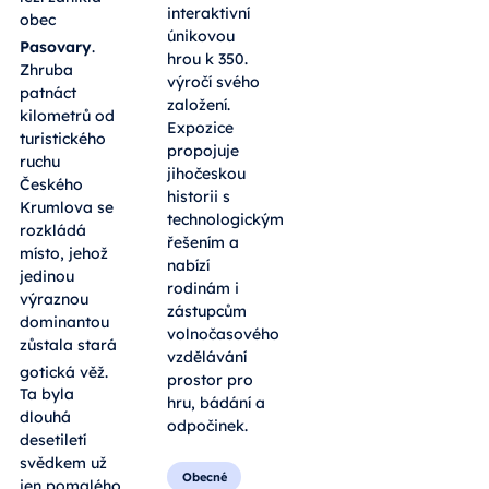
interaktivní
obec
únikovou
Pasovary
.
hrou k 350.
Zhruba
výročí svého
patnáct
založení.
kilometrů od
Expozice
turistického
propojuje
ruchu
jihočeskou
Českého
historii s
Krumlova se
technologickým
rozkládá
řešením a
místo, jehož
nabízí
jedinou
rodinám i
výraznou
zástupcům
dominantou
volnočasového
zůstala stará
vzdělávání
gotická věž
.
prostor pro
Ta byla
hru, bádání a
dlouhá
odpočinek.
desetiletí
svědkem už
Obecné
jen pomalého