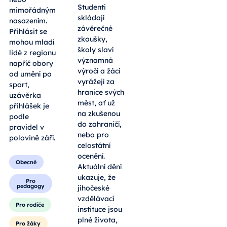
Studenti
mimořádným
skládají
nasazením.
závěrečné
Přihlásit se
zkoušky,
mohou mladí
školy slaví
lidé z regionu
významná
napříč obory
výročí a žáci
od umění po
vyrážejí za
sport,
hranice svých
uzávěrka
měst, ať už
přihlášek je
na zkušenou
podle
do zahraničí,
pravidel v
nebo pro
polovině září.
celostátní
ocenění.
Obecné
Aktuální dění
ukazuje, že
Pro
pedagogy
jihočeské
vzdělávací
Pro rodiče
instituce jsou
plné života,
Pro žáky