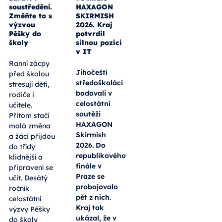
soustředění.
HAXAGON
Změňte to s
SKIRMISH
výzvou
2026. Kraj
Pěšky do
potvrdil
školy
silnou pozici
v IT
Ranní zácpy
Jihočeští
před školou
středoškoláci
stresují děti,
bodovali v
rodiče i
celostátní
učitele.
soutěži
Přitom stačí
HAXAGON
malá změna
Skirmish
a žáci přijdou
2026. Do
do třídy
republikového
klidnější a
finále v
připravení se
Praze se
učit. Desátý
probojovalo
ročník
pět z nich.
celostátní
Kraj tak
výzvy Pěšky
ukázal, že v
do školy