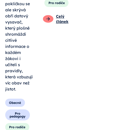
Pro rodiče
pokličkou se
ale skrývá
obří datový
Celý
článek
vysavač,
který plošně
shromáždí
citlivé
informace o
každém
žákovi i
učiteli s
pravidly,
která vzbuzují
víc obav než
jistot.
Obecné
Pro
pedagogy
Pro rodiče