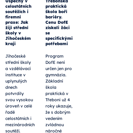
Úspěchy v
Třeboňská
celostátních
praktická
soutěžích i
škola boří
firemní
bariéry.
praxe: Jak
Cenu DofE
žijí střední
získali žáci
školy v
se
Jihočeském
specifickými
kraji
potřebami
Jihočeské
Program
střední školy
DofE není
a vzdělávací
určen jen pro
instituce v
gymnázia.
uplynulých
Základní
dnech
škola
potvrdily
praktická v
svou vysokou
Třeboni už 4
úroveň v celé
roky ukazuje,
řadě
že s dobrým
celostátních i
vedením
mezinárodních
zvládnou
soutěží.
náročné