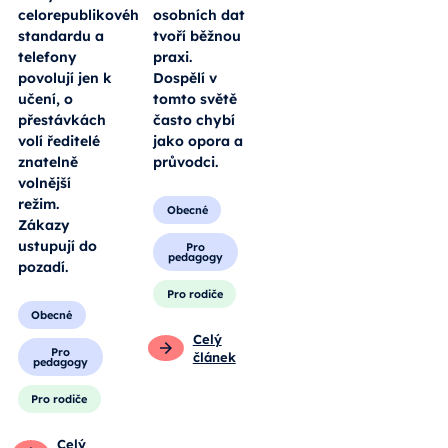
celorepublikového
osobních dat
standardu a
tvoří běžnou
telefony
praxi.
povolují jen k
Dospělí v
učení, o
tomto světě
přestávkách
často chybí
volí ředitelé
jako opora a
znatelně
průvodci.
volnější
režim.
Obecné
Zákazy
ustupují do
Pro
pedagogy
pozadí.
Pro rodiče
Obecné
Celý
Pro
článek
pedagogy
Pro rodiče
Celý