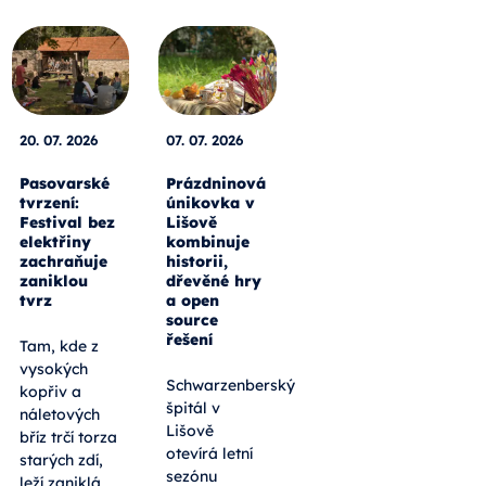
20. 07. 2026
07. 07. 2026
Pasovarské
Prázdninová
tvrzení:
únikovka v
Festival bez
Lišově
elektřiny
kombinuje
zachraňuje
historii,
zaniklou
dřevěné hry
tvrz
a open
source
řešení
Tam, kde z
vysokých
Schwarzenberský
kopřiv a
špitál v
náletových
Lišově
bříz trčí torza
otevírá letní
starých zdí,
sezónu
leží zaniklá