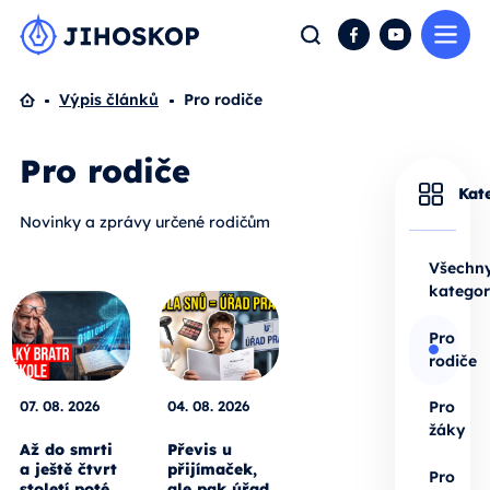
Me
Hledat
Facebook
YouTube
Domů
Výpis článků
Pro rodiče
Pro rodiče
Kat
Novinky a zprávy určené rodičům
Všechn
kategor
Pro
rodiče
07. 08. 2026
04. 08. 2026
Pro
žáky
Až do smrti
Převis u
a ještě čtvrt
přijímaček,
Pro
století poté.
ale pak úřad