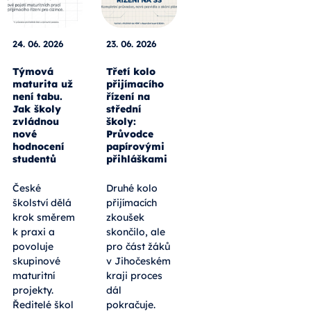
24. 06. 2026
23. 06. 2026
Týmová
Třetí kolo
maturita už
přijímacího
není tabu.
řízení na
Jak školy
střední
zvládnou
školy:
nové
Průvodce
hodnocení
papírovými
studentů
přihláškami
České
Druhé kolo
školství dělá
přijímacích
krok směrem
zkoušek
k praxi a
skončilo, ale
povoluje
pro část žáků
skupinové
v Jihočeském
maturitní
kraji proces
projekty.
dál
Ředitelé škol
pokračuje.