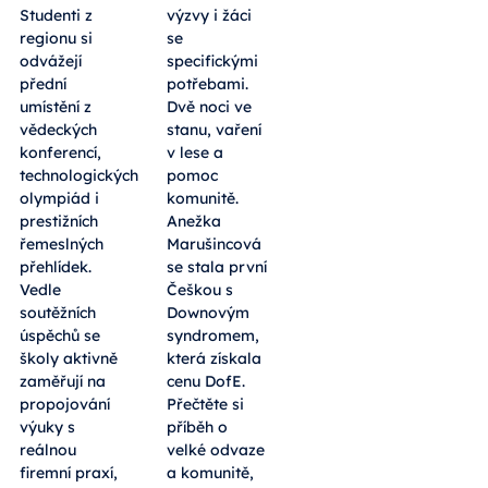
Studenti z
výzvy i žáci
regionu si
se
odvážejí
specifickými
přední
potřebami.
umístění z
Dvě noci ve
vědeckých
stanu, vaření
konferencí,
v lese a
technologických
pomoc
olympiád i
komunitě.
prestižních
Anežka
řemeslných
Marušincová
přehlídek.
se stala první
Vedle
Češkou s
soutěžních
Downovým
úspěchů se
syndromem,
školy aktivně
která získala
zaměřují na
cenu DofE.
propojování
Přečtěte si
výuky s
příběh o
reálnou
velké odvaze
firemní praxí,
a komunitě,