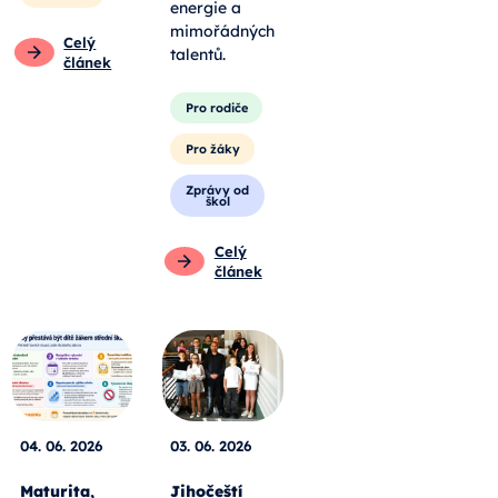
energie a
mimořádných
Celý
talentů.
článek
Pro rodiče
Pro žáky
Zprávy od
škol
Celý
článek
04. 06. 2026
03. 06. 2026
Maturita,
Jihočeští