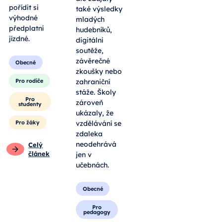
pořídit si
také výsledky
výhodné
mladých
předplatní
hudebníků,
jízdné.
digitální
soutěže,
závěrečné
Obecné
zkoušky nebo
Pro rodiče
zahraniční
stáže. Školy
Pro
zároveň
studenty
ukázaly, že
Pro žáky
vzdělávání se
zdaleka
neodehrává
Celý
článek
jen v
učebnách.
Obecné
Pro
pedagogy