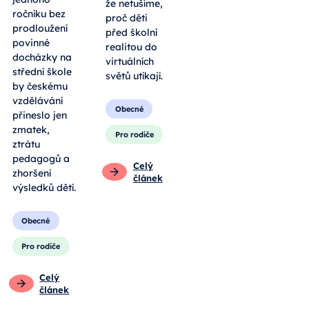
že netušíme,
ročníku bez
proč děti
prodloužení
před školní
povinné
realitou do
docházky na
virtuálních
střední škole
světů utíkají.
by českému
vzdělávání
Obecné
přineslo jen
zmatek,
Pro rodiče
ztrátu
pedagogů a
Celý
zhoršení
článek
výsledků dětí.
Obecné
Pro rodiče
Celý
článek