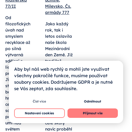
77/II
Milevsko, Čs.
armády 777
Od
filozofických
Jako každý
úvah nad
rok, tak i
smyslem
letos oslavila
recyklace až
naše škola
po silná
Mezinárodní
výtvarná
den Země. Již
sdělení o
tradičně
lidských
vyrazili naši
Aby byl náš web rychlý a mohli jste využívat
právech.
žáci prvních
všechny pokročilé funkce, musíme používat
Jihočeští
ročníků dne
soubory cookies. Dodržujeme GDPR a je nutné
středoškoláci
13. 4. 2026 do
se Vás zeptat, zda souhlasíte.
bodovali
přírody, kde
hned ve dvou
sbírali
Číst více
Odmítnout
celostátních
odpadky. V
soutěžích a
letošním roce
Nastavení cookies
Přijmout vše
potvrdili, že
ale v rámci
umí nad
celé školy
světem
navíc proběhl