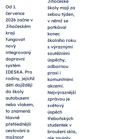
Jihočeské
Od 1.
školy mají za
července
sebou týden,
2026 začne v
v němž se
Jihočeském
potkával
kraji
konec
fungovat
školního roku
nový
s výraznými
integrovaný
soutěžními
dopravní
úspěchy,
systém
odbornou
IDESKA. Pro
praxí i
rodiny, jejichž
komunitními
děti dojíždějí
akcemi.
do školy
Nejvýraznější
autobusem
zprávou je
nebo vlakem,
světový
to znamená
úspěch
hlavně
třeboňských
přehlednější
studentek v
cestování a
broušení skla,
možnost
ale zaujaly