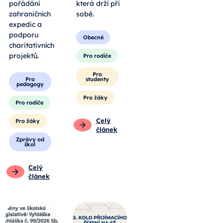
pořádání
která drží při
zahraničních
sobě.
expedic a
podporu
Obecné
charitativních
projektů.
Pro rodiče
Pro
Pro
studenty
pedagogy
Pro žáky
Pro rodiče
Celý
Pro žáky
článek
Zprávy od
škol
Celý
článek