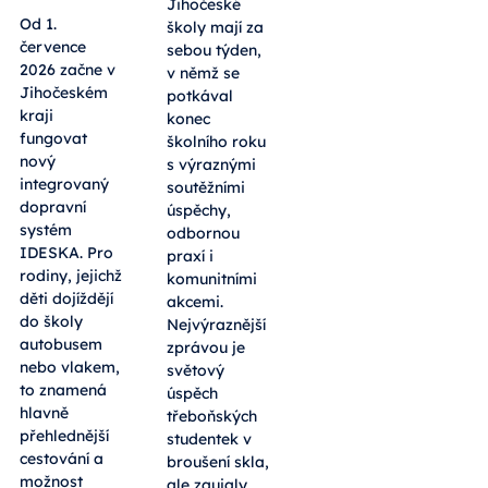
Jihočeské
Od 1.
školy mají za
července
sebou týden,
2026 začne v
v němž se
Jihočeském
potkával
kraji
konec
fungovat
školního roku
nový
s výraznými
integrovaný
soutěžními
dopravní
úspěchy,
systém
odbornou
IDESKA. Pro
praxí i
rodiny, jejichž
komunitními
děti dojíždějí
akcemi.
do školy
Nejvýraznější
autobusem
zprávou je
nebo vlakem,
světový
to znamená
úspěch
hlavně
třeboňských
přehlednější
studentek v
cestování a
broušení skla,
možnost
ale zaujaly