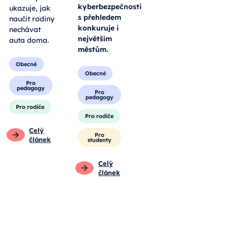
kyberbezpečnosti
ukazuje, jak
s přehledem
naučit rodiny
konkuruje i
nechávat
největším
auta doma.
městům.
Obecné
Obecné
Pro
pedagogy
Pro
pedagogy
Pro rodiče
Pro rodiče
Celý
Pro
článek
studenty
Celý
článek