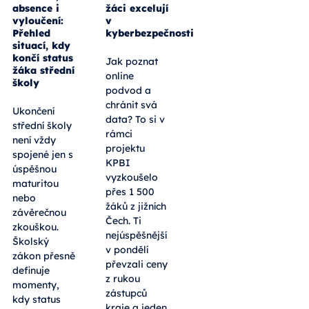
absence i
žáci excelují
vyloučení:
v
Přehled
kyberbezpečnosti
situací, kdy
končí status
Jak poznat
žáka střední
online
školy
podvod a
chránit svá
Ukončení
data? To si v
střední školy
rámci
není vždy
projektu
spojené jen s
KPBI
úspěšnou
vyzkoušelo
maturitou
přes 1 500
nebo
žáků z jižních
závěrečnou
Čech. Ti
zkouškou.
nejúspěšnější
Školský
v pondělí
zákon přesně
převzali ceny
definuje
z rukou
momenty,
zástupců
kdy status
kraje a jeden