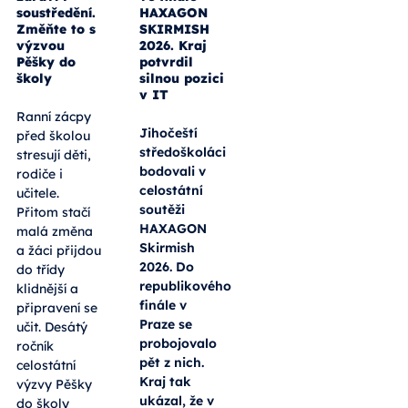
soustředění.
HAXAGON
Změňte to s
SKIRMISH
výzvou
2026. Kraj
Pěšky do
potvrdil
školy
silnou pozici
v IT
Ranní zácpy
Jihočeští
před školou
středoškoláci
stresují děti,
bodovali v
rodiče i
celostátní
učitele.
soutěži
Přitom stačí
HAXAGON
malá změna
Skirmish
a žáci přijdou
2026. Do
do třídy
republikového
klidnější a
finále v
připravení se
Praze se
učit. Desátý
probojovalo
ročník
pět z nich.
celostátní
Kraj tak
výzvy Pěšky
ukázal, že v
do školy