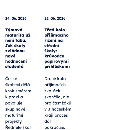
24. 06. 2026
23. 06. 2026
Týmová
Třetí kolo
maturita už
přijímacího
není tabu.
řízení na
Jak školy
střední
zvládnou
školy:
nové
Průvodce
hodnocení
papírovými
studentů
přihláškami
České
Druhé kolo
školství dělá
přijímacích
krok směrem
zkoušek
k praxi a
skončilo, ale
povoluje
pro část žáků
skupinové
v Jihočeském
maturitní
kraji proces
projekty.
dál
Ředitelé škol
pokračuje.