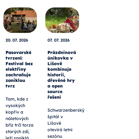
20. 07. 2026
07. 07. 2026
Pasovarské
Prázdninová
tvrzení:
únikovka v
Festival bez
Lišově
elektřiny
kombinuje
zachraňuje
historii,
zaniklou
dřevěné hry
tvrz
a open
source
řešení
Tam, kde z
vysokých
Schwarzenberský
kopřiv a
špitál v
náletových
Lišově
bříz trčí torza
otevírá letní
starých zdí,
sezónu
leží zaniklá