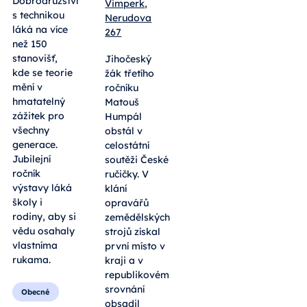
Vimperk,
pokusy,
Nerudova
roboti i
267
tradiční
výheň.
Jihočeský
Letošní
žák třetího
Dobrodružství
ročníku
s technikou
Matouš
láká na více
Humpál
než 150
obstál v
stanovišť,
celostátní
kde se teorie
soutěži České
mění v
ručičky. V
hmatatelný
klání
zážitek pro
opravářů
všechny
zemědělských
generace.
strojů získal
Jubilejní
první místo v
ročník
kraji a v
výstavy láká
republikovém
školy i
srovnání
rodiny, aby si
obsadil
vědu osahaly