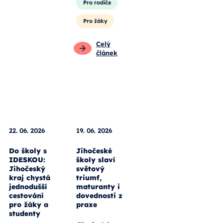
Pro rodiče
Pro žáky
Celý
článek
22. 06. 2026
19. 06. 2026
Do školy s
Jihočeské
IDESKOU:
školy slaví
Jihočeský
světový
kraj chystá
triumf,
jednodušší
maturanty i
cestování
dovednosti z
pro žáky a
praxe
studenty