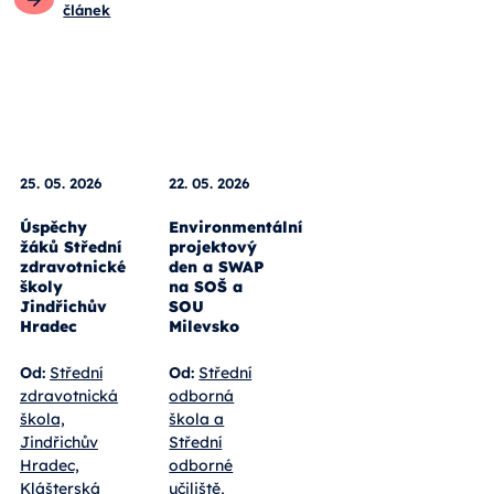
článek
25. 05. 2026
22. 05. 2026
Úspěchy
Environmentální
žáků Střední
projektový
zdravotnické
den a SWAP
školy
na SOŠ a
Jindřichův
SOU
Hradec
Milevsko
Od:
Střední
Od:
Střední
zdravotnická
odborná
škola,
škola a
Jindřichův
Střední
Hradec,
odborné
Klášterská
učiliště,