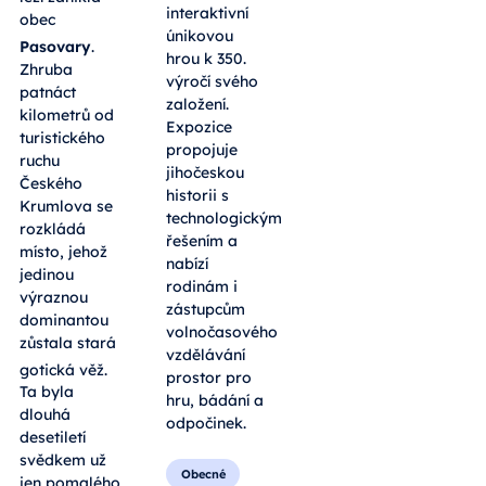
interaktivní
obec
únikovou
Pasovary
.
hrou k 350.
Zhruba
výročí svého
patnáct
založení.
kilometrů od
Expozice
turistického
propojuje
ruchu
jihočeskou
Českého
historii s
Krumlova se
technologickým
rozkládá
řešením a
místo, jehož
nabízí
jedinou
rodinám i
výraznou
zástupcům
dominantou
volnočasového
zůstala stará
vzdělávání
gotická věž
.
prostor pro
Ta byla
hru, bádání a
dlouhá
odpočinek.
desetiletí
svědkem už
Obecné
jen pomalého