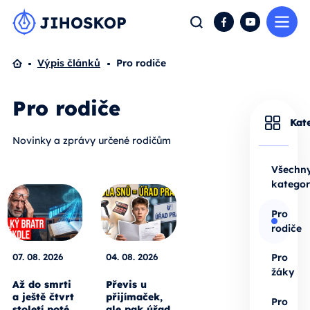
Me
Hledat
Facebook
YouTube
Domů
Výpis článků
Pro rodiče
Pro rodiče
Kat
Novinky a zprávy určené rodičům
Všechn
kategor
Pro
rodiče
07. 08. 2026
04. 08. 2026
Pro
žáky
Až do smrti
Převis u
a ještě čtvrt
přijímaček,
Pro
století poté.
ale pak úřad