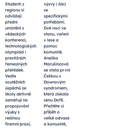
Studenti z
výzvy i žáci
regionu si
se
odvážejí
specifickými
přední
potřebami.
umístění z
Dvě noci ve
vědeckých
stanu, vaření
konferencí,
v lese a
technologických
pomoc
olympiád i
komunitě.
prestižních
Anežka
řemeslných
Marušincová
přehlídek.
se stala první
Vedle
Češkou s
soutěžních
Downovým
úspěchů se
syndromem,
školy aktivně
která získala
zaměřují na
cenu DofE.
propojování
Přečtěte si
výuky s
příběh o
reálnou
velké odvaze
firemní praxí,
a komunitě,