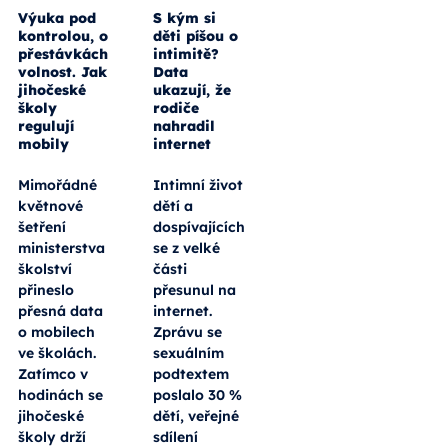
Výuka pod
S kým si
kontrolou, o
děti píšou o
přestávkách
intimitě?
volnost. Jak
Data
jihočeské
ukazují, že
školy
rodiče
regulují
nahradil
mobily
internet
Mimořádné
Intimní život
květnové
dětí a
šetření
dospívajících
ministerstva
se z velké
školství
části
přineslo
přesunul na
přesná data
internet.
o mobilech
Zprávu se
ve školách.
sexuálním
Zatímco v
podtextem
hodinách se
poslalo 30 %
jihočeské
dětí, veřejné
školy drží
sdílení