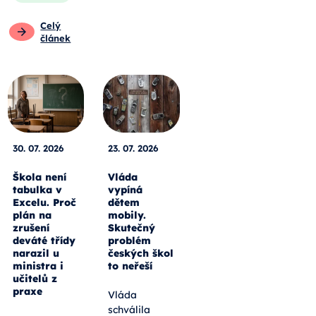
Celý
článek
30. 07. 2026
23. 07. 2026
Škola není
Vláda
tabulka v
vypíná
Excelu. Proč
dětem
plán na
mobily.
zrušení
Skutečný
deváté třídy
problém
narazil u
českých škol
ministra i
to neřeší
učitelů z
praxe
Vláda
schválila