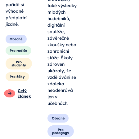
pořídit si
také výsledky
výhodné
mladých
předplatní
hudebníků,
jízdné.
digitální
soutěže,
závěrečné
Obecné
zkoušky nebo
Pro rodiče
zahraniční
stáže. Školy
Pro
zároveň
studenty
ukázaly, že
Pro žáky
vzdělávání se
zdaleka
neodehrává
Celý
článek
jen v
učebnách.
Obecné
Pro
pedagogy