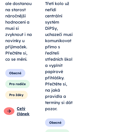
ale dostanou
Třetí kolo už
na starost
neřídí
náročnější
centrální
hodnocení a
systém
musí si
DiPSy,
zvyknout i na
uchazeči musí
novinky u
komunikovat
přijímaček.
přímo s
Přečtěte si,
řediteli
co se mění.
středních škol
a vyplnit
papírové
Obecné
přihlášky.
Přečtěte si,
Pro rodiče
na jaká
Pro žáky
pravidla a
termíny si dát
Celý
pozor.
článek
Obecné