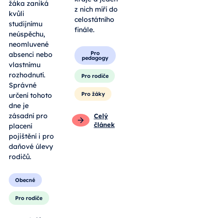
žáka zaniká
z nich míří do
kvůli
celostátního
studijnímu
finále.
neúspěchu,
neomluvené
Pro
absenci nebo
pedagogy
vlastnímu
rozhodnutí.
Pro rodiče
Správné
Pro žáky
určení tohoto
dne je
zásadní pro
Celý
článek
placení
pojištění i pro
daňové úlevy
rodičů.
Obecné
Pro rodiče