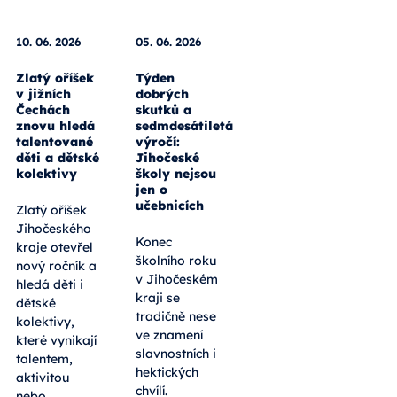
10. 06. 2026
05. 06. 2026
Zlatý oříšek
Týden
v jižních
dobrých
Čechách
skutků a
znovu hledá
sedmdesátiletá
talentované
výročí:
děti a dětské
Jihočeské
kolektivy
školy nejsou
jen o
učebnicích
Zlatý oříšek
Jihočeského
Konec
kraje otevřel
školního roku
nový ročník a
v Jihočeském
hledá děti i
kraji se
dětské
tradičně nese
kolektivy,
ve znamení
které vynikají
slavnostních i
talentem,
hektických
aktivitou
chvílí.
nebo