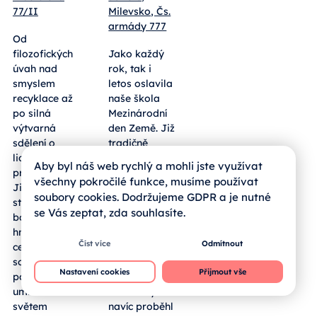
77/II
Milevsko, Čs.
armády 777
Od
filozofických
Jako každý
úvah nad
rok, tak i
smyslem
letos oslavila
recyklace až
naše škola
po silná
Mezinárodní
výtvarná
den Země. Již
sdělení o
tradičně
lidských
vyrazili naši
Aby byl náš web rychlý a mohli jste využívat
právech.
žáci prvních
všechny pokročilé funkce, musíme používat
Jihočeští
ročníků dne
soubory cookies. Dodržujeme GDPR a je nutné
středoškoláci
13. 4. 2026 do
se Vás zeptat, zda souhlasíte.
bodovali
přírody, kde
hned ve dvou
sbírali
Číst více
Odmítnout
celostátních
odpadky. V
soutěžích a
letošním roce
Nastavení cookies
Přijmout vše
potvrdili, že
ale v rámci
umí nad
celé školy
světem
navíc proběhl