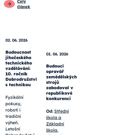
Celý
článek
01. 06. 2026
Budoucí
opravář
02. 06. 2026
zemědělských
strojů
Budoucnost
zabodoval v
jihočeského
republikové
technického
konkurenci
vzdělávání:
10. ročník
Od:
Střední
Dobrodružství
škola a
s technikou
Základní
škola,
Fyzikální