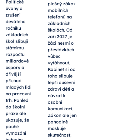
Politické
plošný zákaz
úvahy o
mobilních
zrušení
telefonů na
devátého
základních
ročníku
školách. Od
základních
září 2027 je
škol slibují
žáci nesmí o
státnímu
přestávkách
rozpočtu
vůbec
miliardové
vytáhnout.
úspory a
Kabinet si od
dřívější
toho slibuje
příchod
lepší duševní
mladých lidí
zdraví dětí a
na pracovní
návrat k
trh. Pohled
osobní
do školní
komunikaci.
praxe ale
Zákon ale jen
ukazuje, že
pohodlně
pouhé
maskuje
vymazání
skutečnost,
jednoho