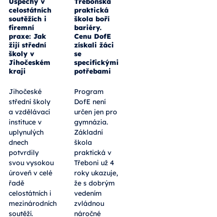
Úspěchy v
Třeboňská
celostátních
praktická
soutěžích i
škola boří
firemní
bariéry.
praxe: Jak
Cenu DofE
žijí střední
získali žáci
školy v
se
Jihočeském
specifickými
kraji
potřebami
Jihočeské
Program
střední školy
DofE není
a vzdělávací
určen jen pro
instituce v
gymnázia.
uplynulých
Základní
dnech
škola
potvrdily
praktická v
svou vysokou
Třeboni už 4
úroveň v celé
roky ukazuje,
řadě
že s dobrým
celostátních i
vedením
mezinárodních
zvládnou
soutěží.
náročné