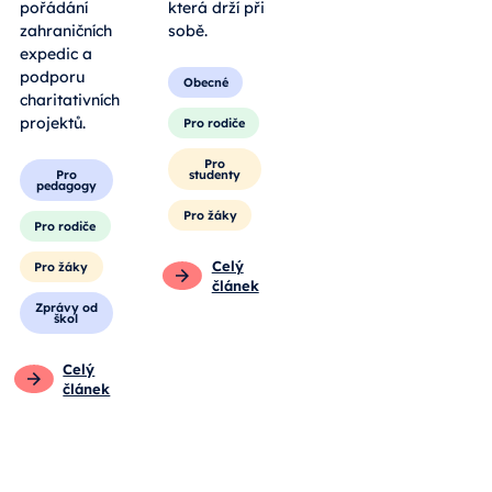
pořádání
která drží při
zahraničních
sobě.
expedic a
podporu
Obecné
charitativních
projektů.
Pro rodiče
Pro
Pro
studenty
pedagogy
Pro žáky
Pro rodiče
Celý
Pro žáky
článek
Zprávy od
škol
Celý
článek