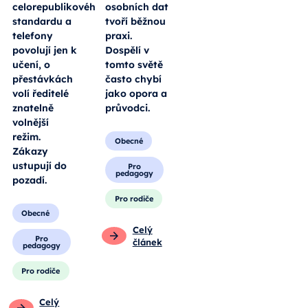
celorepublikového
osobních dat
standardu a
tvoří běžnou
telefony
praxi.
povolují jen k
Dospělí v
učení, o
tomto světě
přestávkách
často chybí
volí ředitelé
jako opora a
znatelně
průvodci.
volnější
režim.
Obecné
Zákazy
ustupují do
Pro
pedagogy
pozadí.
Pro rodiče
Obecné
Celý
Pro
článek
pedagogy
Pro rodiče
Celý