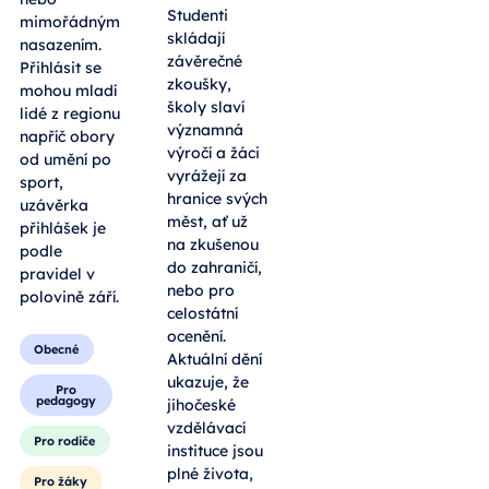
Studenti
mimořádným
skládají
nasazením.
závěrečné
Přihlásit se
zkoušky,
mohou mladí
školy slaví
lidé z regionu
významná
napříč obory
výročí a žáci
od umění po
vyrážejí za
sport,
hranice svých
uzávěrka
měst, ať už
přihlášek je
na zkušenou
podle
do zahraničí,
pravidel v
nebo pro
polovině září.
celostátní
ocenění.
Obecné
Aktuální dění
ukazuje, že
Pro
pedagogy
jihočeské
vzdělávací
Pro rodiče
instituce jsou
plné života,
Pro žáky