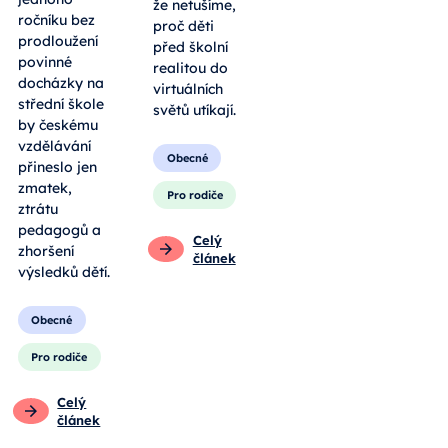
že netušíme,
ročníku bez
proč děti
prodloužení
před školní
povinné
realitou do
docházky na
virtuálních
střední škole
světů utíkají.
by českému
vzdělávání
Obecné
přineslo jen
zmatek,
Pro rodiče
ztrátu
pedagogů a
Celý
zhoršení
článek
výsledků dětí.
Obecné
Pro rodiče
Celý
článek