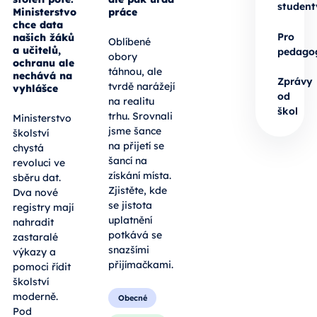
student
Ministerstvo
práce
chce data
Pro
našich žáků
Oblíbené
a učitelů,
pedago
obory
ochranu ale
táhnou, ale
nechává na
Zprávy
tvrdě narážejí
vyhlášce
od
na realitu
škol
trhu. Srovnali
Ministerstvo
jsme šance
školství
na přijetí se
chystá
šancí na
revoluci ve
získání místa.
sběru dat.
Zjistěte, kde
Dva nové
se jistota
registry mají
uplatnění
nahradit
potkává se
zastaralé
snazšími
výkazy a
přijímačkami.
pomoci řídit
školství
moderně.
Obecné
Pod