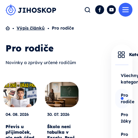
Me
Hledat
Facebook
YouTube
Domů
Výpis článků
Pro rodiče
Pro rodiče
Kat
Novinky a zprávy určené rodičům
Všechn
kategor
Pro
rodiče
04. 08. 2026
30. 07. 2026
Pro
žáky
Převis u
Škola není
přijímaček,
tabulka v
Pro
ale pak úřad
Excelu. Proč