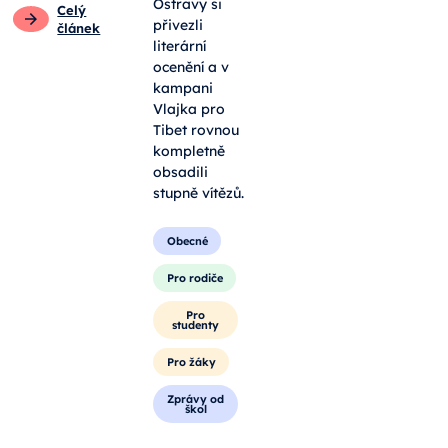
umí nad
Pro
světem
pedagogy
uvažovat
překvapivě
Pro rodiče
do hloubky. Z
Ostravy si
Celý
přivezli
článek
literární
ocenění a v
kampani
Vlajka pro
Tibet rovnou
kompletně
obsadili
stupně vítězů.
Obecné
Pro rodiče
Pro
studenty