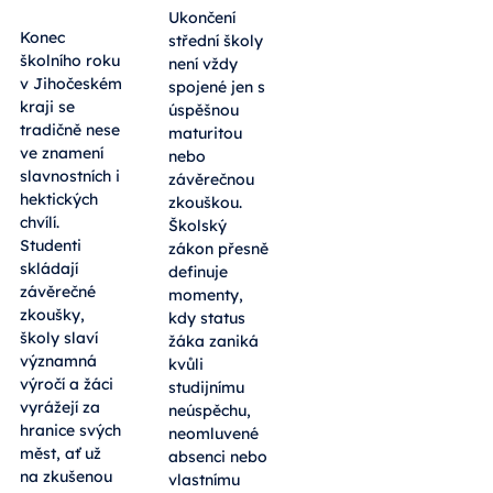
Ukončení
Konec
střední školy
školního roku
není vždy
v Jihočeském
spojené jen s
kraji se
úspěšnou
tradičně nese
maturitou
ve znamení
nebo
slavnostních i
závěrečnou
hektických
zkouškou.
chvílí.
Školský
Studenti
zákon přesně
skládají
definuje
závěrečné
momenty,
zkoušky,
kdy status
školy slaví
žáka zaniká
významná
kvůli
výročí a žáci
studijnímu
vyrážejí za
neúspěchu,
hranice svých
neomluvené
měst, ať už
absenci nebo
na zkušenou
vlastnímu