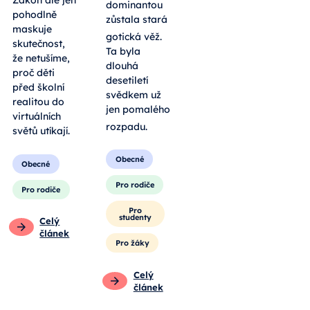
Zákon ale jen
dominantou
pohodlně
zůstala stará
maskuje
gotická věž
.
skutečnost,
Ta byla
že netušíme,
dlouhá
proč děti
desetiletí
před školní
svědkem už
realitou do
jen pomalého
virtuálních
rozpadu
.
světů utíkají.
Obecné
Obecné
Pro rodiče
Pro rodiče
Pro
studenty
Celý
článek
Pro žáky
Celý
článek