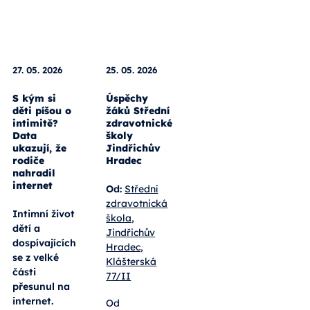
Celý
článek
27. 05. 2026
25. 05. 2026
S kým si
Úspěchy
děti píšou o
žáků Střední
intimitě?
zdravotnické
Data
školy
ukazují, že
Jindřichův
rodiče
Hradec
nahradil
internet
Od:
Střední
zdravotnická
Intimní život
škola,
dětí a
Jindřichův