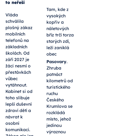
to neřeší
Tam, kde z
Vláda
vysokých
schválila
kopřiv a
plošný zákaz
náletových
mobilních
bříz trčí torza
telefonů na
starých zdí,
základních
leží zaniklá
školách. Od
obec
září 2027 je
Pasovary
.
žáci nesmí o
Zhruba
přestávkách
patnáct
vůbec
kilometrů od
vytáhnout.
turistického
Kabinet si od
ruchu
toho slibuje
Českého
lepší duševní
Krumlova se
zdraví dětí a
rozkládá
návrat k
místo, jehož
osobní
jedinou
komunikaci.
výraznou