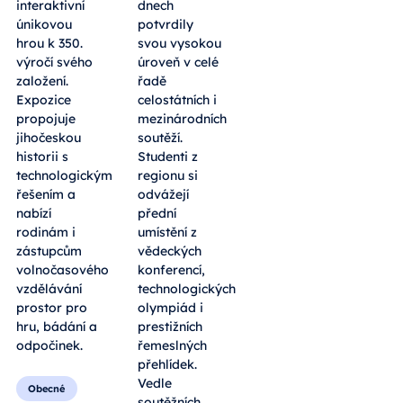
interaktivní
dnech
únikovou
potvrdily
hrou k 350.
svou vysokou
výročí svého
úroveň v celé
založení.
řadě
Expozice
celostátních i
propojuje
mezinárodních
jihočeskou
soutěží.
historii s
Studenti z
technologickým
regionu si
řešením a
odvážejí
nabízí
přední
rodinám i
umístění z
zástupcům
vědeckých
volnočasového
konferencí,
vzdělávání
technologických
prostor pro
olympiád i
hru, bádání a
prestižních
odpočinek.
řemeslných
přehlídek.
Vedle
Obecné
soutěžních