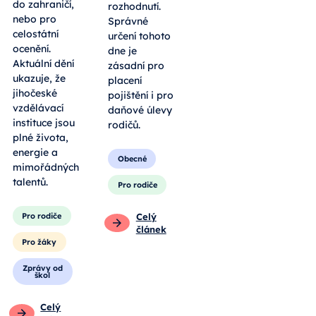
do zahraničí,
rozhodnutí.
nebo pro
Správné
celostátní
určení tohoto
ocenění.
dne je
Aktuální dění
zásadní pro
ukazuje, že
placení
jihočeské
pojištění i pro
vzdělávací
daňové úlevy
instituce jsou
rodičů.
plné života,
energie a
Obecné
mimořádných
talentů.
Pro rodiče
Pro rodiče
Celý
článek
Pro žáky
Zprávy od
škol
Celý