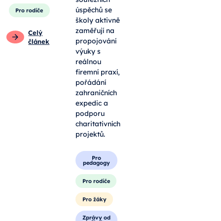
úspěchů se
Pro rodiče
školy aktivně
zaměřují na
Celý
propojování
článek
výuky s
reálnou
firemní praxí,
pořádání
zahraničních
expedic a
podporu
charitativních
projektů.
Pro
pedagogy
Pro rodiče
Pro žáky
Zprávy od