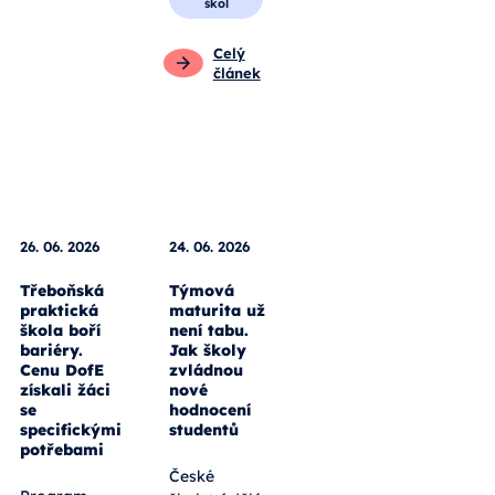
škol
Celý
článek
26. 06. 2026
24. 06. 2026
Třeboňská
Týmová
praktická
maturita už
škola boří
není tabu.
bariéry.
Jak školy
Cenu DofE
zvládnou
získali žáci
nové
se
hodnocení
specifickými
studentů
potřebami
České