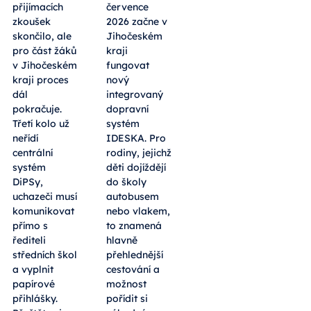
přijímacích
července
zkoušek
2026 začne v
skončilo, ale
Jihočeském
pro část žáků
kraji
v Jihočeském
fungovat
kraji proces
nový
dál
integrovaný
pokračuje.
dopravní
Třetí kolo už
systém
neřídí
IDESKA. Pro
centrální
rodiny, jejichž
systém
děti dojíždějí
DiPSy,
do školy
uchazeči musí
autobusem
komunikovat
nebo vlakem,
přímo s
to znamená
řediteli
hlavně
středních škol
přehlednější
a vyplnit
cestování a
papírové
možnost
přihlášky.
pořídit si