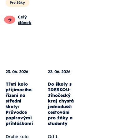
Pro žáky
Celý
článek
23. 06. 2026
22. 06. 2026
Třetí kolo
Do školy s
přijímacího
IDESKOU:
řízení na
Jihočeský
střední
kraj chystá
školy:
jednodušší
Průvodce
cestování
papírovými
pro žáky a
přihláškami
studenty
Druhé kolo
Od 1.