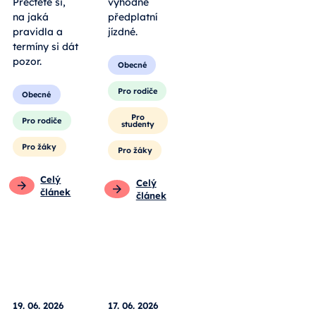
Přečtěte si,
výhodné
na jaká
předplatní
pravidla a
jízdné.
termíny si dát
pozor.
Obecné
Pro rodiče
Obecné
Pro
Pro rodiče
studenty
Pro žáky
Pro žáky
Celý
Celý
článek
článek
19. 06. 2026
17. 06. 2026