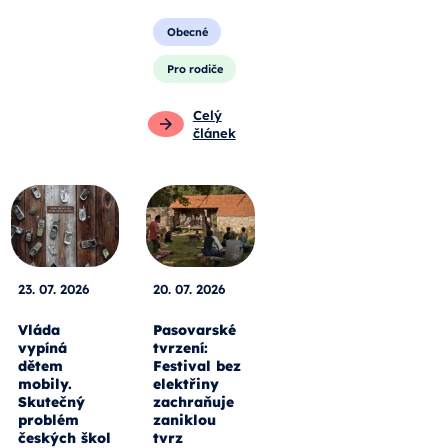
Obecné
Pro rodiče
Celý
článek
23. 07. 2026
20. 07. 2026
Vláda
Pasovarské
vypíná
tvrzení:
dětem
Festival bez
mobily.
elektřiny
Skutečný
zachraňuje
problém
zaniklou
českých škol
tvrz