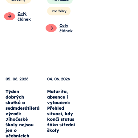
Pro žáky
Celý
článek
Celý
článek
05. 06. 2026
04. 06. 2026
Týden
Maturita,
dobrých
absence i
skutků a
vyloučení:
sedmdesátiletá
Přehled
výročí:
situací, kdy
Jihočeské
končí status
školy nejsou
žáka střední
jen o
školy
učebnicích