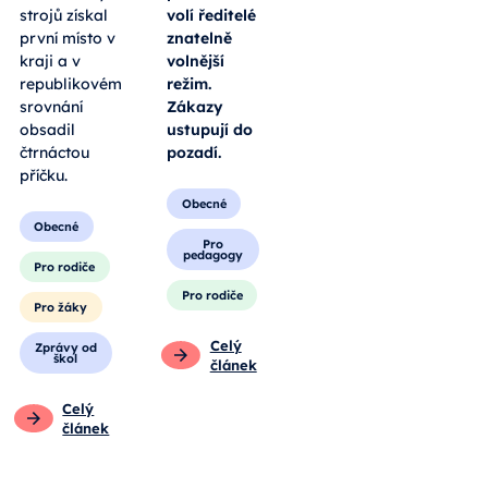
soutěži České
standardu a
ručičky. V
telefony
klání
povolují jen k
opravářů
učení, o
zemědělských
přestávkách
strojů získal
volí ředitelé
první místo v
znatelně
kraji a v
volnější
republikovém
režim.
srovnání
Zákazy
obsadil
ustupují do
čtrnáctou
pozadí.
příčku.
Obecné
Obecné
Pro
pedagogy
Pro rodiče
Pro rodiče
Pro žáky
Celý
Zprávy od
škol
článek