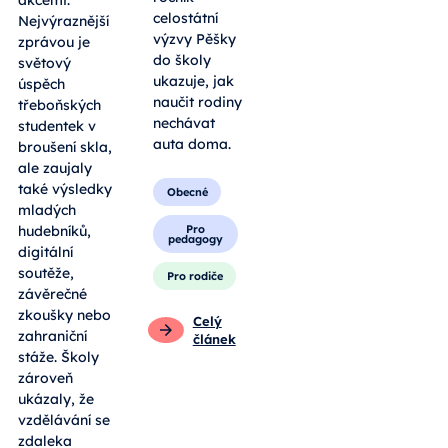
akcemi.
celostátní
Nejvýraznější
výzvy Pěšky
zprávou je
do školy
světový
ukazuje, jak
úspěch
naučit rodiny
třeboňských
nechávat
studentek v
auta doma.
broušení skla,
ale zaujaly
také výsledky
Obecné
mladých
Pro
hudebníků,
pedagogy
digitální
soutěže,
Pro rodiče
závěrečné
zkoušky nebo
Celý
zahraniční
článek
stáže. Školy
zároveň
ukázaly, že
vzdělávání se
zdaleka