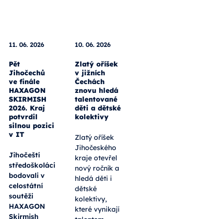
11. 06. 2026
10. 06. 2026
Pět
Zlatý oříšek
Jihočechů
v jižních
ve finále
Čechách
HAXAGON
znovu hledá
SKIRMISH
talentované
2026. Kraj
děti a dětské
potvrdil
kolektivy
silnou pozici
v IT
Zlatý oříšek
Jihočeského
Jihočeští
kraje otevřel
středoškoláci
nový ročník a
bodovali v
hledá děti i
celostátní
dětské
soutěži
kolektivy,
HAXAGON
které vynikají
Skirmish