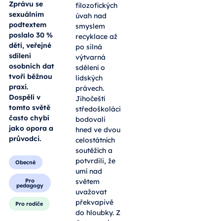
dospívajících
Hradec,
se z velké
Klášterská
části
77/II
přesunul na
internet.
Od
Zprávu se
filozofických
sexuálním
úvah nad
podtextem
smyslem
poslalo 30 %
recyklace až
dětí, veřejné
po silná
sdílení
výtvarná
osobních dat
sdělení o
tvoří běžnou
lidských
praxi.
právech.
Dospělí v
Jihočeští
tomto světě
středoškoláci
často chybí
bodovali
jako opora a
hned ve dvou
průvodci.
celostátních
soutěžích a
potvrdili, že
Obecné