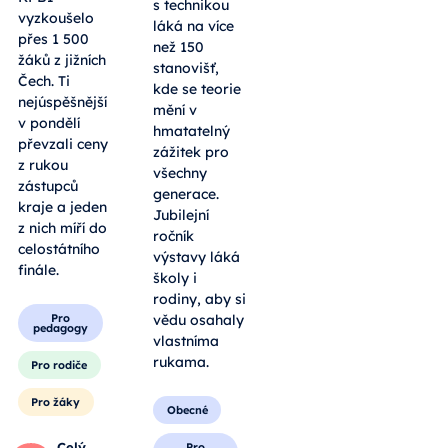
roboti i
vyzkoušelo
tradiční
přes 1 500
výheň.
žáků z jižních
Letošní
Čech. Ti
Dobrodružství
nejúspěšnější
s technikou
v pondělí
láká na více
převzali ceny
než 150
z rukou
stanovišť,
zástupců
kde se teorie
kraje a jeden
mění v
z nich míří do
hmatatelný
celostátního
zážitek pro
finále.
všechny
generace.
Pro
Jubilejní
pedagogy
ročník
Pro rodiče
výstavy láká
školy i
Pro žáky
rodiny, aby si
vědu osahaly
Celý