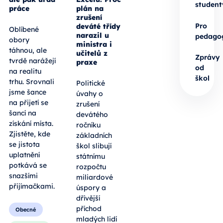
student
práce
plán na
zrušení
Pro
deváté třídy
Oblíbené
narazil u
pedago
obory
ministra i
táhnou, ale
učitelů z
Zprávy
tvrdě narážejí
praxe
od
na realitu
škol
trhu. Srovnali
Politické
jsme šance
úvahy o
na přijetí se
zrušení
šancí na
devátého
získání místa.
ročníku
Zjistěte, kde
základních
se jistota
škol slibují
uplatnění
státnímu
potkává se
rozpočtu
snazšími
miliardové
přijímačkami.
úspory a
dřívější
příchod
Obecné
mladých lidí