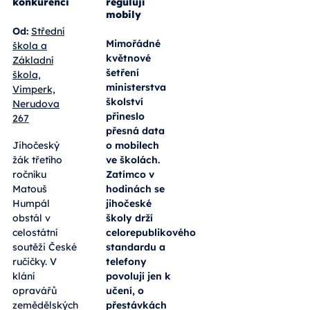
Budoucí
Výuka pod
opravář
kontrolou, o
zemědělských
přestávkách
strojů
volnost. Jak
zabodoval v
jihočeské
republikové
školy
konkurenci
regulují
mobily
Od:
Střední
Mimořádné
škola a
květnové
Základní
šetření
škola,
ministerstva
Vimperk,
školství
Nerudova
přineslo
267
přesná data
Jihočeský
o mobilech
žák třetího
ve školách.
ročníku
Zatímco v
Matouš
hodinách se
Humpál
jihočeské
obstál v
školy drží
celostátní
celorepublikového