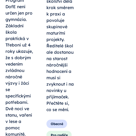
Program
školství dělá
DofE není
krok směrem
určen jen pro
k praxi a
gymnázia.
povoluje
Základní
skupinové
škola
maturitní
praktická v
projekty.
Třeboni už 4
Ředitelé škol
roky ukazuje,
ale dostanou
že s dobrým
na starost
vedením
náročnější
zvládnou
hodnocení a
náročné
musí si
výzvy i žáci
zvyknout i na
se
novinky u
specifickými
přijímaček.
potřebami.
Přečtěte si,
Dvě noci ve
co se mění.
stanu, vaření
v lese a
Obecné
pomoc
komunitě.
Pro rodiče