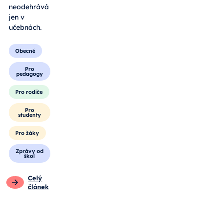
neodehrává
jen v
učebnách.
Obecné
Pro
pedagogy
Pro rodiče
Pro
studenty
Pro žáky
Zprávy od
škol
Celý
článek