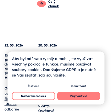
Pro žáky
Zprávy od
škol
Celý
článek
Aby byl náš web rychlý a mohli jste využívat
všechny pokročilé funkce, musíme používat
soubory cookies. Dodržujeme GDPR a je nutné
22. 05. 2026
20. 05. 2026
se Vás zeptat, zda souhlasíte.
Environmentální
Puntíkový
Číst více
Odmítnout
projektový
den v
den a SWAP
Jihočeském
Nastavení cookies
Přijmout vše
na SOŠ a
kraji
SOU
Milevsko
Lupénka není