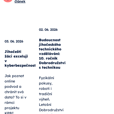
článek
03. 06. 2026
Jihočeští
žáci excelují
02. 06. 2026
v
kyberbezpečnosti
Budoucnost
jihočeského
Jak poznat
technického
online
vzdělávání:
10. ročník
podvod a
Dobrodružství
chránit svá
s technikou
data? To si v
rámci
Fyzikální
projektu
pokusy,
KPBI