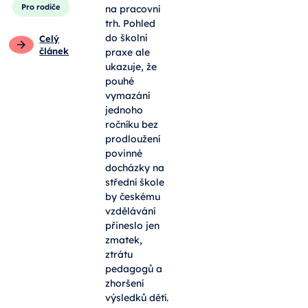
Pro rodiče
na pracovní
trh. Pohled
do školní
Celý
článek
praxe ale
ukazuje, že
pouhé
vymazání
jednoho
ročníku bez
prodloužení
povinné
docházky na
střední škole
by českému
vzdělávání
přineslo jen
zmatek,
ztrátu
pedagogů a
zhoršení
výsledků dětí.