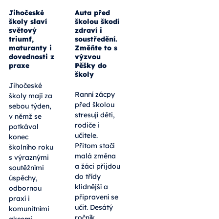
Jihočeské
Auta před
školy slaví
školou škodí
světový
zdraví i
triumf,
soustředění.
maturanty i
Změňte to s
dovednosti z
výzvou
praxe
Pěšky do
školy
Jihočeské
Ranní zácpy
školy mají za
před školou
sebou týden,
stresují děti,
v němž se
rodiče i
potkával
učitele.
konec
Přitom stačí
školního roku
malá změna
s výraznými
a žáci přijdou
soutěžními
do třídy
úspěchy,
klidnější a
odbornou
připravení se
praxí i
učit. Desátý
komunitními
ročník