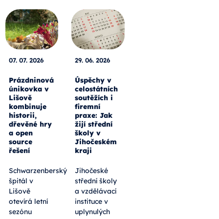
07. 07. 2026
29. 06. 2026
Prázdninová
Úspěchy v
únikovka v
celostátních
Lišově
soutěžích i
kombinuje
firemní
historii,
praxe: Jak
dřevěné hry
žijí střední
a open
školy v
source
Jihočeském
řešení
kraji
Schwarzenberský
Jihočeské
špitál v
střední školy
Lišově
a vzdělávací
otevírá letní
instituce v
sezónu
uplynulých