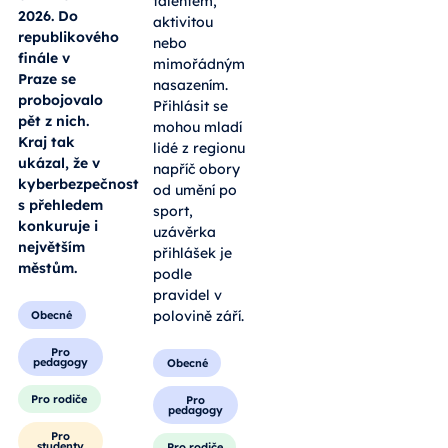
talentem,
2026. Do
aktivitou
republikového
nebo
finále v
mimořádným
Praze se
nasazením.
probojovalo
Přihlásit se
pět z nich.
mohou mladí
Kraj tak
lidé z regionu
ukázal, že v
napříč obory
kyberbezpečnosti
od umění po
s přehledem
sport,
konkuruje i
uzávěrka
největším
přihlášek je
městům.
podle
pravidel v
polovině září.
Obecné
Pro
pedagogy
Obecné
Pro rodiče
Pro
pedagogy
Pro
studenty
Pro rodiče