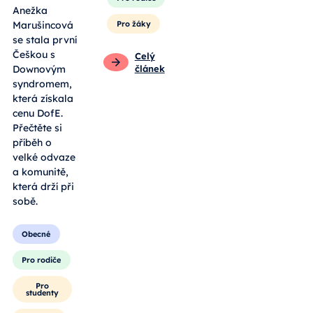
Anežka
Marušincová
Pro žáky
se stala první
Češkou s
Celý
Downovým
článek
syndromem,
která získala
cenu DofE.
Přečtěte si
příběh o
velké odvaze
a komunitě,
která drží při
sobě.
Obecné
Pro rodiče
Pro
studenty