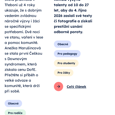
Třeboni už 4 roky
talenty od 10 do 27
ukazuje, že s dobrým
let, aby do 4. října
vedením zvládnou
2026 zaslali své texty
náročné výzvy i žáci
či fotografie a získali
se specifickými
prestižní uznání
potřebami. Dvě noci
odborné poroty.
ve stanu, vaření v lese
a pomoc komunitě.
Obecné
Anežka Marušincová
se stala první Češkou
Pro pedagogy
s Downovým
Pro studenty
syndromem, která
získala cenu DofE.
Pro žáky
Přečtěte si příběh o
velké odvaze a
komunitě, která drží
Celý článek
při sobě.
Obecné
Pro rodiče