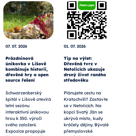
07. 07. 2026
01. 07. 2026
Prázdninová
Tip na výlet:
únikovka v Lišově
Dřevěná tvrz v
kombinuje historii,
Netolicích ukazuje
dřevěné hry a open
drsný život raného
source řešení
středověku
Schwarzenberský
Plánujete cestu na
špitál v Lišově otevírá
Kratochvíli? Zastavte
letní sezónu
se v Netolicích. Na
interaktivní únikovou
kopci Svatý Ján se
hrou k 350. výročí
ukrývá místo, kudy
svého založení.
kráčely dějiny. Bývalé
Expozice propojuje
přemyslovské