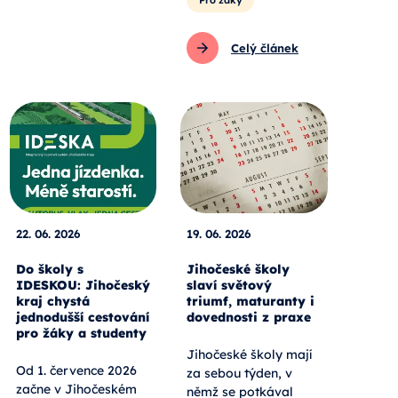
Celý článek
22. 06. 2026
19. 06. 2026
Do školy s
Jihočeské školy
IDESKOU: Jihočeský
slaví světový
kraj chystá
triumf, maturanty i
jednodušší cestování
dovednosti z praxe
pro žáky a studenty
Jihočeské školy mají
Od 1. července 2026
za sebou týden, v
začne v Jihočeském
němž se potkával