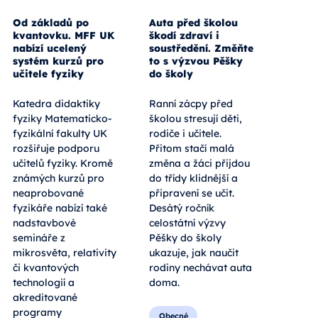
Od základů po
Auta před školou
kvantovku. MFF UK
škodí zdraví i
nabízí ucelený
soustředění. Změňte
systém kurzů pro
to s výzvou Pěšky
učitele fyziky
do školy
Katedra didaktiky
Ranní zácpy před
fyziky Matematicko-
školou stresují děti,
fyzikální fakulty UK
rodiče i učitele.
rozšiřuje podporu
Přitom stačí malá
učitelů fyziky. Kromě
změna a žáci přijdou
známých kurzů pro
do třídy klidnější a
neaprobované
připravení se učit.
fyzikáře nabízí také
Desátý ročník
nadstavbové
celostátní výzvy
semináře z
Pěšky do školy
mikrosvěta, relativity
ukazuje, jak naučit
či kvantových
rodiny nechávat auta
technologií a
doma.
akreditované
programy
Obecné