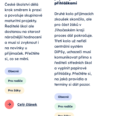
přihláškami
České školství dělá
krok směrem k praxi
Druhé kolo přijímacích
a povoluje skupinové
zkoušek skončilo, ale
maturitní projekty.
pro část žáků v
Ředitelé škol ale
Jihočeském kraji
dostanou na starost
proces dál pokračuje.
náročnější hodnocení
Třetí kolo už neřídí
a musí si zvyknout i
centrální systém
na novinky u
DiPSy, uchazeči musí
přijímaček. Přečtěte
komunikovat přímo s
si, co se mění.
řediteli středních škol
a vyplnit papírové
Obecné
přihlášky. Přečtěte si,
na jaká pravidla a
Pro rodiče
termíny si dát pozor.
Pro žáky
Obecné
Celý článek
Pro rodiče
Pro žáky