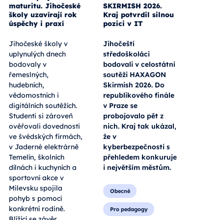
maturitu. Jihočeské
SKIRMISH 2026.
školy uzavírají rok
Kraj potvrdil silnou
úspěchy i praxí
pozici v IT
Jihočeské školy v
Jihočeští
uplynulých dnech
středoškoláci
bodovaly v
bodovali v celostátní
řemeslných,
soutěži HAXAGON
hudebních,
Skirmish 2026. Do
vědomostních i
republikového finále
digitálních soutěžích.
v Praze se
Studenti si zároveň
probojovalo pět z
ověřovali dovednosti
nich. Kraj tak ukázal,
ve švédských firmách,
že v
v Jaderné elektrárně
kyberbezpečnosti s
Temelín, školních
přehledem konkuruje
dílnách i kuchyních a
i největším městům.
sportovní akce v
Milevsku spojila
Obecné
pohyb s pomocí
konkrétní rodině.
Pro pedagogy
Blížící se závěr