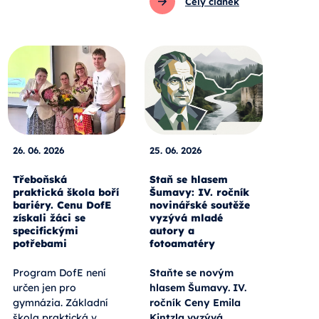
Celý článek
26. 06. 2026
25. 06. 2026
Třeboňská
Staň se hlasem
praktická škola boří
Šumavy: IV. ročník
bariéry. Cenu DofE
novinářské soutěže
získali žáci se
vyzývá mladé
specifickými
autory a
potřebami
fotoamatéry
Program DofE není
Staňte se novým
určen jen pro
hlasem Šumavy. IV.
gymnázia. Základní
ročník Ceny Emila
škola praktická v
Kintzla vyzývá