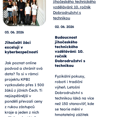
02. 06. 2026
03. 06. 2026
Budoucnost
jihočeského
Jihočeští žáci
technického
excelují v
vzdělávání: 10.
kyberbezpečnosti
ročník
Dobrodružství s
Jak poznat online
technikou
podvod a chránit svá
data? To si v rámci
Fyzikální pokusy,
projektu KPBI
roboti i tradiční
vyzkoušelo přes 1 500
výheň. Letošní
žáků z jižních Čech. Ti
Dobrodružství s
nejúspěšnější v
technikou láká na více
pondělí převzali ceny
než 150 stanovišť, kde
z rukou zástupců
se teorie mění v
kraje a jeden z nich
hmatatelný zážitek