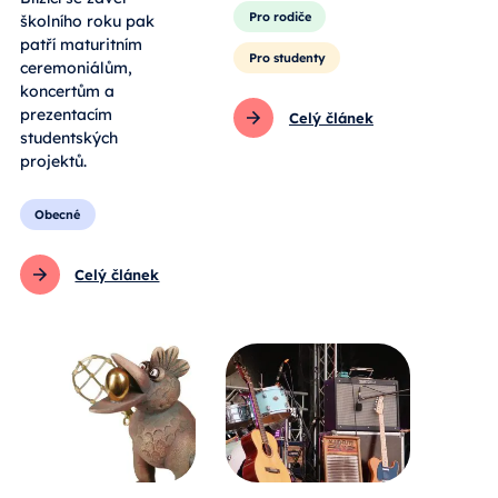
Pro rodiče
školního roku pak
patří maturitním
Pro studenty
ceremoniálům,
koncertům a
prezentacím
Celý článek
studentských
projektů.
Obecné
Celý článek