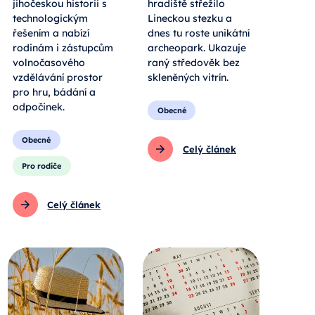
jihočeskou historii s
hradiště střežilo
technologickým
Lineckou stezku a
řešením a nabízí
dnes tu roste unikátní
rodinám i zástupcům
archeopark. Ukazuje
volnočasového
raný středověk bez
vzdělávání prostor
skleněných vitrín.
pro hru, bádání a
odpočinek.
Obecné
Obecné
Celý článek
Pro rodiče
Celý článek