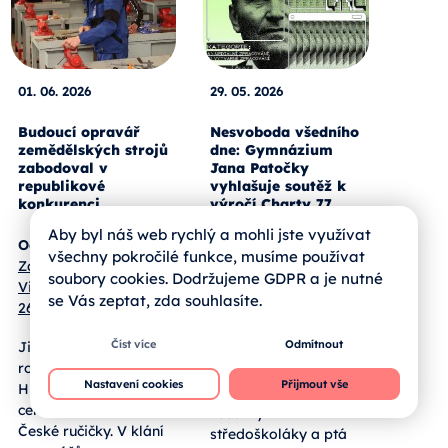
01. 06. 2026
29. 05. 2026
Budoucí opravář
Nesvoboda všedního
zemědělských strojů
dne: Gymnázium
zabodoval v
Jana Patočky
republikové
vyhlašuje soutěž k
konkurenci
výročí Charty 77
Aby byl náš web rychlý a mohli jste využívat
Od:
Střední škola a
Charta 77 bude mít
všechny pokročilé funkce, musíme používat
Základní škola,
padesát let.
soubory cookies. Dodržujeme GDPR a je nutné
Vimperk, Nerudova
Gymnázium prof.
se Vás zeptat, zda souhlasíte.
267
Jana Patočky k této
příležitosti otevírá
Číst více
Odmítnout
Jihočeský žák třetího
celostátní soutěž
ročníku Matouš
Patočkovo
Nastavení cookies
Přijmout vše
Humpál obstál v
memorandum. Cílí na
celostátní soutěži
všechny
České ručičky. V klání
středoškoláky a ptá