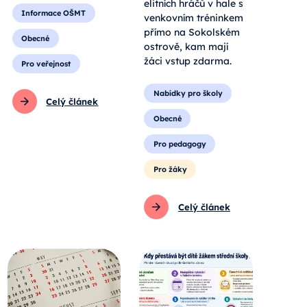
elitních hráčů v hale s
Informace OŠMT
venkovním tréninkem
přímo na Sokolském
Obecné
ostrově, kam mají
žáci vstup zdarma.
Pro veřejnost
Nabídky pro školy
Celý článek
Obecné
Pro pedagogy
Pro žáky
Celý článek