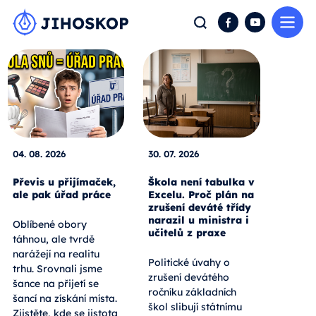
Me
Hledat
Facebook
YouTube
04. 08. 2026
30. 07. 2026
Převis u přijímaček,
Škola není tabulka v
ale pak úřad práce
Excelu. Proč plán na
zrušení deváté třídy
narazil u ministra i
Oblíbené obory
učitelů z praxe
táhnou, ale tvrdě
narážejí na realitu
Politické úvahy o
trhu. Srovnali jsme
zrušení devátého
šance na přijetí se
ročníku základních
šancí na získání místa.
škol slibují státnímu
Zjistěte, kde se jistota