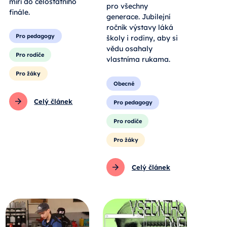
míří do celostátního
pro všechny
finále.
generace. Jubilejní
ročník výstavy láká
Pro pedagogy
školy i rodiny, aby si
vědu osahaly
Pro rodiče
vlastníma rukama.
Pro žáky
Obecné
Celý článek
Pro pedagogy
Pro rodiče
Pro žáky
Celý článek