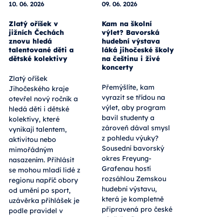
10. 06. 2026
09. 06. 2026
Zlatý oříšek v
Kam na školní
jižních Čechách
výlet? Bavorská
znovu hledá
hudební výstava
talentované děti a
láká jihočeské školy
dětské kolektivy
na češtinu i živé
koncerty
Zlatý oříšek
Přemýšlíte, kam
Jihočeského kraje
vyrazit se třídou na
otevřel nový ročník a
výlet, aby program
hledá děti i dětské
bavil studenty a
kolektivy, které
zároveň dával smysl
vynikají talentem,
z pohledu výuky?
aktivitou nebo
Sousední bavorský
mimořádným
okres Freyung-
nasazením. Přihlásit
Grafenau hostí
se mohou mladí lidé z
rozsáhlou Zemskou
regionu napříč obory
hudební výstavu,
od umění po sport,
která je kompletně
uzávěrka přihlášek je
připravená pro české
podle pravidel v