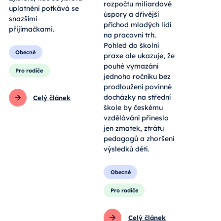
rozpočtu miliardové
uplatnění potkává se
úspory a dřívější
snazšími
příchod mladých lidí
přijímačkami.
na pracovní trh.
Pohled do školní
Obecné
praxe ale ukazuje, že
pouhé vymazání
Pro rodiče
jednoho ročníku bez
prodloužení povinné
docházky na střední
Celý článek
škole by českému
vzdělávání přineslo
jen zmatek, ztrátu
pedagogů a zhoršení
výsledků dětí.
Obecné
Pro rodiče
Celý článek