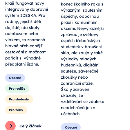
kraji fungovat nový
konec školního roku s
integrovaný dopravní
výraznými soutěžními
systém IDESKA. Pro
úspěchy, odbornou
rodiny, jejichž děti
praxí i komunitními
dojíždějí do školy
akcemi. Nejvýraznější
autobusem nebo
zprávou je světový
vlakem, to znamená
úspěch třeboňských
hlavně přehlednější
studentek v broušení
cestování a možnost
skla, ale zaujaly také
pořídit si výhodné
výsledky mladých
předplatní jízdné.
hudebníků, digitální
soutěže, závěrečné
zkoušky nebo
Obecné
zahraniční stáže.
Pro rodiče
Školy zároveň
ukázaly, že
Pro studenty
vzdělávání se zdaleka
neodehrává jen v
Pro žáky
učebnách.
Celý článek
Obecné