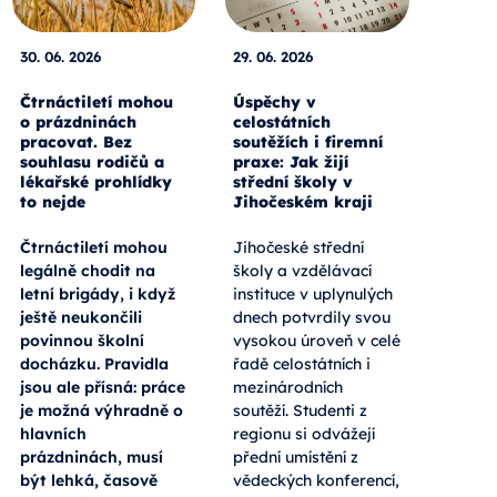
30. 06. 2026
29. 06. 2026
Čtrnáctiletí mohou
Úspěchy v
o prázdninách
celostátních
pracovat. Bez
soutěžích i firemní
souhlasu rodičů a
praxe: Jak žijí
lékařské prohlídky
střední školy v
to nejde
Jihočeském kraji
Čtrnáctiletí mohou
Jihočeské střední
legálně chodit na
školy a vzdělávací
letní brigády, i když
instituce v uplynulých
ještě neukončili
dnech potvrdily svou
povinnou školní
vysokou úroveň v celé
docházku. Pravidla
řadě celostátních i
jsou ale přísná: práce
mezinárodních
je možná výhradně o
soutěží. Studenti z
hlavních
regionu si odvážejí
prázdninách, musí
přední umístění z
být lehká, časově
vědeckých konferencí,