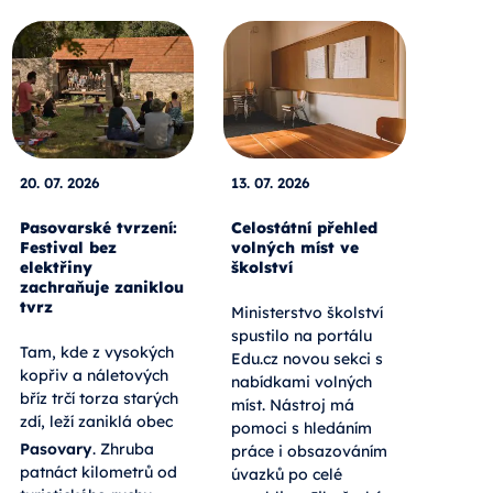
20. 07. 2026
13. 07. 2026
Pasovarské tvrzení:
Celostátní přehled
Festival bez
volných míst ve
elektřiny
školství
zachraňuje zaniklou
tvrz
Ministerstvo školství
spustilo na portálu
Tam, kde z vysokých
Edu.cz novou sekci s
kopřiv a náletových
nabídkami volných
bříz trčí torza starých
míst. Nástroj má
zdí, leží zaniklá obec
pomoci s hledáním
Pasovary
. Zhruba
práce i obsazováním
patnáct kilometrů od
úvazků po celé