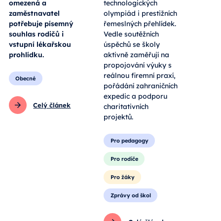
omezená a
technologických
zaměstnavatel
olympiád i prestižních
potřebuje písemný
řemeslných přehlídek.
souhlas rodičů i
Vedle soutěžních
vstupní lékařskou
úspěchů se školy
prohlídku.
aktivně zaměřují na
propojování výuky s
reálnou firemní praxí,
Obecné
pořádání zahraničních
expedic a podporu
Celý článek
charitativních
projektů.
Pro pedagogy
Pro rodiče
Pro žáky
Zprávy od škol