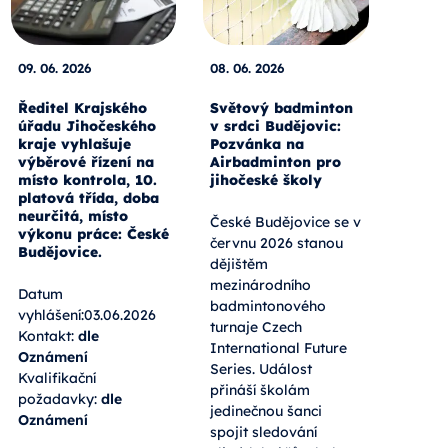
09. 06. 2026
08. 06. 2026
Ředitel Krajského
Světový badminton
úřadu Jihočeského
v srdci Budějovic:
kraje vyhlašuje
Pozvánka na
výběrové řízení na
Airbadminton pro
místo kontrola, 10.
jihočeské školy
platová třída, doba
neurčitá, místo
České Budějovice se v
výkonu práce: České
červnu 2026 stanou
Budějovice.
dějištěm
mezinárodního
Datum
badmintonového
vyhlášení:03.06.2026
turnaje Czech
Kontakt:
dle
International Future
Oznámení
Series. Událost
Kvalifikační
přináší školám
požadavky:
dle
jedinečnou šanci
Oznámení
spojit sledování