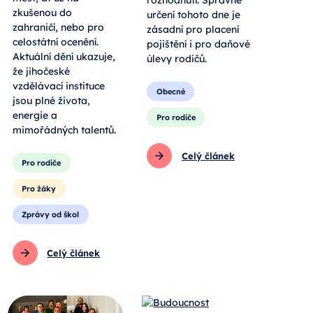
zkušenou do
určení tohoto dne je
zahraničí, nebo pro
zásadní pro placení
celostátní ocenění.
pojištění i pro daňové
Aktuální dění ukazuje,
úlevy rodičů.
že jihočeské
vzdělávací instituce
Obecné
jsou plné života,
energie a
Pro rodiče
mimořádných talentů.
Celý článek
Pro rodiče
Pro žáky
Zprávy od škol
Celý článek