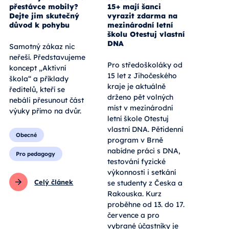
přestávce mobily?
15+ mají šanci
Dejte jim skutečný
vyrazit zdarma na
důvod k pohybu
mezinárodní letní
školu Otestuj vlastní
DNA
Samotný zákaz nic
neřeší. Představujeme
Pro středoškoláky od
koncept „Aktivní
15 let z Jihočeského
škola“ a příklady
kraje je aktuálně
ředitelů, kteří se
drženo pět volných
nebáli přesunout část
míst v mezinárodní
výuky přímo na dvůr.
letní škole Otestuj
vlastní DNA. Pětidenní
Obecné
program v Brně
nabídne práci s DNA,
Pro pedagogy
testování fyzické
výkonnosti i setkání
Celý článek
se studenty z Česka a
Rakouska. Kurz
proběhne od 13. do 17.
července a pro
vybrané účastníky je