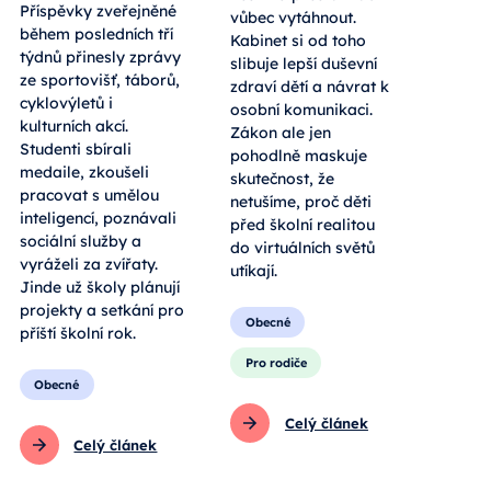
Příspěvky zveřejněné
vůbec vytáhnout.
během posledních tří
Kabinet si od toho
týdnů přinesly zprávy
slibuje lepší duševní
ze sportovišť, táborů,
zdraví dětí a návrat k
cyklovýletů i
osobní komunikaci.
kulturních akcí.
Zákon ale jen
Studenti sbírali
pohodlně maskuje
medaile, zkoušeli
skutečnost, že
pracovat s umělou
netušíme, proč děti
inteligencí, poznávali
před školní realitou
sociální služby a
do virtuálních světů
vyráželi za zvířaty.
utíkají.
Jinde už školy plánují
projekty a setkání pro
Obecné
příští školní rok.
Pro rodiče
Obecné
Celý článek
Celý článek