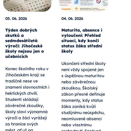
05. 06. 2026
04. 06. 2026
Týden dobrých
Maturita, absence i
skutků a
vyloučení: Přehled
sedmdesátiletá
situací, kdy končí
výročí: Jihočeské
status žáka střední
školy nejsou jen o
školy
učebnicích
Ukončení střední školy
Konec školního roku v
není vždy spojené jen
Jihočeském kraji se
s úspěšnou maturitou
tradičně nese ve
nebo závěrečnou
znamení slavnostních i
zkouškou. Školský
hektických chvílí.
zákon přesně definuje
Studenti skládají
momenty, kdy status
závěrečné zkoušky,
žáka zaniká kvůli
školy slaví významná
studijnímu neúspěchu,
výročí a žáci vyrážejí
neomluvené absenci
za hranice svých
nebo vlastnímu
měst, ať už na
rozhodnutí. Správné