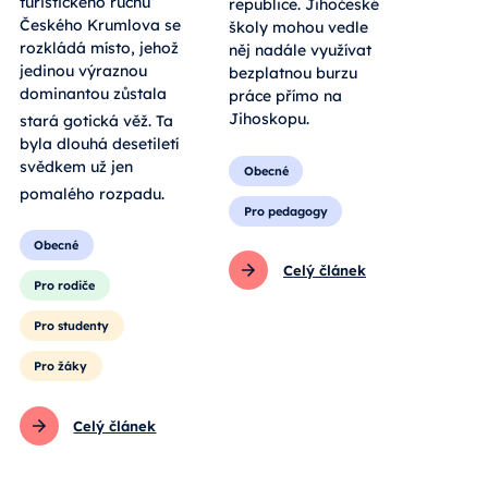
turistického ruchu
republice. Jihočeské
Českého Krumlova se
školy mohou vedle
rozkládá místo, jehož
něj nadále využívat
jedinou výraznou
bezplatnou burzu
dominantou zůstala
práce přímo na
Jihoskopu.
stará gotická věž
. Ta
byla dlouhá desetiletí
svědkem už jen
Obecné
pomalého rozpadu
.
Pro pedagogy
Obecné
Celý článek
Pro rodiče
Pro studenty
Pro žáky
Celý článek