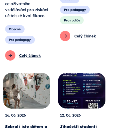
celoživotního
vzdělávání pro získání
Pro pedagogy
učitelské kvalifikace.
Pro rodiče
Obecné
Celý článek
Pro pedagogy
Celý článek
16. 06. 2026
12. 06. 2026
Sebrali jste dětem o
Jihočeští studenti