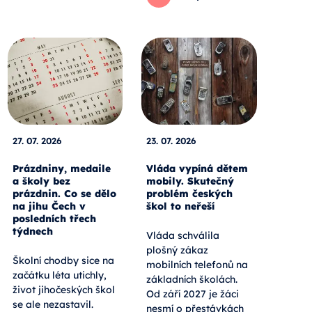
27. 07. 2026
23. 07. 2026
Prázdniny, medaile
Vláda vypíná dětem
a školy bez
mobily. Skutečný
prázdnin. Co se dělo
problém českých
na jihu Čech v
škol to neřeší
posledních třech
týdnech
Vláda schválila
plošný zákaz
Školní chodby sice na
mobilních telefonů na
začátku léta utichly,
základních školách.
život jihočeských škol
Od září 2027 je žáci
se ale nezastavil.
nesmí o přestávkách