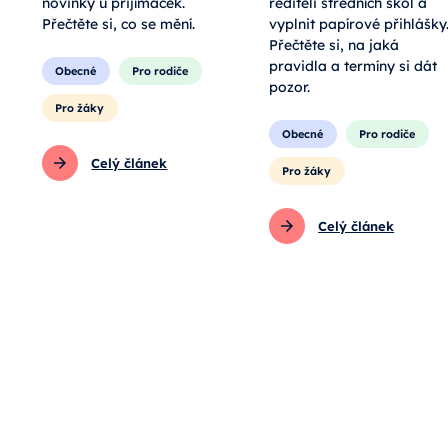
novinky u přijímaček.
řediteli středních škol a
Přečtěte si, co se mění.
vyplnit papírové přihlášky
Přečtěte si, na jaká
pravidla a termíny si dát
Obecné
Pro rodiče
pozor.
Pro žáky
Obecné
Pro rodiče
Celý článek
Pro žáky
Celý článek