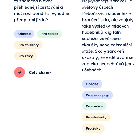
to znamená hlavně
Nejvýraznější zprávou je
.
přehlednější cestování a
světový úspěch
možnost pořídit si výhodné
třeboňských studentek v
předplatní jízdné.
broušení skla, ale zaujaly
také výsledky mladých
hudebníků, digitální
Obecné
Pro rodiče
soutěže, závěrečné
zkoušky nebo zahraniční
Pro studenty
stáže. Školy zároveň
Pro žáky
ukázaly, že vzdělávání se
zdaleka neodehrává jen 
učebnách.
Celý článek
Obecné
Pro pedagogy
Pro rodiče
Pro studenty
Pro žáky