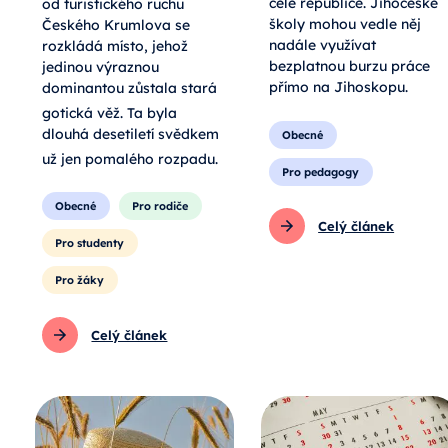
celé republice. Jihočeské
od turistického ruchu
školy mohou vedle něj
Českého Krumlova se
nadále využívat
rozkládá místo, jehož
bezplatnou burzu práce
jedinou výraznou
přímo na Jihoskopu.
dominantou zůstala stará
gotická věž
. Ta byla
dlouhá desetiletí svědkem
Obecné
už jen pomalého rozpadu
.
Pro pedagogy
Obecné
Pro rodiče
Celý článek
Pro studenty
Pro žáky
Celý článek