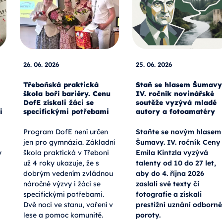
26. 06. 2026
25. 06. 2026
Třeboňská praktická
Staň se hlasem Šumavy
škola boří bariéry. Cenu
IV. ročník novinářské
DofE získali žáci se
soutěže vyzývá mladé
i
specifickými potřebami
autory a fotoamatéry
Program DofE není určen
Staňte se novým hlasem
jen pro gymnázia. Základní
Šumavy. IV. ročník Ceny
y
škola praktická v Třeboni
Emila Kintzla vyzývá
už 4 roky ukazuje, že s
talenty od 10 do 27 let,
dobrým vedením zvládnou
aby do 4. října 2026
náročné výzvy i žáci se
zaslali své texty či
specifickými potřebami.
fotografie a získali
Dvě noci ve stanu, vaření v
prestižní uznání odborné
lese a pomoc komunitě.
poroty.