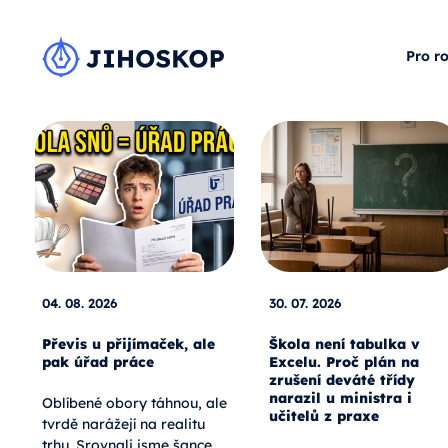
Pro r
04. 08. 2026
30. 07. 2026
Převis u přijímaček, ale
Škola není tabulka v
pak úřad práce
Excelu. Proč plán na
zrušení deváté třídy
narazil u ministra i
Oblíbené obory táhnou, ale
učitelů z praxe
tvrdě narážejí na realitu
trhu. Srovnali jsme šance