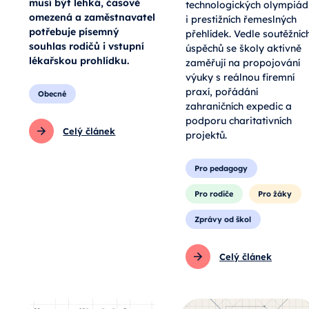
musí být lehká, časově
technologických olympiád
omezená a zaměstnavatel
i prestižních řemeslných
potřebuje písemný
přehlídek. Vedle soutěžníc
souhlas rodičů i vstupní
úspěchů se školy aktivně
lékařskou prohlídku.
zaměřují na propojování
výuky s reálnou firemní
praxí, pořádání
Obecné
zahraničních expedic a
podporu charitativních
Celý článek
projektů.
Pro pedagogy
Pro rodiče
Pro žáky
Zprávy od škol
Celý článek