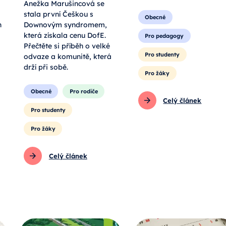
Anežka Marušincová se
stala první Češkou s
Obecné
h
Downovým syndromem,
která získala cenu DofE.
Pro pedagogy
Přečtěte si příběh o velké
Pro studenty
odvaze a komunitě, která
drží při sobě.
Pro žáky
Obecné
Pro rodiče
Celý článek
Pro studenty
Pro žáky
Celý článek