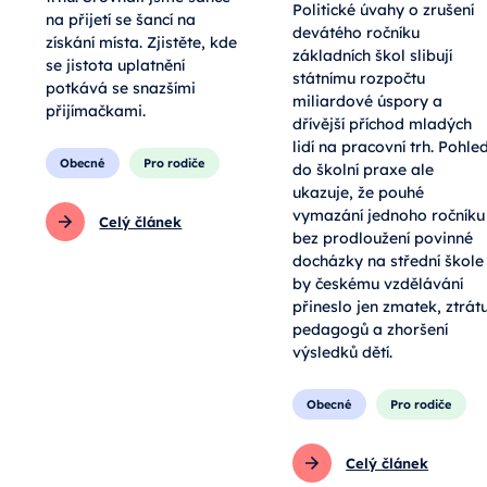
Politické úvahy o zrušení
na přijetí se šancí na
devátého ročníku
získání místa. Zjistěte, kde
základních škol slibují
se jistota uplatnění
státnímu rozpočtu
potkává se snazšími
miliardové úspory a
přijímačkami.
dřívější příchod mladých
lidí na pracovní trh. Pohle
Obecné
Pro rodiče
do školní praxe ale
ukazuje, že pouhé
vymazání jednoho ročníku
Celý článek
bez prodloužení povinné
docházky na střední škole
by českému vzdělávání
přineslo jen zmatek, ztrát
pedagogů a zhoršení
výsledků dětí.
Obecné
Pro rodiče
Celý článek