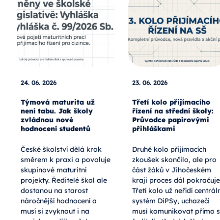
24. 06. 2026
23. 06. 2026
Týmová maturita už
Třetí kolo přijímacího
není tabu. Jak školy
řízení na střední školy:
zvládnou nové
Průvodce papírovými
hodnocení studentů
přihláškami
České školství dělá krok
Druhé kolo přijímacích
směrem k praxi a povoluje
zkoušek skončilo, ale pro
skupinové maturitní
část žáků v Jihočeském
projekty. Ředitelé škol ale
kraji proces dál pokračuje
dostanou na starost
Třetí kolo už neřídí centráln
náročnější hodnocení a
systém DiPSy, uchazeči
musí si zvyknout i na
musí komunikovat přímo s