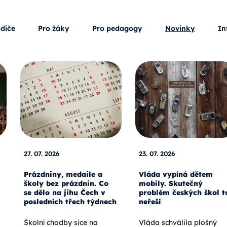
odiče
Pro žáky
Pro pedagogy
Novinky
In
27. 07. 2026
23. 07. 2026
Prázdniny, medaile a
Vláda vypíná dětem
školy bez prázdnin. Co
mobily. Skutečný
se dělo na jihu Čech v
problém českých škol t
posledních třech týdnech
neřeší
Školní chodby sice na
Vláda schválila plošný