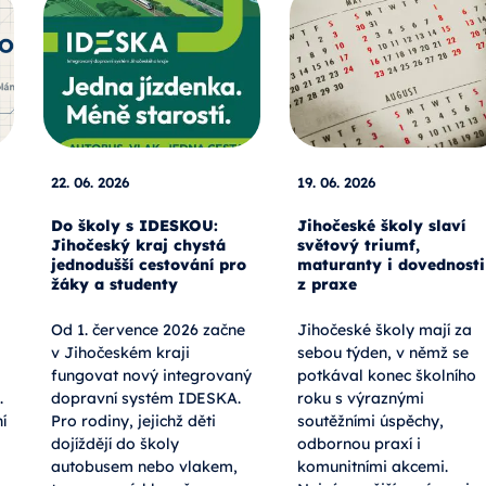
22. 06. 2026
19. 06. 2026
Do školy s IDESKOU:
Jihočeské školy slaví
Jihočeský kraj chystá
světový triumf,
jednodušší cestování pro
maturanty i dovednosti
žáky a studenty
z praxe
Od 1. července 2026 začne
Jihočeské školy mají za
v Jihočeském kraji
sebou týden, v němž se
fungovat nový integrovaný
potkával konec školního
.
dopravní systém IDESKA.
roku s výraznými
í
Pro rodiny, jejichž děti
soutěžními úspěchy,
dojíždějí do školy
odbornou praxí i
autobusem nebo vlakem,
komunitními akcemi.