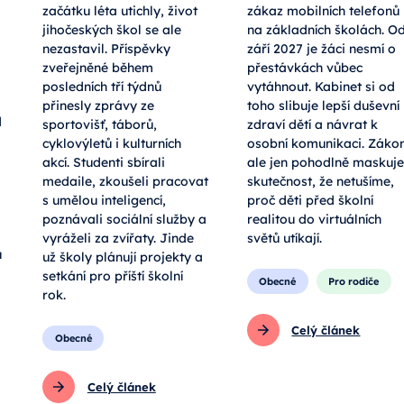
začátku léta utichly, život
zákaz mobilních telefonů
jihočeských škol se ale
na základních školách. O
nezastavil. Příspěvky
září 2027 je žáci nesmí o
zveřejněné během
přestávkách vůbec
posledních tří týdnů
vytáhnout. Kabinet si od
přinesly zprávy ze
toho slibuje lepší duševní
d
sportovišť, táborů,
zdraví dětí a návrat k
cyklovýletů i kulturních
osobní komunikaci. Záko
akcí. Studenti sbírali
ale jen pohodlně maskuje
medaile, zkoušeli pracovat
skutečnost, že netušíme,
s umělou inteligencí,
proč děti před školní
poznávali sociální služby a
realitou do virtuálních
vyráželi za zvířaty. Jinde
světů utíkají.
u
už školy plánují projekty a
setkání pro příští školní
Obecné
Pro rodiče
rok.
Celý článek
Obecné
Celý článek