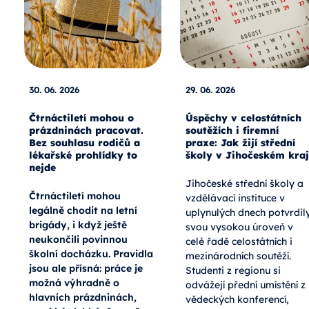
30. 06. 2026
29. 06. 2026
Čtrnáctiletí mohou o
Úspěchy v celostátních
prázdninách pracovat.
soutěžích i firemní
Bez souhlasu rodičů a
praxe: Jak žijí střední
lékařské prohlídky to
školy v Jihočeském kraj
nejde
Jihočeské střední školy a
Čtrnáctiletí mohou
vzdělávací instituce v
legálně chodit na letní
uplynulých dnech potvrdil
brigády, i když ještě
svou vysokou úroveň v
neukončili povinnou
celé řadě celostátních i
školní docházku. Pravidla
mezinárodních soutěží.
jsou ale přísná: práce je
Studenti z regionu si
možná výhradně o
odvážejí přední umístění z
hlavních prázdninách,
vědeckých konferencí,