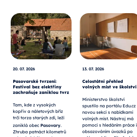
20. 07. 2026
13. 07. 2026
Pasovarské tvrzení:
Celostátní přehled
Festival bez elektřiny
volných míst ve školství
zachraňuje zaniklou tvrz
Ministerstvo školství
Tam, kde z vysokých
spustilo na portálu Edu.cz
kopřiv a náletových bříz
novou sekci s nabídkami
trčí torza starých zdí, leží
volných míst. Nástroj má
pomoci s hledáním práce i
zaniklá obec
Pasovary
.
obsazováním úvazků po
Zhruba patnáct kilometrů