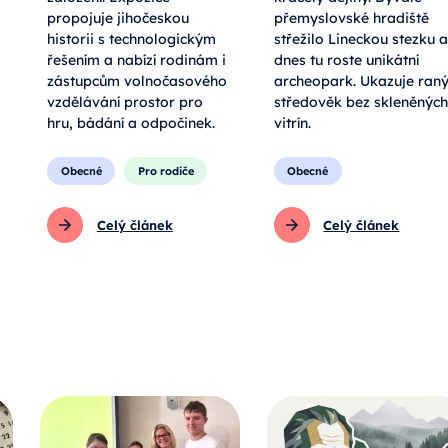
propojuje jihočeskou
přemyslovské hradiště
historii s technologickým
střežilo Lineckou stezku a
řešením a nabízí rodinám i
dnes tu roste unikátní
zástupcům volnočasového
archeopark. Ukazuje ran
vzdělávání prostor pro
středověk bez skleněných
hru, bádání a odpočinek.
vitrín.
Obecné
Pro rodiče
Obecné
Celý článek
Celý článek