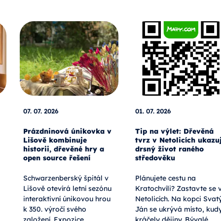
07. 07. 2026
01. 07. 2026
Prázdninová únikovka v
Tip na výlet: Dřevěná
Lišově kombinuje
tvrz v Netolicích ukazu
historii, dřevěné hry a
drsný život raného
open source řešení
středověku
Schwarzenberský špitál v
Plánujete cestu na
Lišově otevírá letní sezónu
Kratochvíli? Zastavte se 
interaktivní únikovou hrou
Netolicích. Na kopci Svat
k 350. výročí svého
Ján se ukrývá místo, kud
založení. Expozice
kráčely dějiny. Bývalé