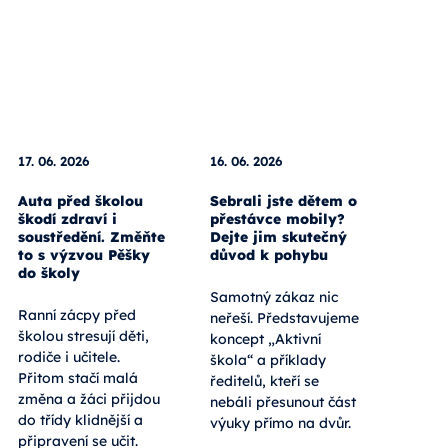
17. 06. 2026
16. 06. 2026
Auta před školou
Sebrali jste dětem o
škodí zdraví i
přestávce mobily?
soustředění. Změňte
Dejte jim skutečný
to s výzvou Pěšky
důvod k pohybu
do školy
Samotný zákaz nic
Ranní zácpy před
neřeší. Představujeme
školou stresují děti,
koncept „Aktivní
rodiče i učitele.
škola“ a příklady
Přitom stačí malá
ředitelů, kteří se
změna a žáci přijdou
nebáli přesunout část
do třídy klidnější a
výuky přímo na dvůr.
připravení se učit.