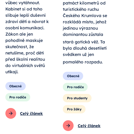
vůbec vytáhnout.
patnáct kilometrů od
Kabinet si od toho
turistického ruchu
slibuje lepší duševní
Českého Krumlova se
zdraví dětí a návrat k
rozkládá místo, jehož
osobní komunikaci.
jedinou výraznou
Zákon ale jen
dominantou zůstala
pohodlně maskuje
stará gotická věž
. Ta
skutečnost, že
byla dlouhá desetiletí
netušíme, proč děti
svědkem už jen
před školní realitou
pomalého rozpadu
.
do virtuálních světů
utíkají.
Obecné
Obecné
Pro rodiče
Pro rodiče
Pro studenty
Pro žáky
Celý článek
Celý článek