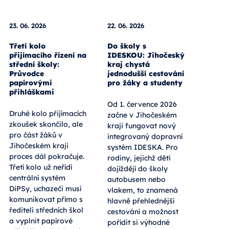
23. 06. 2026
22. 06. 2026
Třetí kolo
Do školy s
přijímacího řízení na
IDESKOU: Jihočeský
střední školy:
kraj chystá
Průvodce
jednodušší cestování
papírovými
pro žáky a studenty
přihláškami
Od 1. července 2026
Druhé kolo přijímacích
začne v Jihočeském
zkoušek skončilo, ale
kraji fungovat nový
pro část žáků v
integrovaný dopravní
Jihočeském kraji
systém IDESKA. Pro
proces dál pokračuje.
rodiny, jejichž děti
Třetí kolo už neřídí
dojíždějí do školy
centrální systém
autobusem nebo
DiPSy, uchazeči musí
vlakem, to znamená
komunikovat přímo s
hlavně přehlednější
řediteli středních škol
cestování a možnost
a vyplnit papírové
pořídit si výhodné