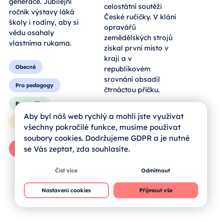
hmatatelný zážitek
celostátní soutěži
pro všechny
České ručičky. V klání
generace. Jubilejní
opravářů
ročník výstavy láká
zemědělských strojů
školy i rodiny, aby si
získal první místo v
vědu osahaly
kraji a v
vlastníma rukama.
republikovém
srovnání obsadil
čtrnáctou příčku.
Obecné
Pro pedagogy
Obecné
Aby byl náš web rychlý a mohli jste využívat
všechny pokročilé funkce, musíme používat
Pro rodiče
Pro rodiče
soubory cookies. Dodržujeme GDPR a je nutné
Pro žáky
se Vás zeptat, zda souhlasíte.
Pro žáky
Zprávy od škol
Číst více
Odmítnout
Celý článek
Nastavení cookies
Přijmout vše
Celý článek