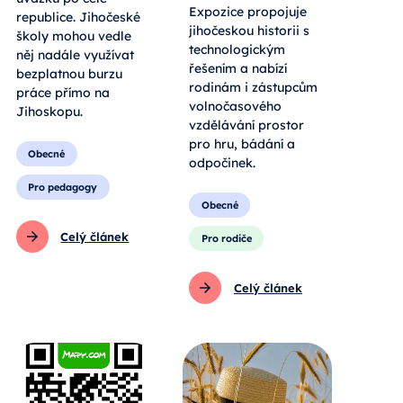
Expozice propojuje
republice. Jihočeské
jihočeskou historii s
školy mohou vedle
technologickým
něj nadále využívat
řešením a nabízí
bezplatnou burzu
rodinám i zástupcům
práce přímo na
volnočasového
Jihoskopu.
vzdělávání prostor
pro hru, bádání a
Obecné
odpočinek.
Pro pedagogy
Obecné
Celý článek
Pro rodiče
Celý článek