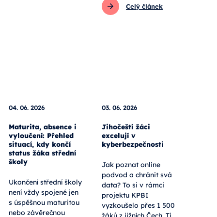
Celý článek
04. 06. 2026
03. 06. 2026
Maturita, absence i
Jihočeští žáci
vyloučení: Přehled
excelují v
situací, kdy končí
kyberbezpečnosti
status žáka střední
školy
Jak poznat online
podvod a chránit svá
Ukončení střední školy
data? To si v rámci
není vždy spojené jen
projektu KPBI
s úspěšnou maturitou
vyzkoušelo přes 1 500
nebo závěrečnou
žáků z jižních Čech. Ti