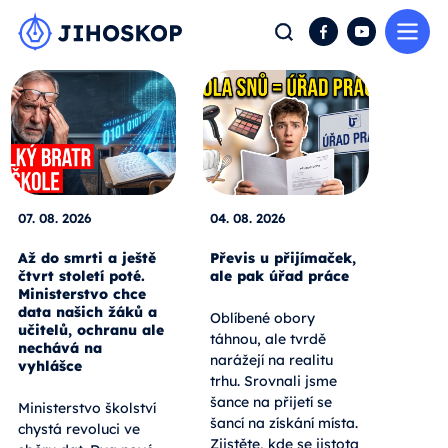
Me
Hledat
Facebook
YouTube
07. 08. 2026
04. 08. 2026
Až do smrti a ještě
Převis u přijímaček,
čtvrt století poté.
ale pak úřad práce
Ministerstvo chce
data našich žáků a
Oblíbené obory
učitelů, ochranu ale
táhnou, ale tvrdě
nechává na
narážejí na realitu
vyhlášce
trhu. Srovnali jsme
šance na přijetí se
Ministerstvo školství
šancí na získání místa.
chystá revoluci ve
Zjistěte, kde se jistota