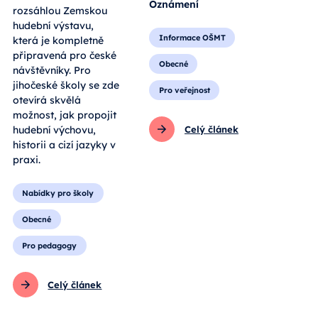
Oznámení
rozsáhlou Zemskou
hudební výstavu,
Informace OŠMT
která je kompletně
připravená pro české
Obecné
návštěvníky. Pro
jihočeské školy se zde
Pro veřejnost
otevírá skvělá
možnost, jak propojit
hudební výchovu,
Celý článek
historii a cizí jazyky v
praxi.
Nabídky pro školy
Obecné
Pro pedagogy
Celý článek