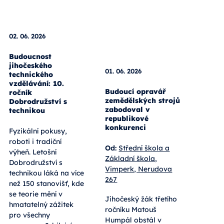
02. 06. 2026
01. 06. 2026
Budoucnost
jihočeského
Budoucí opravář
technického
zemědělských strojů
vzdělávání: 10.
zabodoval v
ročník
republikové
Dobrodružství s
konkurenci
technikou
Od:
Střední škola a
Fyzikální pokusy,
Základní škola,
roboti i tradiční
Vimperk, Nerudova
výheň. Letošní
267
Dobrodružství s
technikou láká na více
Jihočeský žák třetího
než 150 stanovišť, kde
ročníku Matouš
se teorie mění v
Humpál obstál v