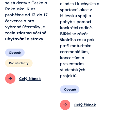
se studenty z Česka a
dílnách i kuchyních a
Rakouska. Kurz
sportovní akce v
proběhne od 13. do 17.
Milevsku spojila
července a pro
pohyb s pomocí
vybrané účastníky je
konkrétní rodině.
zcela zdarma včetně
Blížící se závěr
ubytování a stravy
.
školního roku pak
patří maturitním
ceremoniálům,
Obecné
koncertům a
Pro studenty
prezentacím
studentských
projektů.
Celý článek
Obecné
Celý článek