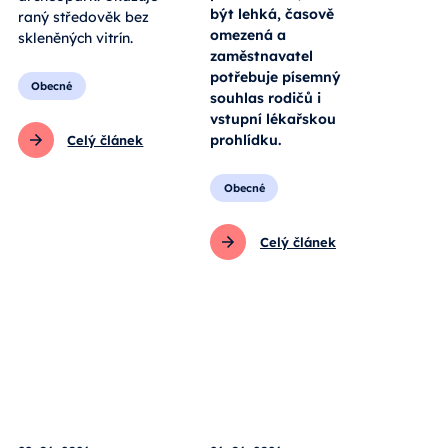
být lehká, časově
raný středověk bez
omezená a
skleněných vitrín.
zaměstnavatel
potřebuje písemný
Obecné
souhlas rodičů i
vstupní lékařskou
prohlídku.
Celý článek
Obecné
Celý článek