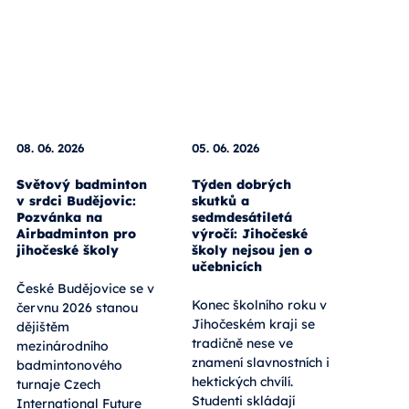
08. 06. 2026
05. 06. 2026
Světový badminton
Týden dobrých
v srdci Budějovic:
skutků a
Pozvánka na
sedmdesátiletá
Airbadminton pro
výročí: Jihočeské
jihočeské školy
školy nejsou jen o
učebnicích
České Budějovice se v
Konec školního roku v
červnu 2026 stanou
Jihočeském kraji se
dějištěm
tradičně nese ve
mezinárodního
znamení slavnostních i
badmintonového
hektických chvílí.
turnaje Czech
Studenti skládají
International Future