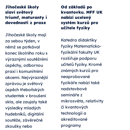
Jihočeské školy
Od základů po
slaví světový
kvantovku. MFF UK
triumf, maturanty i
nabízí ucelený
dovednosti z praxe
systém kurzů pro
učitele fyziky
Jihočeské školy mají
Katedra didaktiky
za sebou týden, v
fyziky Matematicko-
němž se potkával
fyzikální fakulty UK
konec školního roku s
rozšiřuje podporu
výraznými soutěžními
učitelů fyziky. Kromě
úspěchy, odbornou
známých kurzů pro
praxí i komunitními
neaprobované
akcemi. Nejvýraznější
fyzikáře nabízí také
zprávou je světový
nadstavbové
úspěch třeboňských
semináře z
studentek v broušení
mikrosvěta, relativity
skla, ale zaujaly také
či kvantových
výsledky mladých
technologií a
hudebníků, digitální
akreditované
soutěže, závěrečné
programy
zkoušky nebo