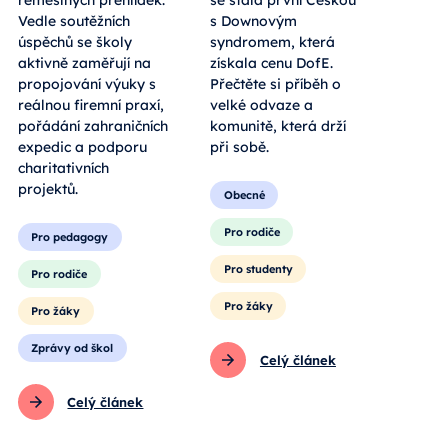
řemeslných přehlídek.
se stala první Češkou
Vedle soutěžních
s Downovým
úspěchů se školy
syndromem, která
aktivně zaměřují na
získala cenu DofE.
propojování výuky s
Přečtěte si příběh o
reálnou firemní praxí,
velké odvaze a
pořádání zahraničních
komunitě, která drží
expedic a podporu
při sobě.
charitativních
projektů.
Obecné
Pro rodiče
Pro pedagogy
Pro studenty
Pro rodiče
Pro žáky
Pro žáky
Zprávy od škol
Celý článek
Celý článek