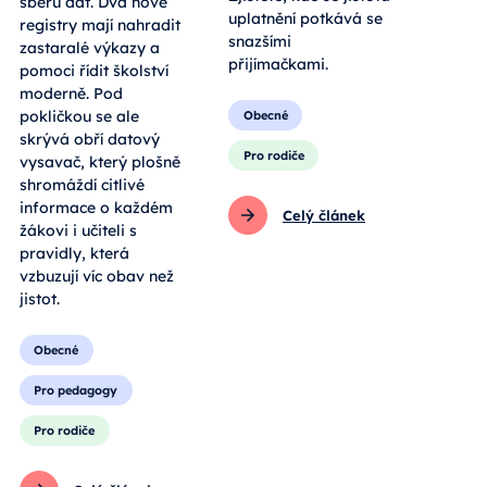
sběru dat. Dva nové
uplatnění potkává se
registry mají nahradit
snazšími
zastaralé výkazy a
přijímačkami.
pomoci řídit školství
moderně. Pod
pokličkou se ale
Obecné
skrývá obří datový
Pro rodiče
vysavač, který plošně
shromáždí citlivé
informace o každém
Celý článek
žákovi i učiteli s
pravidly, která
vzbuzují víc obav než
jistot.
Obecné
Pro pedagogy
Pro rodiče