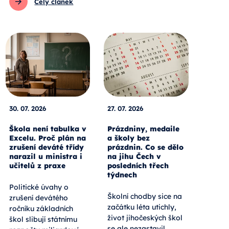
Celý článek
30. 07. 2026
27. 07. 2026
Škola není tabulka v
Prázdniny, medaile
Excelu. Proč plán na
a školy bez
zrušení deváté třídy
prázdnin. Co se dělo
narazil u ministra i
na jihu Čech v
učitelů z praxe
posledních třech
týdnech
Politické úvahy o
Školní chodby sice na
zrušení devátého
začátku léta utichly,
ročníku základních
život jihočeských škol
škol slibují státnímu
se ale nezastavil.