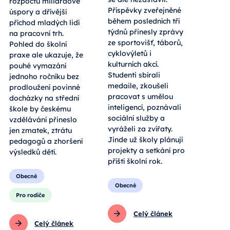
rozpočtu miliardové
Příspěvky zveřejněné
úspory a dřívější
během posledních tří
příchod mladých lidí
týdnů přinesly zprávy
na pracovní trh.
ze sportovišť, táborů,
Pohled do školní
cyklovýletů i
praxe ale ukazuje, že
kulturních akcí.
pouhé vymazání
Studenti sbírali
jednoho ročníku bez
medaile, zkoušeli
prodloužení povinné
pracovat s umělou
docházky na střední
inteligencí, poznávali
škole by českému
sociální služby a
vzdělávání přineslo
vyráželi za zvířaty.
jen zmatek, ztrátu
Jinde už školy plánují
pedagogů a zhoršení
projekty a setkání pro
výsledků dětí.
příští školní rok.
Obecné
Obecné
Pro rodiče
Celý článek
Celý článek