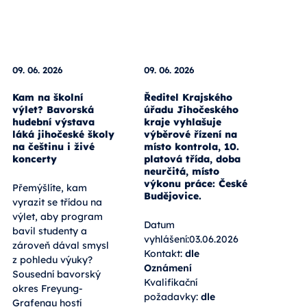
09. 06. 2026
09. 06. 2026
Kam na školní
Ředitel Krajského
výlet? Bavorská
úřadu Jihočeského
hudební výstava
kraje vyhlašuje
láká jihočeské školy
výběrové řízení na
na češtinu i živé
místo kontrola, 10.
koncerty
platová třída, doba
neurčitá, místo
výkonu práce: České
Přemýšlíte, kam
Budějovice.
vyrazit se třídou na
výlet, aby program
Datum
bavil studenty a
vyhlášení:03.06.2026
zároveň dával smysl
Kontakt:
dle
z pohledu výuky?
Oznámení
Sousední bavorský
Kvalifikační
okres Freyung-
požadavky:
dle
Grafenau hostí