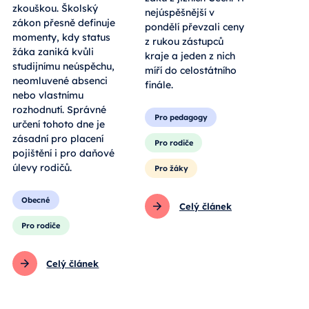
zkouškou. Školský
nejúspěšnější v
zákon přesně definuje
pondělí převzali ceny
momenty, kdy status
z rukou zástupců
žáka zaniká kvůli
kraje a jeden z nich
studijnímu neúspěchu,
míří do celostátního
neomluvené absenci
finále.
nebo vlastnímu
rozhodnutí. Správné
Pro pedagogy
určení tohoto dne je
zásadní pro placení
Pro rodiče
pojištění i pro daňové
úlevy rodičů.
Pro žáky
Obecné
Celý článek
Pro rodiče
Celý článek