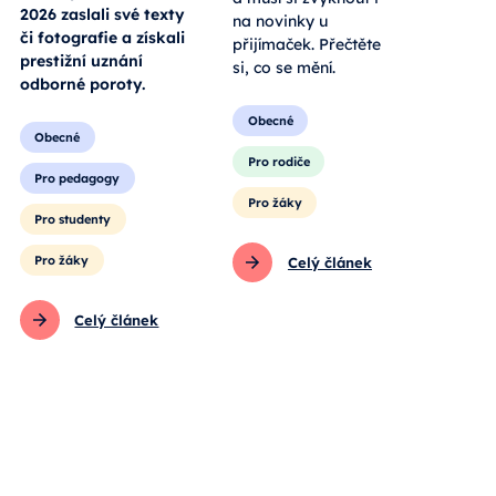
2026 zaslali své texty
na novinky u
či fotografie a získali
přijímaček. Přečtěte
prestižní uznání
si, co se mění.
odborné poroty.
Obecné
Obecné
Pro rodiče
Pro pedagogy
Pro žáky
Pro studenty
Pro žáky
Celý článek
Celý článek