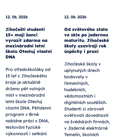
12. 06. 2026
12. 06. 2026
Jihočeští studenti
Od světového zlata
15+ mají šanci
ve skle po jadernou
vyrazit zdarma na
maturitu. Jihočeské
mezinárodní letní
školy uzavírají rok
školu Otestuj vlastní
úspěchy i praxí
DNA
Jihočeské školy v
Pro středoškoláky od
uplynulých dnech
15 let z Jihočeského
bodovaly v
kraje je aktuálně
řemeslných,
drženo pět volných
hudebních,
míst v mezinárodní
vědomostních i
letní škole Otestuj
digitálních soutěžích.
vlastní DNA. Pětidenní
Studenti si zároveň
program v Brně
ověřovali dovednosti
nabídne práci s DNA,
ve švédských firmách,
testování fyzické
v Jaderné elektrárně
výkonnosti i setkání
Temelín, školních