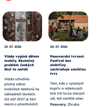
23. 07. 2026
20. 07. 2026
Vláda vypíná dětem
Pasovarské tvrzení:
mobily. Skutečný
Festival bez
problém českých
elektřiny
škol to neřeší
zachraňuje zaniklou
tvrz
Vláda schválila
Tam, kde z vysokých
plošný zákaz
kopřiv a náletových
mobilních telefonů na
bříz trčí torza starých
základních školách.
zdí, leží zaniklá obec
Od září 2027 je žáci
nesmí o přestávkách
Pasovary
. Zhruba