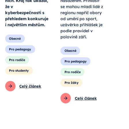
nich. Kraj tak ukázal,
nasazením. Přihlásit
že v
se mohou mladí lidé z
kyberbezpečnosti s
regionu napříč obory
přehledem konkuruje
od umění po sport,
i největším městům.
uzávěrka přihlášek je
podle pravidel v
polovině září.
Obecné
Pro pedagogy
Obecné
Pro rodiče
Pro pedagogy
Pro studenty
Pro rodiče
Pro žáky
Celý článek
Celý článek