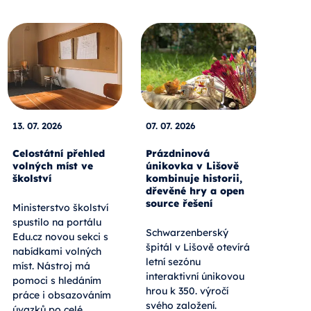
13. 07. 2026
07. 07. 2026
Celostátní přehled
Prázdninová
volných míst ve
únikovka v Lišově
školství
kombinuje historii,
dřevěné hry a open
source řešení
Ministerstvo školství
spustilo na portálu
Schwarzenberský
Edu.cz novou sekci s
špitál v Lišově otevírá
nabídkami volných
letní sezónu
míst. Nástroj má
interaktivní únikovou
pomoci s hledáním
hrou k 350. výročí
práce i obsazováním
svého založení.
úvazků po celé