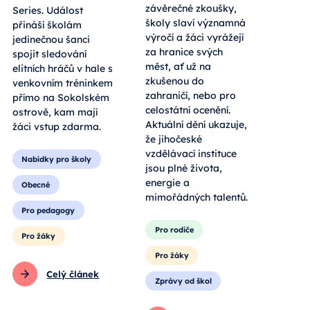
závěrečné zkoušky,
Series. Událost
školy slaví významná
přináší školám
výročí a žáci vyrážejí
jedinečnou šanci
za hranice svých
spojit sledování
měst, ať už na
elitních hráčů v hale s
zkušenou do
venkovním tréninkem
zahraničí, nebo pro
přímo na Sokolském
celostátní ocenění.
ostrově, kam mají
Aktuální dění ukazuje,
žáci vstup zdarma.
že jihočeské
vzdělávací instituce
Nabídky pro školy
jsou plné života,
energie a
Obecné
mimořádných talentů.
Pro pedagogy
Pro rodiče
Pro žáky
Pro žáky
Celý článek
Zprávy od škol