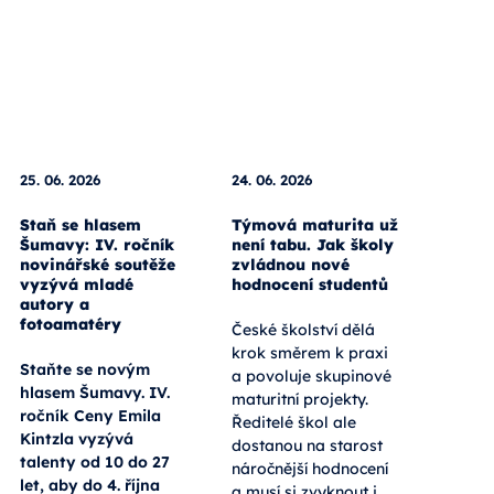
25. 06. 2026
24. 06. 2026
Staň se hlasem
Týmová maturita už
Šumavy: IV. ročník
není tabu. Jak školy
novinářské soutěže
zvládnou nové
vyzývá mladé
hodnocení studentů
autory a
fotoamatéry
České školství dělá
krok směrem k praxi
Staňte se novým
a povoluje skupinové
hlasem Šumavy. IV.
maturitní projekty.
ročník Ceny Emila
Ředitelé škol ale
Kintzla vyzývá
dostanou na starost
talenty od 10 do 27
náročnější hodnocení
let, aby do 4. října
a musí si zvyknout i