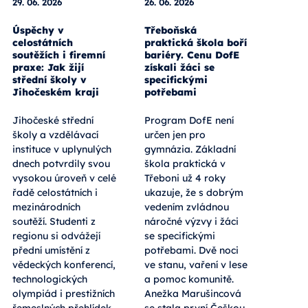
29. 06. 2026
26. 06. 2026
Úspěchy v
Třeboňská
celostátních
praktická škola boří
soutěžích i firemní
bariéry. Cenu DofE
praxe: Jak žijí
získali žáci se
střední školy v
specifickými
Jihočeském kraji
potřebami
Jihočeské střední
Program DofE není
školy a vzdělávací
určen jen pro
instituce v uplynulých
gymnázia. Základní
dnech potvrdily svou
škola praktická v
vysokou úroveň v celé
Třeboni už 4 roky
řadě celostátních i
ukazuje, že s dobrým
mezinárodních
vedením zvládnou
soutěží. Studenti z
náročné výzvy i žáci
regionu si odvážejí
se specifickými
přední umístění z
potřebami. Dvě noci
vědeckých konferencí,
ve stanu, vaření v lese
technologických
a pomoc komunitě.
olympiád i prestižních
Anežka Marušincová