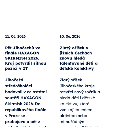
11. 06. 2026
10. 06. 2026
Pět Jihočechů ve
Zlatý oříšek v
finále HAXAGON
jižních Čechách
SKIRMISH 2026.
znovu hledá
Kraj potvrdil silnou
talentované děti a
pozici v IT
dětské kolektivy
Jihočeští
Zlatý oříšek
středoškoláci
Jihočeského kraje
bodovali v celostátní
otevřel nový ročník a
soutěži HAXAGON
hledá děti i dětské
Skirmish 2026. Do
kolektivy, které
republikového finále
vynikají talentem,
v Praze se
aktivitou nebo
probojovalo pět z
mimořádným