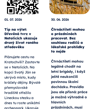
01. 07. 2026
30. 06. 2026
Tip na výlet:
Čtrnáctiletí mohou
Dřevěná tvrz v
o prázdninách
Netolicích ukazuje
pracovat. Bez
drsný život raného
souhlasu rodičů a
středověku
lékařské prohlídky
to nejde
Plánujete cestu na
Čtrnáctiletí mohou
Kratochvíli? Zastavte
legálně chodit na
se v Netolicích. Na
letní brigády, i když
kopci Svatý Ján se
ještě neukončili
ukrývá místo, kudy
povinnou školní
kráčely dějiny. Bývalé
docházku. Pravidla
přemyslovské
jsou ale přísná: práce
hradiště střežilo
je možná výhradně o
Lineckou stezku a
hlavních
dnes tu roste unikátní
prázdninách, musí
archeopark. Ukazuje